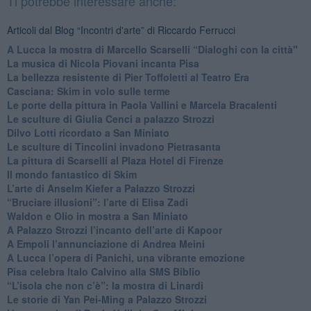
Ti potrebbe interessare anche:
Articoli dal Blog “Incontri d'arte” di Riccardo Ferrucci
A Lucca la mostra di Marcello Scarselli “Dialoghi con la città"
​La musica di Nicola Piovani incanta Pisa
​La bellezza resistente di Pier Toffoletti al Teatro Era
​Casciana: Skim in volo sulle terme
​Le porte della pittura in Paola Vallini e Marcela Bracalenti
​Le sculture di Giulia Cenci a palazzo Strozzi
​Dilvo Lotti ricordato a San Miniato
​Le sculture di Tincolini invadono Pietrasanta
La pittura di Scarselli al Plaza Hotel di Firenze
​Il mondo fantastico di Skim
​L’arte di Anselm Kiefer a Palazzo Strozzi
​“Bruciare illusioni”: l’arte di Elisa Zadi
​Waldon e Olio in mostra a San Miniato
​A Palazzo Strozzi l’incanto dell’arte di Kapoor
​A Empoli l’annunciazione di Andrea Meini
A Lucca l’opera di Panichi, una vibrante emozione
Pisa celebra Italo Calvino alla SMS Biblio
“L’isola che non c’è”: la mostra di Linardi
​Le storie di Yan Pei-Ming a Palazzo Strozzi