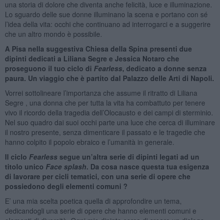
una storia di dolore che diventa anche felicità, luce e illuminazione.
Lo sguardo delle sue donne illuminano la scena e portano con sé
l’idea della vita: occhi che continuano ad interrogarci e a suggerire
che un altro mondo è possibile.
A Pisa nella suggestiva Chiesa della Spina presenti due
dipinti dedicati a Liliana Segre e Jessica Notaro che
proseguono il tuo ciclo di
Fearless
, dedicato a donne senza
paura. Un viaggio che è partito dal Palazzo delle Arti di Napoli.
Vorrei sottolineare l’importanza che assume il ritratto di Liliana
Segre , una donna che per tutta la vita ha combattuto per tenere
vivo il ricordo della tragedia dell’Olocausto e dei campi di sterminio.
Nel suo quadro dai suoi occhi parte una luce che cerca di illuminare
il nostro presente, senza dimenticare il passato e le tragedie che
hanno colpito il popolo ebraico e l’umanità in generale.
Il ciclo
Fearless
segue un’altra serie di dipinti legati ad un
titolo unico
Face splash
. Da cosa nasce questa tua esigenza
di lavorare per cicli tematici, con una serie di opere che
possiedono degli elementi comuni ?
E’ una mia scelta poetica quella di approfondire un tema,
dedicandogli una serie di opere che hanno elementi comuni e