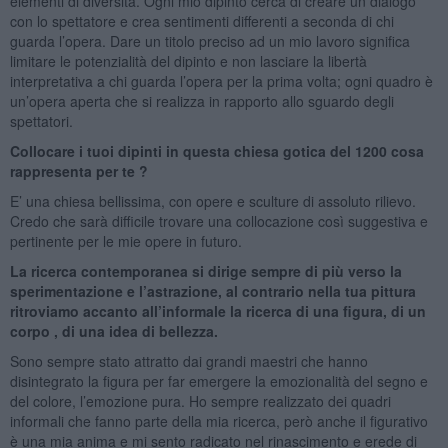
elementi di diversità. Ogni mio dipinto cerca di creare un dialogo
con lo spettatore e crea sentimenti differenti a seconda di chi
guarda l’opera. Dare un titolo preciso ad un mio lavoro significa
limitare le potenzialità del dipinto e non lasciare la libertà
interpretativa a chi guarda l’opera per la prima volta; ogni quadro è
un’opera aperta che si realizza in rapporto allo sguardo degli
spettatori.
Collocare i tuoi dipinti in questa chiesa gotica del 1200 cosa
rappresenta per te ?
E’ una chiesa bellissima, con opere e sculture di assoluto rilievo.
Credo che sarà difficile trovare una collocazione così suggestiva e
pertinente per le mie opere in futuro.
La ricerca contemporanea si dirige sempre di più verso la
sperimentazione e l’astrazione, al contrario nella tua pittura
ritroviamo accanto all’informale la ricerca di una figura, di un
corpo , di una idea di bellezza.
Sono sempre stato attratto dai grandi maestri che hanno
disintegrato la figura per far emergere la emozionalità del segno e
del colore, l’emozione pura. Ho sempre realizzato dei quadri
informali che fanno parte della mia ricerca, però anche il figurativo
è una mia anima e mi sento radicato nel rinascimento e erede di