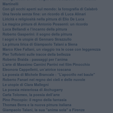
Martinelli
​Con gli occhi aperti sul mondo: la fotografia di Calabrò
Una favola senza fine: un ricordo di Luca Alinari
Liricità e religiosità nella pittura di Elio De Luca
La magica pittura di Antonio Possenti: un ricordo
Luca Bellandi e l’incanto della pittura
​Roberto Gasperini: il sogno della pittura
I sogni e le utopie di Gennaro Strazzullo
La pittura lirica di Giampaolo Talani a Siena
​Marco Klee Fallani, un viaggio tra le cose con leggerezza
​Pier Toffoletti sulle tracce della bellezza
​Roberto Braida : passaggi per l’anima
​L’arte di Massimo Cantini Parrini nel film Pinocchio
Eleonora Cappelletti, un’attrice toscana
​La poesia di Michele Brancale : “L’apocrifo nel baule"
Roberto Fanari nel regno dei cieli e delle nuvole
Le utopie di Clara Mallegni
​La poesia misteriosa di Atchugarry
Carla Tolomeo, la poesia dell’arte
Pino Procopio: il regno della fantasia
Thomas Berra e la nuova pittura italiana
Giampaolo Talani, la sua "anima sola" a Firenze