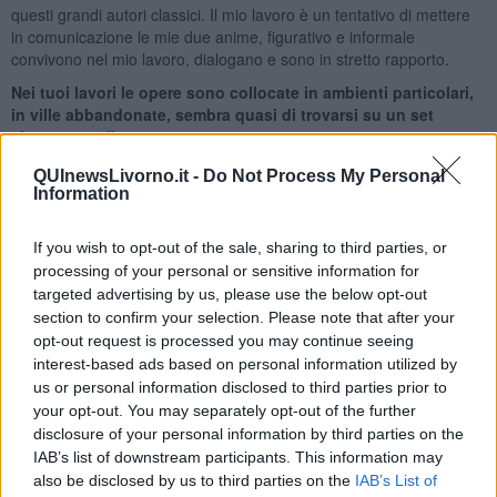
questi grandi autori classici. Il mio lavoro è un tentativo di mettere
in comunicazione le mie due anime, figurativo e informale
convivono nel mio lavoro, dialogano e sono in stretto rapporto.
Nei tuoi lavori le opere sono collocate in ambienti particolari,
in ville abbandonate, sembra quasi di trovarsi su un set
cinematografico.
La colpa o il merito va attribuita ad un mio amico che mi ha portato
QUInewsLivorno.it -
Do Not Process My Personal
in fabbriche dismesse o in ville abbandonate, dove comunque si
Information
avverte ancora l’emozione di chi ci viveva dentro. La collocazione
particolare di queste opere ha creato come un valore aggiunto e ha
If you wish to opt-out of the sale, sharing to third parties, or
dato più profondità al mio lavoro attuale.
processing of your personal or sensitive information for
Quando si parla con un’artista viene naturale chiedere
targeted advertising by us, please use the below opt-out
qualche anticipazione sui tuoi lavori futuri, su progetti a cui
section to confirm your selection. Please note that after your
stai pensando.
opt-out request is processed you may continue seeing
interest-based ads based on personal information utilized by
Il mio lavoro subisce naturalmente un evoluzione e i quadri di
Face
us or personal information disclosed to third parties prior to
splash
di adesso sono cambiati rispetto all’inizio, anche il ciclo di
your opt-out. You may separately opt-out of the further
Fearless
è come una deviazione dal percorso principale che però
mi porta molte suggestioni: quando vedo un personaggio femminile
disclosure of your personal information by third parties on the
che mi attrae penso ad un suo ritratto da fare in futuro. Un ‘altra
IAB’s list of downstream participants. This information may
idea che mi intriga è quella di realizzare una serie di volti femminili
also be disclosed by us to third parties on the
IAB’s List of