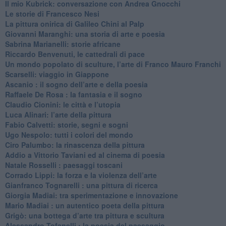
Il mio Kubrick: conversazione con Andrea Gnocchi
Le storie di Francesco Nesi
​La pittura onirica di Galileo Chini al Palp
​Giovanni Maranghi: una storia di arte e poesia
Sabrina Marianelli: storie africane
​Riccardo Benvenuti, le cattedrali di pace
​Un mondo popolato di sculture, l’arte di Franco Mauro Franchi
​Scarselli: viaggio in Giappone
​Ascanio : il sogno dell’arte e della poesia
Raffaele De Rosa : la fantasia e il sogno
​Claudio Cionini: le città e l’utopia
Luca Alinari: l’arte della pittura
​Fabio Calvetti: storie, segni e sogni
Ugo Nespolo: tutti i colori del mondo
​Ciro Palumbo: la rinascenza della pittura
​Addio a Vittorio Taviani ed al cinema di poesia
​Natale Rosselli : paesaggi toscani
​Corrado Lippi: la forza e la violenza dell’arte
Gianfranco Tognarelli : una pittura di ricerca
Giorgia Madiai: tra sperimentazione e innovazione
Mario Madiai : un autentico poeta della pittura
Grigò: una bottega d’arte tra pittura e scultura
Alessandro Tofanelli : la poesia del paesaggio