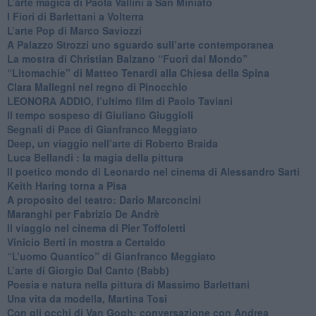
​L’arte magica di Paola Vallini a San Miniato
​I Fiori di Barlettani a Volterra
​L’arte Pop di Marco Saviozzi
​A Palazzo Strozzi uno sguardo sull’arte contemporanea
La mostra di Christian Balzano “Fuori dal Mondo”
​“Litomachie” di Matteo Tenardi alla Chiesa della Spina
​Clara Mallegni nel regno di Pinocchio
​LEONORA ADDIO, l’ultimo film di Paolo Taviani
Il tempo sospeso di Giuliano Giuggioli
Segnali di Pace di Gianfranco Meggiato
​Deep, un viaggio nell’arte di Roberto Braida
​Luca Bellandi : la magia della pittura
​Il poetico mondo di Leonardo nel cinema di Alessandro Sarti
​Keith Haring torna a Pisa
​A proposito del teatro: Dario Marconcini
Maranghi per Fabrizio De Andrè
​Il viaggio nel cinema di Pier Toffoletti
Vinicio Berti in mostra a Certaldo
“L’uomo Quantico” di Gianfranco Meggiato
​L’arte di Giorgio Dal Canto (Babb)
Poesia e natura nella pittura di Massimo Barlettani
Una vita da modella, Martina Tosi
​Con gli occhi di Van Gogh: conversazione con Andrea