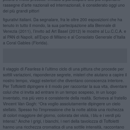
rassegne d’arte nazionali ed internazionali, è considerato oggi uno
dei più grandi pittori
figurativi italiani. Da segnalare, fra le oltre 200 esposizioni che ha
tenuto in tutto il mondo, la sua partecipazione alla Biennale di
Venezia (2011), l’invito ad Art Basel (2012) le mostre al Lu.C.C.A. e
al PAN di Napoli, all’Expo di Milano e al Consolato Generale d’Italia
a Coral Gables (Florida).
Il viaggio di
Fearless
è l’ultimo ciclo di una pittura che procede per
sottili variazioni, rispondenze segrete, misteri che aiutano a capire il
nostro tempo, viaggi esteriori che diventano conoscenza interiore.
Per Toffoletti dipingere è il modo per raccontar la sua vita, diventare
colui che ci invita ad entrare in un tempo sospeso, in un luogo
inventato, ma più vero e consistente della realtà. Scriveva al fratello
Vincent Van Gogh: “Ora voglio assolutamente dipingere un cielo
stellato. Spesso ho l’impressione che la notte abbia una ricchezza
di colori maggiore del giorno, colorata dei viola, i blu e i verdi più
intensi.” Anche i grigi, i bianchi, i neri della tavolozza di Toffoletti
hanno una ricchezza cromatica di una sottile intensità, raccontano