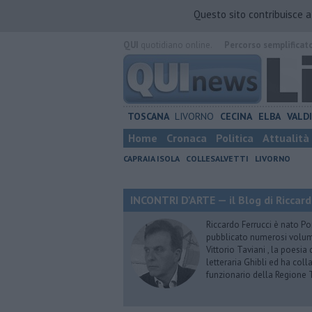
Questo sito contribuisce 
QUI
quotidiano online.
Percorso semplificat
TOSCANA
LIVORNO
CECINA
ELBA
VALD
Home
Cronaca
Politica
Attualità
CAPRAIA ISOLA
COLLESALVETTI
LIVORNO
INCONTRI D'ARTE — il Blog di Riccard
Riccardo Ferrucci è nato Pon
pubblicato numerosi volumi 
Vittorio Taviani , la poesia
letteraria Ghibli ed ha col
funzionario della Regione 