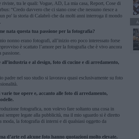
e riviste, tra le quali: Vogue, AD, La mia casa, Report, Cose di
rbus: “Credo davvero che ci siano cose che nessuno riesce a
n po' la storia di Calabrò che da molti anni interroga il mondo
.
A
e nata questa tua passione per la fotografia?
io nonno erano fotografi, all’inizio ero poco interessato forse
’improvviso è scattato l’amore per la fotografia che è vivo ancora
a passione.
e all’industria e al design, foto di cucine e di arredamento,
.
o padre nel suo studio si lavorava quasi esclusivamente su foto
sionalità.
varie tue opere e, accanto alle foto di arredamento,
modelle.
roduzione fotografica, non volevo fare soltanto una cosa in
i sempre legate alla pubblicità, ma il mio sguardo si è diretto
 la moda, la fotografia di interni e di qualsiasi oggetto da
ma d’arte ed alcune foto hanno quotazioni molto elevate.