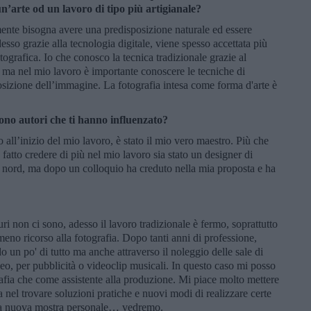
n’arte od un lavoro di tipo più artigianale?
mente bisogna avere una predisposizione naturale ed essere
desso grazie alla tecnologia digitale, viene spesso accettata più
ografica. Io che conosco la tecnica tradizionale grazie al
ri, ma nel mio lavoro è importante conoscere le tecniche di
osizione dell’immagine. La fotografia intesa come forma d'arte è
sono autori che ti hanno influenzato?
ll’inizio del mio lavoro, è stato il mio vero maestro. Più che
 fatto credere di più nel mio lavoro sia stato un designer di
 nord, ma dopo un colloquio ha creduto nella mia proposta e ha
ri non ci sono, adesso il lavoro tradizionale è fermo, soprattutto
meno ricorso alla fotografia. Dopo tanti anni di professione,
o un po' di tutto ma anche attraverso il noleggio delle sale di
deo, per pubblicità o videoclip musicali. In questo caso mi posso
grafia che come assistente alla produzione. Mi piace molto mettere
 nel trovare soluzioni pratiche e nuovi modi di realizzare certe
una nuova mostra personale… vedremo.