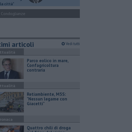
la città"
Condoglianze
imi articoli
Vedi tutti
ttualità
Parco eolico in mare,
Confagricoltura
contraria
ttualità
Retiambiente, M5S:
"Nessun legame con
Giacetti"
ronaca
Quattro chili di droga