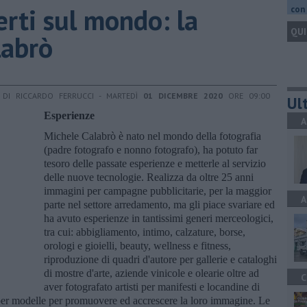
perti sul mondo: la
con 
QUI
labrò
DI RICCARDO FERRUCCI - MARTEDÌ
01 DICEMBRE 2020
ORE 09:00
Ult
Esperienze
A
Michele Calabrò è nato nel mondo della fotografia
(padre fotografo e nonno fotografo), ha potuto far
tesoro delle passate esperienze e metterle al servizio
delle nuove tecnologie. Realizza da oltre 25 anni
immagini per campagne pubblicitarie, per la maggior
A
parte nel settore arredamento, ma gli piace svariare ed
ha avuto esperienze in tantissimi generi merceologici,
tra cui: abbigliamento, intimo, calzature, borse,
orologi e gioielli, beauty, wellness e fitness,
riproduzione di quadri d'autore per gallerie e cataloghi
di mostre d'arte, aziende vinicole e olearie oltre ad
C
aver fotografato artisti per manifesti e locandine di
o per modelle per promuovere ed accrescere la loro immagine. Le