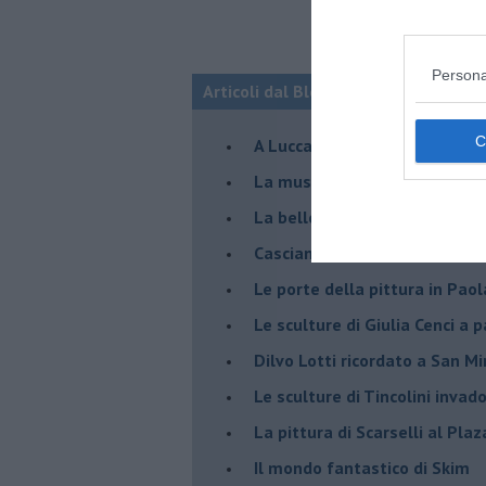
Persona
Articoli dal Blog “Incontri d'arte” di 
A Lucca la mostra di Marcello 
​La musica di Nicola Piovani i
​La bellezza resistente di Pie
​Casciana: Skim in volo sulle 
​Le porte della pittura in Pao
​Le sculture di Giulia Cenci a 
​Dilvo Lotti ricordato a San M
​Le sculture di Tincolini inva
La pittura di Scarselli al Plaz
​Il mondo fantastico di Skim