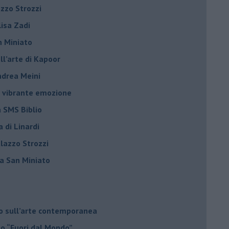
azzo Strozzi
Elisa Zadi
n Miniato
ell’arte di Kapoor
Andrea Meini
na vibrante emozione
a SMS Biblio
a di Linardi
alazzo Strozzi
i a San Miniato
do sull’arte contemporanea
no “Fuori dal Mondo”