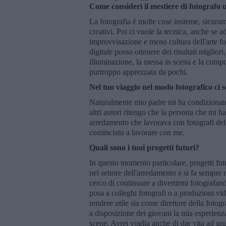
Come consideri il mestiere di fotografo u
La fotografia è molte cose insieme, sicura
creativi. Poi ci vuole la tecnica, anche se a
improvvisazione e meno cultura dell'arte fot
digitale posso ottenere dei risultati miglio
illuminazione, la messa in scena e la comp
purtroppo apprezzata da pochi.
Nel tuo viaggio nel modo fotografico ci 
Naturalmente mio padre mi ha condizionato a
altri autori ritengo che la persona che mi ha
arredamento che lavorava con fotografi del
cominciato a lavorare con me.
Quali sono i tuoi progetti futuri?
In questo momento particolare, progetti futu
nel settore dell'arredamento e si fa sempre 
cerco di continuare a divertirmi fotografand
posa a colleghi fotografi o a produzioni vi
rendere utile sia come direttore della foto
a disposizione dei giovani la mia esperienza
scene. Avrei voglia anche di dar vita ad 