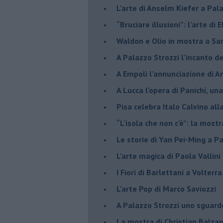
​L’arte di Anselm Kiefer a Pal
​“Bruciare illusioni”: l’arte di 
​Waldon e Olio in mostra a Sa
​A Palazzo Strozzi l’incanto d
​A Empoli l’annunciazione di 
A Lucca l’opera di Panichi, u
Pisa celebra Italo Calvino all
“L’isola che non c’è”: la mostr
​Le storie di Yan Pei-Ming a P
​L’arte magica di Paola Vallin
​I Fiori di Barlettani a Volterra
​L’arte Pop di Marco Saviozzi
​A Palazzo Strozzi uno sguar
La mostra di Christian Balza