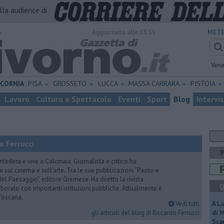
alla audience di
o
Aggiornato alle 15:33
METE
Vene
ICORNIA
PISA
GROSSETO
LUCCA
MASSA CARRARA
PISTOIA
Lavoro
Cultura e Spettacolo
Eventi
Sport
Blog
Intervi
o Ferrucci
tedera e vive a Calcinaia. Giornalista e critico ha
sul cinema e sull’arte. Tra le sue pubblicazioni “Paolo e
 del Paesaggio”, editore Gremese. Ha diretto la rivista
Q
laborato con importanti istituzioni pubbliche. Attualmente è
Toscana.
Vedi tutti
A L
gli articoli del blog di Riccardo Ferrucci
di 
Scar