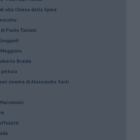
di alla Chiesa della Spina
inocchio
 di Paolo Taviani
Giuggioli
o Meggiato
 Roberto Braida
 pittura
 nel cinema di Alessandro Sarti
 Marconcini
rè
offoletti
aldo