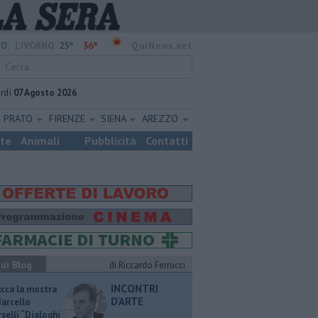
25°
36°
O:
LIVORNO
QuiNews.net
rdì
07 Agosto 2026
PRATO
FIRENZE
SIENA
AREZZO
ste
Animali
Pubblicità
Contatti
ui Blog
di Riccardo Ferrucci
INCONTRI
ucca la mostra
D'ARTE
Marcello
selli “Dialoghi