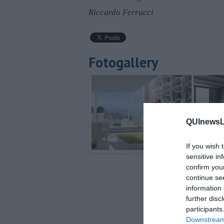
Riccardo Ferrucci
Fotogallery
QUInewsLi
If you wish 
sensitive in
confirm you
continue se
information 
further disc
participants
Downstream 