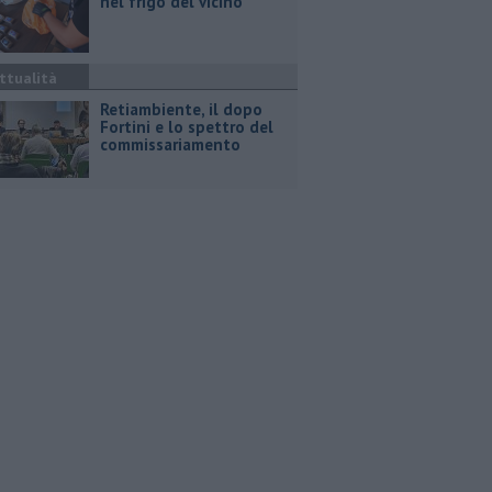
nel frigo del vicino
ttualità
Retiambiente, il dopo
Fortini e lo spettro del
commissariamento