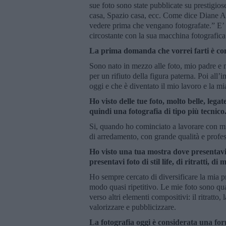
sue foto sono state pubblicate su prestigios
casa, Spazio casa, ecc. Come dice Diane A
vedere prima che vengano fotografate.” E’ u
circostante con la sua macchina fotografica
La prima domanda che vorrei farti è com
Sono nato in mezzo alle foto, mio padre e m
per un rifiuto della figura paterna. Poi all
oggi e che è diventato il mio lavoro e la mi
Ho visto delle tue foto, molto belle, legat
quindi una fotografia di tipo più tecnico
Si, quando ho cominciato a lavorare con mi
di arredamento, con grande qualità e profes
Ho visto una tua mostra dove presentavi 
presentavi foto di stil life, di ritratti, di 
Ho sempre cercato di diversificare la mia p
modo quasi ripetitivo. Le mie foto sono quas
verso altri elementi compositivi: il ritratto,
valorizzare e pubblicizzare.
La fotografia oggi è considerata una for