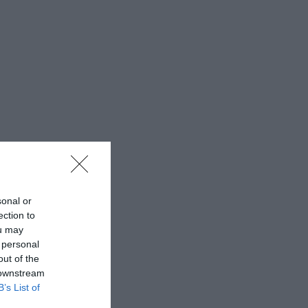
sonal or
ection to
ou may
 personal
out of the
 downstream
B’s List of