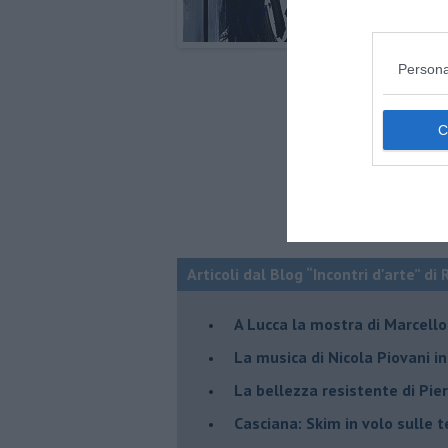
Persona
Articoli dal Blog “Incontri d'arte” di 
A Lucca la mostra di Marcello 
​La musica di Nicola Piovani i
​La bellezza resistente di Pie
​Casciana: Skim in volo sulle 