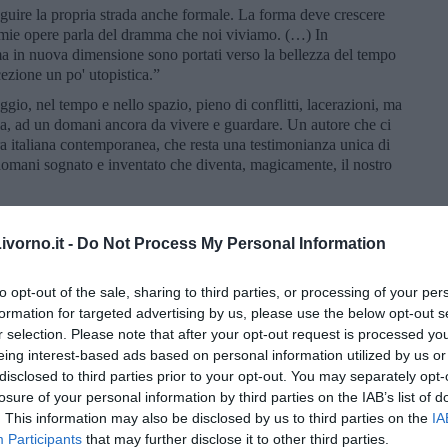
eguire la propria strada anche formale. La forma deve crescere
 mie opere parla del dramma che noi viviamo. (…) In
a in nuova dimensione sono portati verso la bellezza del tempo
ezione un po' utopistica.”
ggio, nel tempo e nello spazio, pieno di conflitti, lacerazioni, ma
ia, ad un domani ancora da vivere e guardare. Un autore che ci
ura italiana contemporanea, che resta una testimonianza unica di
n domani sognato e inventato che diventa, magicamente, il nostro
vorno.it -
Do Not Process My Personal Information
to opt-out of the sale, sharing to third parties, or processing of your per
formation for targeted advertising by us, please use the below opt-out s
r selection. Please note that after your opt-out request is processed y
eing interest-based ads based on personal information utilized by us or
disclosed to third parties prior to your opt-out. You may separately opt-
losure of your personal information by third parties on the IAB’s list of
. This information may also be disclosed by us to third parties on the
IA
Participants
that may further disclose it to other third parties.