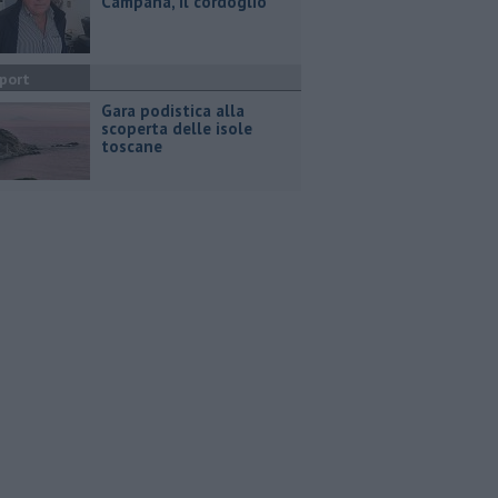
Campana, il cordoglio
port
Gara podistica alla
scoperta delle isole
toscane