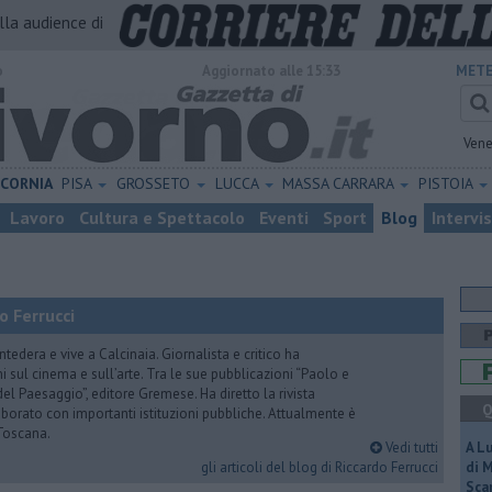
alla audience di
o
Aggiornato alle 15:33
METE
Vene
ICORNIA
PISA
GROSSETO
LUCCA
MASSA CARRARA
PISTOIA
Lavoro
Cultura e Spettacolo
Eventi
Sport
Blog
Intervi
o Ferrucci
tedera e vive a Calcinaia. Giornalista e critico ha
sul cinema e sull’arte. Tra le sue pubblicazioni “Paolo e
 del Paesaggio”, editore Gremese. Ha diretto la rivista
Q
laborato con importanti istituzioni pubbliche. Attualmente è
Toscana.
Vedi tutti
A L
gli articoli del blog di Riccardo Ferrucci
di 
Scar