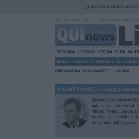
Questo sito contribuisce 
QUI
quotidiano online.
Percorso semplificat
TOSCANA
LIVORNO
CECINA
ELBA
VALD
Home
Cronaca
Politica
Attualità
CAPRAIA ISOLA
COLLESALVETTI
LIVORNO
INCONTRI D'ARTE — il Blog di Riccard
Riccardo Ferrucci è nato Pon
pubblicato numerosi volumi 
Vittorio Taviani , la poesia
letteraria Ghibli ed ha col
funzionario della Regione 