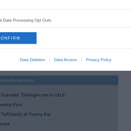
l Data Processing Opt Outs
CONFIRM
Data Deletion
Data Access
Privacy Policy
Riccardo Ferrucci
Scarselli “Dialoghi con la città"
ncanta Pisa
r Toffoletti al Teatro Era
terme