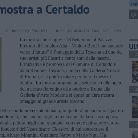
 mostra a Certaldo
con 
QUI
DI RICCARDO FERRUCCI - LUNEDÌ
30 AGOSTO 2021
ORE 12:55
La mostra che si apre il 18 Settembre al Palazzo
Ult
Pretorio di Certaldo Alta “ Vinicio Berti Uno sguardo
verso il futuro” è l’omaggio della Toscana ad uno dei
C
suoi artisti più illustri a cento anni dalla nascita.
L’iniziativa è promossa dal Comune di Certaldo e
dalla Regione Toscana, curata dalla Galleria Nozzoli
di Empoli, e si potrà visitare per tutto il mese di
ottobre. La mostra propone una selezione delle opere
del maestro fiorentino ed a ottobre a Roma alla
A
Galleria d’Arte Moderna si aprirà un'altra mostra
omaggio al grande artista toscano.
e del secondo novecento italiano, in grado di gettare uno sguardo
 modernità, che, ancora oggi, a trenta anni dalla sua scomparsa,
cinò alla pittura negli anni quaranta, con opere dal sapore tardo–
C
 fondatori dell’
Astrattismo Classico
, di cui sottoscrisse il
ti, Alvaro Monnini, Gualtiero Nativi e Mario Nuti. Ha