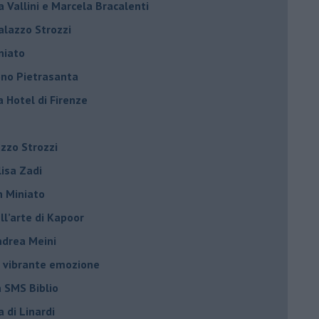
la Vallini e Marcela Bracalenti
palazzo Strozzi
iniato
dono Pietrasanta
a Hotel di Firenze
azzo Strozzi
Elisa Zadi
n Miniato
ell’arte di Kapoor
Andrea Meini
na vibrante emozione
a SMS Biblio
a di Linardi