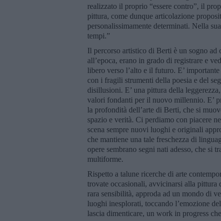
realizzato il proprio “essere contro”, il pro
pittura, come dunque articolazione proposit
personalissimamente determinati. Nella sua
tempi.”
Il percorso artistico di Berti è un sogno a
all’epoca, erano in grado di registrare e ved
libero verso l’alto e il futuro. E’ importan
con i fragili strumenti della poesia e del se
disillusioni. E’ una pittura della leggerezza
valori fondanti per il nuovo millennio. E’ p
la profondità dell’arte di Berti, che si muo
spazio e verità. Ci perdiamo con piacere nei 
scena sempre nuovi luoghi e originali approc
che mantiene una tale freschezza di linguag
opere sembrano segni nati adesso, che si t
multiforme.
Rispetto a talune ricerche di arte contempo
trovate occasionali, avvicinarsi alla pittura
rara sensibilità, approda ad un mondo di ve
luoghi inesplorati, toccando l’emozione dell
lascia dimenticare, un work in progress ch