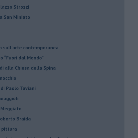
alazzo Strozzi
i a San Miniato
do sull’arte contemporanea
no “Fuori dal Mondo”
di alla Chiesa della Spina
inocchio
 di Paolo Taviani
Giuggioli
o Meggiato
 Roberto Braida
 pittura