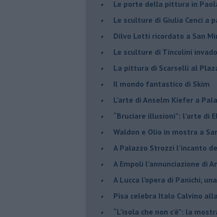
​Le porte della pittura in Pao
​Le sculture di Giulia Cenci a 
​Dilvo Lotti ricordato a San M
​Le sculture di Tincolini inva
La pittura di Scarselli al Plaz
​Il mondo fantastico di Skim
​L’arte di Anselm Kiefer a Pal
​“Bruciare illusioni”: l’arte di 
​Waldon e Olio in mostra a Sa
​A Palazzo Strozzi l’incanto d
​A Empoli l’annunciazione di 
A Lucca l’opera di Panichi, u
Pisa celebra Italo Calvino all
“L’isola che non c’è”: la mostr