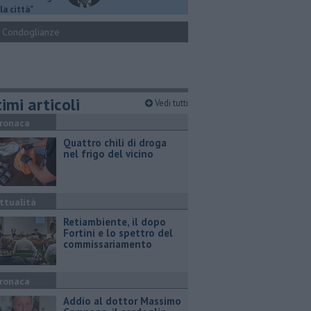
la città"
Condoglianze
imi articoli
Vedi tutti
ronaca
Quattro chili di droga
nel frigo del vicino
ttualità
Retiambiente, il dopo
Fortini e lo spettro del
commissariamento
ronaca
Addio al dottor Massimo