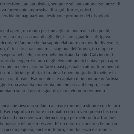
prio resistere, antagonistico, sempre e soltanto attraverso mezzi di
iva fortemente impressiva di segni, forme, colori,
 fervida immaginazione, testimone profondo del disagio dei
d occhi aperti, un modo per immaginare una realtà che pochi,
ere, era un passo avanti agli altri, il suo sguardo si dirigeva
te ricordare l’autore che ha saputo elaborare un mondo diverso, e,
gno, è riuscito a raccontare la stagione dell’uomo, tra utopia e
, sospesa nel cielo, come quella indicata da Italo Calvino tra i
roprio la leggerezza uno degli elementi poetici chiave per capire
ve rapidamente e, con un’arte quasi gestuale, cattura frammenti di
suoi labirinti grafici, di fronte ad opere in grado di mettere in
ci con il reale. Raramente ci è capitato di incontrare un’artista
gio e una assoluta modernità più che passa il tempo; le sue
ramutano sotto il nostro sguardo, in un eterno movimento
ranea che riescono soltanto a creare rumore, a stupire con le loro
 di Berti significa entrare in contatto con un vero poeta che, con
rità e ad una coerenza interna che gli permettono di affrontare
a poesia e del nostro vivere. E’ un diario visionario che non si
e ci accompagnerà, anche in futuro, con dolcezza e armonia.