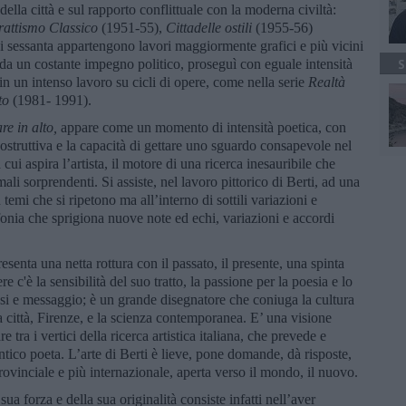
della città e sul rapporto conflittuale con la moderna civiltà:
rattismo Classico
(1951-55),
Cittadelle ostili
(1955-56)
 sessanta appartengono lavori maggiormente grafici e più vicini
a da un costante impegno politico, proseguì con eguale intensità
S
 in un intenso lavoro su cicli di opere, come nella serie
Realtà
to
(1981- 1991).
e in alto,
appare come un momento di intensità poetica, con
ostruttiva e la capacità di gettare uno sguardo consapevole nel
 cui aspira l’artista, il motore di una ricerca inesauribile che
mali sorprendenti. Si assiste, nel lavoro pittorico di Berti, ad una
temi che si ripetono ma all’interno di sottili variazioni e
fonia che sprigiona nuove note ed echi, variazioni e accordi
esenta una netta rottura con il passato, il presente, una spinta
c'è la sensibilità del suo tratto, la passione per la poesia e lo
ntesi e messaggio; è un grande disegnatore che coniuga la cultura
a città, Firenze, e la scienza contemporanea. E’ una visione
tra i vertici della ricerca artistica italiana, che prevede e
tentico poeta. L’arte di Berti è lieve, pone domande, dà risposte,
rovinciale e più internazionale, aperta verso il mondo, il nuovo.
a forza e della sua originalità consiste infatti nell’aver