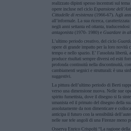
realizzato dipinti spesso incentrati sul tema 
opere incluse nel ciclo
Espansione dell’Ast
Cittadelle di resistenza
(1966-67). Agli anni
all’informale. La sua ricerca, caratterizzat
negli anni settanta ed ottanta, traducendosi
antagonista
(1970- 1980) e
Guardare in al
L’ultimo periodo creativo, del ciclo
Guardar
opere di grande impatto per la loro novità c
tempo e nello spazio. E’ l’assoluta libertà, a
produce risultati sempre diversi ed esiti for
profonda continuità nella discontinuità, con 
cambiamenti segnici e strutturali: è una sin
suggestivi.
La pittura dell’ultimo periodo di Berti rappr
verso una dimensione nuova. Nelle sue opere 
spirito fumettista, dove il disegno si fa si
umanista ed il primato del disegno della su
assolutamente da non dimenticare e collocare 
anticipa il futuro con la sensibilità dell’au
nelle sue tele angoli di una Firenze meno p
Osserva Enrico Crispolti “La ragione della su