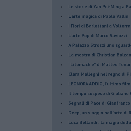
​Le storie di Yan Pei-Ming a P
​L’arte magica di Paola Vallin
​I Fiori di Barlettani a Volterra
​L’arte Pop di Marco Saviozzi
​A Palazzo Strozzi uno sguar
La mostra di Christian Balza
​“Litomachie” di Matteo Tenar
​Clara Mallegni nel regno di P
​LEONORA ADDIO, l’ultimo film
Il tempo sospeso di Giuliano 
Segnali di Pace di Gianfranc
​Deep, un viaggio nell’arte di
​Luca Bellandi : la magia della