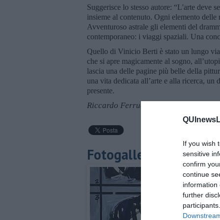
Suggerisce lo stesso autore: “L'arte deve s
insieme al contenuto. Ogni elemento delle
Avventuroso astrale gli elementi del dramm
contemporaneo: i viaggi spaziali. Una conc
Quello di Vinicio Berti è stato un lungo via
che si apre magicamente al sogno, all’utop
lascia una delle pagine più belle della pitt
una vita dedicata all’arte e alla ricerca, u
presente.
Riccardo Ferrucci
QUInewsLi
If you wish 
Fotogallery
sensitive in
confirm you
continue se
information 
further disc
participants
Downstream 