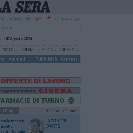
25°
36°
O:
LIVORNO
QuiNews.net
rdì
07 Agosto 2026
PRATO
FIRENZE
SIENA
AREZZO
ste
Animali
Pubblicità
Contatti
ui Blog
di Riccardo Ferrucci
INCONTRI
ucca la mostra
D'ARTE
Marcello
selli “Dialoghi