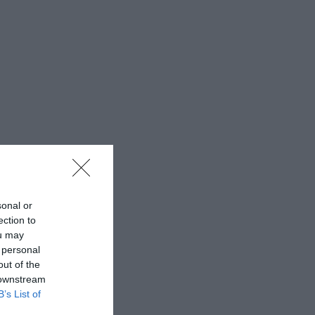
sonal or
ection to
ou may
 personal
out of the
 downstream
B’s List of