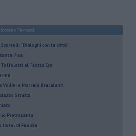
Riccardo Ferrucci
Scarselli “Dialoghi con la città"
ncanta Pisa
r Toffoletti al Teatro Era
terme
la Vallini e Marcela Bracalenti
palazzo Strozzi
iniato
dono Pietrasanta
a Hotel di Firenze