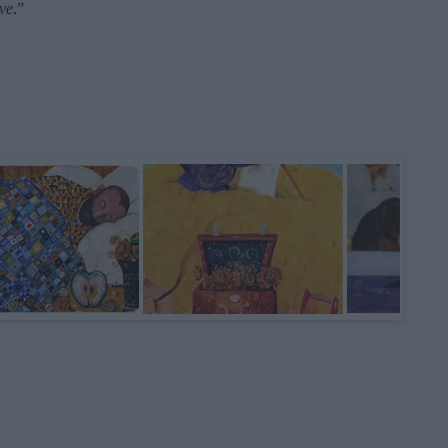
ove
.”