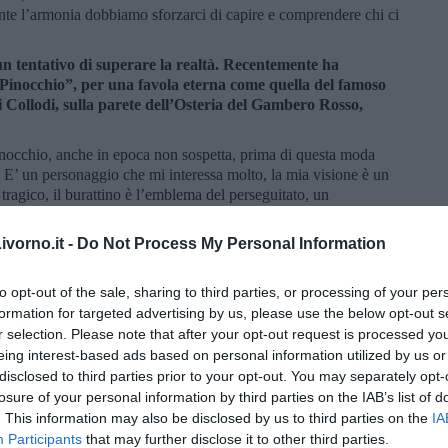
nte l’armonia dobbiamo sforzarci di capire e comprendere chi ci
un tentativo di superare la realtà. Recentemente ha
 Pinocchio”, per una favola eterna come quella del famoso
i Collodi, sulla parete dell’Osteria del Gambero Rosso,
nocchio, anche in epoca non sospetta, prima di questa moda
. E’ un personaggio che mi interessa molto, la mia visione è un
tragico, il burattino è l’emblema del perseguitato, un
quello che non vuole. Nel libro anche il sogno più bello di un
ato qualcosa di negativo, è un moralismo veramente assurdo.
vorno.it -
Do Not Process My Personal Information
dolci, sono in realtà crudeli, la fatina arriva addirittura a
 in Pinocchio. Non credo assolutamente che sia una favola lieto
to opt-out of the sale, sharing to third parties, or processing of your per
urattino magico, non segnato dal tempo e dagli eventi quotidiani,
formation for targeted advertising by us, please use the below opt-out s
 finale tragico e riporta Pinocchio nella vita comune e
r selection. Please note that after your opt-out request is processed y
eing interest-based ads based on personal information utilized by us or
orate dalla fantasia di Possenti?
disclosed to third parties prior to your opt-out. You may separately opt-
to di suggestioni e stimoli diversi che determinano cicli
losure of your personal information by third parties on the IAB’s list of
e nautiche un tema che mi stimola molto, anche per l’idea di
. This information may also be disclosed by us to third parties on the
IA
re sui segni della carta già prodotti e farli propri. I punti di
Participants
that may further disclose it to other third parties.