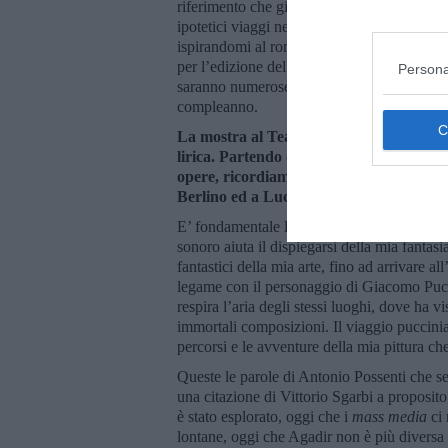
riferimento che già esistono, diventano l’e
ipotetici viaggi nel sogno. Il progetto di una
ispirandomi al romanzo “Memoriale del conv
per l’edizione del Festival Sete Sòis Sete L
Persona
saranno numerose esposizioni e iniziative pe
compleanno.
La mostra al Teatro Verdi di Pisa “Figu
lirica. Partendo da opere di Mozart, Stra
opere, ricordiamo una splendida sua mos
Berlino ed a Lucca. Quale ruolo assume l
E’ fondamentale la presenza della musica, q
sonoro aiuta il dispiegarsi della mia fantas
fantastici della mia arte, fino ad arrivare all
legame con il personaggio di Giacomo Puccin
respira l’aria degli stessi luoghi, dove ha 
immortali composizioni. Il viaggio puccinia
percorsi e le avventure della mia pittura c
Queste le parole di Antonio Possenti che s
una citazione di Vittorio Sgarbi a proposito
è stato esplorato, oggi che i
mass media
ci 
lontane, oggi che Agadir non è più diversa 