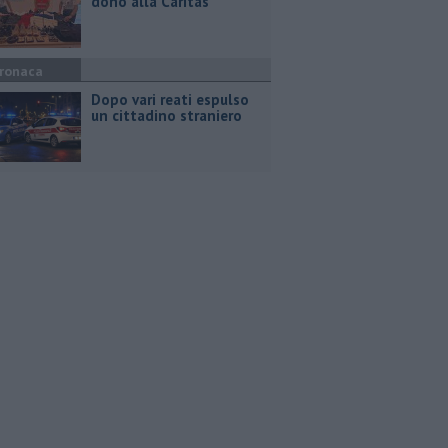
dono alla Caritas
ronaca
Dopo vari reati espulso
un cittadino straniero