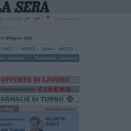
24°
36°
O:
LIVORNO
QuiNews.net
rdì
07 Agosto 2026
PRATO
FIRENZE
SIENA
AREZZO
ste
Animali
Pubblicità
Contatti
ui Blog
di Riccardo Ferrucci
INCONTRI
ucca la mostra
D'ARTE
Marcello
selli “Dialoghi