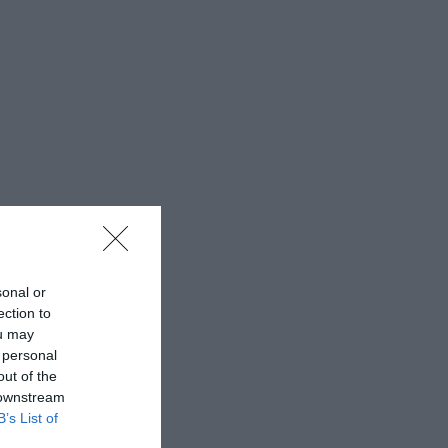
sonal or
ection to
ou may
 personal
out of the
 downstream
B’s List of