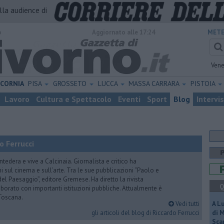
alla audience di
o
Aggiornato alle 17:24
METE
Vene
ICORNIA
PISA
GROSSETO
LUCCA
MASSA CARRARA
PISTOIA
Lavoro
Cultura e Spettacolo
Eventi
Sport
Blog
Intervi
o Ferrucci
tedera e vive a Calcinaia. Giornalista e critico ha
sul cinema e sull’arte. Tra le sue pubblicazioni “Paolo e
 del Paesaggio”, editore Gremese. Ha diretto la rivista
Q
laborato con importanti istituzioni pubbliche. Attualmente è
Toscana.
Vedi tutti
A L
gli articoli del blog di Riccardo Ferrucci
di 
Scar