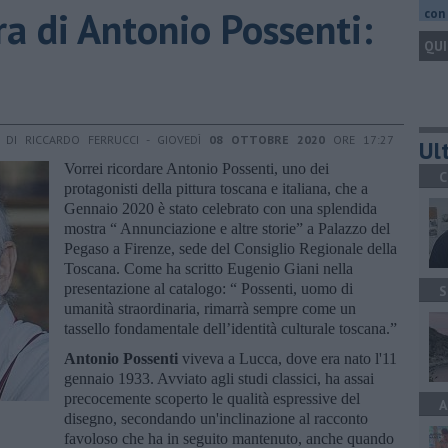
ra di Antonio Possenti:
con 
QUI
DI RICCARDO FERRUCCI - GIOVEDÌ
08 OTTOBRE 2020
ORE 17:27
Ult
Vorrei ricordare Antonio Possenti, uno dei
C
protagonisti della pittura toscana e italiana, che a
Gennaio 2020 è stato celebrato con una splendida
mostra “ Annunciazione e altre storie” a Palazzo del
Pegaso a Firenze, sede del Consiglio Regionale della
Toscana. Come ha scritto Eugenio Giani nella
presentazione al catalogo: “ Possenti, uomo di
S
umanità straordinaria, rimarrà sempre come un
tassello fondamentale dell’identità culturale toscana.”
Antonio Possenti
viveva a Lucca, dove era nato l'11
gennaio 1933. Avviato agli studi classici, ha assai
precocemente scoperto le qualità espressive del
A
disegno, secondando un'inclinazione al racconto
favoloso che ha in seguito mantenuto, anche quando