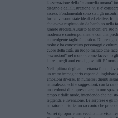
l'osservazione della "commedia umana" indu
disegno e dall'illustrazione, vi si e' consac
ascesa. Fondamentali sono stati gli incontr
formative sono state ideali ed elettive, frutto 
che aveva respirato sin da bambino nella fam
grande grecista Augusto Mancini era suo no
moderna e contemporanea, e con una predile
coinvolgente taglio fantastico. Di prestigio 
molto e ha conosciuto personaggi e culture
cuore della città, un luogo magico che rac
"escursioni" nel mondo, come facevano gli 
laurea, negli anni eroici giovanili. E’ mort
Nella pittura degli anni settanta fino ai lavo
un teatro immaginario capace di inglobare al
emozioni diverse. In numerosi dipinti segni
naturalezza, echi e suggestioni, con la rara
una volontà di rappresentare, in uno spazio 
tempo e dalle mode, intendendo che nei suoi 
leggenda e invenzione. Le sorprese e gli inc
narratore di storie, un racconto che proced
Vorrei riproporre una vecchia intervista, re