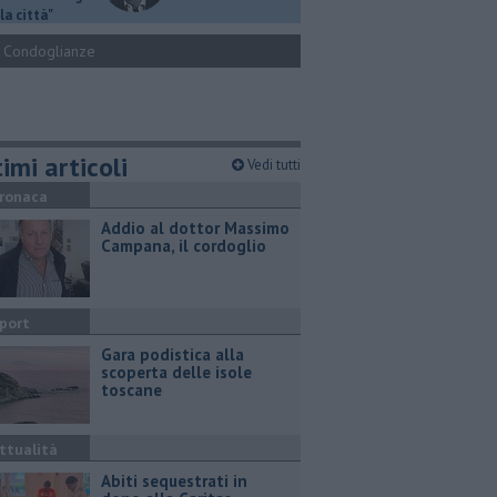
la città"
Condoglianze
imi articoli
Vedi tutti
ronaca
Addio al dottor Massimo
Campana, il cordoglio
port
Gara podistica alla
scoperta delle isole
toscane
ttualità
Abiti sequestrati in