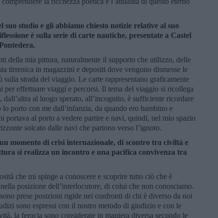
 comprendere la ricchezza poetica e l’attualità di questo eterno
suo studio e gli abbiamo chiesto notizie relative al suo
lessione è sulla serie di carte nautiche, presentate a Castel
 Pontedera.
ti della mia pittura, naturalmente il supporto che utilizzo, delle
osta tirrenica in magazzini e depositi dove vengono dismesse le
iù sulla strada del viaggio. Le carte rappresentano graficamente
i per effettuare viaggi e percorsi. Il tema del viaggio si ricollega
dall’altra al luogo sperato, all’incognito, è sufficiente ricordare
io lo porto con me dall’infanzia, da quando ero bambino e
mi portava al porto a vedere partire e navi, quindi, nel mio spazio
izzonte solcato dalle navi che partono verso l’ignoto.
n momento di crisi internazionale, di scontro tra civiltà e
ittura si realizza un incontro e una pacifica convivenza tra
osità che mi spinge a conoscere e scoprire tutto ciò che è
si nella posizione dell’interlocutore, di colui che non conosciamo.
o prese posizioni rigide nei confronti di chi è diverso da noi
giudizi sono espressi con il nostro metodo di giudizio e con le
vità, la ferocia sono considerate in maniera diversa secondo le