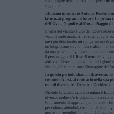
Pisa “Figure nella musica”, che permette di
sognatore.
A
bbiamo incontrato Antonio Possenti nel 
lavoro, ai programmi futuri. La prima rif
dell’Ovo a Napoli e al Museo Piaggio di
Il tema del viaggio è uno dei motivi ricorren
vecchie carte nautiche, reperite lungo la c
navi più deteriorate, mi spinge ancora di p
un luogo, sono servite nella realtà ai marina
da una parte al luogo dove uno è realmente, 
il personaggio di Ulisse. Il tema del viagg
abitavo a Livorno, mio padre tutti i giorni 
visuale, c’è sempre stata l’immagine dell’or
In questo periodo stiamo attraversando u
costumi diversi, al contrario nella sua p
mondi diversi, tra Oriente e Occidente.
Un dato fortunato della mia natura è la curi
diverso, inoltre c’è la disponibilità a calar
Francamente disapprovo quando vedo che son
per cultura, abitudini, costumi, di solito i 
nostre consuetudini. La crudeltà, l’aggressi