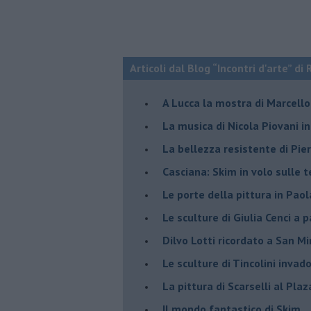
Articoli dal Blog “Incontri d'arte” di 
A Lucca la mostra di Marcello 
​La musica di Nicola Piovani i
​La bellezza resistente di Pie
​Casciana: Skim in volo sulle 
​Le porte della pittura in Pao
​Le sculture di Giulia Cenci a 
​Dilvo Lotti ricordato a San M
​Le sculture di Tincolini inva
La pittura di Scarselli al Plaz
​Il mondo fantastico di Skim