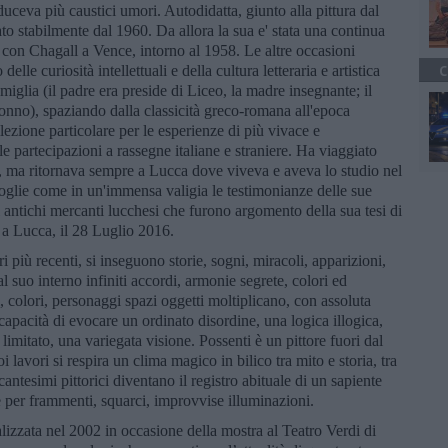
ceva più caustici umori. Autodidatta, giunto alla pittura dal
rato stabilmente dal 1960. Da allora la sua e' stata una continua
i con Chagall a Vence, intorno al 1958. Le altre occasioni
delle curiosità intellettuali e della cultura letteraria e artistica
C
iglia (il padre era preside di Liceo, la madre insegnante; il
nno), spaziando dalla classicità greco-romana all'epoca
zione particolare per le esperienze di più vivace e
le partecipazioni a rassegne italiane e straniere. Ha viaggiato
, ma ritornava sempre a Lucca dove viveva e aveva lo studio nel
coglie come in un'immensa valigia le testimonianze delle sue
antichi mercanti lucchesi che furono argomento della sua tesi di
o a Lucca, il 28 Luglio 2016.
ri più recenti, si inseguono storie, sogni, miracoli, apparizioni,
 suo interno infiniti accordi, armonie segrete, colori ed
, colori, personaggi spazi oggetti moltiplicano, con assoluta
 capacità di evocare un ordinato disordine, una logica illogica,
limitato, una variegata visione. Possenti è un pittore fuori dal
lavori si respira un clima magico in bilico tra mito e storia, tra
antesimi pittorici diventano il registro abituale di un sapiente
e per frammenti, squarci, improvvise illuminazioni.
alizzata nel 2002 in occasione della mostra al Teatro Verdi di