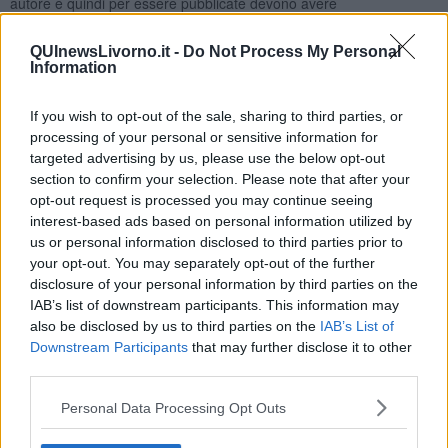
autore e quindi per essere pubblicate devono avere
l'autorizzazione da parte di chi le ha scattate. Ma se ritraggono le
persone come la mettiamo? In questo caso sono soggette anche al
QUInewsLivorno.it -
Do Not Process My Personal
diritto di immagine e quindi
serve l'autorizzazione
di chi è ritratto
Information
anche, è bene precisarlo, per la pubblicazione sul proprio profilo
FB.
If you wish to opt-out of the sale, sharing to third parties, or
Tale autorizzazione non è necessaria per le testate giornalistiche
processing of your personal or sensitive information for
quando la foto è riferita a personaggi pubblici o che ricoprono
targeted advertising by us, please use the below opt-out
incarichi pubblici, oppure quando l'immagine è riferita a fatti di
section to confirm your selection. Please note that after your
cronaca, avvenimenti, cerimonie di interesse pubblico o
opt-out request is processed you may continue seeing
manifestazioni che si svolgono in locali pubblici ad ingresso libero.
interest-based ads based on personal information utilized by
Pertanto non certo nelle milongas dove si paga un biglietto.
us or personal information disclosed to third parties prior to
Quindi attenti voi fedifraghi ma attenti anche voi fotografi ai quali va
your opt-out. You may separately opt-out of the further
comunque un grazie particolare per le belle immagini di tango che
disclosure of your personal information by third parties on the
ci regalate.
IAB’s list of downstream participants. This information may
also be disclosed by us to third parties on the
IAB’s List of
Maria Caruso
Downstream Participants
that may further disclose it to other
third parties.
Personal Data Processing Opt Outs