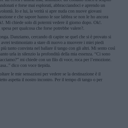
andonati e forse mai esplorati, abbracciandoci e aprendo un
volontà. Io e lui, la verità si apre nuda con nuove giovani
ozione e che sapore hanno le sue labbra se non le ho ancora
k!. Mi chiede solo di potermi vedere il giorno dopo. Ok!.
 spesa per qualcosa che forse potrebbe valere?.
onga. Danziamo, cercando di capire se quel che si è provato si
 avrei testimoniato a stare di nuovo a muovere i miei piedi
più tanto convinta nel ballare il tango con gli altri. Mi sento così
uanto urla in silenzio la profondità della mia essenza. “Ci sono
e facciamo?” mi chiede con un filo di voce, roca per l’emozione.
casa..” dico con voce tiepida.
tare le mie sensazioni per vedere se la destinazione è il
letto aspetta il nostro incontro. Per il tempo di tango o per