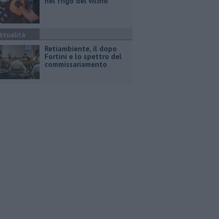
nel frigo del vicino
ttualità
Retiambiente, il dopo
Fortini e lo spettro del
commissariamento