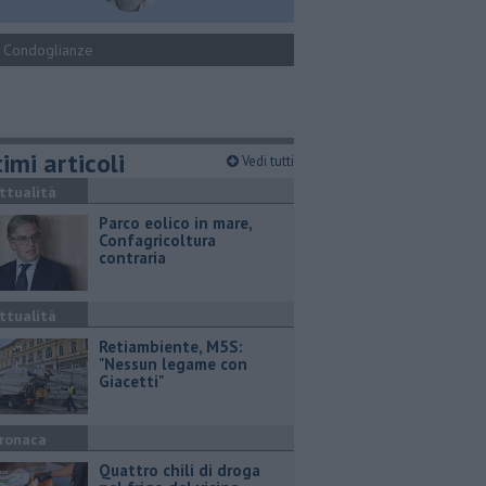
Condoglianze
imi articoli
Vedi tutti
ttualità
Parco eolico in mare,
Confagricoltura
contraria
ttualità
Retiambiente, M5S:
"Nessun legame con
Giacetti"
ronaca
Quattro chili di droga