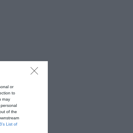
sonal or
ection to
ou may
 personal
out of the
 downstream
B’s List of