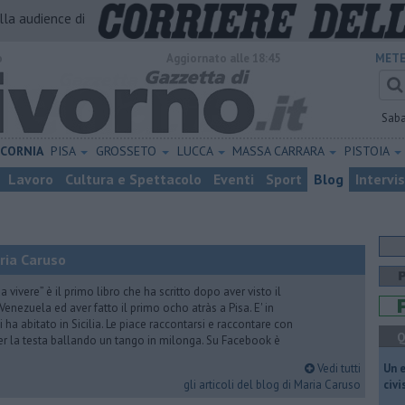
alla audience di
o
Aggiornato alle 18:45
METE
Sab
ICORNIA
PISA
GROSSETO
LUCCA
MASSA CARRARA
PISTOIA
Lavoro
Cultura e Spettacolo
Eventi
Sport
Blog
Intervi
ria Caruso
vivere” è il primo libro che ha scritto dopo aver visto il
Venezuela ed aver fatto il primo ocho atràs a Pisa. E' in
i ha abitato in Sicilia. Le piace raccontarsi e raccontare con
Q
er la testa ballando un tango in milonga. Su Facebook è
Vedi tutti
​Un 
gli articoli del blog di Maria Caruso
civ