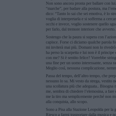
Non sono ancora pronta per ballare con lui,
“marche”, per badare alla postura, ma l’e
dico: “Tanto lo sai che sei emotiva, è lo str
voglia di interpretarla e si sofferma a cerc
occhi e invece, voglio sostenere quello sgu
per farlo, dal tremore interiore che avverto
Sostengo che la paura si supera con l’azione 
capisce. Forse ci diciamo qualche parola f
mi inviterà mai più. Domani non lo rivedrò
ha perso la scarpetta e lui non è il principe 
con me? Si è sentito felice? Vorrebbe strin
una fine per un uomo interessante, senza r
Meglio così, nessuna complicazione, nemmen
Passa del tempo, dell’altro tempo, che pre
nessuno lo sa. Mi vesto da strega, vestito n
una scollatura più che adeguata.. Bisogna me
me, sembra di chiedere l’elemosina, a fare 
me la tiro ma semplicemente perché non mi
alla conquista, allo scopo.
Sono a Pisa alla Stazione Leopolda per la g
Riesco a farmi trasportare dalla musica e n