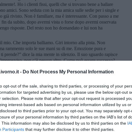
mente!. Ho i clienti fissi, quelli che si trovano bene a ballare
ono amici. Sono seduta con la mia amica sulle sedie per i single e
ho già rivisto. Non è familiare, ma è interessante. Con passo a me
 fin da subito, dopo avermi vista o forse dopo avermi osservata
tengo risposte. Del resto non ho domandato e lui non ha
 mio. Che importa balliamo. Giri intorno alla pista. Non
i, ma rammento solo le sue mani su di me. Emozione pura e
ti prende?” dice la mia mente in silenzio. Il suo sguardo rapisce
 d’improvviso, non c’è nessun altro. Come può essere successo?.
ui, la sua realtà, il mio sentire. La tanda non finisce, ma forse è
vorno.it -
Do Not Process My Personal Information
dere, continuo ancora a danzare nuovi balli e nuove melodie.
ndo con un altro?. Non lo so. Bugiarda, parlavo e neanche
to opt-out of the sale, sharing to third parties, or processing of your per
o così, come l’altra volta, esiste, solo per un frangente. Lui poi
formation for targeted advertising by us, please use the below opt-out s
 Meglio così, meno problemi e meno complicazioni. Nessun aiuto
 storia attuale. Non ho poi l’età per tornare ad essere la
r selection. Please note that after your opt-out request is processed y
 ero lì per ballare. Punto e basta.
eing interest-based ads based on personal information utilized by us or
disclosed to third parties prior to your opt-out. You may separately opt-
dicembre, noiosa e stupida. Mi vesto senza ricerche particolari
losure of your personal information by third parties on the IAB’s list of
tanto so che non dipende da questo o altro, l’esito della serata.
. This information may also be disclosed by us to third parties on the
IA
suna è disponibile. Finalmente Rebecca viene con me ma arrivo
Participants
that may further disclose it to other third parties.
30. Non vedo l’ora di immergermi nella musica per dimenticare e