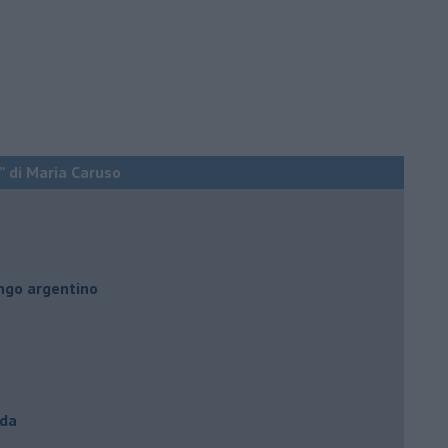
” di Maria Caruso
ngo argentino
nda