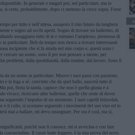
disponibile. In generale e magari poi, nel particolare, ma io
, si certo, probabilmente, dopo ci mettono la croce sopra. Forse
A
mpo per tutto e nell’attesa, assaporo il mio futuro da tanghera
ente e sogno ad occhi aperti. Sogno di trovare un ballerino, di
ballando assaggiano tutto di te e mimano l’amplesso, premessa di
in particolare. Beh da tempo non riesco a trovare interessanti
usa incipiente che si fa strada nel mio corpo e, questi sono i
er cercare un uomo, sono lì per non pensare a niente, per
dai problemi, dalla quotidianità, dalla routine, dal lavoro. Sono lì
atta da un uomo in particolare. Muove i suoi passi con passione,
ei e la lega a sé, convinto che da quel ballo, nascerà tutto il
 Ma poi, finita la tanda, capisce che non è quella giusta e a
do vivace, ricercano altre ballerine, quelle che sente di dover
 ma seguendo l’impulso di un momento. I suoi capelli brizzolati,
e e il collo, si scostano seguendo i movimenti del suo viso ed io
rà mai a ballare, mi devo rassegnare. Per ora è così, ma sì,
.
nsignificanti, poiché non li conosce, mi si avvicina e con fare
a consuetudine. Il cuore batte leggero, è la mia prova del nove.