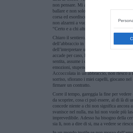
non pensare. Mi aspetta Mario che appena m
ballare e non solo lui, ho la fila!. Bene, c
corsa ed esordisce: “E’ un mese che ti cerco
Persona
non alzarmi a vuoto, come qualche volta è 
“Certo e a chi altro?” risponde interessatis
Chiaro il sentiero, difficile dubitare, lui è 
dell’abbraccio in un tango. Si dicono i cor
dell’interpretare un si o un no, a seconda 
accade per caso, la gente di sempre si mesc
sentita, assume i contorni della perfezione
emozioni, stupendo la mente poco attenta, a 
Accoccolata in un abbraccio, non riesco a m
sorriso, sfiorano i miei capelli, giocano nel
firmare un contratto.
Corre il tempo, gareggia la fine per vedere c
da scoprire, cosa ci può essere, al di là di
concede niente a chi non significa ancora al
svanisce nel nulla, ma lui non vuole più las
imprevedibile. Adesso ha bisogno della cer
sia li, non a dire di si, ma a vedere se ries
In un mondo inutile se non mosso dall’amore