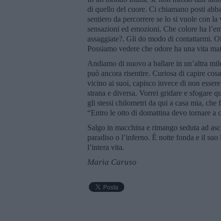
di quello del cuore. Ci chiamano posti abb
sentiero da percorrere se lo si vuole con la 
sensazioni ed emozioni. Che colore ha l’em
assaggiate?. Gli do modo di contattarmi. O
Possiamo vedere che odore ha una vita mai
Andiamo di nuovo a ballare in un’altra mil
può ancora risentire. Curiosa di capire cosa
vicino ai suoi, capisco invece di non essere 
strana e diversa. Vorrei gridare e sfogare q
gli stessi chilometri da qui a casa mia, ch
“Entro le otto di domattina devo tornare a 
Salgo in macchina e rimango seduta ad ascol
paradiso o l’inferno. È notte fonda e il suo 
l’intera vita.
Maria Caruso