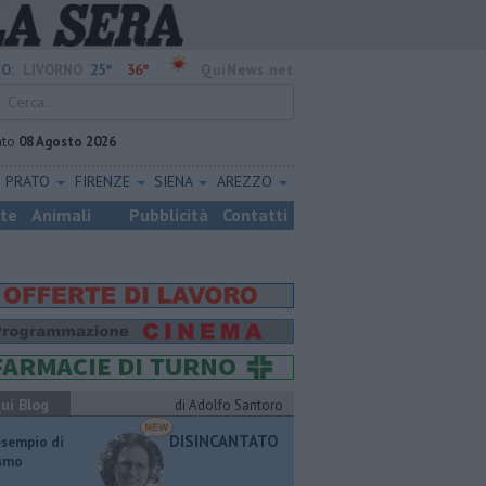
25°
36°
O:
LIVORNO
QuiNews.net
ato
08 Agosto 2026
PRATO
FIRENZE
SIENA
AREZZO
ste
Animali
Pubblicità
Contatti
ui Blog
di Adolfo Santoro
DISINCANTATO
esempio di
ismo