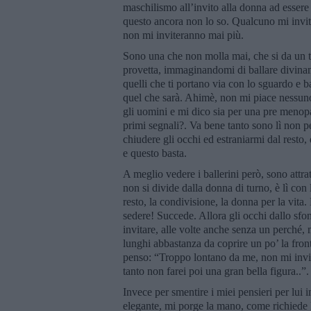
maschilismo all’invito alla donna ad essere 
questo ancora non lo so. Qualcuno mi invita
non mi inviteranno mai più.
Sono una che non molla mai, che si da un te
provetta, immaginandomi di ballare divinam
quelli che ti portano via con lo sguardo e 
quel che sarà. Ahimè, non mi piace nessuno 
gli uomini e mi dico sia per una pre menopa
primi segnali?. Va bene tanto sono lì non p
chiudere gli occhi ed estraniarmi dal resto, 
e questo basta.
A meglio vedere i ballerini però, sono attr
non si divide dalla donna di turno, è lì con l
resto, la condivisione, la donna per la vita.
sedere! Succede. Allora gli occhi dallo sfon
invitare, alle volte anche senza un perché,
lunghi abbastanza da coprire un po’ la front
penso: “Troppo lontano da me, non mi invite
tanto non farei poi una gran bella figura..”
Invece per smentire i miei pensieri per lui i
elegante, mi porge la mano, come richiede l