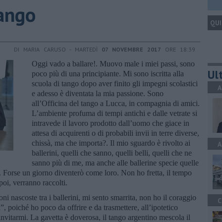
tango
QUI
DI MARIA CARUSO - MARTEDÌ
07 NOVEMBRE 2017
ORE 18:39
Oggi vado a ballare!. Muovo male i miei passi, sono
Ult
poco più di una principiante. Mi sono iscritta alla
scuola di tango dopo aver finito gli impegni scolastici
A
e adesso è diventata la mia passione. Sono
all’Officina del tango a Lucca, in compagnia di amici.
L’ambiente profuma di tempi antichi e dalle vetrate si
intravede il lavoro prodotto dall’uomo che giace in
attesa di acquirenti o di probabili invii in terre diverse,
chissà, ma che importa?. Il mio sguardo è rivolto ai
A
ballerini, quelli che sanno, quelli belli, quelli che ne
sanno più di me, ma anche alle ballerine specie quelle
. Forse un giorno diventerò come loro. Non ho fretta, il tempo
 poi, verranno raccolti.
oni nascoste tra i ballerini, mi sento smarrita, non ho il coraggio
C
, poiché ho poco da offrire e da trasmettere, all’ipotetico
vitarmi. La gavetta è doverosa, il tango argentino mescola il