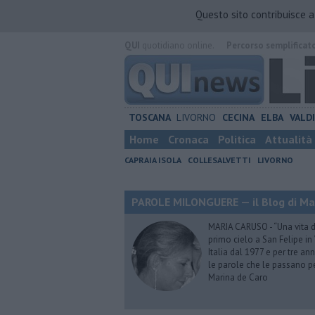
Questo sito contribuisce 
QUI
quotidiano online.
Percorso semplificat
TOSCANA
LIVORNO
CECINA
ELBA
VALD
Home
Cronaca
Politica
Attualità
CAPRAIA ISOLA
COLLESALVETTI
LIVORNO
PAROLE MILONGUERE — il Blog di Ma
MARIA CARUSO - “Una vita da 
primo cielo a San Felipe in 
Italia dal 1977 e per tre ann
le parole che le passano p
Marina de Caro