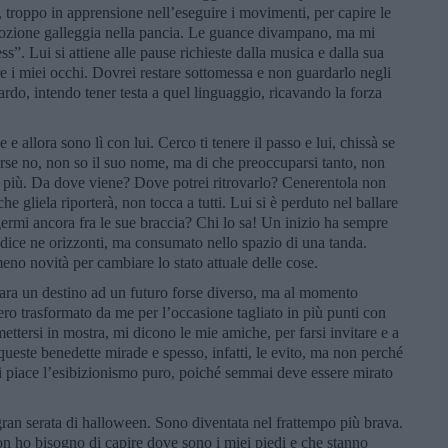
 troppo in apprensione nell’eseguire i movimenti, per capire le
mozione galleggia nella pancia. Le guance divampano, ma mi
ess”. Lui si attiene alle pause richieste dalla musica e dalla sua
are i miei occhi. Dovrei restare sottomessa e non guardarlo negli
ardo, intendo tener testa a quel linguaggio, ricavando la forza
.
e allora sono lì con lui. Cerco ti tenere il passo e lui, chissà se
orse no, non so il suo nome, ma di che preoccuparsi tanto, non
 più. Da dove viene? Dove potrei ritrovarlo? Cenerentola non
che gliela riporterà, non tocca a tutti. Lui si è perduto nel ballare
germi ancora fra le sue braccia? Chi lo sa! Un inizio ha sempre
adice ne orizzonti, ma consumato nello spazio di una tanda.
o novità per cambiare lo stato attuale delle cose.
para un destino ad un futuro forse diverso, ma al momento
ero trasformato da me per l’occasione tagliato in più punti con
ttersi in mostra, mi dicono le mie amiche, per farsi invitare e a
queste benedette mirade e spesso, infatti, le evito, ma non perché
 piace l’esibizionismo puro, poiché semmai deve essere mirato
ran serata di halloween. Sono diventata nel frattempo più brava.
on ho bisogno di capire dove sono i miei piedi e che stanno