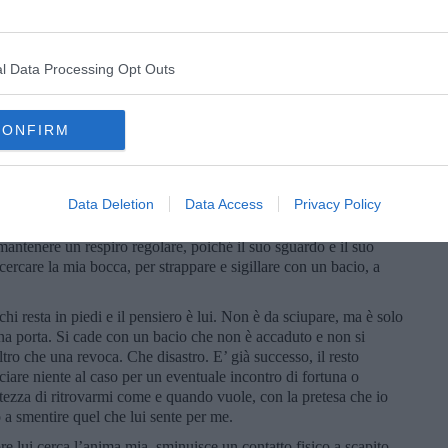
i vede sorride e mi dice: “Finalmente!”. Mi invita subito a
he soddisfazione!. Finalmente!. Poi si avvicina un uomo quasi di
..” con un sorriso estasiato. Non sicura si rivolgesse a me, per
l Data Processing Opt Outs
successo, rimango seduta e rimando: “Sei sicuro di dire a me?”.
simo.
alle porte di un sole che confina con le mani intrecciate
CONFIRM
pi, che si posson cercare, gli occhi sprofondano nei meandri
del mormorio del cuore, nel momento. Si dice in giro che nulla
ola alla nuova e lui è nuovo di zecca. La musica dolce, più volte
Data Deletion
Data Access
Privacy Policy
, quando oltre a far muovere gambe e braccia, si agitano
seguire l’istante. E’ accaduto ancor prima di essere un fatto.
antenere un respiro regolare, poiché il suo sguardo e il suo
 cercare la mia bocca, per strappare e sigillare con un bacio, a
hi resta in piedi e il pensiero è lui. Non è da sciupare, ma è solo
 una porta. Si cade con un bacio che non è accaduto e non si
tro che una revoca. Che disastro. E’ già successo, il resto
ciare niente al caso per un eventuale incontro di fortuna o
tezza di ritrovarmi come e quando vuole, con la pretesa che io
co a smentire quel che lui sente per me.
 lui cerca l’anima mia, sminuisce un contatto fisico a scapito