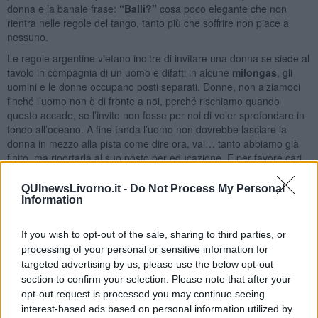
donna e la banale frase:
“Balli?”
cosa poco elegante che non
rientra nelle regole del tango, tanto più che soffrire non piace a
nessuno.
Le regole argentine vietano inoltre di invitare una donna se siede al
tavolo in compagnia di un uomo e difatti in alcune
milongas
, gli
uomini e le donne occupano posti separati. Donne, non alziamoci
finché l’uomo non è di fronte a noi, perché rischiamo quando
questo accade, se l’invito non fosse per noi di voler sprofondare in
fondo all’oceano. A fine tanda l’uomo non dovrebbe lasciare la
donna in mezzo alla pista come dire ora, vai… tanto abbiamo già
finito, ma riportarla al suo posto per educazione. E per favore cari
uomini, giacché per noi donne è difficile farsi invitare vista la
concorrenza spietata… tra le tanghere,
non state davanti alle
QUInewsLivorno.it -
Do Not Process My Personal
donne durante le cortine
…. Aria.. Aria….
Information
Maria Caruso
If you wish to opt-out of the sale, sharing to third parties, or
processing of your personal or sensitive information for
targeted advertising by us, please use the below opt-out
section to confirm your selection. Please note that after your
opt-out request is processed you may continue seeing
interest-based ads based on personal information utilized by
Se vuoi leggere le notizie principali della Toscana iscriviti alla