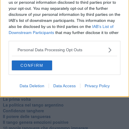
us or personal information disclosed to third parties prior to
Newsletter QUInews - ToscanaMedia.
Arriva gratis tutti i giorni
your opt-out. You may separately opt-out of the further
alle 20:00 direttamente nella tua casella di posta.
disclosure of your personal information by third parties on the
Basta cliccare
QUI
IAB’s list of downstream participants. This information may
Ti potrebbe interessare anche:
also be disclosed by us to third parties on the
IAB’s List of
Downstream Participants
that may further disclose it to other
third parties.
Articoli dal Blog “Parole milonguere” di Maria Caruso
Diario di una tanghera
Personal Data Processing Opt Outs
Il tanguero che entra in pista
Sedotti e abbandonati nel tango argentino
Personalità tanguera
CONFIRM
Il kamasutango
Dove andiamo stasera?
10 cose da non dire a fine tanda
Data Deletion
Data Access
Privacy Policy
Il tanghero odioso
Mirare con la PNL
La prima volta
La politica nel tango argentino
Confidenze tanghere
Il potere delle tangueras
Il tango genera emozioni positive
10 regole tanguere che dovremmo imparare