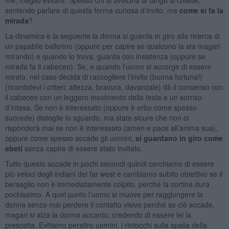
sentendo parlare di questa forma curiosa d’invito, ma
come si fa la
mirada
?
La dinamica è la seguente la donna si guarda in giro alla ricerca di
un papabile ballerino (oppure per capire se qualcuno la sta magari
mirando) e quando lo trova, guarda con insistenza (oppure se
mirada fa il cabeceo). Se, e quando l’uomo si accorge di essere
mirato, nel caso decida di raccogliere l’invito (buona fortuna!)
(ricordatevi i criteri: altezza, bravura, davanzale) dà il consenso con
il cabeceo con un leggero movimento della testa e un sorriso
d’intesa. Se non è interessato (oppure è orbo come spesso
succede) distoglie lo sguardo, ma state sicure che non ci
risponderà mai se non è interessato (amen e pace all’anima sua),
oppure come spesso accade gli uomini,
si guardano in giro come
ebeti
senza capire di essere stato invitato.
Tutto questo accade in pochi secondi quindi cerchiamo di essere
più veloci degli indiani del far west e cambiamo subito obiettivo se il
bersaglio non è immediatamente colpito, perché la cortina dura
pochissimo. A quel punto l’uomo si muove per raggiungere la
donna senza mai perdere il contatto visivo perché se ciò accade,
magari si alza la donna accanto, credendo di essere lei la
prescelta. Evitiamo peraltro uomini, i rintocchi sulla spalla della