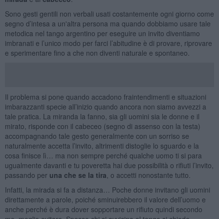
Sono gesti gentili non verbali usati costantemente ogni giorno come
segno d’intesa a un'altra persona ma quando dobbiamo usare tale
metodica nel tango argentino per eseguire un invito diventiamo
imbranati e l’unico modo per farci l’abitudine è di provare, riprovare
e sperimentare fino a che non diventi naturale e spontaneo.
Il problema si pone quando accadono fraintendimenti e situazioni
imbarazzanti specie all’inizio quando ancora non siamo avvezzi a
tale pratica. La miranda la fanno, sia gli uomini sia le donne e il
mirato, risponde con il cabeceo (segno di assenso con la testa)
accompagnando tale gesto generalmente con un sorriso se
naturalmente accetta l’invito, altrimenti distoglie lo sguardo e la
cosa finisce lì… ma non sempre perché qualche uomo ti si para
ugualmente davanti e tu poveretta hai due possibilità o rifiuti l’invito,
passando per
una che se la tira
, o accetti nonostante tutto.
Infatti, la mirada si fa a distanza… Poche donne invitano gli uomini
direttamente a parole, poiché sminuirebbero il valore dell’uomo e
anche perché è dura dover sopportare un rifiuto quindi secondo
me, meglio evitare. Spesso chi si avvicina al tango si chiede,