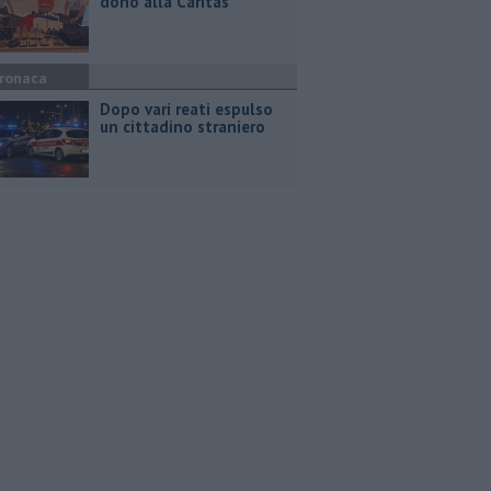
dono alla Caritas
ronaca
Dopo vari reati espulso
un cittadino straniero