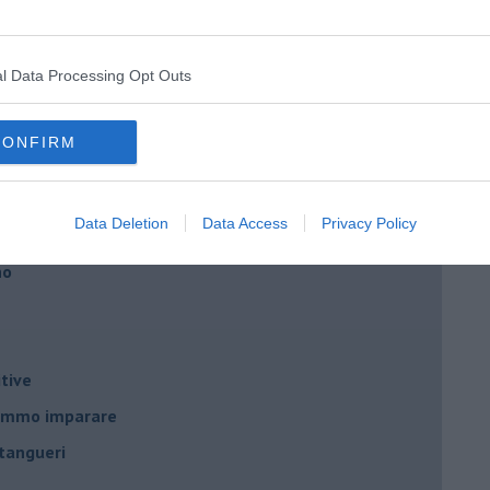
l Data Processing Opt Outs
nda
CONFIRM
Data Deletion
Data Access
Privacy Policy
no
tive
remmo imparare
tangueri