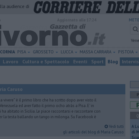
alla audience di
o
Aggiornato alle 17:24
METE
Vene
ICORNIA
PISA
GROSSETO
LUCCA
MASSA CARRARA
PISTOIA
Lavoro
Cultura e Spettacolo
Eventi
Sport
Blog
Intervi
ria Caruso
vivere” è il primo libro che ha scritto dopo aver visto il
Venezuela ed aver fatto il primo ocho atràs a Pisa. E' in
i ha abitato in Sicilia. Le piace raccontarsi e raccontare con
Q
er la testa ballando un tango in milonga. Su Facebook è
Vedi tutti
A L
gli articoli del blog di Maria Caruso
di 
Scar