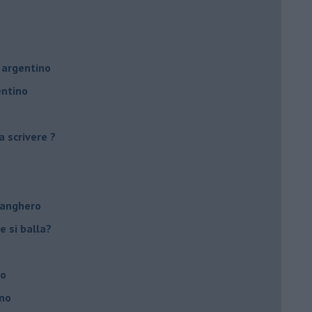
 argentino
entino
a scrivere ?
tanghero
e si balla?
no
ino