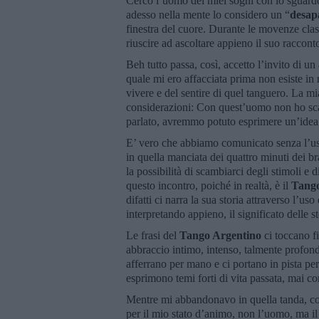
Cerco l’uomo dei miei sogni con lo sguardo m
adesso nella mente lo considero un “
desap
finestra del cuore. Durante le movenze clas
riuscire ad ascoltare appieno il suo racc
Beh tutto passa, così, accetto l’invito di un
quale mi ero affacciata prima non esiste in 
vivere e del sentire di quel tanguero. La mi
considerazioni: Con quest’uomo non ho sc
parlato, avremmo potuto esprimere un’idea,
E’ vero che abbiamo comunicato senza l’uso d
in quella manciata dei quattro minuti dei 
la possibilità di scambiarci degli stimoli e 
questo incontro, poiché in realtà, è il
Tang
difatti ci narra la sua storia attraverso l’us
interpretando appieno, il significato delle s
Le frasi del
Tango Argentino
ci toccano fi
abbraccio intimo, intenso, talmente profondo
afferrano per mano e ci portano in pista pe
esprimono temi forti di vita passata, mai 
Mentre mi abbandonavo in quella tanda, con 
per il mio stato d’animo, non l’uomo, ma il 