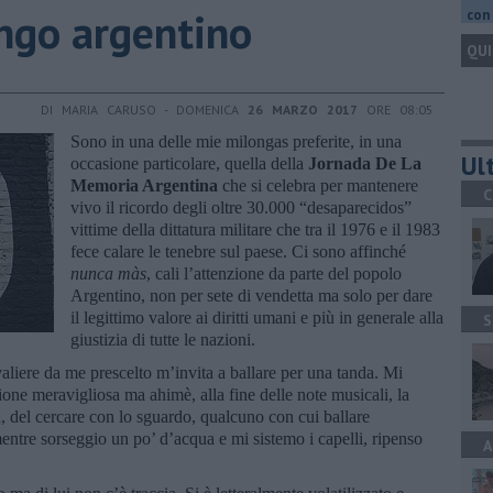
ango argentino
con 
QUI
DI MARIA CARUSO - DOMENICA
26 MARZO 2017
ORE 08:05
Sono in una delle mie milongas preferite, in una
Ult
occasione particolare, quella della
Jornada De La
Memoria Argentina
che si celebra per mantenere
C
vivo il ricordo degli oltre 30.000 “desaparecidos”
vittime della dittatura militare che tra il 1976 e il 1983
fece calare le tenebre sul paese. Ci sono affinché
nunca màs
, cali l’attenzione da parte del popolo
Argentino, non per sete di vendetta ma solo per dare
il legittimo valore ai diritti umani e più in generale alla
S
giustizia di tutte le nazioni.
valiere da me prescelto m’invita a ballare per una tanda. Mi
ione meravigliosa ma ahimè, alla fine delle note musicali, la
à, del cercare con lo sguardo, qualcuno con cui ballare
ntre sorseggio un po’ d’acqua e mi sistemo i capelli, ripenso
A