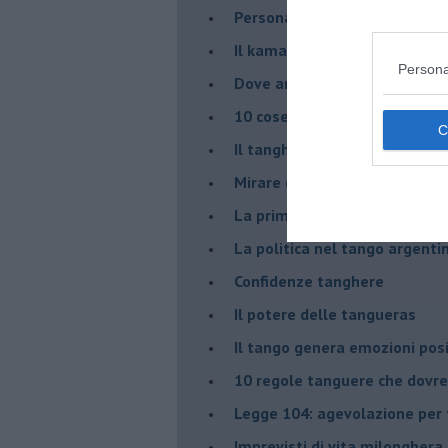
Personalità tanguera
Il kamasutango
Persona
Dove andiamo stasera?
10 cose da non dire a fine ta
Il tanghero odioso
Mirare con la PNL
La prima volta
La politica nel tango argenti
Confidenze tanghere
Il potere delle tangueras
Il tango genera emozioni posi
10 regole tanguere che dov
Legge 104: agevolazione per 
Imprevisti di vita milonghera