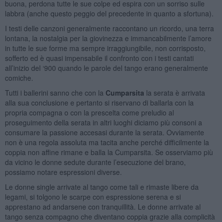
buona, perdona tutte le sue colpe ed espira con un sorriso sulle
labbra (anche questo peggio del precedente in quanto a sfortuna).
I testi delle canzoni generalmente raccontano un ricordo, una terra
lontana, la nostalgia per la giovinezza e immancabilmente l’amore
in tutte le sue forme ma sempre irraggiungibile, non corrisposto,
sofferto ed è quasi impensabile il confronto con i testi cantati
all’inizio del ‘900 quando le parole del tango erano generalmente
comiche.
Tutti i ballerini sanno che con la
Cumparsita
la serata è arrivata
alla sua conclusione e pertanto si riservano di ballarla con la
propria compagna o con la prescelta come preludio al
proseguimento della serata in altri luoghi diciamo più consoni a
consumare la passione accesasi durante la serata. Ovviamente
non è una regola assoluta ma tacita anche perché difficilmente la
coppia non affine rimane e balla la Cumparsita. Se osserviamo più
da vicino le donne sedute durante l’esecuzione del brano,
possiamo notare espressioni diverse.
Le donne single arrivate al tango come tali e rimaste libere da
legami, si tolgono le scarpe con espressione serena e si
apprestano ad andarsene con tranquillità. Le donne arrivate al
tango senza compagno che diventano coppia grazie alla complicità