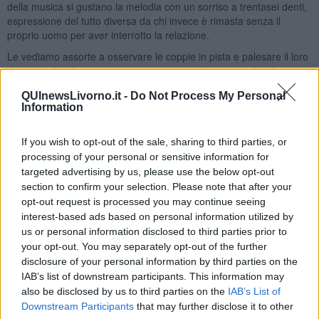
della musica si gustano la melodia con un sorriso a trentasei denti,
espressione del tutto diversa da chi invece è rimasta senza il
proprio uomo per aver interrotto la relazione.
Le vediamo assorte a osservare le coppie in pista e palesare il loro
disatteso desiderio di essere al loro posto. Nel guardarle più
attentamente è possibile qualche volta scorgere una lacrima
QUInewsLivorno.it -
Do Not Process My Personal
scendere dalla guancia che abilmente nascondono abbassando la
Information
testa per togliere i sandali dal tacco alto.
Allora la consapevolezza chiara e netta della mancanza del proprio
If you wish to opt-out of the sale, sharing to third parties, or
amore che non c’è più, cui si vorrebbe tornare e il desiderio
processing of your personal or sensitive information for
struggente di ciò che si vorrebbe raggiungere, fa scaturire una
targeted advertising by us, please use the below opt-out
nostalgia fortissima poiché certe di non riuscirci più.
section to confirm your selection. Please note that after your
Non ballare più la
Cumparsita
con il proprio uomo fa provare un
opt-out request is processed you may continue seeing
sentimento di mancanza per qualcosa che si è conosciuto bene
interest-based ads based on personal information utilized by
durante le serate in milonga e a cui sempre si vorrebbe ritornare,
us or personal information disclosed to third parties prior to
rimanendo nella speranza di poterlo rivivere un giorno. Il momento
your opt-out. You may separately opt-out of the further
della speranza però arriva all’inizio della serata successiva in cui
disclosure of your personal information by third parties on the
andranno in milonga perché sul momento e fin tanto che Morfeo
IAB’s list of downstream participants. This information may
non le strappi alla cruda realtà, l’espressione scontenta s’imprime
also be disclosed by us to third parties on the
IAB’s List of
sulla tanghera rimanendo incollata al volto.
Downstream Participants
that may further disclose it to other