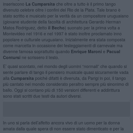
inseriscono
La Cumparsita
che oltre a tutto è il primo tango
divenuto celebre oltre i confini del Rio de la Plata. Tale brano è
stato scritto e musicato per la verità da un compositore uruguaiano
(giovane studente della facoltà di architettura Gerardo Herman
Matos Rodriguez, detto
il Becho
) suonato per la prima volta a
Montevideo nel 1916 e nel 1997 è stato inoltre proclamato inno
popolare e culturale uruguaiano. Inizialmente era stata composta
come marcetta in occasione dei festeggiamenti di carnevale ma
divenne famosa soprattutto quando
Enrique Maroni
e
Pacual
Contursi
ne scrissero il testo.
E’ quasi scontato, nel mondo degli uomini “normali” che quando si
sente parlare di tango il pensiero musicale quasi sicuramente vada
alla
Cumparsita
poiché difatti è divenuta, da Parigi in poi, il tango
più cantato nel mondo considerato peraltro sempre più sinonimo di
ballo. Oggi si contano più di 150 versioni differenti e addirittura
sono stati scritti due testi da autori diversi.
In uno si parla dell’affetto ancora vivo di un uomo per la donna
amata dalla quale spera di non essere stato dimenticato e per la