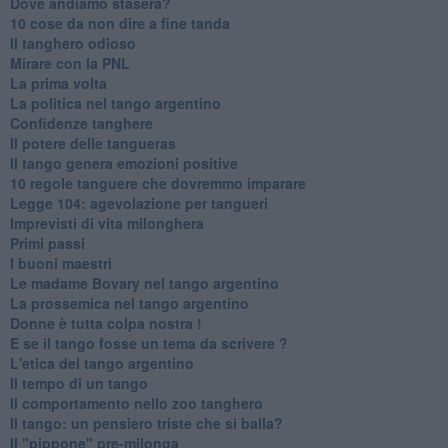
Dove andiamo stasera?
10 cose da non dire a fine tanda
Il tanghero odioso
Mirare con la PNL
La prima volta
La politica nel tango argentino
Confidenze tanghere
Il potere delle tangueras
Il tango genera emozioni positive
10 regole tanguere che dovremmo imparare
Legge 104: agevolazione per tangueri
Imprevisti di vita milonghera
Primi passi
I buoni maestri
Le madame Bovary nel tango argentino
La prossemica nel tango argentino
Donne è tutta colpa nostra !
E se il tango fosse un tema da scrivere ?
L'etica del tango argentino
Il tempo di un tango
Il comportamento nello zoo tanghero
Il tango: un pensiero triste che si balla?
Il "pippone" pre-milonga