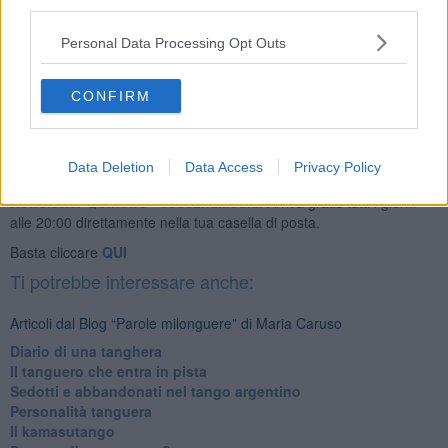
Come fosse una maschera di cera, che le lacrime una volta a casa,
third parties.
scioglierà del tutto.
Personal Data Processing Opt Outs
Maria Caruso
CONFIRM
Data Deletion
Data Access
Privacy Policy
Se vuoi leggere le notizie principali della Toscana iscriviti alla
Newsletter QUInews - ToscanaMedia.
Arriva gratis tutti i giorni
alle 20:00 direttamente nella tua casella di posta.
Basta cliccare
QUI
Ti potrebbe interessare anche:
Articoli dal Blog “Parole milonguere” di Maria Caruso
Diario di una tanghera
Il tanguero che entra in pista
Sedotti e abbandonati nel tango argentino
Personalità tanguera
Il kamasutango