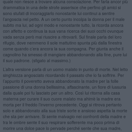
quale non riesce a trovare alcuna consolazione. Per farla ancor più
drammatica in una delle strofe asserisce che perfino gli amici si
sono stufati di incoraggiarlo nonostante lui continui a sentire
l’angoscia nel petto. A un certo punto incolpa la donna per il male
subito ma lui, ad ogni modo e nonostante tutto, la ricorda ancora
con affetto e continua la sua vana ricerca dei suoi occhi ovunque
vada senza però mai riuscire a ritrovarli. Sul finale parla del loro
rifugio, dove nemmeno il sole mattutino spunta più dalla finestra
come quando c’era ancora la sua compagna. Per giunta anche il
cagnolino ha smesso di mangiare abbandonando alla fine, pure lui
il suo padrone. (sfigato al massimo.)
L’altra versione parla di un uomo malato in punto di morte. Nel letto
singhiozza angosciato ricordando il passato che lo fa soffrire. Per
l’appunto il poveretto aveva abbandonato la madre per la folle
passione di una donna bellissima, affascinante, un fiore di lussuria
dalla quale poi fu lasciato per un altro. Così lui ritorna alla casa
materna per curare il suo cuore malato ma ahimè la madre era
morta per il freddo l’inverno precedente. Oggi si ritrova pertanto
solo e abbandonato alla sua triste sorte e ansioso aspetta la morte
che sta per arrivare. Si sente malvagio nei confronti della madre e
tra le ombre sente il suo respirare sofferente ma poco prima di
morire una dolce pace lo pervade perché sente che sua madre,