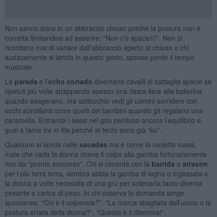
Non sanno stare in un abbraccio chiuso poiché la postura non è
corretta limitandosi ad asserire: “Non c’è spazio!!!”. Non si
ricordano mai di variare dall’abbraccio aperto al chiuso e chi
audacemente si lancia in questo gesto, spesso perde il tempo
musicale.
La
parada
e l’
ocho cortado
diventano cavalli di battaglia specie se
ripetuti più volte strappando spesso una risata ilare alla ballerina
quando esagerano, ma sottocchio vedi gli uomini sorridere con
occhi scintillanti come quelli dei bambini quando gli regalano una
caramella. Entrambi i sessi nel giro perdono ancora l’equilibrio e
guai a farne tre in fila perché al terzo sono già “ko”.
Qualcuno si lancia nelle
sacadas
ma è come la ruolette russa,
male che vada la donna riceve il colpo alla gamba fortunatamente
non da “pronto soccorso”. Chi si cimenta con la
barrida
o
arrastre
per i più terra terra, sembra abbia la gamba di legno o ingessata e
la donna a volte necessita di una gru per sollevarla tanto diventa
pesante e carica di peso. In chi osserva la domanda sorge
spontanea: “Chi è il colpevole?”. “La marca sbagliata dell’uomo o la
postura errata della donna?”. “Questo è il dilemma!”.