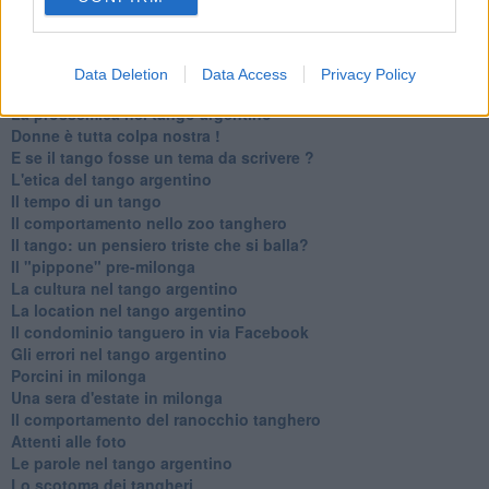
Legge 104: agevolazione per tangueri
Imprevisti di vita milonghera
Primi passi
I buoni maestri
Data Deletion
Data Access
Privacy Policy
Le madame Bovary nel tango argentino
La prossemica nel tango argentino
Donne è tutta colpa nostra !
E se il tango fosse un tema da scrivere ?
L'etica del tango argentino
Il tempo di un tango
Il comportamento nello zoo tanghero
Il tango: un pensiero triste che si balla?
Il "pippone" pre-milonga
La cultura nel tango argentino
La location nel tango argentino
Il condominio tanguero in via Facebook
Gli errori nel tango argentino
Porcini in milonga
Una sera d'estate in milonga
Il comportamento del ranocchio tanghero
Attenti alle foto
Le parole nel tango argentino
Lo scotoma dei tangheri