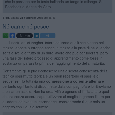
che le passano per la testa ballando un tango in milonga. Su
Facebook è Marina de Caro
,
Sabato
ore 16:43
Blog
21 Febbraio 2015
​Né carne né pesce
. —
I nostri amici tangheri intermedi sono quelli che stanno nel
mezzo, ancora purtroppo anche in mezzo alla pista di ballo, anche
se tale livello è frutto di un duro lavoro che può considerarsi però
una fase dell’intero processo di apprendimento come fosse in
sostanza un parassita prima del raggiungimento della maturità.
Certamente gli si può riconoscere una discreta conoscenza della
tecnica soprattutto teorica e un buon repertorio di passi e di
sequenze. Ha tuttavia una
connessione a corrente alterna
e
pertanto ogni tanto si disconnette dalla compagno/a e lo ritroviamo
a ballar un assolo. Non ha creatività e ognuno si limita a fare quel
che sa senza ancora saper utilizzare al meglio la gamba libera per
gli adorni ed eventuali “sciccherie” considerando il lapis solo un
oggetto con il quale scrivere.