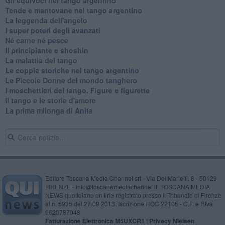
Tende e mantovane nel tango argentino
La leggenda dell'angelo
I super poteri degli avanzati
​Né carne né pesce
Il principiante e shoshin
La malattia del tango
Le coppie storiche nel tango argentino
​Le Piccole Donne del mondo tanghero
I moschettieri del tango. Figure e figurette
Il tango e le storie d'amore
​La prima milonga di Anita
Editore Toscana Media Channel srl - Via Dei Martelli, 8 - 50129
FIRENZE - info@toscanamediachannel.it. TOSCANA MEDIA
NEWS quotidiano on line registrato presso il Tribunale di Firenze
al n. 5935 del 27.09.2013. Iscrizione ROC 22105 - C.F. e P.Iva
0620787048
Fatturazione Elettronica M5UXCR1 |
Privacy Nielsen