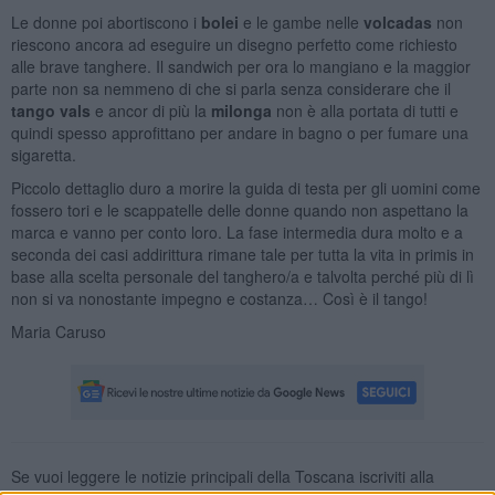
Le donne poi abortiscono i
bolei
e le gambe nelle
volcadas
non
riescono ancora ad eseguire un disegno perfetto come richiesto
alle brave tanghere. Il sandwich per ora lo mangiano e la maggior
parte non sa nemmeno di che si parla senza considerare che il
tango vals
e ancor di più la
milonga
non è alla portata di tutti e
quindi spesso approfittano per andare in bagno o per fumare una
sigaretta.
Piccolo dettaglio duro a morire la guida di testa per gli uomini come
fossero tori e le scappatelle delle donne quando non aspettano la
marca e vanno per conto loro. La fase intermedia dura molto e a
seconda dei casi addirittura rimane tale per tutta la vita in primis in
base alla scelta personale del tanghero/a e talvolta perché più di lì
non si va nonostante impegno e costanza… Così è il tango!
Maria Caruso
Se vuoi leggere le notizie principali della Toscana iscriviti alla