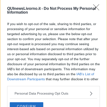
Newsletter QUInews - ToscanaMedia.
Arriva gratis tutti i giorni
alle 20:00 direttamente nella tua casella di posta.
QUInewsLivorno.it -
Do Not Process My Personal
Information
Basta cliccare
QUI
Ti potrebbe interessare anche:
If you wish to opt-out of the sale, sharing to third parties, or
processing of your personal or sensitive information for
Articoli dal Blog “Parole milonguere” di Maria Caruso
targeted advertising by us, please use the below opt-out
Diario di una tanghera
section to confirm your selection. Please note that after your
Il tanguero che entra in pista
opt-out request is processed you may continue seeing
Sedotti e abbandonati nel tango argentino
interest-based ads based on personal information utilized by
Personalità tanguera
us or personal information disclosed to third parties prior to
Il kamasutango
your opt-out. You may separately opt-out of the further
Dove andiamo stasera?
disclosure of your personal information by third parties on the
10 cose da non dire a fine tanda
IAB’s list of downstream participants. This information may
Il tanghero odioso
also be disclosed by us to third parties on the
IAB’s List of
Mirare con la PNL
La prima volta
Downstream Participants
that may further disclose it to other
La politica nel tango argentino
third parties.
Confidenze tanghere
Il potere delle tangueras
Personal Data Processing Opt Outs
Il tango genera emozioni positive
10 regole tanguere che dovremmo imparare
CONFIRM