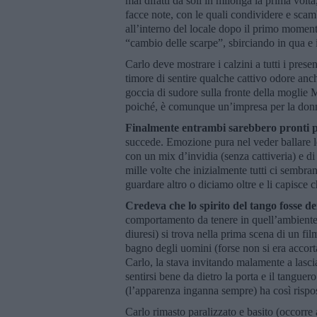
mai difatti da soli in milonga la prima volt
facce note, con le quali condividere e scambi
all’interno del locale dopo il primo momento
“cambio delle scarpe”, sbirciando in qua e 
Carlo deve mostrare i calzini a tutti i prese
timore di sentire qualche cattivo odore anc
goccia di sudore sulla fronte della moglie 
poiché, è comunque un’impresa per la donn
Finalmente entrambi sarebbero pronti p
succede. Emozione pura nel veder ballare le
con un mix d’invidia (senza cattiveria) e d
mille volte che inizialmente tutti ci sembra
guardare altro o diciamo oltre e li capisce
Credeva che lo spirito del tango fosse d
comportamento da tenere in quell’ambiente 
diuresi) si trova nella prima scena di un f
bagno degli uomini (forse non si era accor
Carlo, la stava invitando malamente a lasc
sentirsi bene da dietro la porta e il tangue
(l’apparenza inganna sempre) ha così rispos
Carlo rimasto paralizzato e basito (occorre 