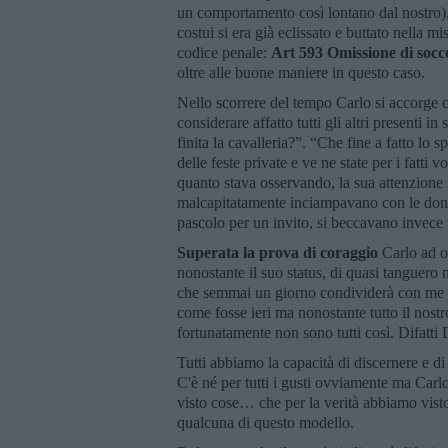
un comportamento così lontano dal nostro), 
costui si era già eclissato e buttato nella m
codice penale:
Art 593 Omissione di socc
oltre alle buone maniere in questo caso.
Nello scorrere del tempo Carlo si accorge che
considerare affatto tutti gli altri presenti
finita la cavalleria?”. “Che fine a fatto lo 
delle feste private e ve ne state per i fatti 
quanto stava osservando, la sua attenzione 
malcapitatamente inciampavano con le donn
pascolo per un invito, si beccavano invece 
Superata la prova di coraggio
Carlo ad og
nonostante il suo status, di quasi tanguero 
che semmai un giorno condividerà con me pe
come fosse ieri ma nonostante tutto il nos
fortunatamente non sono tutti così. Difatti D
Tutti abbiamo la capacità di discernere e di
C'è né per tutti i gusti ovviamente ma Carl
visto cose… che per la verità abbiamo visto 
qualcuna di questo modello.