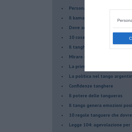
Personalità tanguera
Il kamasutango
Persona
Dove andiamo stasera?
10 cose da non dire a fine ta
Il tanghero odioso
Mirare con la PNL
La prima volta
La politica nel tango argenti
Confidenze tanghere
Il potere delle tangueras
Il tango genera emozioni posi
10 regole tanguere che dov
Legge 104: agevolazione per 