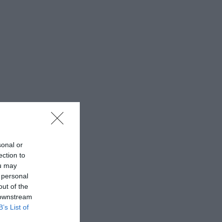
sonal or
ection to
ou may
 personal
out of the
 downstream
B’s List of