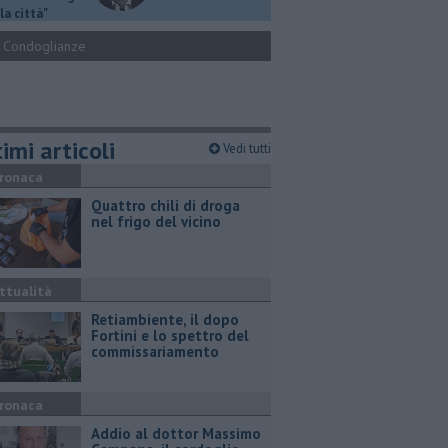
la città"
Condoglianze
imi articoli
Vedi tutti
ronaca
Quattro chili di droga
nel frigo del vicino
ttualità
Retiambiente, il dopo
Fortini e lo spettro del
commissariamento
ronaca
Addio al dottor Massimo