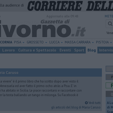
alla audience di
o
Aggiornato alle 09:48
METE
Vene
ICORNIA
PISA
GROSSETO
LUCCA
MASSA CARRARA
PISTOIA
Lavoro
Cultura e Spettacolo
Eventi
Sport
Blog
Intervi
ria Caruso
vivere” è il primo libro che ha scritto dopo aver visto il
Venezuela ed aver fatto il primo ocho atràs a Pisa. E' in
i ha abitato in Sicilia. Le piace raccontarsi e raccontare con
Q
er la testa ballando un tango in milonga. Su Facebook è
Vedi tutti
A L
gli articoli del blog di Maria Caruso
di 
Scar