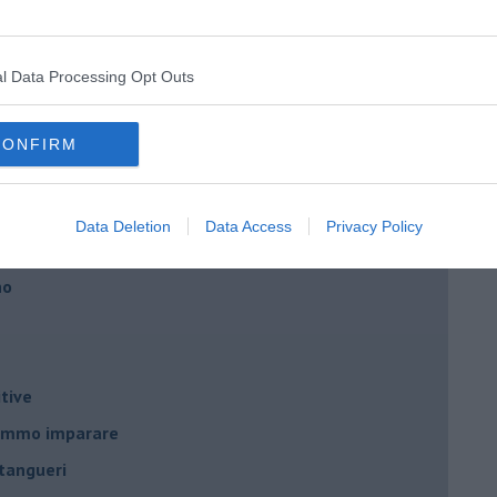
l Data Processing Opt Outs
nda
CONFIRM
Data Deletion
Data Access
Privacy Policy
no
tive
remmo imparare
tangueri