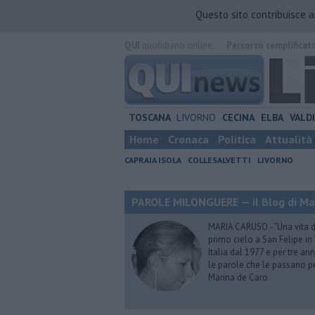
Questo sito contribuisce 
QUI
quotidiano online.
Percorso semplificat
TOSCANA
LIVORNO
CECINA
ELBA
VALD
Home
Cronaca
Politica
Attualità
CAPRAIA ISOLA
COLLESALVETTI
LIVORNO
PAROLE MILONGUERE — il Blog di Ma
MARIA CARUSO - “Una vita da 
primo cielo a San Felipe in 
Italia dal 1977 e per tre ann
le parole che le passano p
Marina de Caro