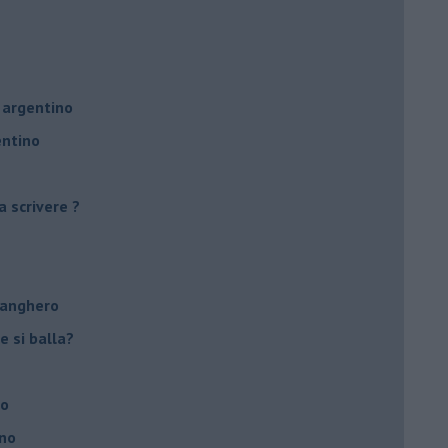
 argentino
entino
a scrivere ?
tanghero
e si balla?
no
ino