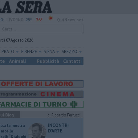
25°
36°
O:
LIVORNO
QuiNews.net
rdì
07 Agosto 2026
PRATO
FIRENZE
SIENA
AREZZO
ste
Animali
Pubblicità
Contatti
ui Blog
di Riccardo Ferrucci
INCONTRI
ucca la mostra
D'ARTE
Marcello
selli “Dialoghi