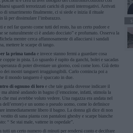
a, poiché si è certi di aver bisogno del confronto/conforto con
arsi sguardi terrorizzati carichi di punti interrogativi. Arrivati
 di smarrimento finalmente, ci si siede e inizia il rituale
in là per dissimulare l’imbarazzo.
S
nti e nel far questo come tutti del resto, ha un certo pudore e
he se naturalmente ci è andato docciato” e profumato. Osserva la
Michela mentre cerca affannosamente di allacciarsi i sandali
a, mettere le scarpe di tango.
er la prima tanda
e invece stanno fermi a guardare cosa
 coppie in pista. Lo sguardo è rapito da ganchi, bolei e sacadas
i speranza di poter diventare un giorno, così come loro. Già detto
no dei mostri tangueri irraggiungibili. Carlo comincia poi a
 che il mondo tanguero è spaccato in due.
entro di ognuno di loro
e che tale guida dovesse indicare il
ma ahimè andando in bagno (l’emozione, infatti, stimola la
ilm che mai avrebbe voluto vedere. Una ragazza era andata nel
ta dell’errore) e un uomo o pseudo uomo, come lo definisce
iare immediatamente libero il bagno. La donna gli dice di non
ro vestito di sana pianta con pantaloni ghesby e scarpe bianche
to: “ Se stai male, vattene in ospedale”.
a tutti un certo numero di minuti per rendersi conto e decifrare