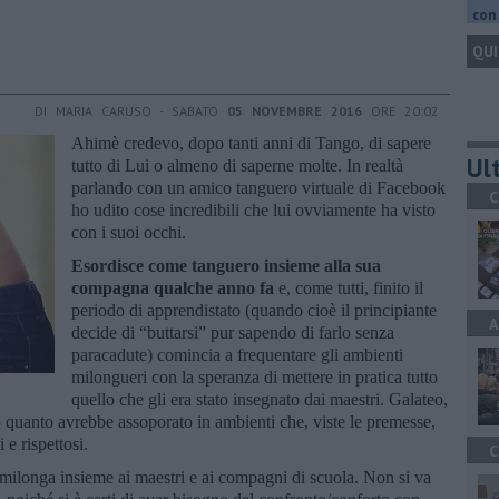
con 
QUI
DI MARIA CARUSO - SABATO
05 NOVEMBRE 2016
ORE 20:02
Ahimè credevo, dopo tanti anni di Tango, di sapere
Ult
tutto di Lui o almeno di saperne molte. In realtà
parlando con un amico tanguero virtuale di Facebook
C
ho udito cose incredibili che lui ovviamente ha visto
con i suoi occhi.
Esordisce come tanguero insieme alla sua
compagna qualche anno fa
e, come tutti, finito il
periodo di apprendistato (quando cioè il principiante
A
decide di “buttarsi” pur sapendo di farlo senza
paracadute) comincia a frequentare gli ambienti
milongueri con la speranza di mettere in pratica tutto
quello che gli era stato insegnato dai maestri. Galateo,
o quanto avrebbe assoporato in ambienti che, viste le premesse,
 e rispettosi.
C
milonga insieme ai maestri e ai compagni di scuola. Non si va