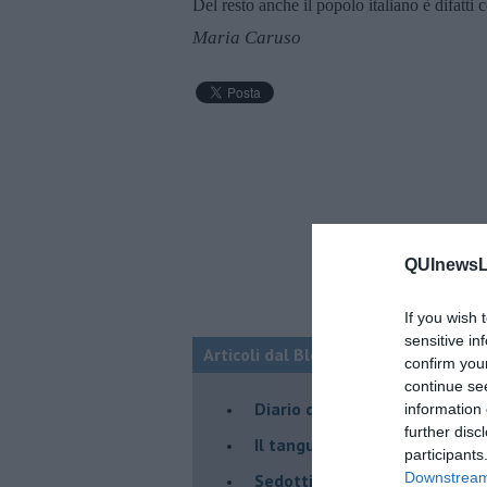
Del resto anche il popolo italiano è difatti
Maria Caruso
QUInewsLi
If you wish 
sensitive in
Articoli dal Blog “Parole milonguere
confirm you
continue se
Diario di una tanghera
information 
further disc
Il tanguero che entra in pista
participants
Downstream 
Sedotti e abbandonati nel ta