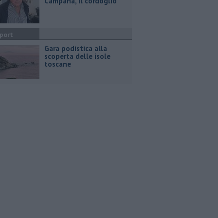
Campana, il cordoglio
port
Gara podistica alla
scoperta delle isole
toscane