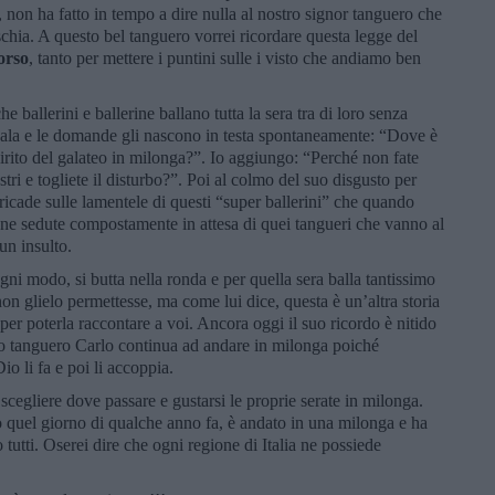
non ha fatto in tempo a dire nulla al nostro signor tanguero che
ischia. A questo bel tanguero vorrei ricordare questa legge del
orso
, tanto per mettere i puntini sulle i visto che andiamo ben
 ballerini e ballerine ballano tutta la sera tra di loro senza
 in sala e le domande gli nascono in testa spontaneamente: “Dove è
spirito del galateo in milonga?”. Io aggiungo: “Perché non fate
vostri e togliete il disturbo?”. Poi al colmo del suo disgusto per
ricade sulle lamentele di questi “super ballerini” che quando
e sedute compostamente in attesa di quei tangueri che vanno al
un insulto.
ni modo, si butta nella ronda e per quella sera balla tantissimo
non glielo permettesse, ma come lui dice, questa è un’altra storia
r poterla raccontare a voi. Ancora oggi il suo ricordo è nitido
tro tanguero Carlo continua ad andare in milonga poiché
io li fa e poi li accoppia.
 scegliere dove passare e gustarsi le proprie serate in milonga.
o quel giorno di qualche anno fa, è andato in una milonga e ha
tutti. Oserei dire che ogni regione di Italia ne possiede