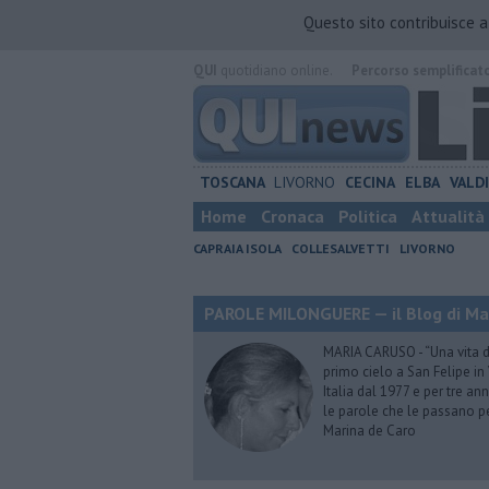
Questo sito contribuisce 
QUI
quotidiano online.
Percorso semplificat
TOSCANA
LIVORNO
CECINA
ELBA
VALD
Home
Cronaca
Politica
Attualità
CAPRAIA ISOLA
COLLESALVETTI
LIVORNO
PAROLE MILONGUERE — il Blog di Ma
MARIA CARUSO - “Una vita da 
primo cielo a San Felipe in 
Italia dal 1977 e per tre ann
le parole che le passano p
Marina de Caro