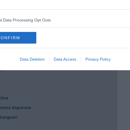
l Data Processing Opt Outs
nda
CONFIRM
Data Deletion
Data Access
Privacy Policy
no
tive
remmo imparare
tangueri