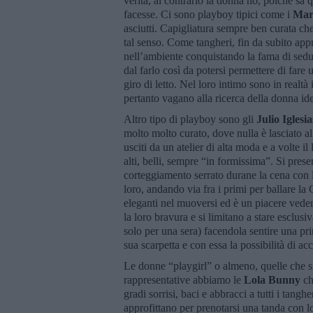
verità, al contrario la donna no, poiché sa 
facesse. Ci sono playboy tipici come i
Mar
asciutti. Capigliatura sempre ben curata ch
tal senso. Come tangheri, fin da subito ap
nell’ambiente conquistando la fama di sedu
dal farlo così da potersi permettere di fare 
giro di letto. Nel loro intimo sono in real
pertanto vagano alla ricerca della donna id
Altro tipo di playboy sono gli
Julio Iglesia
molto molto curato, dove nulla è lasciato a
usciti da un atelier di alta moda e a volte i
alti, belli, sempre “in formissima”. Si prese
corteggiamento serrato durane la cena con 
loro, andando via fra i primi per ballare l
eleganti nel muoversi ed è un piacere veder
la loro bravura e si limitano a stare escl
solo per una sera) facendola sentire una p
sua scarpetta e con essa la possibilità di ac
Le donne “playgirl” o almeno, quelle che si 
rappresentative abbiamo le
Lola Bunny
ch
gradi sorrisi, baci e abbracci a tutti i tang
approfittano per prenotarsi una tanda con lo