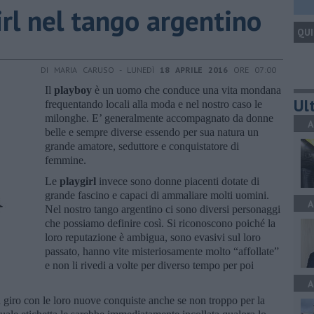
irl nel tango argentino
QUI
DI MARIA CARUSO - LUNEDÌ
18 APRILE 2016
ORE 07:00
Il
playboy
è un uomo che conduce una vita mondana
Ult
frequentando locali alla moda e nel nostro caso le
milonghe. E’ generalmente accompagnato da donne
A
belle e sempre diverse essendo per sua natura un
grande amatore, seduttore e conquistatore di
femmine.
Le
playgirl
invece sono donne piacenti dotate di
grande fascino e capaci di ammaliare molti uomini.
A
Nel nostro tango argentino ci sono diversi personaggi
che possiamo definire così. Si riconoscono poiché la
loro reputazione è ambigua, sono evasivi sul loro
passato, hanno vite misteriosamente molto “affollate”
e non li rivedi a volte per diverso tempo per poi
A
 giro con le loro nuove conquiste anche se non troppo per la