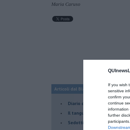
Maria Caruso
QUInewsLi
If you wish 
Articoli dal Blog “Parole milonguere
sensitive in
confirm you
Diario di una tanghera
continue se
information 
Il tanguero che entra in pista
further disc
participants
Sedotti e abbandonati nel ta
Downstream 