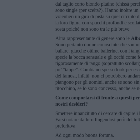
dal taglio corto biondo platino (chissà per
sono single (per scelta?). Hanno inoltre un 
volentieri un giro di pista su quel circuito 
la loro figura con spacchi profondi e scoll
sosta poiché non sono tra le più brave.
Altra rappresentante di genere sono le
Alba
Sono pertanto donne conosciute che sanno b
ballare, giacché ottime ballerine, con i tan
specie la bocca sensuale e gli occhi come f
rigorosamente di tango (soprattutto scollati
po’ “tappe”. Cambiano spesso look per esse
dei famosi, infatti, non ci potrebbero anda
piangono per gli uomini, anche se sono sing
ritocchino, se lo sono concesso, anche se 
Come comportarsi di fronte a questi pe
nostri desideri?
Smettere innanzitutto di cercare di capire
Farsi notare da loro fingendosi però del tutt
preferito/a.
Ad ogni modo buona fortuna.