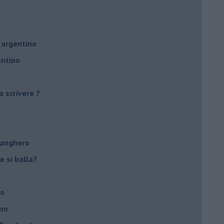
 argentino
entino
a scrivere ?
tanghero
e si balla?
no
ino