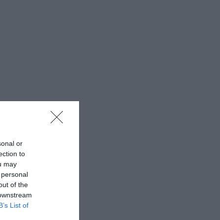
sonal or
ection to
ou may
 personal
out of the
 downstream
B’s List of