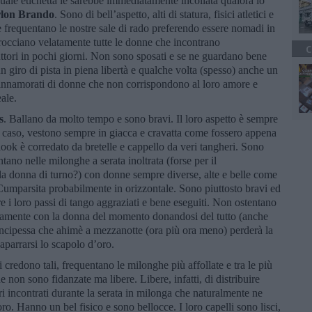
quale etichetta le sarebbe immediatamente incollata qualora lo
lon Brando
. Sono di bell’aspetto, alti di statura, fisici atletici e
e frequentano le nostre sale di rado preferendo essere nomadi in
procciano velatamente tutte le donne che incontrano
C
ttori in pochi giorni. Non sono sposati e se ne guardano bene
un giro di pista in piena libertà e qualche volta (spesso) anche un
tà innamorati di donne che non corrispondono al loro amore e
eale.
s
. Ballano da molto tempo e sono bravi. Il loro aspetto è sempre
l caso, vestono sempre in giacca e cravatta come fossero appena
l look è corredato da bretelle e cappello da veri tangheri. Sono
ntano nelle milonghe a serata inoltrata (forse per il
la donna di turno?) con donne sempre diverse, alte e belle come
a Cumparsita probabilmente in orizzontale. Sono piuttosto bravi ed
e i loro passi di tango aggraziati e bene eseguiti. Non ostentano
usivamente con la donna del momento donandosi del tutto (anche
rincipessa che ahimè a mezzanotte (ora più ora meno) perderà la
caparrarsi lo scapolo d’oro.
credono tali, frequentano le milonghe più affollate e tra le più
e non sono fidanzate ma libere. Libere, infatti, di distribuire
heri incontrati durante la serata in milonga che naturalmente ne
ro. Hanno un bel fisico e sono bellocce. I loro capelli sono lisci,