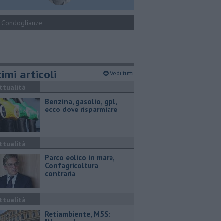
Condoglianze
imi articoli
Vedi tutti
ttualità
​Benzina, gasolio, gpl,
ecco dove risparmiare
ttualità
Parco eolico in mare,
Confagricoltura
contraria
ttualità
Retiambiente, M5S: