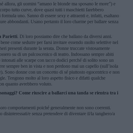
ché allora, gli uomini “amano le bionde ma sposano le more”) e
corpo tutto curve, dove quasi tutti i maschietti farebbero
di formula uno. Sanno di essere sexy e attraenti e, infatti, esaltano
ature abbondanti. Usano pertanto il loro charme per ballare senza
 Parietti
. Di loro possiamo dire che ballano da diversi anni.
ene come sedurre per farsi invitare essendo molto selettive nel
gheri presenti durante la serata. Donne truccate vistosamente
ossero su di un palcoscenico di teatro. Indossano sempre abiti
) intonati alle scarpe con tacco dodici perché di solito sono un
re sempre ben in vista e non perdono mai un capello (sull’isola
re). Sono donne con un concetto di sé piuttosto egocentrico e non
le. Tengono molto al loro aspetto fisico e difatti qualche
non quanto avrebbero voluto.
rsonaggi?
Come riuscire a ballarci una tanda se rientra tra i
 i loro comportamenti poiché generalmente non sono coerenti.
o disinteressati/e senza pretendere di diventare il/la tanghero/a