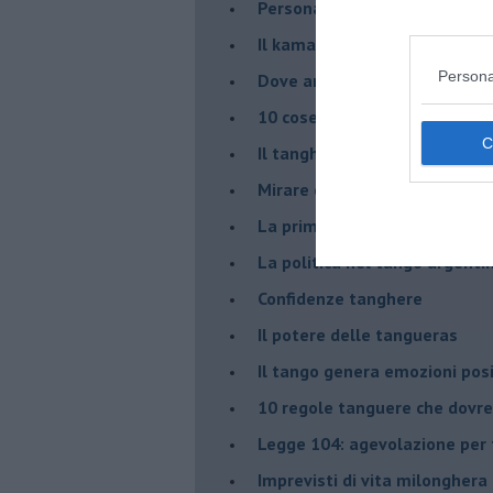
Personalità tanguera
Il kamasutango
Persona
Dove andiamo stasera?
10 cose da non dire a fine ta
Il tanghero odioso
Mirare con la PNL
La prima volta
La politica nel tango argenti
Confidenze tanghere
Il potere delle tangueras
Il tango genera emozioni posi
10 regole tanguere che dov
Legge 104: agevolazione per 
Imprevisti di vita milonghera