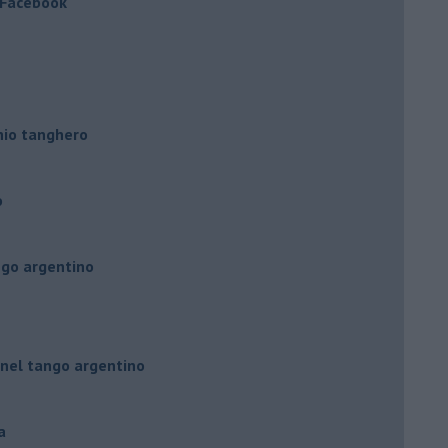
a Facebook
hio tanghero
o
ngo argentino
 nel tango argentino
a