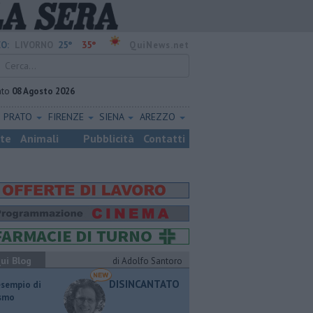
25°
35°
O:
LIVORNO
QuiNews.net
ato
08 Agosto 2026
PRATO
FIRENZE
SIENA
AREZZO
ste
Animali
Pubblicità
Contatti
ui Blog
di Adolfo Santoro
DISINCANTATO
esempio di
ismo