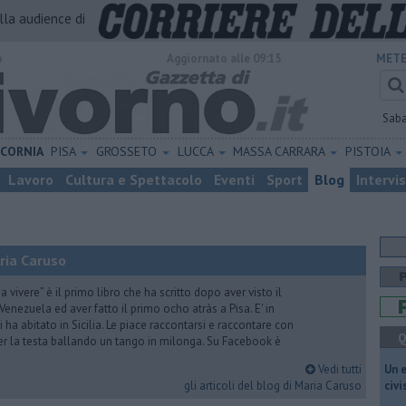
alla audience di
o
Aggiornato alle 09:15
METE
Sab
ICORNIA
PISA
GROSSETO
LUCCA
MASSA CARRARA
PISTOIA
Lavoro
Cultura e Spettacolo
Eventi
Sport
Blog
Intervi
ria Caruso
vivere” è il primo libro che ha scritto dopo aver visto il
Venezuela ed aver fatto il primo ocho atràs a Pisa. E' in
i ha abitato in Sicilia. Le piace raccontarsi e raccontare con
Q
er la testa ballando un tango in milonga. Su Facebook è
Vedi tutti
​Un 
gli articoli del blog di Maria Caruso
civ