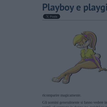
Playboy e playg
ricomparire magicamente.
Gli uomini generalmente si fanno vedere in