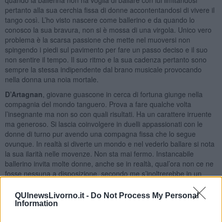
pertanto alla sua cerchia fissa di donne accontentandosi di vivere il
tango così. L’ho visto nascere come ballerino e da quando lo
conosco la sua bravura, non si è mossa di una virgola. Unico vero
problema è la scarsa passione che mette nel muoversi non
spingendo i piedi sul pavimento per fare un passo deciso e il suo
non sentire il tempo. Il suo ritmo e la sua cadenza pertanto sono
sempre la stessa indipendente dal brano musicale provocando
nella donna una noia mortale.
D’Artagnan
, giovane guascone in cerca di fortuna giunge nella
compagnia del mondo tanguero. Prova a fare qualche volta
l’insegnante ma non so con quali risultati. Ha un carattere irruente
ma generoso. Si lascia coinvolgere in duelli appassionati con le
donne di turno pur avendo una compagna fissa che lo segue
ovunque. In realtà si diverte un mondo e nel vederlo ballare si nota
la sua ilarità nelle movenze. Non sta mai fermo. Instancabile
ballerino invita molte donne, anche se in realtà, qual’ora non ce ne
fosse nessuna a disposizione, secondo me s’inoltrerebbe in un
assolo. Il suo ballo è frenetico, veloce, impetuoso e perciò può
dimostrare, ampiamente, di essere bravo. Anche lui, qualche volta
QUInewsLivorno.it -
Do Not Process My Personal
si lascia coinvolgere dal suo ego, cercando negli sguardi dei
Information
presenti approvazioni e ammirazioni. Trasmette allegria però, e