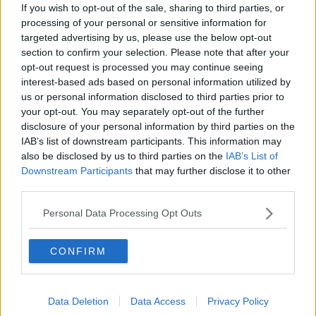
quando è presente nelle sale da ballo milonguere, fa parlare di se.
If you wish to opt-out of the sale, sharing to third parties, or
Ideale sarebbe per lui poter avere una sala tutta a sua disposizione
processing of your personal or sensitive information for
perché la ronda gli sta un po’ stretta dato la marea di esecuzioni
targeted advertising by us, please use the below opt-out
esaltanti che vorrebbe fare.
section to confirm your selection. Please note that after your
A voi scoprire i veri volti di questi moschettieri…
opt-out request is processed you may continue seeing
interest-based ads based on personal information utilized by
Maria Caruso
us or personal information disclosed to third parties prior to
your opt-out. You may separately opt-out of the further
disclosure of your personal information by third parties on the
IAB’s list of downstream participants. This information may
also be disclosed by us to third parties on the
IAB’s List of
Downstream Participants
that may further disclose it to other
Se vuoi leggere le notizie principali della Toscana iscriviti alla
third parties.
Newsletter QUInews - ToscanaMedia.
Arriva gratis tutti i giorni
alle 20:00 direttamente nella tua casella di posta.
Personal Data Processing Opt Outs
Basta cliccare
QUI
Ti potrebbe interessare anche:
CONFIRM
Articoli dal Blog “Parole milonguere” di Maria Caruso
Diario di una tanghera
Data Deletion
Data Access
Privacy Policy
Il tanguero che entra in pista