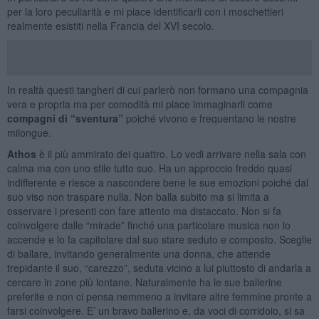
per la loro peculiarità e mi piace identificarli con i moschettieri
realmente esistiti nella Francia del XVI secolo.
In realtà questi tangheri di cui parlerò non formano una compagnia
vera e propria ma per comodità mi piace immaginarli come
compagni di “sventura”
poiché vivono e frequentano le nostre
milongue.
Athos
è il più ammirato dei quattro. Lo vedi arrivare nella sala con
calma ma con uno stile tutto suo. Ha un approccio freddo quasi
indifferente e riesce a nascondere bene le sue emozioni poiché dal
suo viso non traspare nulla. Non balla subito ma si limita a
osservare i presenti con fare attento ma distaccato. Non si fa
coinvolgere dalle “mirade” finché una particolare musica non lo
accende e lo fa capitolare dal suo stare seduto e composto. Sceglie
di ballare, invitando generalmente una donna, che attende
trepidante il suo, “carezzo”, seduta vicino a lui piuttosto di andarla a
cercare in zone più lontane. Naturalmente ha le sue ballerine
preferite e non ci pensa nemmeno a invitare altre femmine pronte a
farsi coinvolgere. E’ un bravo ballerino e, da voci di corridoio, si sa