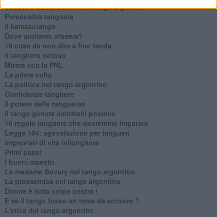
Sedotti e abbandonati nel tango argentino
Personalità tanguera
Il kamasutango
Dove andiamo stasera?
10 cose da non dire a fine tanda
Il tanghero odioso
Mirare con la PNL
La prima volta
La politica nel tango argentino
Confidenze tanghere
Il potere delle tangueras
Il tango genera emozioni positive
10 regole tanguere che dovremmo imparare
Legge 104: agevolazione per tangueri
Imprevisti di vita milonghera
Primi passi
I buoni maestri
Le madame Bovary nel tango argentino
La prossemica nel tango argentino
Donne è tutta colpa nostra !
E se il tango fosse un tema da scrivere ?
L'etica del tango argentino