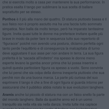
che si esercita molto a casa per mantenere la sua performance. In
pratica esalta il tango per sublimare la sua scelta di ballare
soprattutto per se stesso.
Porthos
è il più alla mano dei quattro. Di statura piuttosto bassa e il
suo fisico non è proprio asciutto ma ha una faccia tutto sommato
simpatica. Non balla da molto tempo, però ha imparato tantissime
figure. Invita quasi tutte le donne ma preferisce invitare quelle più
brave in modo da poter fare in sequenza tutto suo repertorio di
“figuracce” poiché non avendo una postura, diciamo perfetta ogni
tanto perde l’equilibrio e di conseguenza la malcapitata di turno
deve aggiustare il suo asse per non andare in terra. La sua figura
preferita è la “sacada all’indietro” ma spesso le donne meno
esperte levano la gamba ancor prima che lui possa inserirsi e
quindi questa particolare figura va spesso a vuoto. Sono convinta
che lui pensi che sia colpa della donna inesperta piuttosto che sua
perchè non da una buona marca. La parte più curiosa del suo
esprimere il tango è che a fine di ogni figura si guarda intorno per
assicurarsi che il pubblico abbia notato le sue evoluzioni tanghere.
Aramis
anche lui piccolo di statura ma con un fisico snello fa parte
del mondo tanghero. Balla da qualche anno ed è un uomo
tranquillo sia nella vita sia nella danza. Invita tutte ma capisce
quando la ballerina non ha voglia di ballare con lui limitandosi