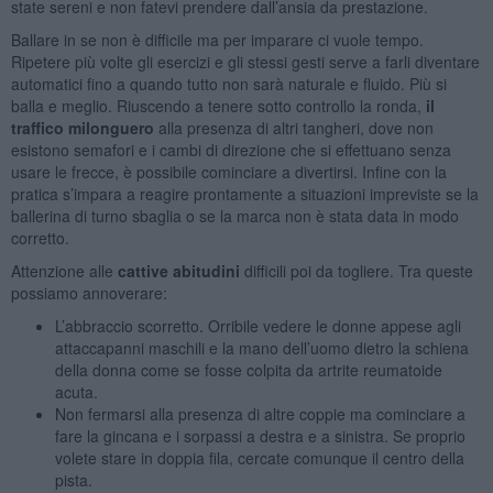
state sereni e non fatevi prendere dall’ansia da prestazione.
Ballare in se non è difficile ma per imparare ci vuole tempo.
Ripetere più volte gli esercizi e gli stessi gesti serve a farli diventare
automatici fino a quando tutto non sarà naturale e fluido. Più si
balla e meglio. Riuscendo a tenere sotto controllo la ronda,
il
traffico milonguero
alla presenza di altri tangheri, dove non
esistono semafori e i cambi di direzione che si effettuano senza
usare le frecce, è possibile cominciare a divertirsi. Infine con la
pratica s’impara a reagire prontamente a situazioni impreviste se la
ballerina di turno sbaglia o se la marca non è stata data in modo
corretto.
Attenzione alle
cattive abitudini
difficili poi da togliere. Tra queste
possiamo annoverare:
L’abbraccio scorretto. Orribile vedere le donne appese agli
attaccapanni maschili e la mano dell’uomo dietro la schiena
della donna come se fosse colpita da artrite reumatoide
acuta.
Non fermarsi alla presenza di altre coppie ma cominciare a
fare la gincana e i sorpassi a destra e a sinistra. Se proprio
volete stare in doppia fila, cercate comunque il centro della
pista.