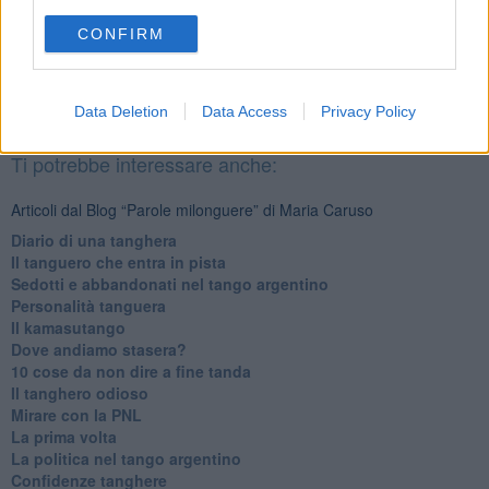
CONFIRM
Se vuoi leggere le notizie principali della Toscana iscriviti alla
Newsletter QUInews - ToscanaMedia.
Arriva gratis tutti i giorni
alle 20:00 direttamente nella tua casella di posta.
Data Deletion
Data Access
Privacy Policy
Basta cliccare
QUI
Ti potrebbe interessare anche:
Articoli dal Blog “Parole milonguere” di Maria Caruso
Diario di una tanghera
Il tanguero che entra in pista
Sedotti e abbandonati nel tango argentino
Personalità tanguera
Il kamasutango
Dove andiamo stasera?
10 cose da non dire a fine tanda
Il tanghero odioso
Mirare con la PNL
La prima volta
La politica nel tango argentino
Confidenze tanghere