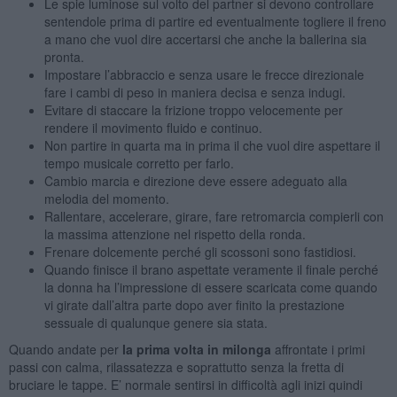
Le spie luminose sul volto del partner si devono controllare
sentendole prima di partire ed eventualmente togliere il freno
a mano che vuol dire accertarsi che anche la ballerina sia
pronta.
Impostare l’abbraccio e senza usare le frecce direzionale
fare i cambi di peso in maniera decisa e senza indugi.
Evitare di staccare la frizione troppo velocemente per
rendere il movimento fluido e continuo.
Non partire in quarta ma in prima il che vuol dire aspettare il
tempo musicale corretto per farlo.
Cambio marcia e direzione deve essere adeguato alla
melodia del momento.
Rallentare, accelerare, girare, fare retromarcia compierli con
la massima attenzione nel rispetto della ronda.
Frenare dolcemente perché gli scossoni sono fastidiosi.
Quando finisce il brano aspettate veramente il finale perché
la donna ha l’impressione di essere scaricata come quando
vi girate dall’altra parte dopo aver finito la prestazione
sessuale di qualunque genere sia stata.
Quando andate per
la prima volta in milonga
affrontate i primi
passi con calma, rilassatezza e soprattutto senza la fretta di
bruciare le tappe. E’ normale sentirsi in difficoltà agli inizi quindi