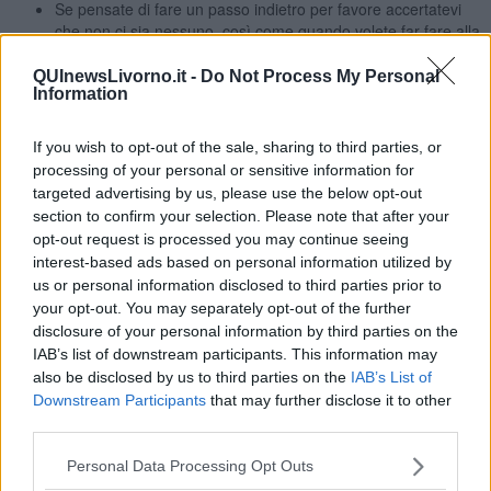
Se pensate di fare un passo indietro per favore accertatevi
che non ci sia nessuno, così come quando volete far fare alla
donna un mega boleo.
QUInewsLivorno.it -
Do Not Process My Personal
E’ vero che alla fine nessuno ha la patente tanghera di carta ma
Information
sicuramente un feedback tornerà indietro man mano che passa il
tempo. Se la cartina tornasole vira al rosso, vuol dire che siamo
If you wish to opt-out of the sale, sharing to third parties, or
ancora acidi, poco richiesti nell’invito e pertanto non va bene.
processing of your personal or sensitive information for
Cerchiamo invece di far diventare la nostra chimica blu come la
targeted advertising by us, please use the below opt-out
bandiera assegnata alle acque dei nostri mari quale riconoscimento
section to confirm your selection. Please note that after your
conferito dalla
FEE
(Fondation for Environmental Education) che
opt-out request is processed you may continue seeing
indica che in quel mare possiamo stare tranquilli e sguazzare nelle
interest-based ads based on personal information utilized by
note delle musiche tanghere con gioia e leggerezza.
us or personal information disclosed to third parties prior to
Ovvio che anche qui troviamo le diverse categorie di patenti alle
your opt-out. You may separately opt-out of the further
quali siamo arrivati. Se consideriamo che partiamo dall’A, l’auspicio
disclosure of your personal information by third parties on the
è pertanto quello, di ottenere la patente di guida in categoria “D”
IAB’s list of downstream participants. This information may
per ballare con tangheri bravissimi
di tutto il mondo.
also be disclosed by us to third parties on the
IAB’s List of
Downstream Participants
that may further disclose it to other
Maria Caruso
third parties.
Personal Data Processing Opt Outs