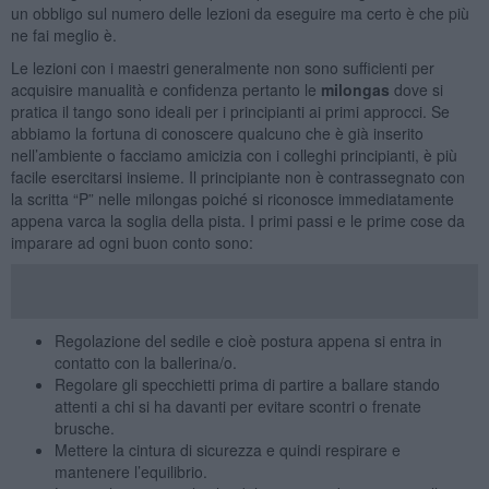
un obbligo sul numero delle lezioni da eseguire ma certo è che più
ne fai meglio è.
Le lezioni con i maestri generalmente non sono sufficienti per
acquisire manualità e confidenza pertanto le
milongas
dove si
pratica il tango sono ideali per i principianti ai primi approcci. Se
abbiamo la fortuna di conoscere qualcuno che è già inserito
nell’ambiente o facciamo amicizia con i colleghi principianti, è più
facile esercitarsi insieme. Il principiante non è contrassegnato con
la scritta “P” nelle milongas poiché si riconosce immediatamente
appena varca la soglia della pista. I primi passi e le prime cose da
imparare ad ogni buon conto sono:
Regolazione del sedile e cioè postura appena si entra in
contatto con la ballerina/o.
Regolare gli specchietti prima di partire a ballare stando
attenti a chi si ha davanti per evitare scontri o frenate
brusche.
Mettere la cintura di sicurezza e quindi respirare e
mantenere l’equilibrio.