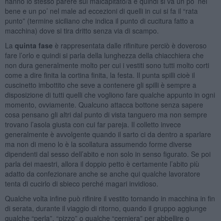
hanno lo stesso parere sul malcapitato/a e quindi si va un po’ nel
bene e un po’ nel male ad eccezioni di quelli in cui si fa il “rata
punto” (termine siciliano che indica il punto di cucitura fatto a
macchina) dove si tira dritto senza via di scampo.
La
quinta fase
è rappresentata dalle rifiniture perciò è doveroso
fare l’orlo e quindi si parla della lunghezza della chiacchiera che
non dura generalmente molto per cui i vestiti sono tutti molto corti
come a dire finita la cortina finita, la festa. Il punta spilli cioè il
cuscinetto imbottito che seve a contenere gli spilli è sempre a
disposizione di tutti quelli che vogliono fare qualche appunto in ogni
momento, ovviamente. Qualcuno attacca bottone senza sapere
cosa pensano gli altri dal punto di vista tanguero ma non sempre
trovano l’asola giusta con cui far pareja. Il colletto invece
generalmente è avvolgente quando il sarto ci da dentro a sparlare
ma non di meno lo è la scollatura assumendo forme diverse
dipendenti dal sesso dell’abito e non solo in senso figurato. Se poi
parla dei maestri, allora il doppio petto è certamente l’abito più
adatto da confezionare anche se anche qui qualche lavoratore
tenta di cucirlo di sbieco perché magari invidioso.
Qualche volta infine può rifinire il vestito tornando in macchina in fin
di serata, durante il viaggio di ritorno, quando il gruppo aggiunge
qualche “perla”, “pizzo” o qualche “cerniera” per abbellire o