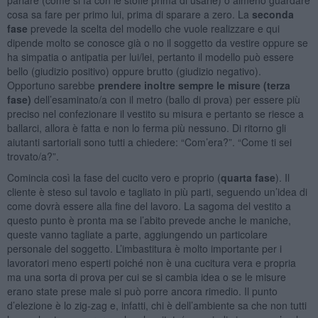
cosa sa fare per primo lui, prima di sparare a zero. La
seconda
fase
prevede la scelta del modello che vuole realizzare e qui
dipende molto se conosce già o no il soggetto da vestire oppure se
ha simpatia o antipatia per lui/lei, pertanto il modello può essere
bello (giudizio positivo) oppure brutto (giudizio negativo).
Opportuno sarebbe
prendere inoltre sempre le misure (terza
fase)
dell’esaminato/a con il metro (ballo di prova) per essere più
preciso nel confezionare il vestito su misura e pertanto se riesce a
ballarci, allora è fatta e non lo ferma più nessuno. Di ritorno gli
aiutanti sartoriali sono tutti a chiedere: “Com’era?”. “Come ti sei
trovato/a?”.
Comincia così la fase del cucito vero e proprio (
quarta fase
). Il
cliente è steso sul tavolo e tagliato in più parti, seguendo un’idea di
come dovrà essere alla fine del lavoro. La sagoma del vestito a
questo punto è pronta ma se l’abito prevede anche le maniche,
queste vanno tagliate a parte, aggiungendo un particolare
personale del soggetto. L’imbastitura è molto importante per i
lavoratori meno esperti poiché non è una cucitura vera e propria
ma una sorta di prova per cui se si cambia idea o se le misure
erano state prese male si può porre ancora rimedio. Il punto
d’elezione è lo zig-zag e, infatti, chi è dell’ambiente sa che non tutti