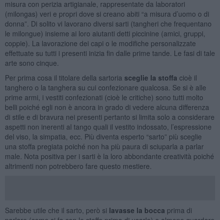
misura con perizia artigianale, rappresentate da laboratori
(milongas) veri e propri dove si creano abiti “a misura d’uomo o di
donna”. Di solito vi lavorano diversi sarti (tangheri che frequentano
le milongue) insieme ai loro aiutanti detti piccinine (amici, gruppi,
coppie). La lavorazione dei capi o le modifiche personalizzate
effettuate su tutti i presenti inizia fin dalle prime tande. Le fasi di tale
arte sono cinque.
Per prima cosa il titolare della sartoria
sceglie la stoffa
cioè il
tanghero o la tanghera su cui confezionare qualcosa. Se si è alle
prime armi, i vestiti confezionati (cioè le critiche) sono tutti molto
belli poiché egli non è ancora in grado di vedere alcuna differenza
di stile e di bravura nei presenti pertanto si limita solo a considerare
aspetti non inerenti al tango quali il vestito indossato, l’espressione
del viso, la simpatia, ecc. Più diventa esperto “sarto” più sceglie
una stoffa pregiata poiché non ha più paura di sciuparla a parlar
male. Nota positiva per i sarti è la loro abbondante creatività poiché
altrimenti non potrebbero fare questo mestiere.
Sarebbe utile che il sarto, però si
lavasse la bocca
prima di
parlare (come si fa con le stoffe prima di usarle) o almeno guardare