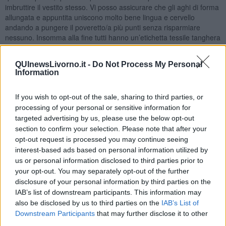
imbruttire il vestito stesso. Vi posso assicurare che gli aghi di forma
allungata e appuntita uniscono molto bene lingua e cervello
andando a pungere il poveretto/a più punti senza risparmiare
nessuno. Insomma alla fine tutti hanno un’etichetta tessile tanghera
che contiene tutte le indicazioni rigorosamente obbligatorie di ogni
ballerino/a, strumento molto utile che contribuisce a sapere in
QUInewsLivorno.it -
Do Not Process My Personal
anteprima con chi si avrà modo di ballare.
Information
Ovviamente sul mercato esistono anche le case di moda cioè le
scuole di tango conosciute grazie a grandi marchi pubblicizzati
If you wish to opt-out of the sale, sharing to third parties, or
presso il pubblico tanghero e in ognuna di queste, troviamo delle
processing of your personal or sensitive information for
caratteristiche specifiche di stile, di capacità, di stilisti (maestri) che
targeted advertising by us, please use the below opt-out
rappresentano la moda tanghera italiana dove gli allievi si
section to confirm your selection. Please note that after your
addentrano in vere e proprie sfilate pronte a rispondere alla stampa
opt-out request is processed you may continue seeing
e al marketing del mercato (essere i più invitati e considerati i più
interest-based ads based on personal information utilized by
bravi di una scuola).
us or personal information disclosed to third parties prior to
Il prêt-à-porter francese,
a noi tangheri, ci fa un baffo e pur
your opt-out. You may separately opt-out of the further
essendo un pronto moda con una tempistica di produttività
disclosure of your personal information by third parties on the
drasticamente ridotta il nostro abito esce ininterrottamente e
IAB’s list of downstream participants. This information may
repentinamente da ogni sartoria milonghera alla fine della serata.
also be disclosed by us to third parties on the
IAB’s List of
Per tranquillizzare chi si affaccia per la prima volta al nostro
Downstream Participants
that may further disclose it to other
universo, informo che tutti quanti mettiamo su una sartoria
third parties.