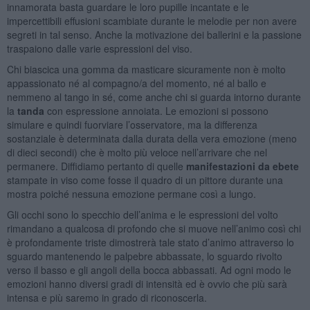
innamorata basta guardare le loro pupille incantate e le
impercettibili effusioni scambiate durante le melodie per non avere
segreti in tal senso. Anche la motivazione dei ballerini e la passione
traspaiono dalle varie espressioni del viso.
Chi biascica una gomma da masticare sicuramente non è molto
appassionato né al compagno/a del momento, né al ballo e
nemmeno al tango in sé, come anche chi si guarda intorno durante
la
tanda
con espressione annoiata. Le emozioni si possono
simulare e quindi fuorviare l’osservatore, ma la differenza
sostanziale è determinata dalla durata della vera emozione (meno
di dieci secondi) che è molto più veloce nell’arrivare che nel
permanere. Diffidiamo pertanto di quelle
manifestazioni da ebete
stampate in viso come fosse il quadro di un pittore durante una
mostra poiché nessuna emozione permane così a lungo.
Gli occhi sono lo specchio dell’anima e le espressioni del volto
rimandano a qualcosa di profondo che si muove nell’animo così chi
è profondamente triste dimostrerà tale stato d’animo attraverso lo
sguardo mantenendo le palpebre abbassate, lo sguardo rivolto
verso il basso e gli angoli della bocca abbassati. Ad ogni modo le
emozioni hanno diversi gradi di intensità ed è ovvio che più sarà
intensa e più saremo in grado di riconoscerla.