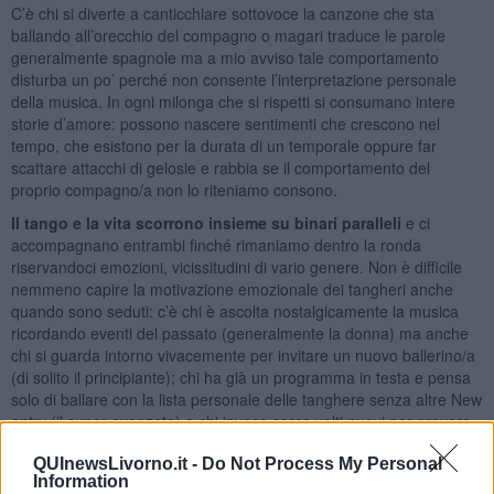
C’è chi si diverte a canticchiare sottovoce la canzone che sta
ballando all’orecchio del compagno o magari traduce le parole
generalmente spagnole ma a mio avviso tale comportamento
disturba un po’ perché non consente l’interpretazione personale
della musica. In ogni milonga che si rispetti si consumano intere
storie d’amore: possono nascere sentimenti che crescono nel
tempo, che esistono per la durata di un temporale oppure far
scattare attacchi di gelosie e rabbia se il comportamento del
proprio compagno/a non lo riteniamo consono.
Il tango e la vita scorrono insieme su binari paralleli
e ci
accompagnano entrambi finché rimaniamo dentro la ronda
riservandoci emozioni, vicissitudini di vario genere. Non è difficile
nemmeno capire la motivazione emozionale dei tangheri anche
quando sono seduti: c’è chi è ascolta nostalgicamente la musica
ricordando eventi del passato (generalmente la donna) ma anche
chi si guarda intorno vivacemente per invitare un nuovo ballerino/a
(di solito il principiante); chi ha già un programma in testa e pensa
solo di ballare con la lista personale delle tanghere senza altre New
entry (il super avanzato) e chi invece cerca volti nuovi per provare
emozioni diverse (forse l’uomo in cerca di compagnia).
QUInewsLivorno.it -
Do Not Process My Personal
La musica del tango è per natura nostalgica e pertanto ben si
Information