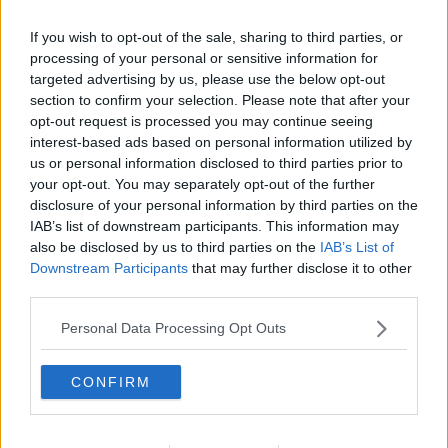
presta a farci provare emozioni visibili nel nostro viso e difatti
ascoltando
palabras de tango
che intona: “non è gelosia quello
If you wish to opt-out of the sale, sharing to third parties, or
che sento dentro, è più una malattia che non ci riesco, che non
processing of your personal or sensitive information for
capisco proprio… ma dimmi una bugia, che cosa conta se tu sei
targeted advertising by us, please use the below opt-out
solo mia, il resto è una follia come un fantasma, il resto è colpa
section to confirm your selection. Please note that after your
mia, colpa mia, e basta ma non andare via, stammi vicino stammi
opt-out request is processed you may continue seeing
molto vicino e non andare via neanche con lo sguardo quando mi
interest-based ads based on personal information utilized by
siedi accanto…” pochi ne rimangono indifferenti.
us or personal information disclosed to third parties prior to
Maria Caruso
your opt-out. You may separately opt-out of the further
disclosure of your personal information by third parties on the
IAB’s list of downstream participants. This information may
also be disclosed by us to third parties on the
IAB’s List of
Downstream Participants
that may further disclose it to other
third parties.
Se vuoi leggere le notizie principali della Toscana iscriviti alla
Newsletter QUInews - ToscanaMedia.
Arriva gratis tutti i giorni
Personal Data Processing Opt Outs
alle 20:00 direttamente nella tua casella di posta.
Basta cliccare
QUI
CONFIRM
Ti potrebbe interessare anche:
Articoli dal Blog “Parole milonguere” di Maria Caruso