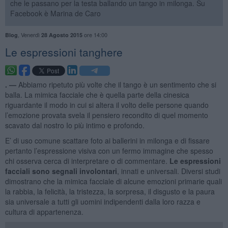
che le passano per la testa ballando un tango in milonga. Su
Facebook è Marina de Caro
,
Venerdì
ore 14:00
Blog
28 Agosto 2015
Le espressioni tanghere
. —
Abbiamo ripetuto più volte che il tango è un sentimento che si
balla. La mimica facciale che è quella parte della cinesica
riguardante il modo in cui si altera il volto delle persone quando
l’emozione provata svela il pensiero recondito di quel momento
scavato dal nostro Io più intimo e profondo.
E’ di uso comune scattare foto ai ballerini in milonga e di fissare
pertanto l’espressione visiva con un fermo immagine che spesso
chi osserva cerca di interpretare o di commentare.
Le espressioni
facciali sono segnali involontari
, innati e universali. Diversi studi
dimostrano che la mimica facciale di alcune emozioni primarie quali
la rabbia, la felicità, la tristezza, la sorpresa, il disgusto e la paura
sia universale a tutti gli uomini indipendenti dalla loro razza e
cultura di appartenenza.