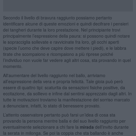
Secondo il livello di bravura raggiunto possiamo pertanto
identificare alcune di queste emozioni e quindi decifrare i pensieri
dei tangheri durante la loro prestazione. Nel principiante trovi
principalmente l’espressione della paura: si possono quindi notare
le sopracciglia sollevate e ravvicinate fra loro, gli occhi aperti
(specie l’uomo che deve capire dove mettere i piedi), e le labbra
tirate che scompaiono e ricompaiono a più riprese poiché
l’individuo non vuole far vedere agli altri cosa, sta provando in quel
momento.
All'aumentare del livello raggiunto nel ballo, arriviamo
all’espressione della vera e propria felicità. Tale gioia può però
essere di quattro tipi: scaturita da sensazioni fisiche positive, da
eccitazione, da sollievo e infine dal sentirsi apprezzato dagli altri. In
tutte le motivazioni troviamo la manifestazione del sorriso marcato
a denunciare, infatti, lo stato di benessere provato.
L’attento osservatore pertanto può farsi un’idea di cosa sta
provando la persona mentre balla e del suo livello raggiunto per
eventualmente selezionare a chi fare la
mirada
dell’invito durante
la serata in milonga. Se poi la coppia che sta ballando è anche