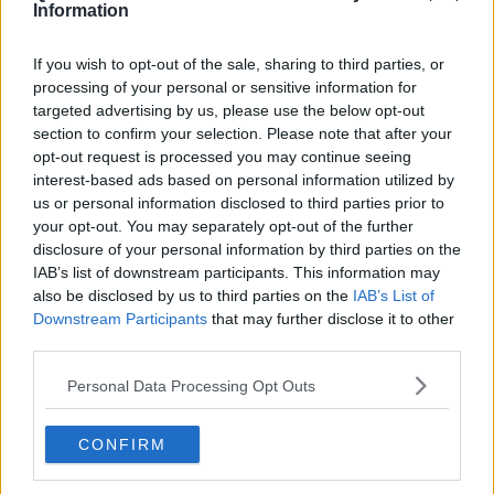
essere deluse poiché la certezza di per sé è, una volontà di verità.
Information
Solo gli imbecilli vivono bene, mai sono toccati dal dubbio, ma il non
avere mai dubbi, comporta la possibilità di inoculare in noi, da parte
If you wish to opt-out of the sale, sharing to third parties, or
di chiunque, certezze e farci perciò credere, che il tango sia
processing of your personal or sensitive information for
veramente un pensiero triste che si balla, quand’anche non è una
targeted advertising by us, please use the below opt-out
certezza di verità. L’uomo ricerca sempre la verità poiché non vuole
section to confirm your selection. Please note that after your
essere stupido, anche se tutto ciò lo rende irrequieto, poiché
opt-out request is processed you may continue seeing
andando in milonga deve sempre verificare se il tango è veramente
interest-based ads based on personal information utilized by
un pensiero triste che si balla, oppure se egli stesso quando balla
us or personal information disclosed to third parties prior to
ha dei pensieri tristi oppure no.
your opt-out. You may separately opt-out of the further
Maria Caruso
disclosure of your personal information by third parties on the
IAB’s list of downstream participants. This information may
also be disclosed by us to third parties on the
IAB’s List of
Downstream Participants
that may further disclose it to other
third parties.
Se vuoi leggere le notizie principali della Toscana iscriviti alla
Personal Data Processing Opt Outs
Newsletter QUInews - ToscanaMedia.
Arriva gratis tutti i giorni
alle 20:00 direttamente nella tua casella di posta.
CONFIRM
Basta cliccare
QUI
Ti potrebbe interessare anche: