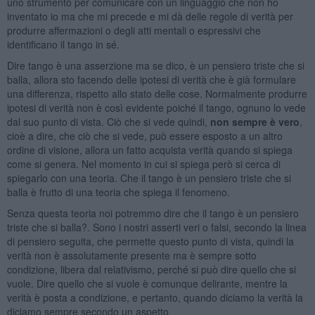
uno strumento per comunicare con un linguaggio che non ho
inventato io ma che mi precede e mi dà delle regole di verità per
produrre affermazioni o degli atti mentali o espressivi che
identificano il tango in sé.
Dire tango è una asserzione ma se dico, è un pensiero triste che si
balla, allora sto facendo delle ipotesi di verità che è già formulare
una differenza, rispetto allo stato delle cose. Normalmente produrre
ipotesi di verità non è così evidente poiché il tango, ognuno lo vede
dal suo punto di vista. Ciò che si vede quindi,
non sempre è vero
,
cioè a dire, che ciò che si vede, può essere esposto a un altro
ordine di visione, allora un fatto acquista verità quando si spiega
come si genera. Nel momento in cui si spiega però si cerca di
spiegarlo con una teoria. Che il tango è un pensiero triste che si
balla è frutto di una teoria che spiega il fenomeno.
Senza questa teoria noi potremmo dire che il tango è un pensiero
triste che si balla?. Sono i nostri asserti veri o falsi, secondo la linea
di pensiero seguita, che permette questo punto di vista, quindi la
verità non è assolutamente presente ma è sempre sotto
condizione, libera dal relativismo, perché si può dire quello che si
vuole. Dire quello che si vuole è comunque delirante, mentre la
verità è posta a condizione, e pertanto, quando diciamo la verità la
diciamo sempre secondo un aspetto.