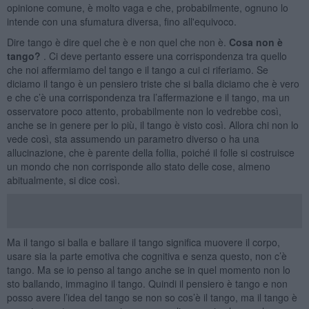
opinione comune, è molto vaga e che, probabilmente, ognuno lo
intende con una sfumatura diversa, fino all'equivoco.
Dire tango è dire quel che è e non quel che non è.
Cosa non è
tango?
. Ci deve pertanto essere una corrispondenza tra quello
che noi affermiamo del tango e il tango a cui ci riferiamo. Se
diciamo il tango è un pensiero triste che si balla diciamo che è vero
e che c’è una corrispondenza tra l’affermazione e il tango, ma un
osservatore poco attento, probabilmente non lo vedrebbe così,
anche se in genere per lo più, il tango è visto così. Allora chi non lo
vede così, sta assumendo un parametro diverso o ha una
allucinazione, che è parente della follia, poiché il folle si costruisce
un mondo che non corrisponde allo stato delle cose, almeno
abitualmente, si dice così.
Ma il tango si balla e ballare il tango significa muovere il corpo,
usare sia la parte emotiva che cognitiva e senza questo, non c’è
tango. Ma se io penso al tango anche se in quel momento non lo
sto ballando, immagino il tango. Quindi il pensiero è tango e non
posso avere l’idea del tango se non so cos’è il tango, ma il tango è