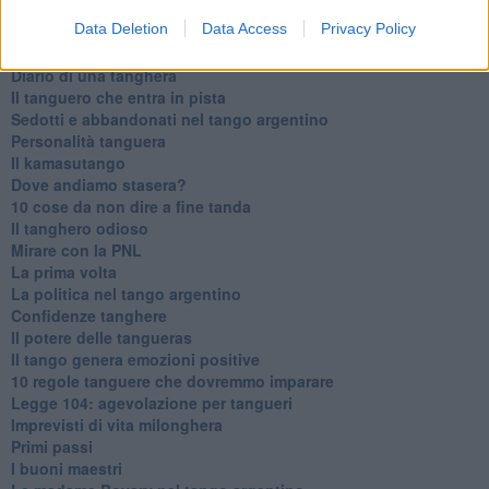
Data Deletion
Data Access
Privacy Policy
Articoli dal Blog “Parole milonguere” di Maria Caruso
Diario di una tanghera
Il tanguero che entra in pista
Sedotti e abbandonati nel tango argentino
Personalità tanguera
Il kamasutango
Dove andiamo stasera?
10 cose da non dire a fine tanda
Il tanghero odioso
Mirare con la PNL
La prima volta
La politica nel tango argentino
Confidenze tanghere
Il potere delle tangueras
Il tango genera emozioni positive
10 regole tanguere che dovremmo imparare
Legge 104: agevolazione per tangueri
Imprevisti di vita milonghera
Primi passi
I buoni maestri