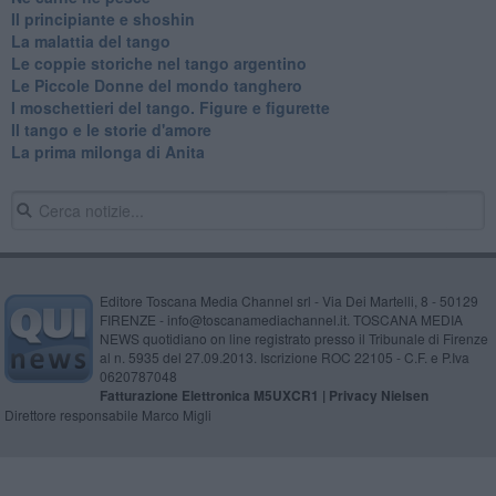
Il principiante e shoshin
La malattia del tango
Le coppie storiche nel tango argentino
​Le Piccole Donne del mondo tanghero
I moschettieri del tango. Figure e figurette
Il tango e le storie d'amore
​La prima milonga di Anita
Editore Toscana Media Channel srl - Via Dei Martelli, 8 - 50129
FIRENZE - info@toscanamediachannel.it. TOSCANA MEDIA
NEWS quotidiano on line registrato presso il Tribunale di Firenze
al n. 5935 del 27.09.2013. Iscrizione ROC 22105 - C.F. e P.Iva
0620787048
Fatturazione Elettronica M5UXCR1 |
Privacy Nielsen
Direttore responsabile Marco Migli
Powered by
Aperion.it