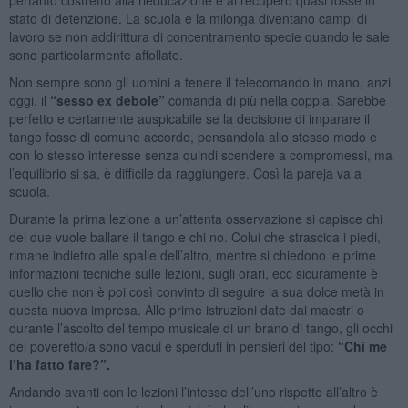
stato di detenzione. La scuola e la milonga diventano campi di
lavoro se non addirittura di concentramento specie quando le sale
sono particolarmente affollate.
Non sempre sono gli uomini a tenere il telecomando in mano, anzi
oggi, il
“sesso ex debole”
comanda di più nella coppia. Sarebbe
perfetto e certamente auspicabile se la decisione di imparare il
tango fosse di comune accordo, pensandola allo stesso modo e
con lo stesso interesse senza quindi scendere a compromessi, ma
l’equilibrio si sa, è difficile da raggiungere. Così la pareja va a
scuola.
Durante la prima lezione a un’attenta osservazione si capisce chi
dei due vuole ballare il tango e chi no. Colui che strascica i piedi,
rimane indietro alle spalle dell’altro, mentre si chiedono le prime
informazioni tecniche sulle lezioni, sugli orari, ecc sicuramente è
quello che non è poi così convinto di seguire la sua dolce metà in
questa nuova impresa. Alle prime istruzioni date dai maestri o
durante l’ascolto del tempo musicale di un brano di tango, gli occhi
del poveretto/a sono vacui e sperduti in pensieri del tipo:
“Chi me
l’ha fatto fare?”.
Andando avanti con le lezioni l’intesse dell’uno rispetto all’altro è