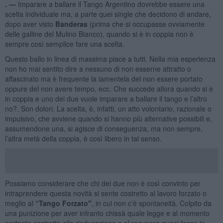
. —
Imparare a ballare il Tango Argentino dovrebbe essere una
scelta individuale ma, a parte quei single che decidono di andare,
dopo aver visto
Banderas
(prima che si occupasse ovviamente
delle galline del Mulino Bianco), quando si è in coppia non è
sempre così semplice fare una scelta.
Questo ballo in linea di massima piace a tutti. Nella mia esperienza
non ho mai sentito dire a nessuno di non esserne attratto o
affascinato ma è frequente la lamentela del non essere portato
oppure del non avere tempo, ecc. Che succede allora quando si è
in coppia e uno dei due vuole imparare a ballare il tango e l’altro
no?. Son dolori. La scelta, è, infatti, un atto volontario, razionale o
impulsivo, che avviene quando si hanno più alternative possibili e,
assumendone una, si agisce di conseguenza, ma non sempre,
l’altra metà della coppia, è così libero in tal senso.
Possiamo considerare che chi dei due non è così convinto per
intraprendere questa novità si sente costretto al lavoro forzato o
meglio al
“Tango Forzato"
, in cui non c’è spontaneità. Colpito da
una punizione per aver infranto chissà quale legge e al momento
pertanto costretto alla rieducazione e al recupero quasi fosse in