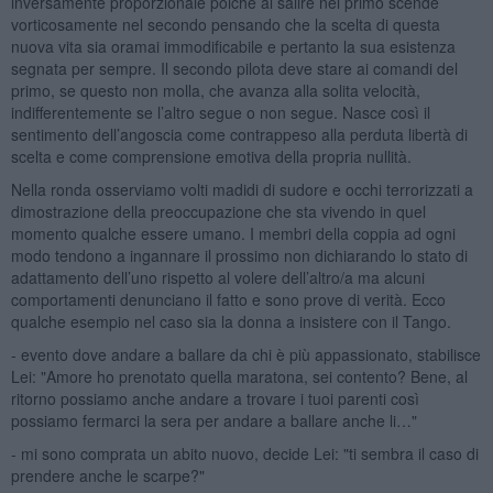
inversamente proporzionale poiché al salire nel primo scende
vorticosamente nel secondo pensando che la scelta di questa
nuova vita sia oramai immodificabile e pertanto la sua esistenza
segnata per sempre. Il secondo pilota deve stare ai comandi del
primo, se questo non molla, che avanza alla solita velocità,
indifferentemente se l’altro segue o non segue. Nasce così il
sentimento dell’angoscia come contrappeso alla perduta libertà di
scelta e come comprensione emotiva della propria nullità.
Nella ronda osserviamo volti madidi di sudore e occhi terrorizzati a
dimostrazione della preoccupazione che sta vivendo in quel
momento qualche essere umano. I membri della coppia ad ogni
modo tendono a ingannare il prossimo non dichiarando lo stato di
adattamento dell’uno rispetto al volere dell’altro/a ma alcuni
comportamenti denunciano il fatto e sono prove di verità. Ecco
qualche esempio nel caso sia la donna a insistere con il Tango.
- evento dove andare a ballare da chi è più appassionato, stabilisce
Lei: "Amore ho prenotato quella maratona, sei contento? Bene, al
ritorno possiamo anche andare a trovare i tuoi parenti così
possiamo fermarci la sera per andare a ballare anche li…"
- mi sono comprata un abito nuovo, decide Lei: "ti sembra il caso di
prendere anche le scarpe?"