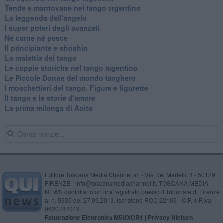
Tende e mantovane nel tango argentino
La leggenda dell'angelo
I super poteri degli avanzati
​Né carne né pesce
Il principiante e shoshin
La malattia del tango
Le coppie storiche nel tango argentino
​Le Piccole Donne del mondo tanghero
I moschettieri del tango. Figure e figurette
Il tango e le storie d'amore
​La prima milonga di Anita
Editore Toscana Media Channel srl - Via Dei Martelli, 8 - 50129
FIRENZE - info@toscanamediachannel.it. TOSCANA MEDIA
NEWS quotidiano on line registrato presso il Tribunale di Firenze
al n. 5935 del 27.09.2013. Iscrizione ROC 22105 - C.F. e P.Iva
0620787048
Fatturazione Elettronica M5UXCR1 |
Privacy Nielsen