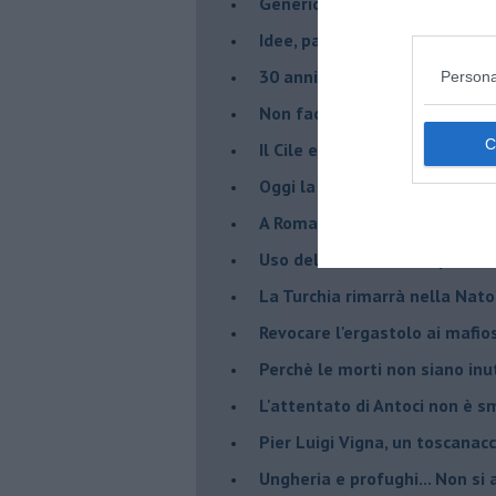
Genericismo
Idee, parole ed azioni antimaf
30 anni fa cadeva il muro
Persona
Non facciamo feriti
Il Cile e la crisi del liberismo
Oggi la mafia ha vinto... Una b
A Roma la mafia esiste
Uso del contante, semplificar
La Turchia rimarrà nella Nato
Revocare l'ergastolo ai mafio
Perchè le morti non siano inut
L'attentato di Antoci non è s
Pier Luigi Vigna, un toscanacc
Ungheria e profughi... Non si 