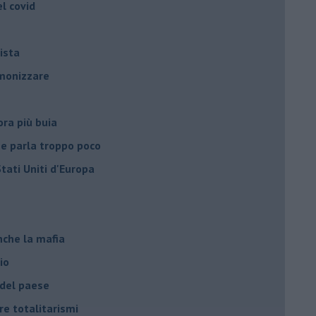
el covid
ista
emonizzare
ora più buia
 se parla troppo poco
Stati Uniti d'Europa
nche la mafia
io
 del paese
re totalitarismi