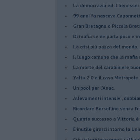
La democrazia ed il benesser
99 anni fa nasceva Caponnet
Gran Bretagna o Piccola Bret
Di mafia se ne parla poco e 
La crisi più pazza del mondo.
Il luogo comune che la mafia 
La morte del carabiniere buon
Yalta 2.0 e il caso Metropole
​Un pool per l'Anac.
Allevamenti intensivi, dobbia
Ricordare Borsellino senza f
​Quanto successo a Vittoria è
​È inutile girarci intorno la U
Crisi isteriche e menti raffin