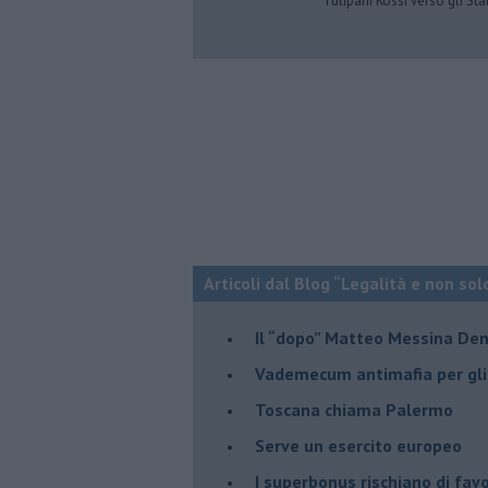
Tulipani Rossi verso gli Stat
Articoli dal Blog “Legalità e non sol
Il “dopo” Matteo Messina De
Vademecum antimafia per gli 
Toscana chiama Palermo
Serve un esercito europeo
I superbonus rischiano di favo