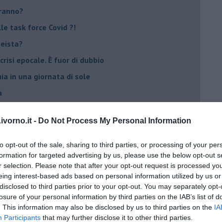
eranno?
e task force Covid ?!
peista?
crisi epocale. È fuor di dubbio
ia in una giornata di sole
à
vorno.it -
Do Not Process My Personal Information
lla Lomellina
to opt-out of the sale, sharing to third parties, or processing of your per
formation for targeted advertising by us, please use the below opt-out s
ro
r selection. Please note that after your opt-out request is processed y
eing interest-based ads based on personal information utilized by us or
disclosed to third parties prior to your opt-out. You may separately opt-
tteri
losure of your personal information by third parties on the IAB’s list of
. This information may also be disclosed by us to third parties on the
IA
Participants
that may further disclose it to other third parties.