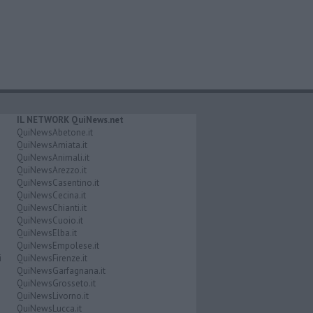
IL NETWORK QuiNews.net
QuiNewsAbetone.it
QuiNewsAmiata.it
QuiNewsAnimali.it
QuiNewsArezzo.it
QuiNewsCasentino.it
QuiNewsCecina.it
QuiNewsChianti.it
QuiNewsCuoio.it
QuiNewsElba.it
QuiNewsEmpolese.it
i
QuiNewsFirenze.it
QuiNewsGarfagnana.it
QuiNewsGrosseto.it
QuiNewsLivorno.it
QuiNewsLucca.it