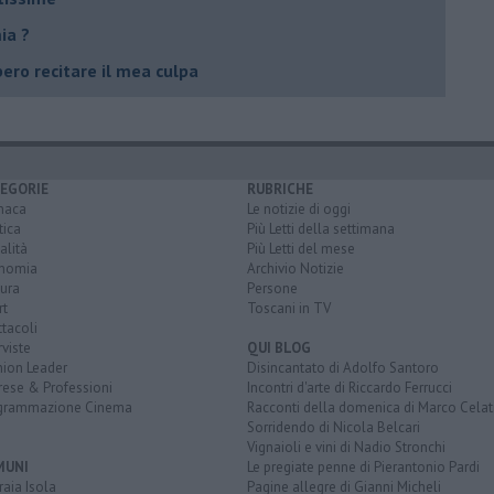
ia ?
bero recitare il mea culpa
EGORIE
RUBRICHE
naca
Le notizie di oggi
tica
Più Letti della settimana
alità
Più Letti del mese
nomia
Archivio Notizie
ura
Persone
rt
Toscani in TV
tacoli
rviste
QUI BLOG
nion Leader
Disincantato di Adolfo Santoro
rese & Professioni
Incontri d'arte di Riccardo Ferrucci
grammazione Cinema
Racconti della domenica di Marco Celat
Sorridendo di Nicola Belcari
Vignaioli e vini di Nadio Stronchi
MUNI
Le pregiate penne di Pierantonio Pardi
aia Isola
Pagine allegre di Gianni Micheli