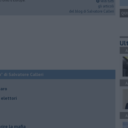
i Uniti d'Europa.
Vedi tutti
gli articoli
del blog di Salvatore Calleri
QUI
Ult
A
o” di Salvatore Calleri
A
naro
elettori
A
rire la mafia