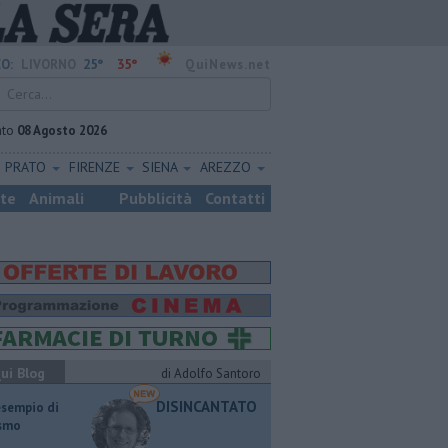
25°
35°
O:
LIVORNO
QuiNews.net
ato
08 Agosto 2026
PRATO
FIRENZE
SIENA
AREZZO
ste
Animali
Pubblicità
Contatti
ui Blog
di Adolfo Santoro
DISINCANTATO
esempio di
ismo