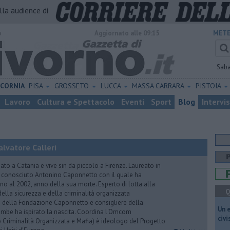
alla audience di
o
Aggiornato alle 09:15
METE
Sab
ICORNIA
PISA
GROSSETO
LUCCA
MASSA CARRARA
PISTOIA
Lavoro
Cultura e Spettacolo
Eventi
Sport
Blog
Intervi
lvatore Calleri
ato a Catania e vive sin da piccolo a Firenze. Laureato in
a conosciuto Antonino Caponnetto con il quale ha
no al 2002, anno della sua morte. Esperto di lotta alla
Q
ella sicurezza e della criminalità organizzata
e della Fondazione Caponnetto e consigliere della
​Un 
rambe ha ispirato la nascita. Coordina l'Omcom
civ
 Criminalità Organizzata e Mafia) è ideologo del Progetto