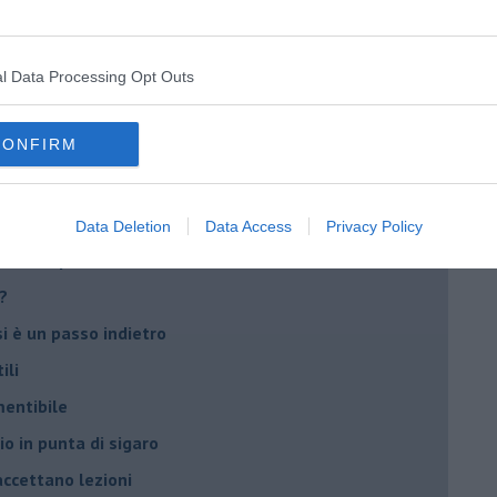
ia
l Data Processing Opt Outs
CONFIRM
attaglia cruciale.
Data Deletion
Data Access
Privacy Policy
e è complicato
?
si è un passo indietro
ili
mentibile
io in punta di sigaro
accettano lezioni