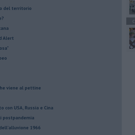
o del territorio
e?
C
cana
d Alert
osa"
opeo
he viene al pettine
to con USA, Russia e Cina
ci postpandemia
dell'alluvione 1966