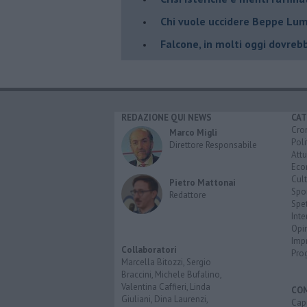
Chi vuole uccidere Beppe Lum
Falcone, in molti oggi dovreb
REDAZIONE QUI NEWS
CAT
Cro
Marco Migli
Poli
Direttore Responsabile
Attu
Eco
Cult
Pietro Mattonai
Spo
Redattore
Spet
Inte
Opi
Imp
Collaboratori
Pro
Marcella Bitozzi, Sergio
Braccini, Michele Bufalino,
Valentina Caffieri, Linda
CO
Giuliani, Dina Laurenzi,
Capr