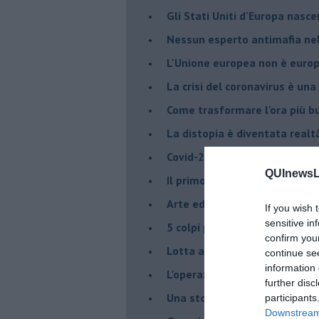
Gli Stati Uniti d'Europa nasc
Nessun esperto antimafia nell
L'Unione europea non è euro
La crisi del coronavirus è una 
Come trasformare l'ora più bu
​La distopia è diventata realt
Covid-2019, credere è potere
QUInewsLi
Il primo vertice antimafia ne
Arte ed illegalità
If you wish 
sensitive in
​5 colpi per Antoci e Mangana
confirm you
Lotta alla mafia 2020
continue se
information 
L'operazione antimafia di Gra
further disc
Una storiella europea
participants
Downstream 