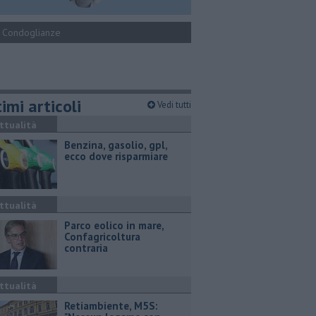
Condoglianze
imi articoli
Vedi tutti
ttualità
​Benzina, gasolio, gpl,
ecco dove risparmiare
ttualità
Parco eolico in mare,
Confagricoltura
contraria
ttualità
Retiambiente, M5S: