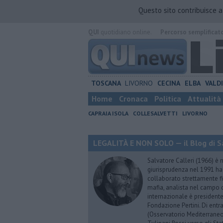
Questo sito contribuisce 
QUI
quotidiano online.
Percorso semplificat
TOSCANA
LIVORNO
CECINA
ELBA
VALD
Home
Cronaca
Politica
Attualità
CAPRAIA ISOLA
COLLESALVETTI
LIVORNO
LEGALITÀ E NON SOLO — il Blog di Sa
Salvatore Calleri (1966) è n
giurisprudenza nel 1991 h
collaborato strettamente fi
mafia, analista nel campo d
internazionale è president
Fondazione Pertini. Di ent
(Osservatorio Mediterraneo