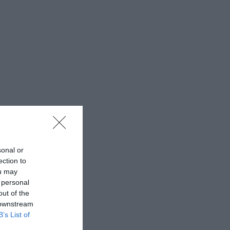
sonal or
ection to
ou may
 personal
out of the
 downstream
B’s List of