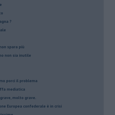
e
to
agna ?
male
non spara più
o non sia inutile
mo porci il problema
uffa mediatica
 grave, molto grave.
nione Europea confederale è in crisi
atissime