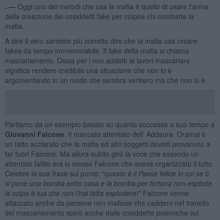
. —
Oggi uno dei metodi che usa la mafia è quello di usare l'arma
della creazione dei cosiddetti fake per colpire chi combatte la
mafia.
A dire il vero sarebbe più corretto dire che la mafia usa creare
fakes da tempo immemorabile. Il fake della mafia si chiama
mascariamento. Ossia per i non addetti ai lavori mascariare
significa rendere credibile una situazione che non lo è
argomentando in un modo che sembra veritiero ma che non lo è.
Partiamo da un esempio basato su quanto successe a suo tempo a
Giovanni Falcone
. Il mancato attentato dell' Addaura. Oramai è
un fatto acclarato che la mafia ed altri soggetti deviati provarono a
far fuori Falcone. Ma allora subito girò la voce che essendo un
attentato fallito era lo stesso Falcone che aveva organizzato il tutto.
Celebre la sua frase sul punto:
"questo è il Paese felice in cui se ti
si pone una bomba sotto casa e la bomba per fortuna non esplode
la colpa è tua che non l'hai fatta esplodere!"
Falcone venne
attaccato anche da persone non mafiose che caddero nel tranello
del mascariamento spinti anche dalle cosiddette polemiche sul