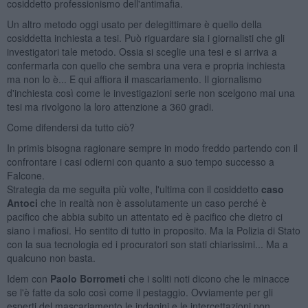
cosiddetto professionismo dell'antimafia.
Un altro metodo oggi usato per delegittimare è quello della
cosiddetta inchiesta a tesi. Può riguardare sia i giornalisti che gli
investigatori tale metodo. Ossia si sceglie una tesi e si arriva a
confermarla con quello che sembra una vera e propria inchiesta
ma non lo è... E qui affiora il mascariamento. Il giornalismo
d'inchiesta così come le investigazioni serie non scelgono mai una
tesi ma rivolgono la loro attenzione a 360 gradi.
Come difendersi da tutto ciò?
In primis bisogna ragionare sempre in modo freddo partendo con il
confrontare i casi odierni con quanto a suo tempo successo a
Falcone.
Strategia da me seguita più volte, l'ultima con il cosiddetto
caso
Antoci
che in realtà non è assolutamente un caso perché è
pacifico che abbia subito un attentato ed è pacifico che dietro ci
siano i mafiosi. Ho sentito di tutto in proposito. Ma la Polizia di Stato
con la sua tecnologia ed i procuratori son stati chiarissimi... Ma a
qualcuno non basta.
Idem con
Paolo Borrometi
che i soliti noti dicono che le minacce
se l'è fatte da solo così come il pestaggio. Ovviamente per gli
esperti del mascariamento le indagini e le intercettazioni non