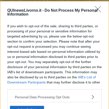
valgono.
QUInewsLivorno.it -
Do Not Process My Personal
Ovviamente
Borrometi
ed
Antoci
sono presi di mira dai
Information
mascariatori ma sapete cosa è il bello... Che prima o poi i
mascariatori son destinati a pagare per le loro azioni.
La giustizia arriva, non sempre in modo veloce ma arriva, in alcuni
If you wish to opt-out of the sale, sharing to third parties, or
casi è pure già arrivata.
processing of your personal or sensitive information for
targeted advertising by us, please use the below opt-out
Occorre quindi in questi casi tenere bene gli occhi aperti ed usare
section to confirm your selection. Please note that after your
la propria intelligenza senza far mancare la propria solidarietà per i
opt-out request is processed you may continue seeing
soggetti presi di mira dai mascariatori.
interest-based ads based on personal information utilized by
Salvatore Calleri
us or personal information disclosed to third parties prior to
your opt-out. You may separately opt-out of the further
disclosure of your personal information by third parties on the
IAB’s list of downstream participants. This information may
also be disclosed by us to third parties on the
IAB’s List of
Downstream Participants
that may further disclose it to other
Se vuoi leggere le notizie principali della Toscana iscriviti alla
third parties.
Newsletter QUInews - ToscanaMedia.
Arriva gratis tutti i giorni
alle 20:00 direttamente nella tua casella di posta.
Personal Data Processing Opt Outs
Basta cliccare
QUI