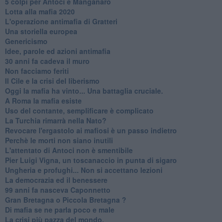
​5 colpi per Antoci e Manganaro
Lotta alla mafia 2020
L'operazione antimafia di Gratteri
Una storiella europea
Genericismo
Idee, parole ed azioni antimafia
30 anni fa cadeva il muro
Non facciamo feriti
Il Cile e la crisi del liberismo
Oggi la mafia ha vinto... Una battaglia cruciale.
A Roma la mafia esiste
Uso del contante, semplificare è complicato
La Turchia rimarrà nella Nato?
Revocare l'ergastolo ai mafiosi è un passo indietro
Perchè le morti non siano inutili
L'attentato di Antoci non è smentibile
Pier Luigi Vigna, un toscanaccio in punta di sigaro
Ungheria e profughi... Non si accettano lezioni
La democrazia ed il benessere
99 anni fa nasceva Caponnetto
Gran Bretagna o Piccola Bretagna ?
Di mafia se ne parla poco e male
La crisi più pazza del mondo.