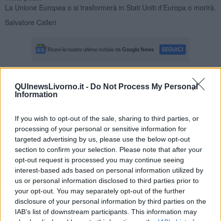
La Unione Europea o si trasformerà in Stati Uniti d’Europa o morirà.
Salvatore Calleri
Se vuoi leggere le notizie principali della Toscana iscriviti alla
QUInewsLivorno.it -
Do Not Process My Personal
Information
Newsletter QUInews - ToscanaMedia.
Arriva gratis tutti i giorni
alle 20:00 direttamente nella tua casella di posta.
If you wish to opt-out of the sale, sharing to third parties, or
Basta cliccare
QUI
processing of your personal or sensitive information for
Ti potrebbe interessare anche:
targeted advertising by us, please use the below opt-out
section to confirm your selection. Please note that after your
Articoli dal Blog “Legalità e non solo” di Salvatore Calleri
opt-out request is processed you may continue seeing
Il “dopo” Matteo Messina Denaro
interest-based ads based on personal information utilized by
Vademecum antimafia per gli elettori
us or personal information disclosed to third parties prior to
Toscana chiama Palermo
your opt-out. You may separately opt-out of the further
Serve un esercito europeo
disclosure of your personal information by third parties on the
I superbonus rischiano di favorire la mafia
IAB’s list of downstream participants. This information may
Occorre potenziare il controllo del territorio