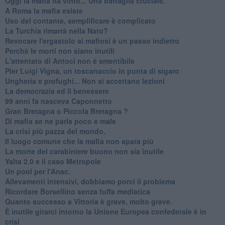
Oggi la mafia ha vinto... Una battaglia cruciale.
A Roma la mafia esiste
Uso del contante, semplificare è complicato
La Turchia rimarrà nella Nato?
Revocare l'ergastolo ai mafiosi è un passo indietro
Perchè le morti non siano inutili
L'attentato di Antoci non è smentibile
Pier Luigi Vigna, un toscanaccio in punta di sigaro
Ungheria e profughi... Non si accettano lezioni
La democrazia ed il benessere
99 anni fa nasceva Caponnetto
Gran Bretagna o Piccola Bretagna ?
Di mafia se ne parla poco e male
La crisi più pazza del mondo.
Il luogo comune che la mafia non spara più
La morte del carabiniere buono non sia inutile
Yalta 2.0 e il caso Metropole
​Un pool per l'Anac.
Allevamenti intensivi, dobbiamo porci il problema
Ricordare Borsellino senza fuffa mediatica
​Quanto successo a Vittoria è grave, molto grave.
​È inutile girarci intorno la Unione Europea confederale è in
crisi