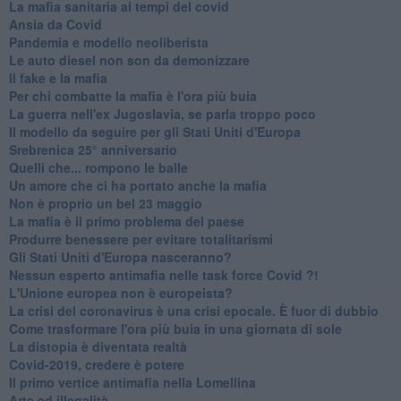
​La mafia sanitaria ai tempi del covid
Ansia da Covid
Pandemia e modello neoliberista
Le auto diesel non son da demonizzare
​Il fake e la mafia
Per chi combatte la mafia è l'ora più buia
La guerra nell'ex Jugoslavia, se parla troppo poco
Il modello da seguire per gli Stati Uniti d'Europa
Srebrenica 25° anniversario
Quelli che... rompono le balle
Un amore che ci ha portato anche la mafia
Non è proprio un bel 23 maggio
La mafia è il primo problema del paese
Produrre benessere per evitare totalitarismi
Gli Stati Uniti d'Europa nasceranno?
Nessun esperto antimafia nelle task force Covid ?!
L'Unione europea non è europeista?
La crisi del coronavirus è una crisi epocale. È fuor di dubbio
Come trasformare l'ora più buia in una giornata di sole
​La distopia è diventata realtà
Covid-2019, credere è potere
Il primo vertice antimafia nella Lomellina
Arte ed illegalità