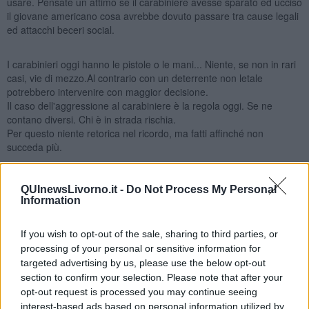
usare. Pensate un attimo se il carabiniere avesse sparato ed ucciso
il giovane americano cosa avrebbe dovuto passare tra cause legali
ed attacchi beceri social.
I carabinieri oggi hanno le pistole o le mani... Niente, se non in rari
casi, vie di mezzo.Al contrario con un deterrente non letale
potrebbero intervenire con maggior decisione.
Il caso dell'aggressione al carabiniere è la regola oggi. Se ne
contano diversi. Chi è in strada rischia.
Per questo niente retorica nel ricordo, ma fatti affinché non
succeda più.
Salvatore Calleri
QUInewsLivorno.it -
Do Not Process My Personal
Information
If you wish to opt-out of the sale, sharing to third parties, or
processing of your personal or sensitive information for
Se vuoi leggere le notizie principali della Toscana iscriviti alla
targeted advertising by us, please use the below opt-out
Newsletter QUInews - ToscanaMedia.
Arriva gratis tutti i giorni
section to confirm your selection. Please note that after your
alle 20:00 direttamente nella tua casella di posta.
opt-out request is processed you may continue seeing
Basta cliccare
QUI
interest-based ads based on personal information utilized by