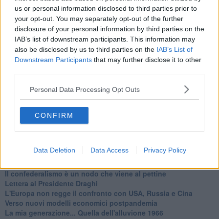
us or personal information disclosed to third parties prior to
Ti potrebbe interessare anche:
your opt-out. You may separately opt-out of the further
disclosure of your personal information by third parties on the
Articoli dal Blog “Legalità e non solo” di Salvatore Calleri
IAB’s list of downstream participants. This information may
Il “dopo” Matteo Messina Denaro
also be disclosed by us to third parties on the
IAB’s List of
Vademecum antimafia per gli elettori
Downstream Participants
that may further disclose it to other
Toscana chiama Palermo
third parties.
Serve un esercito europeo
I superbonus rischiano di favorire la mafia
Personal Data Processing Opt Outs
Occorre potenziare il controllo del territorio
​Nuovi scenari narcos a Firenze?
Alla 'ndrangheta piace la Toscana
CONFIRM
Siamo in una situazione di Red Alert
La "Dichiarazione di Vallombrosa"
La chimera dell'esercito europeo
Data Deletion
Data Access
Privacy Policy
Politicamente scorrevole
La festa dell'Europa
Il confederalismo è un nodo che viene al pettine
Lettera al Presidente Draghi
L'Europa non regge il confronto con USA, Russia e Cina
Verso nuovi modelli economici postpandemia
​La mia generazione... Quella dell'alluvione 1966