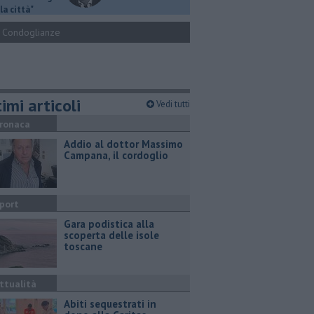
la città"
Condoglianze
imi articoli
Vedi tutti
ronaca
Addio al dottor Massimo
Campana, il cordoglio
port
Gara podistica alla
scoperta delle isole
toscane
ttualità
Abiti sequestrati in