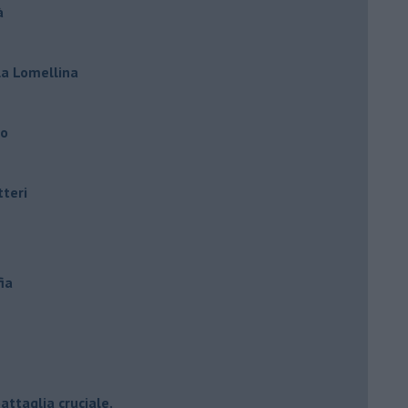
à
lla Lomellina
ro
tteri
ia
attaglia cruciale.