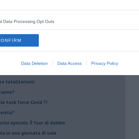
 se parla troppo poco
Stati Uniti d'Europa
l Data Processing Opt Outs
CONFIRM
nche la mafia
io
Data Deletion
Data Access
Privacy Policy
 del paese
re totalitarismi
eranno?
e task force Covid ?!
peista?
crisi epocale. È fuor di dubbio
ia in una giornata di sole