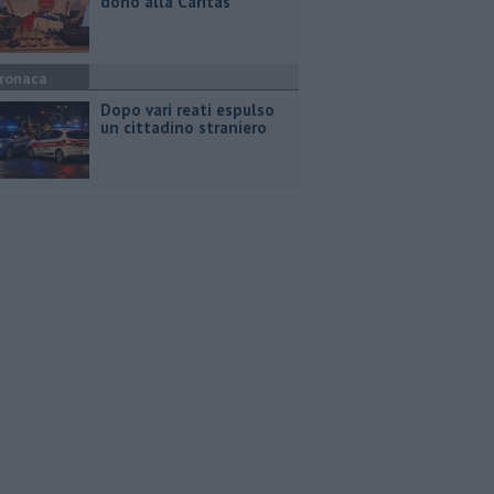
dono alla Caritas
ronaca
Dopo vari reati espulso
un cittadino straniero