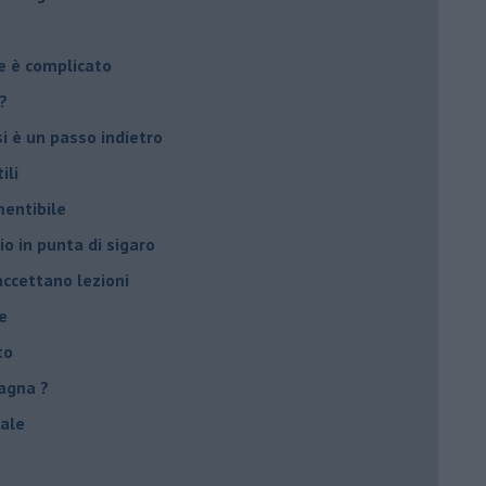
e è complicato
?
si è un passo indietro
ili
mentibile
io in punta di sigaro
accettano lezioni
e
to
agna ?
male