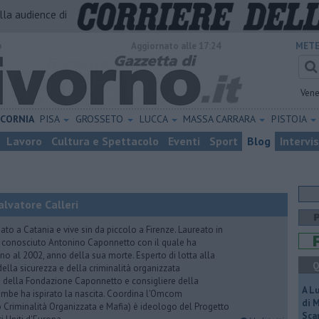
alla audience di
o
Aggiornato alle 17:24
METE
Vene
ICORNIA
PISA
GROSSETO
LUCCA
MASSA CARRARA
PISTOIA
Lavoro
Cultura e Spettacolo
Eventi
Sport
Blog
Intervi
lvatore Calleri
ato a Catania e vive sin da piccolo a Firenze. Laureato in
a conosciuto Antonino Caponnetto con il quale ha
no al 2002, anno della sua morte. Esperto di lotta alla
Q
ella sicurezza e della criminalità organizzata
e della Fondazione Caponnetto e consigliere della
A L
rambe ha ispirato la nascita. Coordina l'Omcom
di 
 Criminalità Organizzata e Mafia) è ideologo del Progetto
Scar