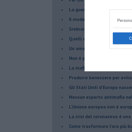
La guerra nell'ex Jugoslavia,
Il modello da seguire per gli 
Persona
Srebrenica 25° anniversario
Quelli che... rompono le balle
Un amore che ci ha portato a
Non è proprio un bel 23 magg
La mafia è il primo problema
Produrre benessere per evita
Gli Stati Uniti d'Europa nasc
Nessun esperto antimafia nell
L'Unione europea non è euro
La crisi del coronavirus è una 
Come trasformare l'ora più bu