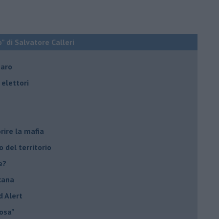
o” di Salvatore Calleri
naro
elettori
rire la mafia
o del territorio
e?
cana
d Alert
osa"