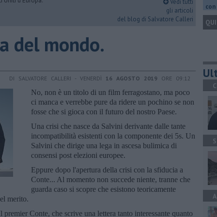
i Uniti d'Europa.
Vedi tutti
con 
gli articoli
del blog di Salvatore Calleri
QUI
za del mondo.
Ult
DI SALVATORE CALLERI - VENERDÌ
16 AGOSTO 2019
ORE 09:12
C
No, non è un titolo di un film ferragostano, ma poco
ci manca e verrebbe pure da ridere un pochino se non
fosse che si gioca con il futuro del nostro Paese.
Una crisi che nasce da Salvini derivante dalle tante
incompatibilità esistenti con la componente dei 5s. Un
S
Salvini che dirige una lega in ascesa bulimica di
consensi post elezioni europee.
Eppure dopo l'apertura della crisi con la sfiducia a
Conte... Al momento non succede niente, tranne che
guarda caso si scopre che esistono teoricamente
A
el merito.
 Il premier Conte, che scrive una lettera tanto interessante quanto