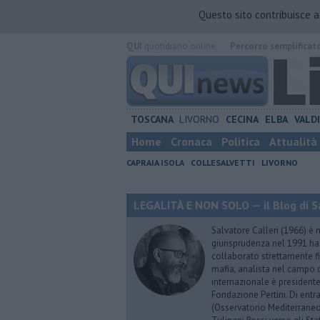
Questo sito contribuisce 
QUI
quotidiano online.
Percorso semplificat
TOSCANA
LIVORNO
CECINA
ELBA
VALD
Home
Cronaca
Politica
Attualità
CAPRAIA ISOLA
COLLESALVETTI
LIVORNO
LEGALITÀ E NON SOLO — il Blog di Sa
Salvatore Calleri (1966) è n
giurisprudenza nel 1991 h
collaborato strettamente fi
mafia, analista nel campo d
internazionale è president
Fondazione Pertini. Di ent
(Osservatorio Mediterraneo