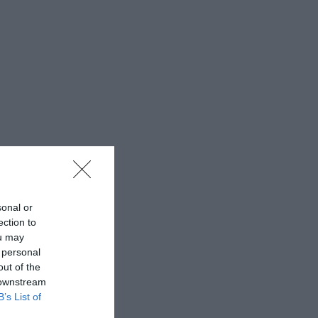
sonal or
ection to
ou may
 personal
out of the
 downstream
B’s List of