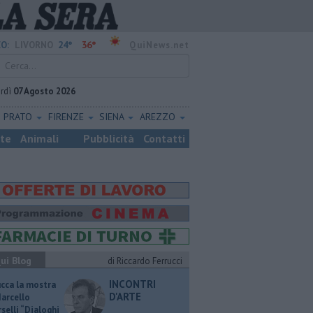
24°
36°
O:
LIVORNO
QuiNews.net
rdì
07 Agosto 2026
PRATO
FIRENZE
SIENA
AREZZO
ste
Animali
Pubblicità
Contatti
ui Blog
di Riccardo Ferrucci
INCONTRI
ucca la mostra
D'ARTE
Marcello
selli “Dialoghi