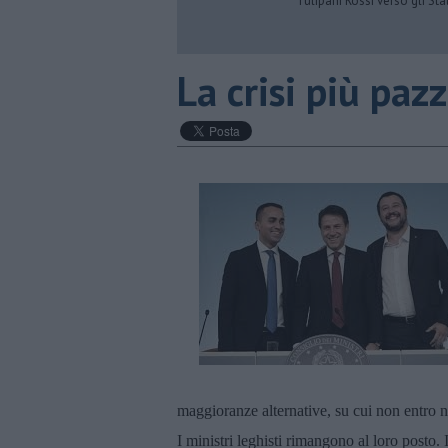
Tulipani Rossi verso gli Stat
La crisi più paz
maggioranze alternative, su cui non entro n
I ministri leghisti rimangono al loro posto.