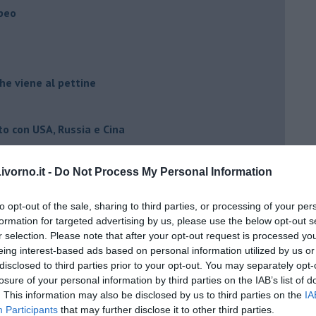
opeo
he viene al pettine
to con USA, Russia e Cina
ci postpandemia
vorno.it -
Do Not Process My Personal Information
dell'alluvione 1966
el covid
to opt-out of the sale, sharing to third parties, or processing of your per
formation for targeted advertising by us, please use the below opt-out s
r selection. Please note that after your opt-out request is processed y
ista
eing interest-based ads based on personal information utilized by us or
disclosed to third parties prior to your opt-out. You may separately opt-
emonizzare
losure of your personal information by third parties on the IAB’s list of
. This information may also be disclosed by us to third parties on the
IA
Participants
that may further disclose it to other third parties.
ora più buia