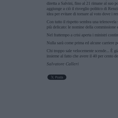
diretta a Salvini, fino al 21 rimane al suo p
aggiunge a ciò il risveglio politico di Renzi
idea per evitare di tornare al voto dove i r
Con tutto il rispetto sembra una telenovel
più delicato: le nomine della commissione e
Nel frattempo a crisi aperta i ministri conti
Nulla sarà come prima ed alcune carriere po
Chi troppo sale velocemente scende... È già
insieme al fatto che avere il 40 per cento d
Salvatore Calleri