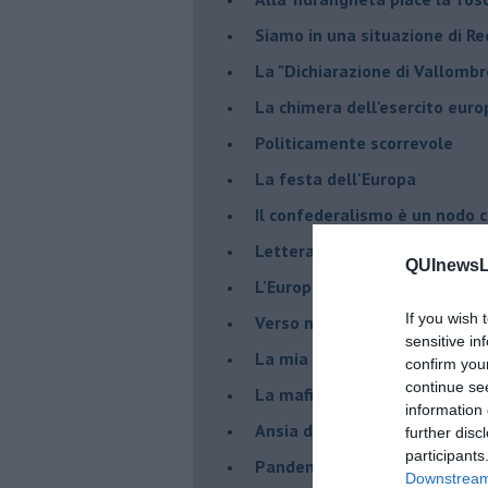
Siamo in una situazione di Re
La "Dichiarazione di Vallombr
La chimera dell'esercito eur
Politicamente scorrevole
La festa dell'Europa
Il confederalismo è un nodo c
Lettera al Presidente Draghi
QUInewsLi
L'Europa non regge il confron
If you wish 
Verso nuovi modelli economi
sensitive in
​La mia generazione... Quella 
confirm you
continue se
​La mafia sanitaria ai tempi d
information 
Ansia da Covid
further disc
participants
Pandemia e modello neoliber
Downstream 