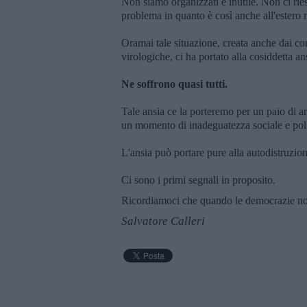
Non siamo organizzati è inutile. Non ci rie
problema in quanto è così anche all'estero
Oramai tale situazione, creata anche dai con
virologiche, ci ha portato alla cosiddetta an
Ne soffrono quasi tutti.
Tale ansia ce la porteremo per un paio di a
un momento di inadeguatezza sociale e poli
L'ansia può portare pure alla autodistruzione
Ci sono i primi segnali in proposito.
Ricordiamoci che quando le democrazie non 
Salvatore Calleri