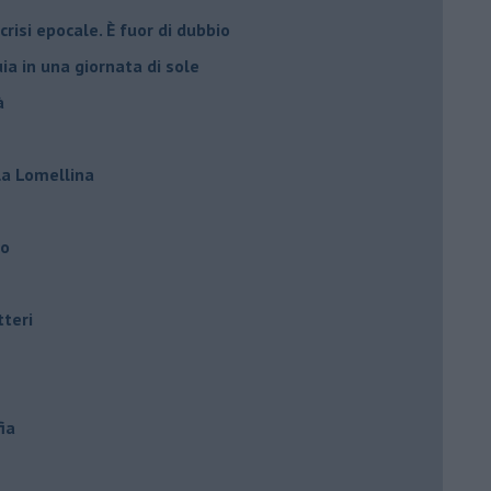
crisi epocale. È fuor di dubbio
ia in una giornata di sole
à
lla Lomellina
ro
tteri
ia