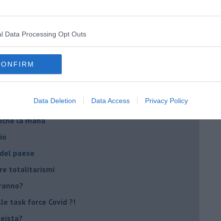
emonizzare
l Data Processing Opt Outs
ora più buia
 se parla troppo poco
CONFIRM
Stati Uniti d'Europa
Data Deletion
Data Access
Privacy Policy
nche la mafia
io
 del paese
re totalitarismi
eranno?
e task force Covid ?!
peista?