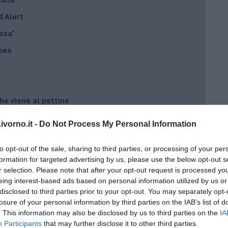
d Alert
osa"
opeo
he viene al pettine
vorno.it -
Do Not Process My Personal Information
to con USA, Russia e Cina
to opt-out of the sale, sharing to third parties, or processing of your per
ci postpandemia
formation for targeted advertising by us, please use the below opt-out s
dell'alluvione 1966
r selection. Please note that after your opt-out request is processed y
eing interest-based ads based on personal information utilized by us or
el covid
disclosed to third parties prior to your opt-out. You may separately opt-
losure of your personal information by third parties on the IAB’s list of
. This information may also be disclosed by us to third parties on the
IA
ista
Participants
that may further disclose it to other third parties.