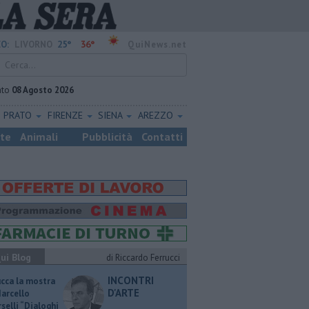
25°
36°
O:
LIVORNO
QuiNews.net
ato
08 Agosto 2026
PRATO
FIRENZE
SIENA
AREZZO
ste
Animali
Pubblicità
Contatti
ui Blog
di Riccardo Ferrucci
INCONTRI
ucca la mostra
D'ARTE
Marcello
selli “Dialoghi