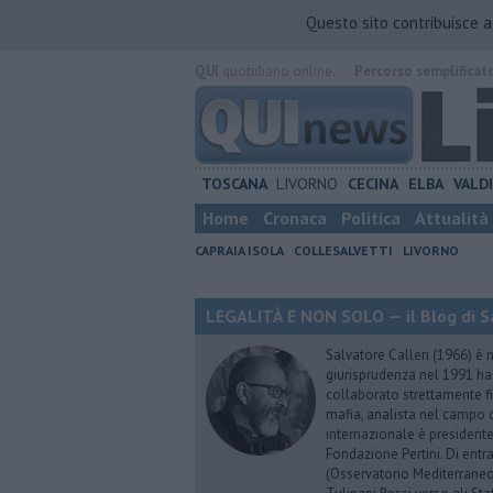
Questo sito contribuisce 
QUI
quotidiano online.
Percorso semplificat
TOSCANA
LIVORNO
CECINA
ELBA
VALD
Home
Cronaca
Politica
Attualità
CAPRAIA ISOLA
COLLESALVETTI
LIVORNO
LEGALITÀ E NON SOLO — il Blog di Sa
Salvatore Calleri (1966) è n
giurisprudenza nel 1991 h
collaborato strettamente fi
mafia, analista nel campo d
internazionale è president
Fondazione Pertini. Di ent
(Osservatorio Mediterraneo