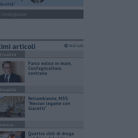
la città"
Condoglianze
imi articoli
Vedi tutti
ttualità
Parco eolico in mare,
Confagricoltura
contraria
ttualità
Retiambiente, M5S:
"Nessun legame con
Giacetti"
ronaca
Quattro chili di droga