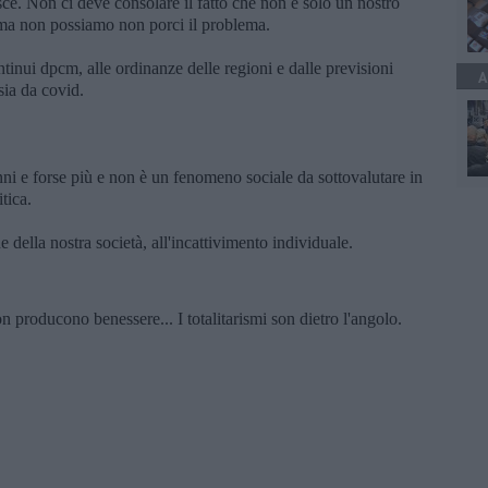
sce. Non ci deve consolare il fatto che non è solo un nostro
 ma non possiamo non porci il problema.
tinui dpcm, alle ordinanze delle regioni e dalle previsioni
A
sia da covid.
nni e forse più e non è un fenomeno sociale da sottovalutare in
tica.
 della nostra società, all'incattivimento individuale.
producono benessere... I totalitarismi son dietro l'angolo.