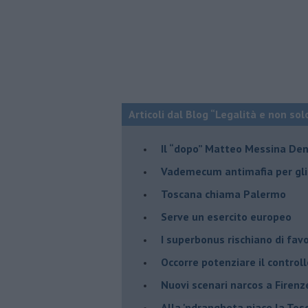
Articoli dal Blog “Legalità e non sol
Il “dopo” Matteo Messina De
Vademecum antimafia per gli 
Toscana chiama Palermo
Serve un esercito europeo
I superbonus rischiano di favo
Occorre potenziare il controll
​Nuovi scenari narcos a Firenz
Alla 'ndrangheta piace la Tos