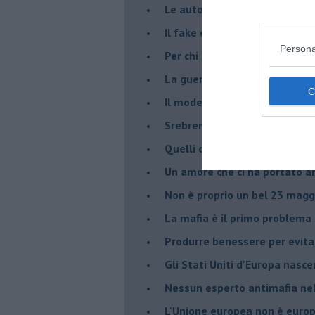
Le auto diesel non son da d
​Il fake e la mafia
Persona
Per chi combatte la mafia è l'
La guerra nell'ex Jugoslavia,
Il modello da seguire per gli 
Srebrenica 25° anniversario
Quelli che... rompono le balle
Un amore che ci ha portato a
Non è proprio un bel 23 magg
La mafia è il primo problema
Produrre benessere per evita
Gli Stati Uniti d'Europa nasc
Nessun esperto antimafia nell
L'Unione europea non è euro