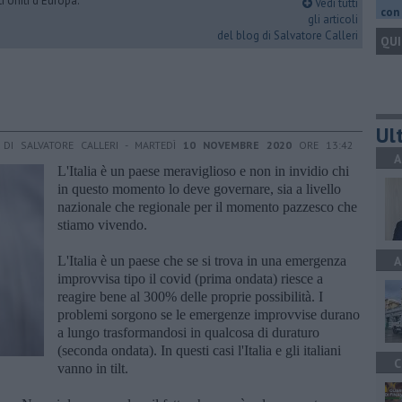
i Uniti d'Europa.
Vedi tutti
con 
gli articoli
del blog di Salvatore Calleri
QUI
Ult
DI SALVATORE CALLERI - MARTEDÌ
10 NOVEMBRE 2020
ORE 13:42
A
L'Italia è un paese meraviglioso e non in invidio chi
in questo momento lo deve governare, sia a livello
nazionale che regionale per il momento pazzesco che
stiamo vivendo.
L'Italia è un paese che se si trova in una emergenza
A
improvvisa tipo il covid (prima ondata) riesce a
reagire bene al 300% delle proprie possibilità. I
problemi sorgono se le emergenze improvvise durano
a lungo trasformandosi in qualcosa di duraturo
(seconda ondata). In questi casi l'Italia e gli italiani
C
vanno in tilt.