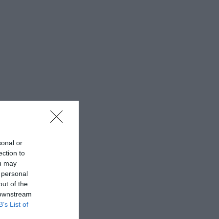
sonal or
ection to
ou may
 personal
out of the
 downstream
B’s List of