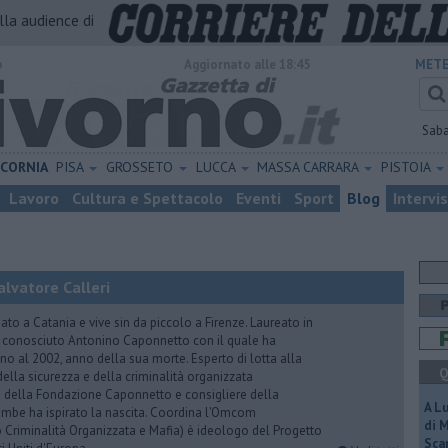
alla audience di
o
Aggiornato alle 18:45
METE
Sab
ICORNIA
PISA
GROSSETO
LUCCA
MASSA CARRARA
PISTOIA
Lavoro
Cultura e Spettacolo
Eventi
Sport
Blog
Intervi
lvatore Calleri
ato a Catania e vive sin da piccolo a Firenze. Laureato in
a conosciuto Antonino Caponnetto con il quale ha
no al 2002, anno della sua morte. Esperto di lotta alla
Q
ella sicurezza e della criminalità organizzata
e della Fondazione Caponnetto e consigliere della
A L
rambe ha ispirato la nascita. Coordina l'Omcom
di 
 Criminalità Organizzata e Mafia) è ideologo del Progetto
Scar