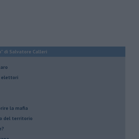
o” di Salvatore Calleri
naro
elettori
rire la mafia
o del territorio
e?
cana