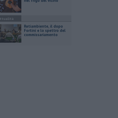
nel frigo del vicino
ttualità
Retiambiente, il dopo
Fortini e lo spettro del
commissariamento