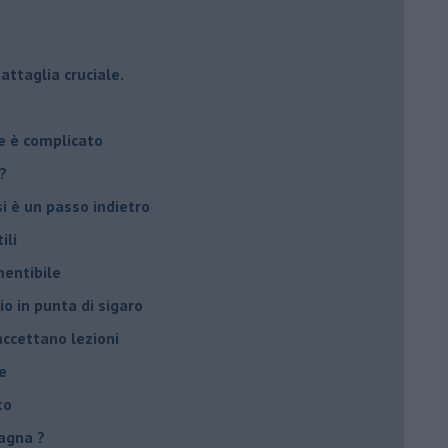
attaglia cruciale.
e è complicato
?
si è un passo indietro
ili
mentibile
io in punta di sigaro
accettano lezioni
e
to
agna ?