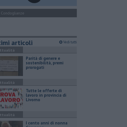
Condoglianze
imi articoli
Vedi tutti
ttualità
Parità di genere e
sostenibilità, premi
prorogati
ttualità
​Tutte le offerte di
lavoro in provincia di
Livorno
ttualità
I cento anni di nonna