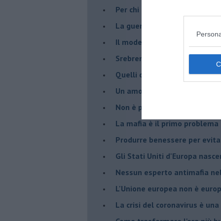
Per chi combatte la mafia è l'
La guerra nell'ex Jugoslavia,
Persona
Il modello da seguire per gli 
Srebrenica 25° anniversario
Quelli che... rompono le balle
Un amore che ci ha portato a
Non è proprio un bel 23 magg
La mafia è il primo problema
Produrre benessere per evita
Gli Stati Uniti d'Europa nasc
Nessun esperto antimafia nell
L'Unione europea non è euro
La crisi del coronavirus è una 
Come trasformare l'ora più bu