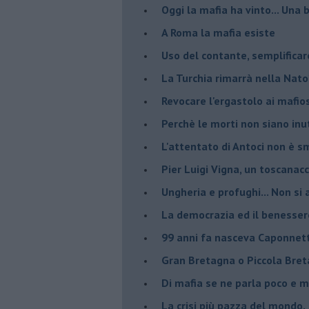
Oggi la mafia ha vinto... Una b
A Roma la mafia esiste
Uso del contante, semplificar
La Turchia rimarrà nella Nato
Revocare l'ergastolo ai mafio
Perchè le morti non siano inut
L'attentato di Antoci non è s
Pier Luigi Vigna, un toscanacc
Ungheria e profughi... Non si 
La democrazia ed il benesser
99 anni fa nasceva Caponnet
Gran Bretagna o Piccola Bret
Di mafia se ne parla poco e 
La crisi più pazza del mondo.