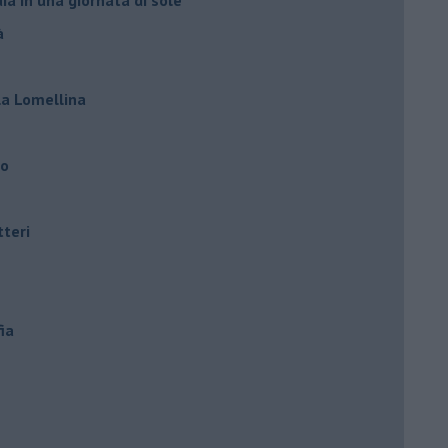
à
lla Lomellina
ro
tteri
ia