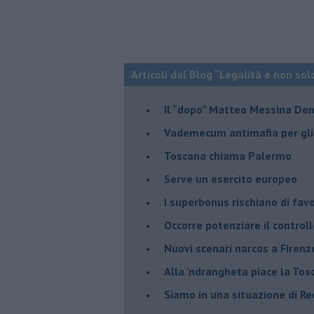
Articoli dal Blog “Legalità e non sol
Il “dopo” Matteo Messina De
Vademecum antimafia per gli 
Toscana chiama Palermo
Serve un esercito europeo
I superbonus rischiano di favo
Occorre potenziare il controll
​Nuovi scenari narcos a Firenz
Alla 'ndrangheta piace la Tos
Siamo in una situazione di Re