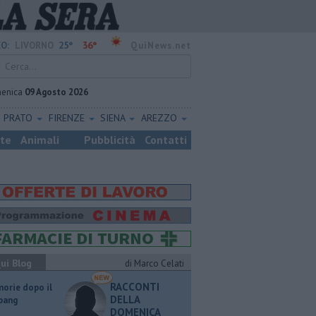
25°
36°
O:
LIVORNO
QuiNews.net
enica
09 Agosto 2026
PRATO
FIRENZE
SIENA
AREZZO
ste
Animali
Pubblicità
Contatti
ui Blog
di Marco Celati
RACCONTI
orie dopo il
DELLA
 bang
DOMENICA