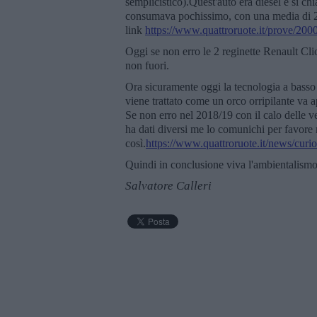
semplicistico).Quest'auto era diesel e si c
consumava pochissimo, con una media di 27
link
https://www.quattroruote.it/prove/2
Oggi se non erro le 2 reginette Renault Cl
non fuori.
Ora sicuramente oggi la tecnologia a basso 
viene trattato come un orco orripilante va a
Se non erro nel 2018/19 con il calo delle v
ha dati diversi me lo comunichi per favore 
così.
https://www.quattroruote.it/news/cur
Quindi in conclusione viva l'ambientalismo 
Salvatore Calleri