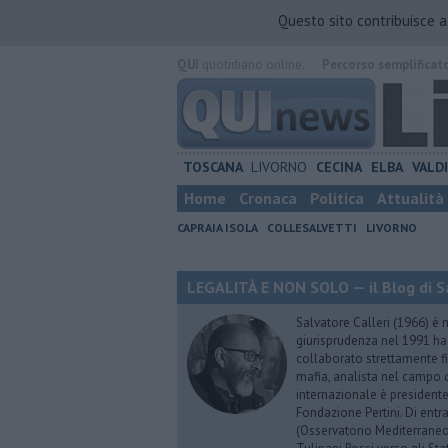
Questo sito contribuisce 
QUI
quotidiano online.
Percorso semplificat
TOSCANA
LIVORNO
CECINA
ELBA
VALD
Home
Cronaca
Politica
Attualità
CAPRAIA ISOLA
COLLESALVETTI
LIVORNO
LEGALITÀ E NON SOLO — il Blog di Sa
Salvatore Calleri (1966) è n
giurisprudenza nel 1991 h
collaborato strettamente fi
mafia, analista nel campo d
internazionale è president
Fondazione Pertini. Di ent
(Osservatorio Mediterraneo