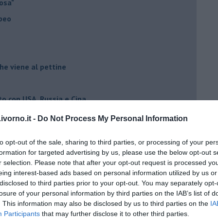
osa"
opeo
he viene al pettine
to con USA, Russia e Cina
ci postpandemia
vorno.it -
Do Not Process My Personal Information
dell'alluvione 1966
to opt-out of the sale, sharing to third parties, or processing of your per
el covid
formation for targeted advertising by us, please use the below opt-out s
r selection. Please note that after your opt-out request is processed y
eing interest-based ads based on personal information utilized by us or
ista
disclosed to third parties prior to your opt-out. You may separately opt-
losure of your personal information by third parties on the IAB’s list of
emonizzare
. This information may also be disclosed by us to third parties on the
IA
Participants
that may further disclose it to other third parties.