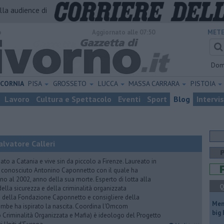
alla audience di
o
Aggiornato alle 07:50
METE
Dom
ICORNIA
PISA
GROSSETO
LUCCA
MASSA CARRARA
PISTOIA
Lavoro
Cultura e Spettacolo
Eventi
Sport
Blog
Intervi
lvatore Calleri
ato a Catania e vive sin da piccolo a Firenze. Laureato in
a conosciuto Antonino Caponnetto con il quale ha
no al 2002, anno della sua morte. Esperto di lotta alla
Q
ella sicurezza e della criminalità organizzata
e della Fondazione Caponnetto e consigliere della
Mem
rambe ha ispirato la nascita. Coordina l'Omcom
big
 Criminalità Organizzata e Mafia) è ideologo del Progetto