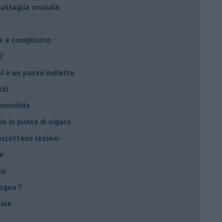
attaglia cruciale.
e è complicato
?
si è un passo indietro
ili
mentibile
io in punta di sigaro
accettano lezioni
e
to
agna ?
male