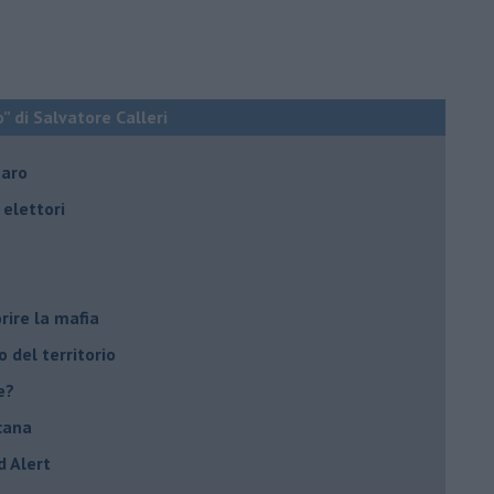
o” di Salvatore Calleri
naro
elettori
rire la mafia
o del territorio
e?
cana
d Alert