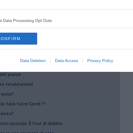
ora più buia
 se parla troppo poco
l Data Processing Opt Outs
Stati Uniti d'Europa
CONFIRM
nche la mafia
Data Deletion
Data Access
Privacy Policy
io
 del paese
re totalitarismi
eranno?
e task force Covid ?!
peista?
crisi epocale. È fuor di dubbio
ia in una giornata di sole