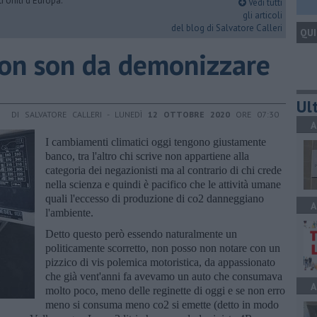
i Uniti d'Europa.
Vedi tutti
gli articoli
del blog di Salvatore Calleri
QUI
non son da demonizzare
Ult
DI SALVATORE CALLERI - LUNEDÌ
12 OTTOBRE 2020
ORE 07:30
A
I cambiamenti climatici oggi tengono giustamente
banco, tra l'altro chi scrive non appartiene alla
categoria dei negazionisti ma al contrario di chi crede
nella scienza e quindi è pacifico che le attività umane
quali l'eccesso di produzione di co2 danneggiano
A
l'ambiente.
Detto questo però essendo naturalmente un
politicamente scorretto, non posso non notare con un
pizzico di vis polemica motoristica, da appassionato
che già vent'anni fa avevamo un auto che consumava
A
molto poco, meno delle reginette di oggi e se non erro
meno si consuma meno co2 si emette (detto in modo