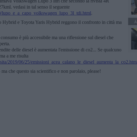
hiamava Volkswagen Lupo 3 litri che secondo la rivista 4R
kml. vedasi in tal senso il seguente
000/lupo_e_a_capo_volkswagen_lupo_3l_tdi.html
.
A
io Hybrid e Toyota Yaris Hybrid reggono il confronto in città ma
consumo è più accessibile ma una riflessione sul diesel che
perta.
endite delle diesel è aumentata l'emissione di co2... Se qualcuno
ma a me risulta
iosita/2019/06/25/emissioni_acea_calano_le_diesel_aumenta_la_co2.htm
ma che questo sia scientifico e non parolaio, please!