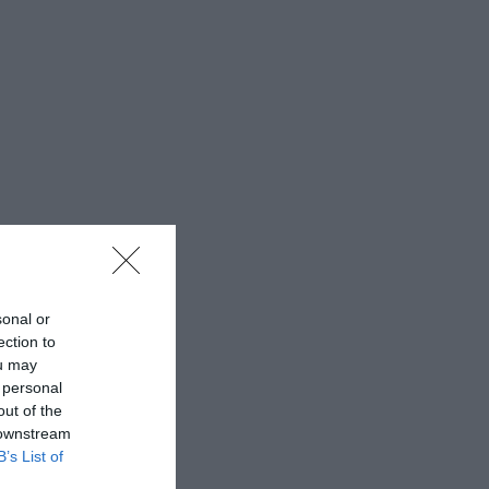
sonal or
ection to
ou may
 personal
out of the
 downstream
B’s List of