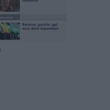
Giovanna
ttualità
​Benzina, gasolio, gpl,
ecco dove risparmiare
l