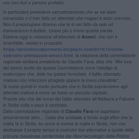
con toni duri e persino profetici.
In particolare prevedevo sarcasticamente
che se sei stato
minacciato o ti han fatto un attentato che magari è stato sventato...
Non ti preoccupare diranno che te lo sei fatto da solo od
insinueranno il dubbio.
Usavo più o meno queste parole.
Ebbene oggi in relazione all'attentato di
Antoci
, che non è
smentibile, vedasi in proposito
https://antoninocaponnetto.blogspot.com/2018/10/come-
volevano-ammazzare-antoci.html
, la relazione della commissione
regionale siciliana presieduta da Claudio Fava, dice che "Alla luce
del lavoro svolto da questa Commissione corre l’obbligo di
evidenziare che, delle tre ipotesi formulate, il fallito attentato
mafioso con intenzioni stragiste appare la meno plausibile".
Si ripete quindi in modo puntuale che in Sicilia sopravvivere agli
attentati mafiosi è come se fosse un peccato capitale...
Prendo atto che dai tempi del fallito attentato all'Addaura a Falcone
in Sicilia nulla o poco è cambiato.
Dalla commissione regionale di
Claudio Fava
mi aspettavo
sinceramente altro... Ossia che andasse a fondo sugli affari che la
mafia fa in Sicilia, su come si evolve la mafia in Sicilia, non che
dedicasse il proprio tempo a costruire tesi alternative a quelle della
procura messinese confermate dai rilievi tecnologici della Polizia