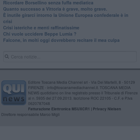
Ricordare Borsellino senza fuffa mediatica
​Quanto successo a Vittoria è grave, molto grave.
​È inutile girarci intorno la Unione Europea confederale è in
crisi
Crisi isteriche e menti raffinatissime
Chi vuole uccidere Beppe Lumia ?
Falcone, in molti oggi dovrebbero recitare il mea culpa
Editore Toscana Media Channel srl - Via Dei Martelli, 8 - 50129
FIRENZE - info@toscanamediachannel.it. TOSCANA MEDIA
NEWS quotidiano on line registrato presso il Tribunale di Firenze
al n. 5935 del 27.09.2013. Iscrizione ROC 22105 - C.F. e P.Iva
0620787048
Fatturazione Elettronica M5UXCR1 |
Privacy Nielsen
Direttore responsabile Marco Migli
Powered by
Aperion.it