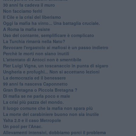
30 anni fa cadeva il muro
Non facciamo feriti
Il Cile e la crisi del liberismo
Oggi la mafia ha vinto... Una battaglia cruciale.
A Roma la mafia esiste
Uso del contante, semplificare è complicato
La Turchia rimarrà nella Nato?
Revocare l'ergastolo ai mafiosi è un passo indietro
Perchè le morti non siano inutili
L'attentato di Antoci non è smentibile
Pier Luigi Vigna, un toscanaccio in punta di sigaro
Ungheria e profughi... Non si accettano lezioni
La democrazia ed il benessere
99 anni fa nasceva Caponnetto
Gran Bretagna o Piccola Bretagna ?
Di mafia se ne parla poco e male
La crisi più pazza del mondo.
Il luogo comune che la mafia non spara più
La morte del carabiniere buono non sia inutile
Yalta 2.0 e il caso Metropole
​Un pool per l'Anac.
Allevamenti intensivi, dobbiamo porci il problema