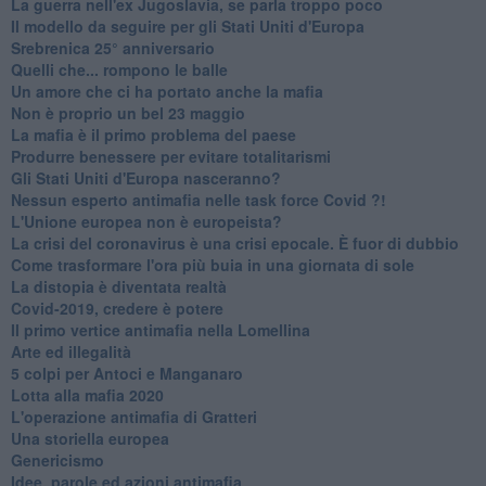
La guerra nell'ex Jugoslavia, se parla troppo poco
Il modello da seguire per gli Stati Uniti d'Europa
Srebrenica 25° anniversario
Quelli che... rompono le balle
Un amore che ci ha portato anche la mafia
Non è proprio un bel 23 maggio
La mafia è il primo problema del paese
Produrre benessere per evitare totalitarismi
Gli Stati Uniti d'Europa nasceranno?
Nessun esperto antimafia nelle task force Covid ?!
L'Unione europea non è europeista?
La crisi del coronavirus è una crisi epocale. È fuor di dubbio
Come trasformare l'ora più buia in una giornata di sole
​La distopia è diventata realtà
Covid-2019, credere è potere
Il primo vertice antimafia nella Lomellina
Arte ed illegalità
​5 colpi per Antoci e Manganaro
Lotta alla mafia 2020
L'operazione antimafia di Gratteri
Una storiella europea
Genericismo
Idee, parole ed azioni antimafia