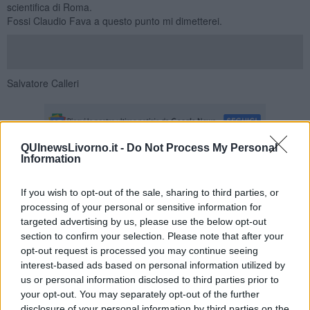
scientifica di Roma.
Fossi Claudio Fava a questo punto mi dimetterei.
Salvatore Calleri
QUInewsLivorno.it -
Do Not Process My Personal
Information
Se vuoi leggere le notizie principali della Toscana iscriviti alla
Newsletter QUInews - ToscanaMedia.
Arriva gratis tutti i giorni
If you wish to opt-out of the sale, sharing to third parties, or
alle 20:00 direttamente nella tua casella di posta.
processing of your personal or sensitive information for
Basta cliccare
QUI
targeted advertising by us, please use the below opt-out
section to confirm your selection. Please note that after your
Ti potrebbe interessare anche:
opt-out request is processed you may continue seeing
interest-based ads based on personal information utilized by
Articoli dal Blog “Legalità e non solo” di Salvatore Calleri
us or personal information disclosed to third parties prior to
Il “dopo” Matteo Messina Denaro
your opt-out. You may separately opt-out of the further
Vademecum antimafia per gli elettori
disclosure of your personal information by third parties on the