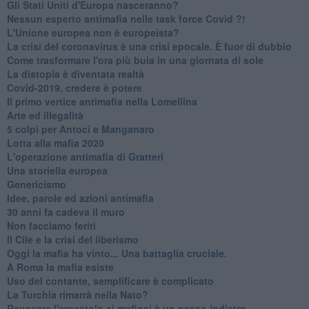
Gli Stati Uniti d'Europa nasceranno?
Nessun esperto antimafia nelle task force Covid ?!
L'Unione europea non è europeista?
La crisi del coronavirus è una crisi epocale. È fuor di dubbio
Come trasformare l'ora più buia in una giornata di sole
​La distopia è diventata realtà
Covid-2019, credere è potere
Il primo vertice antimafia nella Lomellina
Arte ed illegalità
​5 colpi per Antoci e Manganaro
Lotta alla mafia 2020
L'operazione antimafia di Gratteri
Una storiella europea
Genericismo
Idee, parole ed azioni antimafia
30 anni fa cadeva il muro
Non facciamo feriti
Il Cile e la crisi del liberismo
Oggi la mafia ha vinto... Una battaglia cruciale.
A Roma la mafia esiste
Uso del contante, semplificare è complicato
La Turchia rimarrà nella Nato?
Revocare l'ergastolo ai mafiosi è un passo indietro