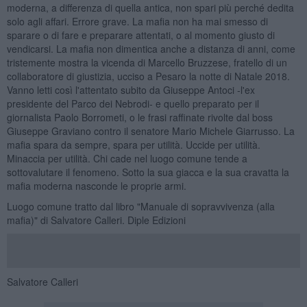
moderna, a differenza di quella antica, non spari più perché dedita
solo agli affari. Errore grave. La mafia non ha mai smesso di
sparare o di fare e preparare attentati, o al momento giusto di
vendicarsi. La mafia non dimentica anche a distanza di anni, come
tristemente mostra la vicenda di Marcello Bruzzese, fratello di un
collaboratore di giustizia, ucciso a Pesaro la notte di Natale 2018.
Vanno letti così l'attentato subito da Giuseppe Antoci -l'ex
presidente del Parco dei Nebrodi- e quello preparato per il
giornalista Paolo Borrometi, o le frasi raffinate rivolte dal boss
Giuseppe Graviano contro il senatore Mario Michele Giarrusso. La
mafia spara da sempre, spara per utilità. Uccide per utilità.
Minaccia per utilità. Chi cade nel luogo comune tende a
sottovalutare il fenomeno. Sotto la sua giacca e la sua cravatta la
mafia moderna nasconde le proprie armi.
Luogo comune tratto dal libro "Manuale di sopravvivenza (alla
mafia)" di Salvatore Calleri. Diple Edizioni
Salvatore Calleri