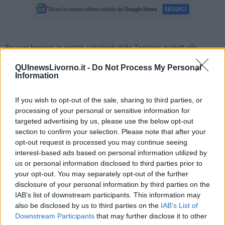
Se vuoi leggere le notizie principali della Toscana iscriviti alla
Newsletter QUInews - ToscanaMedia.
Arriva gratis tutti i giorni
alle 20:00 direttamente nella tua casella di posta.
QUInewsLivorno.it -
Do Not Process My Personal
Information
Basta cliccare
QUI
Ti potrebbe interessare anche:
If you wish to opt-out of the sale, sharing to third parties, or
processing of your personal or sensitive information for
Articoli dal Blog “Legalità e non solo” di Salvatore Calleri
targeted advertising by us, please use the below opt-out
Il “dopo” Matteo Messina Denaro
section to confirm your selection. Please note that after your
Vademecum antimafia per gli elettori
opt-out request is processed you may continue seeing
Toscana chiama Palermo
interest-based ads based on personal information utilized by
Serve un esercito europeo
us or personal information disclosed to third parties prior to
I superbonus rischiano di favorire la mafia
your opt-out. You may separately opt-out of the further
Occorre potenziare il controllo del territorio
disclosure of your personal information by third parties on the
​Nuovi scenari narcos a Firenze?
IAB’s list of downstream participants. This information may
Alla 'ndrangheta piace la Toscana
also be disclosed by us to third parties on the
IAB’s List of
Siamo in una situazione di Red Alert
Downstream Participants
that may further disclose it to other
La "Dichiarazione di Vallombrosa"