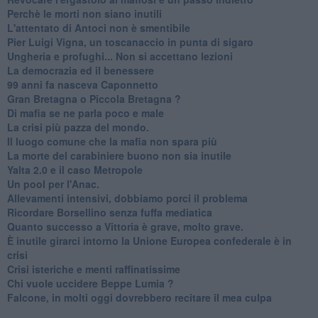
Perchè le morti non siano inutili
L'attentato di Antoci non è smentibile
Pier Luigi Vigna, un toscanaccio in punta di sigaro
Ungheria e profughi... Non si accettano lezioni
La democrazia ed il benessere
99 anni fa nasceva Caponnetto
Gran Bretagna o Piccola Bretagna ?
Di mafia se ne parla poco e male
La crisi più pazza del mondo.
Il luogo comune che la mafia non spara più
La morte del carabiniere buono non sia inutile
Yalta 2.0 e il caso Metropole
​Un pool per l'Anac.
Allevamenti intensivi, dobbiamo porci il problema
Ricordare Borsellino senza fuffa mediatica
​Quanto successo a Vittoria è grave, molto grave.
​È inutile girarci intorno la Unione Europea confederale è in
crisi
Crisi isteriche e menti raffinatissime
Chi vuole uccidere Beppe Lumia ?
Falcone, in molti oggi dovrebbero recitare il mea culpa