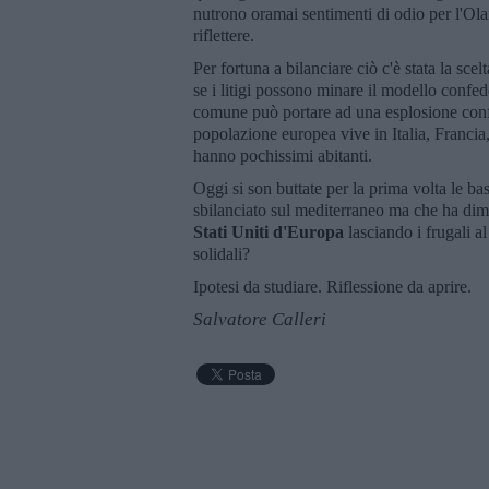
nutrono oramai sentimenti di odio per l'Olan
riflettere.
Per fortuna a bilanciare ciò c'è stata la sce
se i litigi possono minare il modello confe
comune può portare ad una esplosione confe
popolazione europea vive in Italia, Francia,
hanno pochissimi abitanti.
Oggi si son buttate per la prima volta le b
sbilanciato sul mediterraneo ma che ha dimo
Stati Uniti d'Europa
lasciando i frugali a
solidali?
Ipotesi da studiare. Riflessione da aprire.
Salvatore Calleri