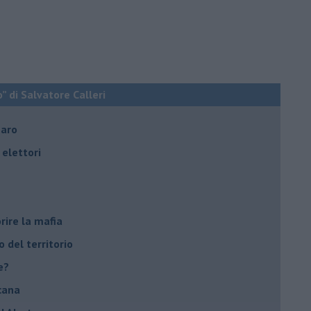
o” di Salvatore Calleri
naro
elettori
rire la mafia
o del territorio
e?
cana