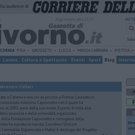
alla audience di
o
Aggiornato alle 17:17
METE
Sab
ICORNIA
PISA
GROSSETO
LUCCA
MASSA CARRARA
PISTOIA
Lavoro
Cultura e Spettacolo
Eventi
Sport
Blog
Intervi
lvatore Calleri
ato a Catania e vive sin da piccolo a Firenze. Laureato in
a conosciuto Antonino Caponnetto con il quale ha
no al 2002, anno della sua morte. Esperto di lotta alla
Q
ella sicurezza e della criminalità organizzata
e della Fondazione Caponnetto e consigliere della
​Un 
rambe ha ispirato la nascita. Coordina l'Omcom
civ
 Criminalità Organizzata e Mafia) è ideologo del Progetto