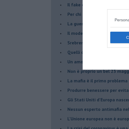
​Il fake e la mafia
Per chi combatte la mafia è l'
Persona
La guerra nell'ex Jugoslavia,
Il modello da seguire per gli 
Srebrenica 25° anniversario
Quelli che... rompono le balle
Un amore che ci ha portato a
Non è proprio un bel 23 magg
La mafia è il primo problema
Produrre benessere per evita
Gli Stati Uniti d'Europa nasc
Nessun esperto antimafia nell
L'Unione europea non è euro
La crisi del coronavirus è una 