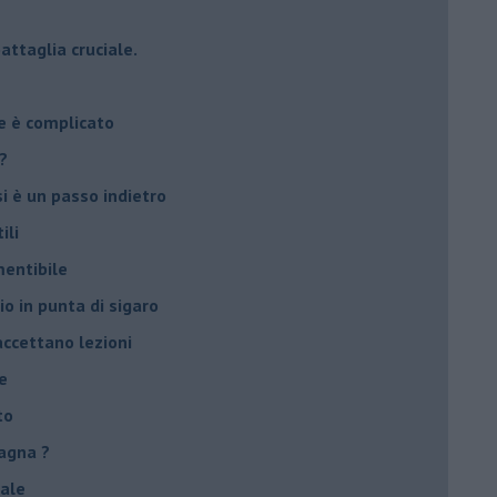
attaglia cruciale.
e è complicato
?
si è un passo indietro
ili
mentibile
io in punta di sigaro
accettano lezioni
e
to
agna ?
male