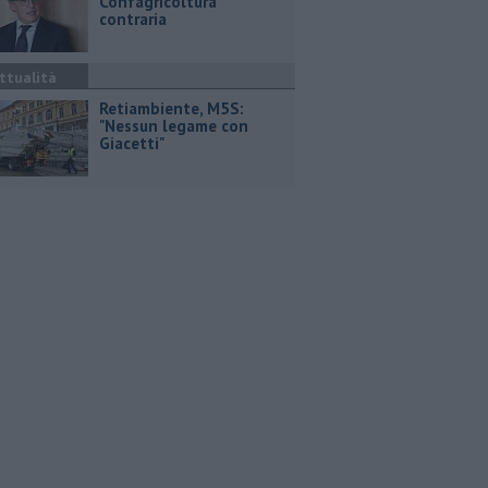
Confagricoltura
contraria
ttualità
Retiambiente, M5S:
"Nessun legame con
Giacetti"