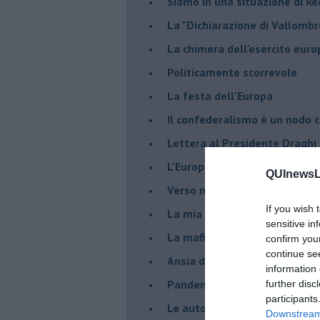
Siamo in una situazione di Re
La "Dichiarazione di Vallombr
La chimera dell'esercito eur
Politicamente scorrevole
La festa dell'Europa
Il confederalismo è un nodo c
Lettera al Presidente Draghi
L'Europa non regge il confron
QUInewsLi
Verso nuovi modelli economi
If you wish 
​La mia generazione... Quella 
sensitive in
​La mafia sanitaria ai tempi d
confirm you
continue se
Ansia da Covid
information 
Pandemia e modello neoliber
further disc
participants
Le auto diesel non son da d
Downstream 