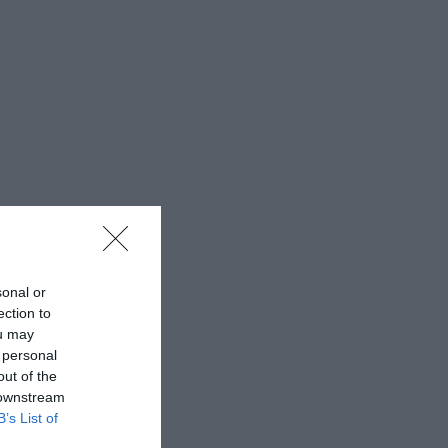
sonal or
ection to
ou may
 personal
out of the
 downstream
B’s List of