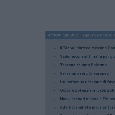
Articoli dal Blog “Legalità e non sol
Il “dopo” Matteo Messina De
Vademecum antimafia per gli 
Toscana chiama Palermo
Serve un esercito europeo
I superbonus rischiano di favo
Occorre potenziare il controll
​Nuovi scenari narcos a Firenz
Alla 'ndrangheta piace la Tos