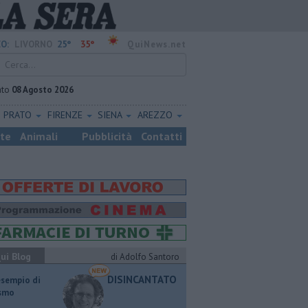
25°
35°
O:
LIVORNO
QuiNews.net
ato
08 Agosto 2026
PRATO
FIRENZE
SIENA
AREZZO
ste
Animali
Pubblicità
Contatti
ui Blog
di Adolfo Santoro
DISINCANTATO
esempio di
ismo