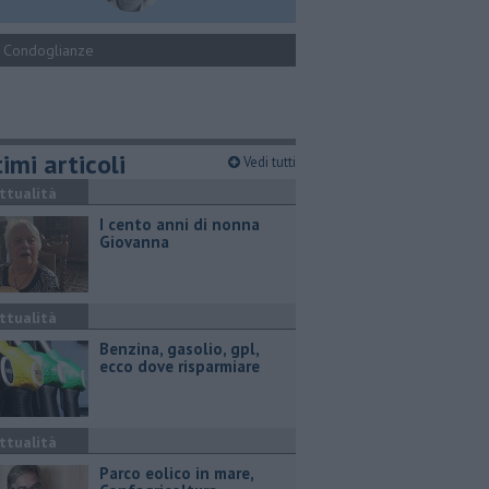
Condoglianze
imi articoli
Vedi tutti
ttualità
I cento anni di nonna
Giovanna
ttualità
​Benzina, gasolio, gpl,
ecco dove risparmiare
ttualità
Parco eolico in mare,