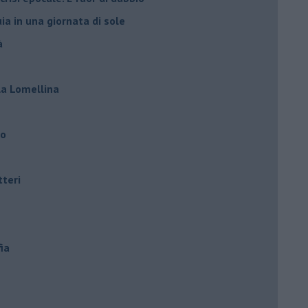
ia in una giornata di sole
à
lla Lomellina
ro
tteri
ia