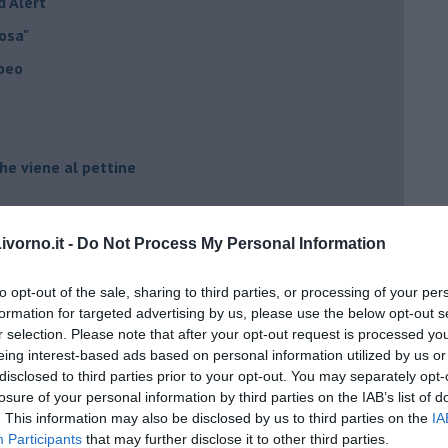
d Alert
osa"
opeo
he viene al pettine
to con USA, Russia e Cina
vorno.it -
Do Not Process My Personal Information
ci postpandemia
to opt-out of the sale, sharing to third parties, or processing of your per
dell'alluvione 1966
formation for targeted advertising by us, please use the below opt-out s
el covid
r selection. Please note that after your opt-out request is processed y
eing interest-based ads based on personal information utilized by us or
disclosed to third parties prior to your opt-out. You may separately opt-
ista
losure of your personal information by third parties on the IAB’s list of
. This information may also be disclosed by us to third parties on the
IA
emonizzare
Participants
that may further disclose it to other third parties.