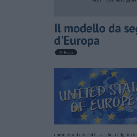
Tulipani Rossi verso gli Stat
Il modello da se
d'Europa
questi giorni dove si è assistito a litigi tra