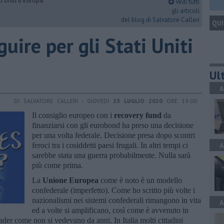
i Uniti d'Europa.
Vedi tutti
gli articoli
del blog di Salvatore Calleri
QUI
guire per gli Stati Uniti
Ult
A
DI SALVATORE CALLERI - GIOVEDÌ
23 LUGLIO 2020
ORE 19:00
Il consiglio europeo con i
recovery fund
da
finanziarsi con gli eurobond ha preso una decisione
per una volta federale. Decisione presa dopo scontri
feroci tra i cosiddetti paesi frugali. In altri tempi ci
A
sarebbe stata una guerra probabilmente. Nulla sarà
più come prima.
La
Unione Europea
come è noto è un modello
confederale (imperfetto). Come ho scritto più volte i
nazionalismi nei sistemi confederali rimangono in vita
A
ed a volte si amplificano, così come è avvenuto in
 leader come non si vedevano da anni. In Italia molti cittadini