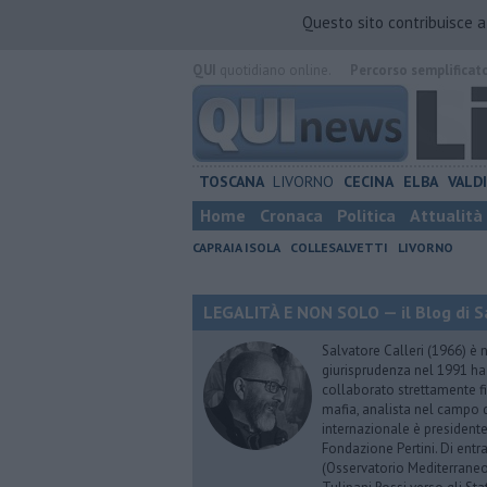
Questo sito contribuisce 
QUI
quotidiano online.
Percorso semplificat
TOSCANA
LIVORNO
CECINA
ELBA
VALD
Home
Cronaca
Politica
Attualità
CAPRAIA ISOLA
COLLESALVETTI
LIVORNO
LEGALITÀ E NON SOLO — il Blog di Sa
Salvatore Calleri (1966) è n
giurisprudenza nel 1991 h
collaborato strettamente fi
mafia, analista nel campo d
internazionale è president
Fondazione Pertini. Di ent
(Osservatorio Mediterraneo