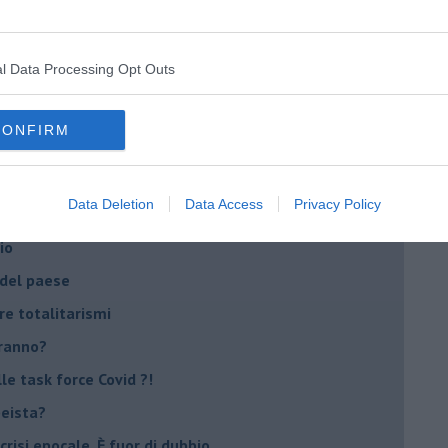
ora più buia
l Data Processing Opt Outs
 se parla troppo poco
Stati Uniti d'Europa
CONFIRM
Data Deletion
Data Access
Privacy Policy
nche la mafia
io
 del paese
re totalitarismi
eranno?
e task force Covid ?!
peista?
crisi epocale. È fuor di dubbio