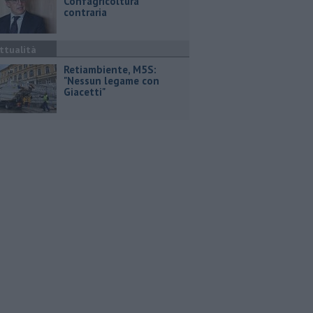
Confagricoltura
contraria
ttualità
Retiambiente, M5S:
"Nessun legame con
Giacetti"