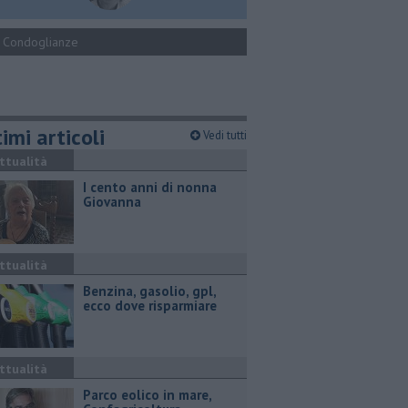
Condoglianze
imi articoli
Vedi tutti
ttualità
I cento anni di nonna
Giovanna
ttualità
​Benzina, gasolio, gpl,
ecco dove risparmiare
ttualità
Parco eolico in mare,