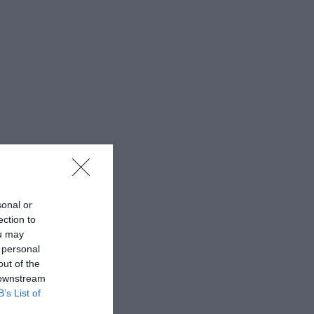
sonal or
ection to
ou may
 personal
out of the
 downstream
B’s List of