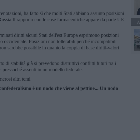
renotazioni, ha fatto sì che molti Stati abbiano assunto posizioni
a Russia.Il rapporto con le case farmaceutiche appare da parte UE
A
nati diritti alcuni Stati dell'est Europa esprimono posizioni
o occidentale. Posizioni non tollerabili perché incompatibili
on sarebbe possibile in quanto la coppia di base diritti-valori
i stabilità già si prevedono distruttivi conflitti futuri tra i
 e pressoché assenti in un modello federale.
erosi altri temi.
onfederalismo è un nodo che viene al pettine... Un nodo