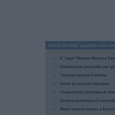
Articoli dal Blog “Legalità e non sol
Il “dopo” Matteo Messina De
Vademecum antimafia per gli 
Toscana chiama Palermo
Serve un esercito europeo
I superbonus rischiano di favo
Occorre potenziare il controll
​Nuovi scenari narcos a Firenz