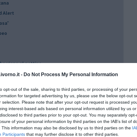
cana
d Alert
osa"
opeo
he viene al pettine
vorno.it -
Do Not Process My Personal Information
to con USA, Russia e Cina
to opt-out of the sale, sharing to third parties, or processing of your per
ci postpandemia
formation for targeted advertising by us, please use the below opt-out s
r selection. Please note that after your opt-out request is processed y
dell'alluvione 1966
eing interest-based ads based on personal information utilized by us or
el covid
disclosed to third parties prior to your opt-out. You may separately opt-
losure of your personal information by third parties on the IAB’s list of
. This information may also be disclosed by us to third parties on the
IA
ista
Participants
that may further disclose it to other third parties.