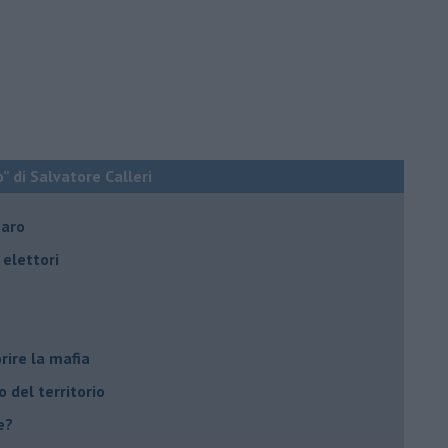
o” di Salvatore Calleri
naro
elettori
rire la mafia
o del territorio
e?