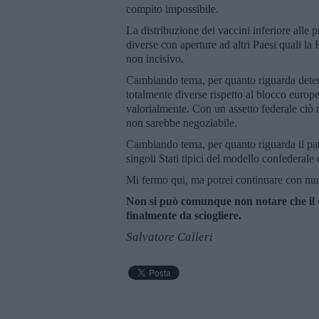
compito impossibile.
La distribuzione dei vaccini inferiore alle p
diverse con aperture ad altri Paesi quali l
non incisivo.
Cambiando tema, per quanto riguarda determi
totalmente diverse rispetto al blocco europe
valorialmente. Con un assetto federale ciò n
non sarebbe negoziabile.
Cambiando tema, per quanto riguarda il patto d
singoli Stati tipici del modello confederale
Mi fermo qui, ma potrei continuare con num
Non si può comunque non notare che il c
finalmente da sciogliere.
Salvatore Calleri