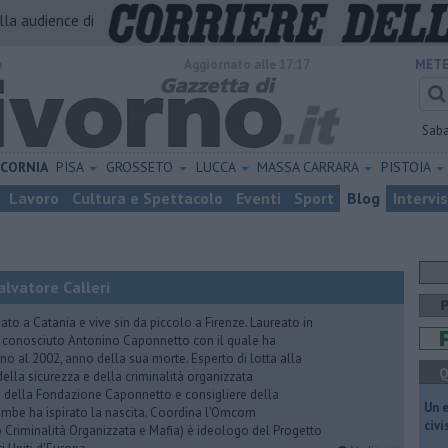
alla audience di
o
Aggiornato alle 17:17
METE
Sab
ICORNIA
PISA
GROSSETO
LUCCA
MASSA CARRARA
PISTOIA
Lavoro
Cultura e Spettacolo
Eventi
Sport
Blog
Intervi
lvatore Calleri
ato a Catania e vive sin da piccolo a Firenze. Laureato in
a conosciuto Antonino Caponnetto con il quale ha
no al 2002, anno della sua morte. Esperto di lotta alla
Q
ella sicurezza e della criminalità organizzata
e della Fondazione Caponnetto e consigliere della
​Un 
rambe ha ispirato la nascita. Coordina l'Omcom
civ
 Criminalità Organizzata e Mafia) è ideologo del Progetto