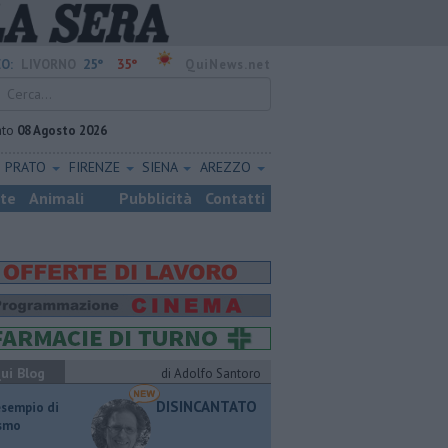
25°
35°
O:
LIVORNO
QuiNews.net
ato
08 Agosto 2026
PRATO
FIRENZE
SIENA
AREZZO
ste
Animali
Pubblicità
Contatti
ui Blog
di Adolfo Santoro
DISINCANTATO
esempio di
ismo