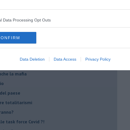
emonizzare
l Data Processing Opt Outs
ora più buia
 se parla troppo poco
CONFIRM
Stati Uniti d'Europa
Data Deletion
Data Access
Privacy Policy
nche la mafia
io
 del paese
re totalitarismi
eranno?
e task force Covid ?!