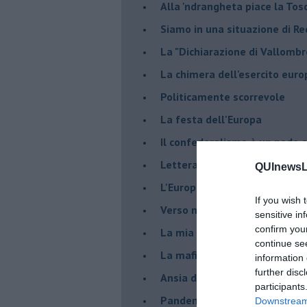
Alla 'ndrangheta piace la Tos
Siamo in una situazione di Re
La "Dichiarazione di Vallombr
La chimera dell'esercito eur
Politicamente scorrevole
La festa dell'Europa
Il confederalismo è un nodo c
Lettera al Presidente Draghi
QUInewsLi
L'Europa non regge il confron
If you wish 
Verso nuovi modelli economi
sensitive in
confirm you
​La mia generazione... Quella 
continue se
​La mafia sanitaria ai tempi d
information 
further disc
Ansia da Covid
participants
Pandemia e modello neoliber
Downstream 