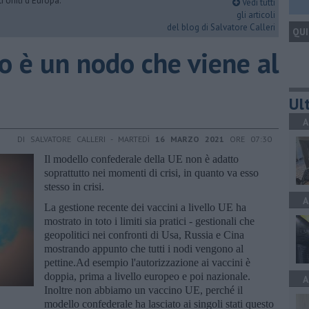
i Uniti d'Europa.
Vedi tutti
gli articoli
del blog di Salvatore Calleri
QUI
o è un nodo che viene al
Ult
A
DI SALVATORE CALLERI - MARTEDÌ
16 MARZO 2021
ORE 07:30
Il modello confederale della UE non è adatto
soprattutto nei momenti di crisi, in quanto va esso
stesso in crisi.
A
La gestione recente dei vaccini a livello UE ha
mostrato in toto i limiti sia pratici - gestionali che
geopolitici nei confronti di Usa, Russia e Cina
mostrando appunto che tutti i nodi vengono al
pettine.Ad esempio l'autorizzazione ai vaccini è
doppia, prima a livello europeo e poi nazionale.
A
Inoltre non abbiamo un vaccino UE, perché il
modello confederale ha lasciato ai singoli stati questo