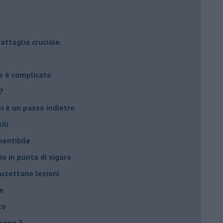
attaglia cruciale.
e è complicato
?
si è un passo indietro
ili
mentibile
io in punta di sigaro
accettano lezioni
e
to
agna ?