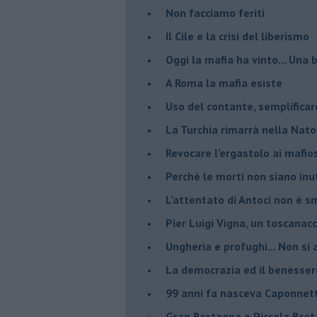
Non facciamo feriti
Il Cile e la crisi del liberismo
Oggi la mafia ha vinto... Una b
A Roma la mafia esiste
Uso del contante, semplificar
La Turchia rimarrà nella Nato
Revocare l'ergastolo ai mafio
Perchè le morti non siano inut
L'attentato di Antoci non è s
Pier Luigi Vigna, un toscanacc
Ungheria e profughi... Non si 
La democrazia ed il benesser
99 anni fa nasceva Caponnet
Gran Bretagna o Piccola Bret