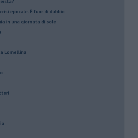
peista?
crisi epocale. È fuor di dubbio
ia in una giornata di sole
à
lla Lomellina
ro
tteri
ia