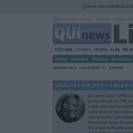
Questo sito contribuisce 
QUI
quotidiano online.
Percorso semplificat
TOSCANA
LIVORNO
CECINA
ELBA
VALD
Home
Cronaca
Politica
Attualità
CAPRAIA ISOLA
COLLESALVETTI
LIVORNO
LEGALITÀ E NON SOLO — il Blog di Sa
Salvatore Calleri (1966) è n
giurisprudenza nel 1991 h
collaborato strettamente fi
mafia, analista nel campo d
internazionale è president
Fondazione Pertini. Di ent
(Osservatorio Mediterraneo