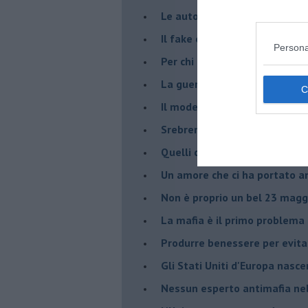
Le auto diesel non son da d
​Il fake e la mafia
Persona
Per chi combatte la mafia è l'
La guerra nell'ex Jugoslavia,
Il modello da seguire per gli 
Srebrenica 25° anniversario
Quelli che... rompono le balle
Un amore che ci ha portato a
Non è proprio un bel 23 magg
La mafia è il primo problema
Produrre benessere per evita
Gli Stati Uniti d'Europa nasc
Nessun esperto antimafia nell