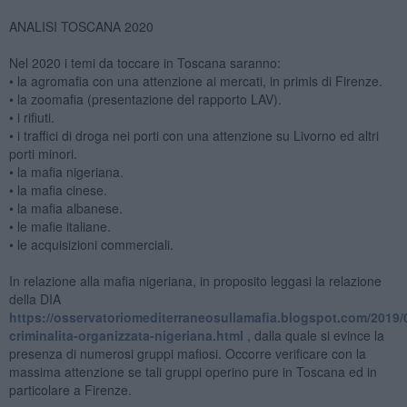
ANALISI TOSCANA 2020
Nel 2020 i temi da toccare in Toscana saranno:
• la agromafia con una attenzione ai mercati, in primis di Firenze.
• la zoomafia (presentazione del rapporto LAV).
• i rifiuti.
• i traffici di droga nei porti con una attenzione su Livorno ed altri
porti minori.
• la mafia nigeriana.
• la mafia cinese.
• la mafia albanese.
• le mafie italiane.
• le acquisizioni commerciali.
In relazione alla mafia nigeriana, in proposito leggasi la relazione
della DIA
https://osservatoriomediterraneosullamafia.blogspot.com/2019/
criminalita-organizzata-nigeriana.html
, dalla quale si evince la
presenza di numerosi gruppi mafiosi. Occorre verificare con la
massima attenzione se tali gruppi operino pure in Toscana ed in
particolare a Firenze.