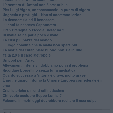
L'attentato di Antoci non è smentibile
Pier Luigi Vigna, un toscanaccio in punta di sigaro
Ungheria e profughi... Non si accettano lezioni
La democrazia ed il benessere
99 anni fa nasceva Caponnetto
Gran Bretagna o Piccola Bretagna ?
Di mafia se ne parla poco e male
La crisi più pazza del mondo.
Il luogo comune che la mafia non spara più
La morte del carabiniere buono non sia inutile
Yalta 2.0 e il caso Metropole
​Un pool per l'Anac.
Allevamenti intensivi, dobbiamo porci il problema
Ricordare Borsellino senza fuffa mediatica
​Quanto successo a Vittoria è grave, molto grave.
​È inutile girarci intorno la Unione Europea confederale è in
crisi
Crisi isteriche e menti raffinatissime
Chi vuole uccidere Beppe Lumia ?
Falcone, in molti oggi dovrebbero recitare il mea culpa