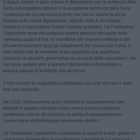
Il doppio binario è stato messo in discussione con la sentenza della
Cedu sull'ergastolo ostativo e la successiva sentenza della Corte
Costituzionale sui permessi premio che hanno aperto la prima
breccia nella nostra legislazione, ridando voce a chi intende
rimettere in discussione l'intero impianto antimafia. La Fondazione
Caponnetto teme che possano essere attaccati altri pezzi della
normativa quali il 41bis, le interdittive alle imprese mafiose e altri
strumenti importanti quali gli scioglimenti dei comuni per mafia. Il
tutto senza che al momento si sia registrata una opportuna
reazione ne da parte governativa ne da parte delle opposizioni, che
non sono andate oltre a semplici dichiarazioni di contrasto e
stupore oppure di sostegno alle sentenze.
Il tutto mentre la magistratura attraversa una crisi che non è stata
mai così profonda.
Nel 2020 continueranno pure i tentativi di mascariamento ben
descritti in questa intervista
https://www.juorno.it/simona-
trombetta-i-rischi-di-chi-lotta-la-mafia-il-mascariamento-
ovvero-larte-dellinfangare-seminando-dubbi/
.
La Fondazione Caponnetto ovviamente si opporrà a tutto questo in
ogni modo democratico smascherando i tentativi di cui sopra ed i