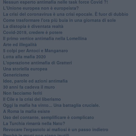
Nessun esperto antimafia nelle task force Covid ?!
L'Unione europea non è europeista?
La crisi del coronavirus è una crisi epocale. È fuor di dubbio
Come trasformare l'ora più buia in una giornata di sole
​La distopia è diventata realtà
Covid-2019, credere è potere
Il primo vertice antimafia nella Lomellina
Arte ed illegalità
​5 colpi per Antoci e Manganaro
Lotta alla mafia 2020
L'operazione antimafia di Gratteri
Una storiella europea
Genericismo
Idee, parole ed azioni antimafia
30 anni fa cadeva il muro
Non facciamo feriti
Il Cile e la crisi del liberismo
Oggi la mafia ha vinto... Una battaglia cruciale.
A Roma la mafia esiste
Uso del contante, semplificare è complicato
La Turchia rimarrà nella Nato?
Revocare l'ergastolo ai mafiosi è un passo indietro
Perchè le morti non siano inutili