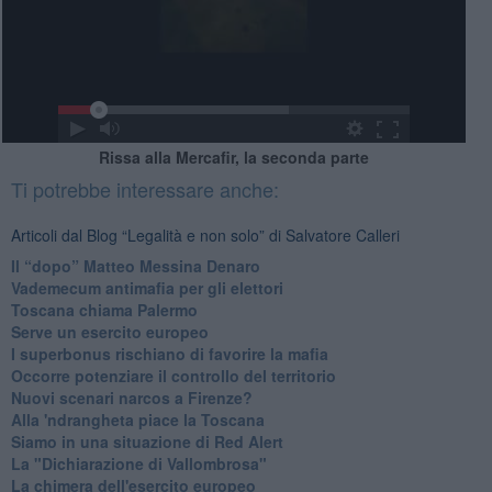
Rissa alla Mercafir, la seconda parte
Ti potrebbe interessare anche:
Articoli dal Blog “Legalità e non solo” di Salvatore Calleri
Il “dopo” Matteo Messina Denaro
Vademecum antimafia per gli elettori
Toscana chiama Palermo
Serve un esercito europeo
I superbonus rischiano di favorire la mafia
Occorre potenziare il controllo del territorio
​Nuovi scenari narcos a Firenze?
Alla 'ndrangheta piace la Toscana
Siamo in una situazione di Red Alert
La "Dichiarazione di Vallombrosa"
La chimera dell'esercito europeo