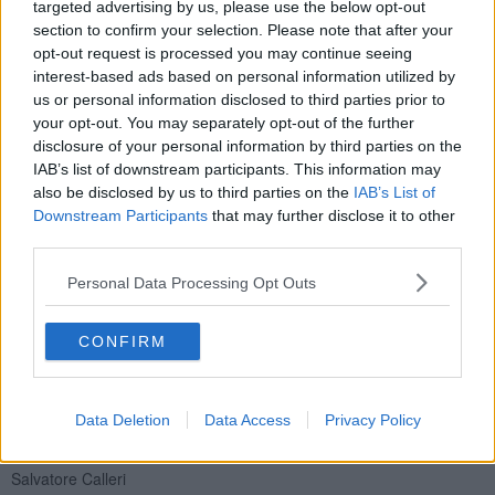
targeted advertising by us, please use the below opt-out
che è in parte controllato dall'organizzazione criminale
section to confirm your selection. Please note that after your
('ndrangheta) che lo usa per non mettere a rischio il proprio
opt-out request is processed you may continue seeing
investimento.
interest-based ads based on personal information utilized by
us or personal information disclosed to third parties prior to
Il mercato di Firenze ha avuto due episodi da attenzionare: nel
2017 un imprenditore locale si rivolgeva alla ‘ndrangheta per
your opt-out. You may separately opt-out of the further
riscuotere un debito. Segnale bruttissimo; nell'aprile 2019 una rissa
disclosure of your personal information by third parties on the
con spedizione punitiva di cui al link
IAB’s list of downstream participants. This information may
https://youtu.be/hq1PVmukmSk
ed al link
also be disclosed by us to third parties on the
IAB’s List of
https://youtu.be/51AJjXlRvoY
. La questione va affrontata senza
Downstream Participants
that may further disclose it to other
tabù.
third parties.
In conclusione se nel periodo 2006 abbiamo coniato lo slogan "LA
Personal Data Processing Opt Outs
TOSCANA NON E' TERRA DI MAFIA MA LA MAFIA C'E'", nel 2018
abbiamo coniato lo slogan "LA TOSCANA E' TERRA DI
CRIMINALITA' ORGANIZZATA ED E' IN PARTE COLONIZZATA
CONFIRM
DALLA MAFIA", per il 2020 lanciamo "LA TOSCANA RISCHIA DI
ESSER DIVORATA DALLA MAFIA IN SILENZIO".
Data Deletion
Data Access
Privacy Policy
Salvatore Calleri