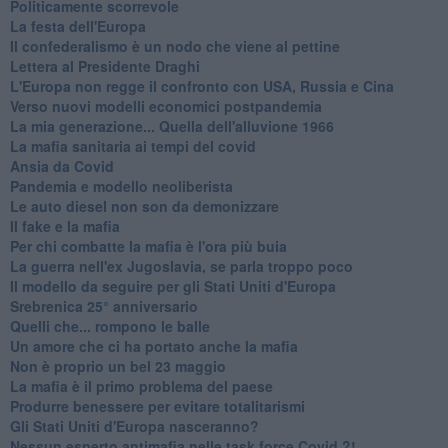
Politicamente scorrevole
La festa dell'Europa
Il confederalismo è un nodo che viene al pettine
Lettera al Presidente Draghi
L'Europa non regge il confronto con USA, Russia e Cina
Verso nuovi modelli economici postpandemia
​La mia generazione... Quella dell'alluvione 1966
​La mafia sanitaria ai tempi del covid
Ansia da Covid
Pandemia e modello neoliberista
Le auto diesel non son da demonizzare
​Il fake e la mafia
Per chi combatte la mafia è l'ora più buia
La guerra nell'ex Jugoslavia, se parla troppo poco
Il modello da seguire per gli Stati Uniti d'Europa
Srebrenica 25° anniversario
Quelli che... rompono le balle
Un amore che ci ha portato anche la mafia
Non è proprio un bel 23 maggio
La mafia è il primo problema del paese
Produrre benessere per evitare totalitarismi
Gli Stati Uniti d'Europa nasceranno?
Nessun esperto antimafia nelle task force Covid ?!