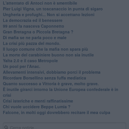
L'attentato di Antoci non è smentibile
Pier Luigi Vigna, un toscanaccio in punta di sigaro
Ungheria e profughi... Non si accettano lezioni
La democrazia ed il benessere
99 anni fa nasceva Caponnetto
Gran Bretagna o Piccola Bretagna ?
Di mafia se ne parla poco e male
La crisi più pazza del mondo.
Il luogo comune che la mafia non spara più
La morte del carabiniere buono non sia inutile
Yalta 2.0 e il caso Metropole
​Un pool per l'Anac.
Allevamenti intensivi, dobbiamo porci il problema
Ricordare Borsellino senza fuffa mediatica
​Quanto successo a Vittoria è grave, molto grave.
​È inutile girarci intorno la Unione Europea confederale è in
crisi
Crisi isteriche e menti raffinatissime
Chi vuole uccidere Beppe Lumia ?
Falcone, in molti oggi dovrebbero recitare il mea culpa