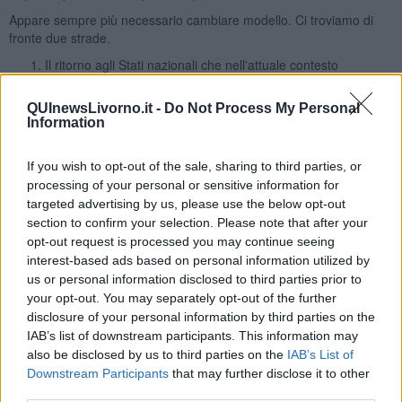
Appare sempre più necessario cambiare modello. Ci troviamo di
fronte due strade.
Il ritorno agli Stati nazionali che nell'attuale contesto
porterebbe probabilmente alla debolezza internazionale
basata su un rapporto neo coloniale passivo con gli Stati
QUInewsLivorno.it -
Do Not Process My Personal
egemoni.
Information
Un passaggio previsto dalla Storia avvenuto negli Stati Uniti
d'America e Svizzera: la scelta di un modello federale, da
If you wish to opt-out of the sale, sharing to third parties, or
ammodernare nelle scelte economiche. Passaggio non
processing of your personal or sensitive information for
spontaneo ma necessariamente
conflittuale
, oggi senza
targeted advertising by us, please use the below opt-out
guerre tradizionali.
section to confirm your selection. Please note that after your
La seconda soluzione a parere dello scrivente oggi appare la
opt-out request is processed you may continue seeing
migliore, visto che ci troviamo di fronte alla crisi di una Unione
interest-based ads based on personal information utilized by
Europea.
us or personal information disclosed to third parties prior to
Oggi siamo arrivati al
paradosso
che ci troviamo di fronte ad una
your opt-out. You may separately opt-out of the further
Unione Europea non europeista
.
disclosure of your personal information by third parties on the
IAB’s list of downstream participants. This information may
Salvatore Calleri
also be disclosed by us to third parties on the
IAB’s List of
Downstream Participants
that may further disclose it to other
third parties.