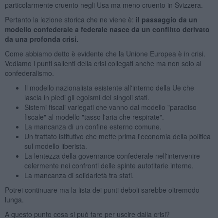
particolarmente cruento negli Usa ma meno cruento in Svizzera.
Pertanto la lezione storica che ne viene è:
il passaggio da un
modello confederale a federale nasce da un conflitto derivato
da una profonda crisi.
Come abbiamo detto è evidente che la Unione Europea è in crisi.
Vediamo i punti salienti della crisi collegati anche ma non solo al
confederalismo.
Il modello nazionalista esistente all'interno della Ue che
lascia in piedi gli egoismi dei singoli stati.
Sistemi fiscali variegati che vanno dal modello "paradiso
fiscale" al modello "tasso l'aria che respirate".
La mancanza di un confine esterno comune.
Un trattato istitutivo che mette prima l'economia della politica
sul modello liberista.
La lentezza della governance confederale nell'intervenire
celermente nei confronti delle spinte autotitarie interne.
La mancanza di solidarietà tra stati.
Potrei continuare ma la lista dei punti deboli sarebbe oltremodo
lunga.
A questo punto cosa si può fare per uscire dalla crisi?