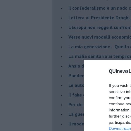
Il confederalismo è un nodo c
Lettera al Presidente Draghi
L'Europa non regge il confron
Verso nuovi modelli economi
​La mia generazione... Quella 
​La mafia sanitaria ai tempi d
Ansia da Covid
QUInewsLi
Pandemia e modello neoliber
Le auto diesel non son da d
If you wish 
sensitive in
​Il fake e la mafia
confirm you
Per chi combatte la mafia è l'
continue se
information 
La guerra nell'ex Jugoslavia,
further disc
participants
Il modello da seguire per gli 
Downstream 