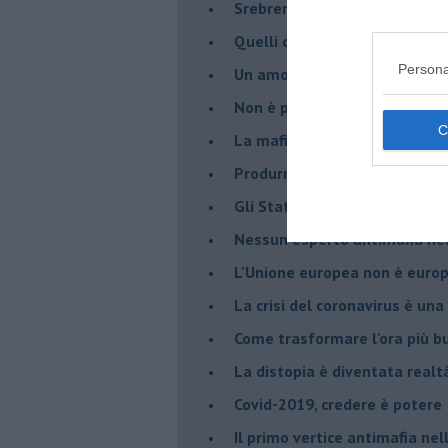
Srebrenica 25° anniversario
Quelli che... rompono le balle
Persona
Un amore che ci ha portato a
Non è proprio un bel 23 magg
La mafia è il primo problema
Produrre benessere per evita
Gli Stati Uniti d'Europa nasc
Nessun esperto antimafia nell
L'Unione europea non è euro
La crisi del coronavirus è una 
Come trasformare l'ora più bu
​La distopia è diventata realt
Covid-2019, credere è potere
Il primo vertice antimafia ne