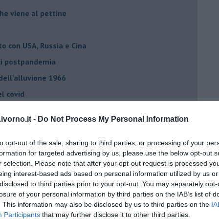
he viene al pettine
to con USA, Russia e Cina
ci postpandemia
dell'alluvione 1966
el covid
vorno.it -
Do Not Process My Personal Information
ista
emonizzare
to opt-out of the sale, sharing to third parties, or processing of your per
formation for targeted advertising by us, please use the below opt-out s
r selection. Please note that after your opt-out request is processed y
ora più buia
eing interest-based ads based on personal information utilized by us or
disclosed to third parties prior to your opt-out. You may separately opt-
 se parla troppo poco
losure of your personal information by third parties on the IAB’s list of
. This information may also be disclosed by us to third parties on the
IA
Stati Uniti d'Europa
Participants
that may further disclose it to other third parties.