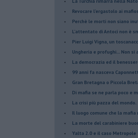
La Turchia rimarrà nella Nato
Revocare l'ergastolo ai mafio
Perchè le morti non siano inut
L'attentato di Antoci non è s
Pier Luigi Vigna, un toscanacc
Ungheria e profughi... Non si 
La democrazia ed il benesser
99 anni fa nasceva Caponnet
Gran Bretagna o Piccola Bret
Di mafia se ne parla poco e 
La crisi più pazza del mondo.
Il luogo comune che la mafia 
La morte del carabiniere buon
Yalta 2.0 e il caso Metropole