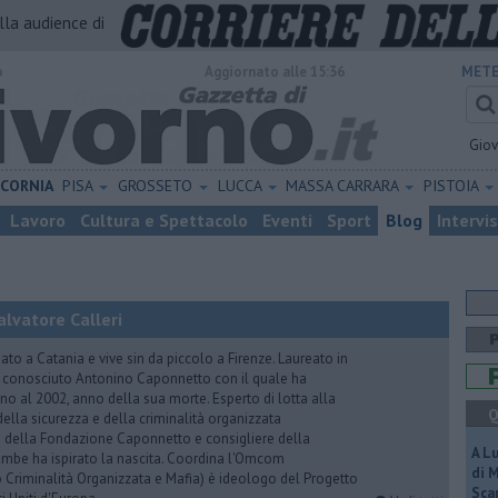
alla audience di
o
Aggiornato alle 15:36
METE
Gio
ICORNIA
PISA
GROSSETO
LUCCA
MASSA CARRARA
PISTOIA
Lavoro
Cultura e Spettacolo
Eventi
Sport
Blog
Intervi
lvatore Calleri
ato a Catania e vive sin da piccolo a Firenze. Laureato in
a conosciuto Antonino Caponnetto con il quale ha
no al 2002, anno della sua morte. Esperto di lotta alla
Q
ella sicurezza e della criminalità organizzata
e della Fondazione Caponnetto e consigliere della
A L
rambe ha ispirato la nascita. Coordina l'Omcom
di 
 Criminalità Organizzata e Mafia) è ideologo del Progetto
Scar