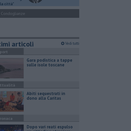
la città"
Condoglianze
imi articoli
Vedi tutti
port
Gara podistica a tappe
sulle isole toscane
ttualità
Abiti sequestrati in
dono alla Caritas
ronaca
Dopo vari reati espulso