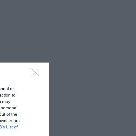
sonal or
ection to
ou may
 personal
out of the
 downstream
B’s List of