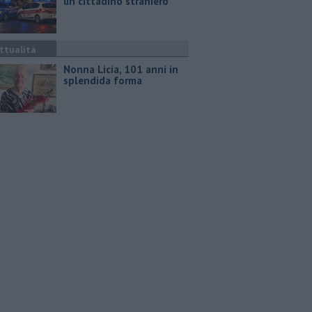
un cittadino straniero
ttualità
Nonna Licia, 101 anni in
splendida forma