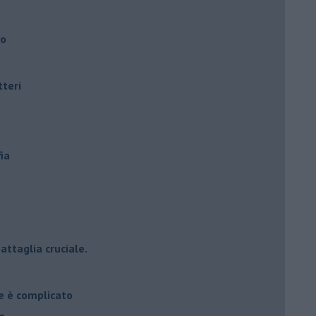
ro
tteri
ia
attaglia cruciale.
e è complicato