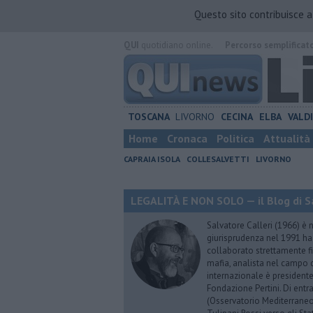
Questo sito contribuisce 
QUI
quotidiano online.
Percorso semplificat
TOSCANA
LIVORNO
CECINA
ELBA
VALD
Home
Cronaca
Politica
Attualità
CAPRAIA ISOLA
COLLESALVETTI
LIVORNO
LEGALITÀ E NON SOLO — il Blog di Sa
Salvatore Calleri (1966) è n
giurisprudenza nel 1991 h
collaborato strettamente fi
mafia, analista nel campo d
internazionale è president
Fondazione Pertini. Di ent
(Osservatorio Mediterraneo