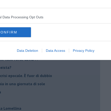
l Data Processing Opt Outs
nche la mafia
io
CONFIRM
 del paese
re totalitarismi
eranno?
Data Deletion
Data Access
Privacy Policy
e task force Covid ?!
peista?
crisi epocale. È fuor di dubbio
ia in una giornata di sole
à
lla Lomellina