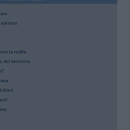
naro
elettori
rire la mafia
o del territorio
e?
cana
d Alert
osa"
opeo