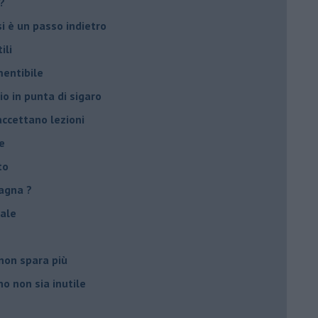
?
si è un passo indietro
ili
mentibile
io in punta di sigaro
accettano lezioni
e
to
agna ?
male
non spara più
o non sia inutile