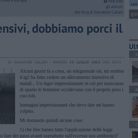
i Uniti d'Europa.
Vedi tutti
con 
gli articoli
del blog di Salvatore Calleri
QUI
nsivi, dobbiamo porci il
Ult
S
DI SALVATORE CALLERI - MARTEDÌ
23 LUGLIO 2019
ORE 09:51
Alcuni giorni fa a cena, un telegiornale rai, mi sembra
il tg2 ha fatto vedere un allevamento intensivo di
maiali... Un lager impressionante in cui per mancanza
di spazio le femmine uccidevano con il proprio peso i
A
cuccioli.
Immagini impressionanti che devo dire mi hanno
colpito.
Mi domando quindi alcune cose:
C
1) che fine hanno fatto l'applicazione delle leggi
fare dei passi avanti soprattutto sull'eccesso uso antibiotici?