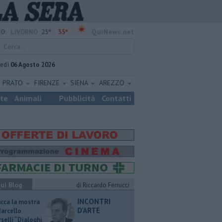
25°
35°
O:
LIVORNO
QuiNews.net
vedì
06 Agosto 2026
PRATO
FIRENZE
SIENA
AREZZO
ste
Animali
Pubblicità
Contatti
ui Blog
di Riccardo Ferrucci
INCONTRI
ucca la mostra
D'ARTE
Marcello
selli “Dialoghi