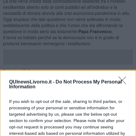
La crisi verrà creata dalla contraddizione esistente tra il modello
neoliberista attento solo ai conti pubblici ed all'individuo e la
necessità di sforare dovuta alla crisi economica pandemica in atto.
Oggi stupisce che tale questione non viene sollevata in modo
soddisfacente dalla politica e che l'unico che sta affrontando la
questione in modo serio sia solamente
Papa Francesco
.
Il tema va trattato perché se la democrazia non è in grado di
produrre benessere riemergono i totalitarismi.
Salvatore Calleri
QUInewsLivorno.it -
Do Not Process My Personal
Information
If you wish to opt-out of the sale, sharing to third parties, or
processing of your personal or sensitive information for
Se vuoi leggere le notizie principali della Toscana iscriviti alla
targeted advertising by us, please use the below opt-out
Newsletter QUInews - ToscanaMedia.
Arriva gratis tutti i giorni
section to confirm your selection. Please note that after your
alle 20:00 direttamente nella tua casella di posta.
opt-out request is processed you may continue seeing
Basta cliccare
QUI
interest-based ads based on personal information utilized by