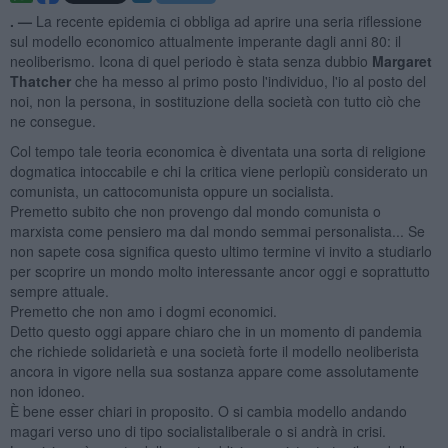
. —
La recente epidemia ci obbliga ad aprire una seria riflessione
sul modello economico attualmente imperante dagli anni 80: il
neoliberismo. Icona di quel periodo è stata senza dubbio
Margaret
Thatcher
che ha messo al primo posto l'individuo, l'io al posto del
noi, non la persona, in sostituzione della società con tutto ciò che
ne consegue.
Col tempo tale teoria economica è diventata una sorta di religione
dogmatica intoccabile e chi la critica viene perlopiù considerato un
comunista, un cattocomunista oppure un socialista.
Premetto subito che non provengo dal mondo comunista o
marxista come pensiero ma dal mondo semmai personalista... Se
non sapete cosa significa questo ultimo termine vi invito a studiarlo
per scoprire un mondo molto interessante ancor oggi e soprattutto
sempre attuale.
Premetto che non amo i dogmi economici.
Detto questo oggi appare chiaro che in un momento di pandemia
che richiede solidarietà e una società forte il modello neoliberista
ancora in vigore nella sua sostanza appare come assolutamente
non idoneo.
È bene esser chiari in proposito. O si cambia modello andando
magari verso uno di tipo socialistaliberale o si andrà in crisi.