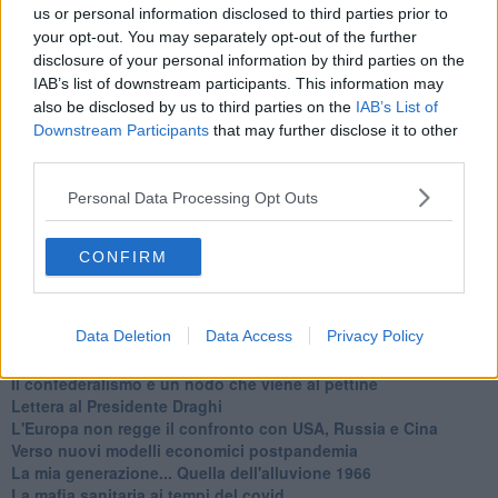
Ti potrebbe interessare anche:
us or personal information disclosed to third parties prior to
your opt-out. You may separately opt-out of the further
disclosure of your personal information by third parties on the
Articoli dal Blog “Legalità e non solo” di Salvatore Calleri
IAB’s list of downstream participants. This information may
Il “dopo” Matteo Messina Denaro
also be disclosed by us to third parties on the
IAB’s List of
Vademecum antimafia per gli elettori
Downstream Participants
that may further disclose it to other
Toscana chiama Palermo
third parties.
Serve un esercito europeo
I superbonus rischiano di favorire la mafia
Personal Data Processing Opt Outs
Occorre potenziare il controllo del territorio
​Nuovi scenari narcos a Firenze?
Alla 'ndrangheta piace la Toscana
CONFIRM
Siamo in una situazione di Red Alert
La "Dichiarazione di Vallombrosa"
La chimera dell'esercito europeo
Data Deletion
Data Access
Privacy Policy
Politicamente scorrevole
La festa dell'Europa
Il confederalismo è un nodo che viene al pettine
Lettera al Presidente Draghi
L'Europa non regge il confronto con USA, Russia e Cina
Verso nuovi modelli economici postpandemia
​La mia generazione... Quella dell'alluvione 1966
​La mafia sanitaria ai tempi del covid