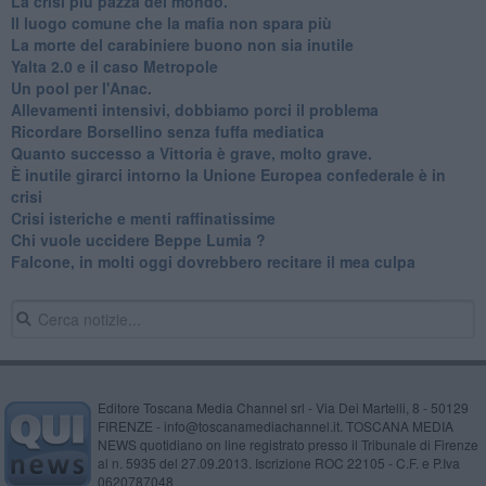
La crisi più pazza del mondo.
Il luogo comune che la mafia non spara più
La morte del carabiniere buono non sia inutile
Yalta 2.0 e il caso Metropole
​Un pool per l'Anac.
Allevamenti intensivi, dobbiamo porci il problema
Ricordare Borsellino senza fuffa mediatica
​Quanto successo a Vittoria è grave, molto grave.
​È inutile girarci intorno la Unione Europea confederale è in
crisi
Crisi isteriche e menti raffinatissime
Chi vuole uccidere Beppe Lumia ?
Falcone, in molti oggi dovrebbero recitare il mea culpa
Editore Toscana Media Channel srl - Via Dei Martelli, 8 - 50129
FIRENZE - info@toscanamediachannel.it. TOSCANA MEDIA
NEWS quotidiano on line registrato presso il Tribunale di Firenze
al n. 5935 del 27.09.2013. Iscrizione ROC 22105 - C.F. e P.Iva
0620787048