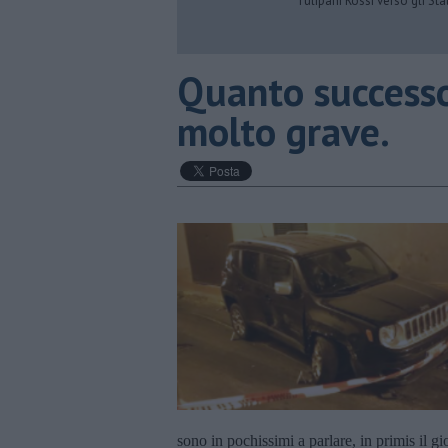
Tulipani Rossi verso gli Stat
​Quanto successo
molto grave.
sono in pochissimi a parlare, in primis il gi