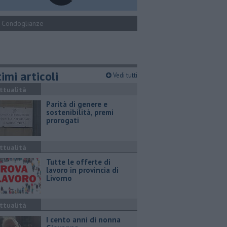
Condoglianze
imi articoli
Vedi tutti
ttualità
Parità di genere e
sostenibilità, premi
prorogati
ttualità
​Tutte le offerte di
lavoro in provincia di
Livorno
ttualità
I cento anni di nonna