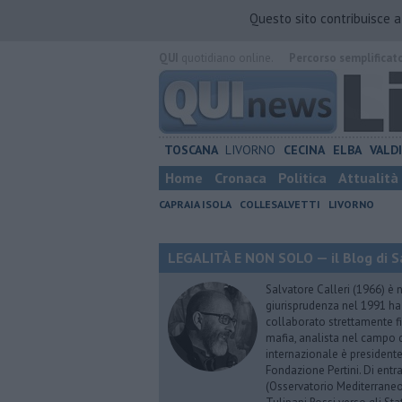
Questo sito contribuisce 
QUI
quotidiano online.
Percorso semplificat
TOSCANA
LIVORNO
CECINA
ELBA
VALD
Home
Cronaca
Politica
Attualità
CAPRAIA ISOLA
COLLESALVETTI
LIVORNO
LEGALITÀ E NON SOLO — il Blog di Sa
Salvatore Calleri (1966) è n
giurisprudenza nel 1991 h
collaborato strettamente fi
mafia, analista nel campo d
internazionale è president
Fondazione Pertini. Di ent
(Osservatorio Mediterraneo