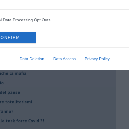
emonizzare
l Data Processing Opt Outs
ora più buia
 se parla troppo poco
CONFIRM
Stati Uniti d'Europa
Data Deletion
Data Access
Privacy Policy
nche la mafia
io
 del paese
re totalitarismi
eranno?
e task force Covid ?!