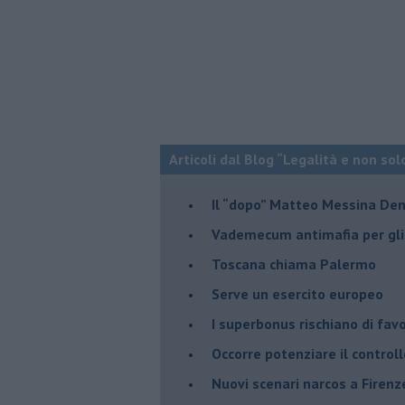
Articoli dal Blog “Legalità e non sol
Il “dopo” Matteo Messina De
Vademecum antimafia per gli 
Toscana chiama Palermo
Serve un esercito europeo
I superbonus rischiano di favo
Occorre potenziare il controll
​Nuovi scenari narcos a Firenz