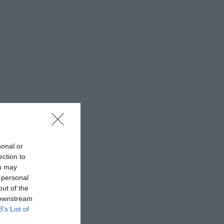
sonal or
ection to
ou may
 personal
out of the
 downstream
B’s List of