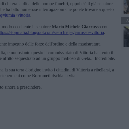
 di chi era la ditta delle pompe funebri, eppoi c'è il già senatore
che ha fatto numerose interrogazioni che potete trovare a questo
?q=lumia+vittoria
.
A
in modo eccellente il senatore
Mario Michele Giarrusso
con
ttps://stopmafia.blogspot.com/search?q=giarrusso+vittoria
.
lente impegno delle forze dell'ordine e della magistratura.
ia, e nonostante questo il commissariato di Vittoria ha avuto il
affitto sequestrato ad un gruppo mafioso di Gela... Incredibile.
a sua terra d'origine invito i cittadini di Vittoria a ribellarsi, a
ostenere chi come Borrometi rischia la vita.
to sinora a prescindere.