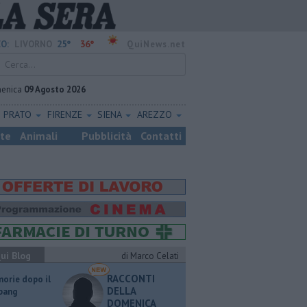
25°
36°
O:
LIVORNO
QuiNews.net
enica
09 Agosto 2026
PRATO
FIRENZE
SIENA
AREZZO
ste
Animali
Pubblicità
Contatti
ui Blog
di Marco Celati
RACCONTI
orie dopo il
DELLA
 bang
DOMENICA