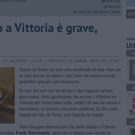
i Uniti d'Europa.
Vedi tutti
gli articoli
del blog di Salvatore Calleri
QUI
 a Vittoria è grave,
Ult
A
DI SALVATORE CALLERI - MERCOLEDÌ
17 LUGLIO 2019
ORE 07:00
Siamo di fronte ad una crisi strutturale di una città che
se non avesse la mafia e una forte devianza sociale,
potrebbe spiccare per benessere.
A
Il caso del suv che ha ucciso i due ragazzi mentre
giocavano, fatto gravissimo, ha acceso i riflettori su
Vittoria per l'ennesima volta, indice di una devianza e
tracotanza, in questo caso pure mafiosa, di chi come
regola di vita, de facto, non rispetta le regole.
A
Non bisogna dimenticare che della mafia a Vittoria
ornalista
Paolo Borrometi
, attaccato e minacciato anche in