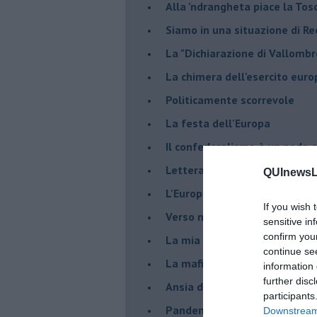
Alla 'ndrangheta piace la Tos
Siamo in una situazione di Re
La "Dichiarazione di Vallombr
La chimera dell'esercito eur
Politicamente scorrevole
La festa dell'Europa
Il confederalismo è un nodo c
Lettera al Presidente Draghi
QUInewsLi
L'Europa non regge il confron
If you wish 
Verso nuovi modelli economi
sensitive in
confirm you
​La mia generazione... Quella 
continue se
​La mafia sanitaria ai tempi d
information 
further disc
Ansia da Covid
participants
Pandemia e modello neoliber
Downstream 