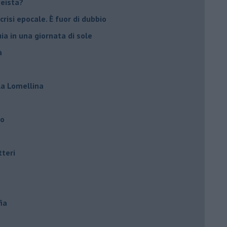
peista?
crisi epocale. È fuor di dubbio
ia in una giornata di sole
à
lla Lomellina
ro
tteri
ia