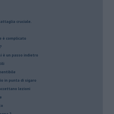
attaglia cruciale.
e è complicato
?
si è un passo indietro
ili
mentibile
io in punta di sigaro
accettano lezioni
e
to
agna ?