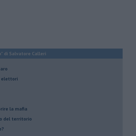
o” di Salvatore Calleri
naro
elettori
rire la mafia
o del territorio
e?