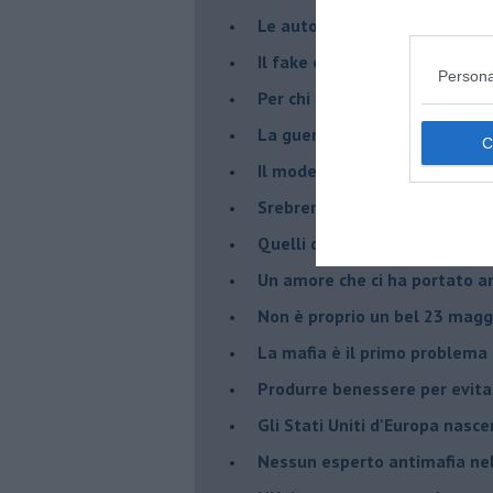
Le auto diesel non son da d
​Il fake e la mafia
Persona
Per chi combatte la mafia è l'
La guerra nell'ex Jugoslavia,
Il modello da seguire per gli 
Srebrenica 25° anniversario
Quelli che... rompono le balle
Un amore che ci ha portato a
Non è proprio un bel 23 magg
La mafia è il primo problema
Produrre benessere per evita
Gli Stati Uniti d'Europa nasc
Nessun esperto antimafia nell