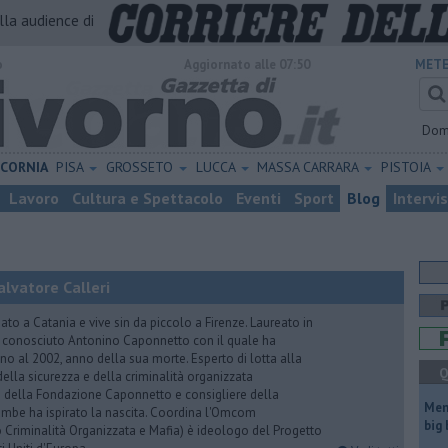
alla audience di
o
Aggiornato alle 07:50
METE
Dom
ICORNIA
PISA
GROSSETO
LUCCA
MASSA CARRARA
PISTOIA
Lavoro
Cultura e Spettacolo
Eventi
Sport
Blog
Intervi
lvatore Calleri
ato a Catania e vive sin da piccolo a Firenze. Laureato in
a conosciuto Antonino Caponnetto con il quale ha
no al 2002, anno della sua morte. Esperto di lotta alla
Q
ella sicurezza e della criminalità organizzata
e della Fondazione Caponnetto e consigliere della
Mem
rambe ha ispirato la nascita. Coordina l'Omcom
big
 Criminalità Organizzata e Mafia) è ideologo del Progetto