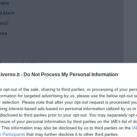
cana
d Alert
osa"
opeo
he viene al pettine
vorno.it -
Do Not Process My Personal Information
to con USA, Russia e Cina
to opt-out of the sale, sharing to third parties, or processing of your per
ci postpandemia
formation for targeted advertising by us, please use the below opt-out s
r selection. Please note that after your opt-out request is processed y
dell'alluvione 1966
eing interest-based ads based on personal information utilized by us or
el covid
disclosed to third parties prior to your opt-out. You may separately opt-
losure of your personal information by third parties on the IAB’s list of
. This information may also be disclosed by us to third parties on the
IA
ista
Participants
that may further disclose it to other third parties.