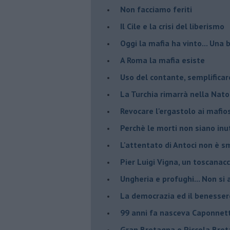
Non facciamo feriti
Il Cile e la crisi del liberismo
Oggi la mafia ha vinto... Una b
A Roma la mafia esiste
Uso del contante, semplificar
La Turchia rimarrà nella Nato
Revocare l'ergastolo ai mafio
Perchè le morti non siano inut
L'attentato di Antoci non è s
Pier Luigi Vigna, un toscanacc
Ungheria e profughi... Non si 
La democrazia ed il benesser
99 anni fa nasceva Caponnet
Gran Bretagna o Piccola Bret