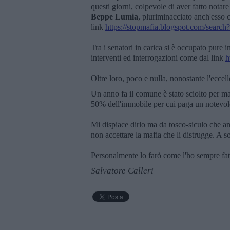
questi giorni, colpevole di aver fatto notare
Beppe Lumia
, pluriminacciato anch'esso 
link
https://stopmafia.blogspot.com/search
Tra i senatori in carica si è occupato pure 
interventi ed interrogazioni come dal link
h
Oltre loro, poco e nulla, nonostante l'eccel
Un anno fa il comune è stato sciolto per maf
50% dell'immobile per cui paga un notevole 
Mi dispiace dirlo ma da tosco-siculo che ama l
non accettare la mafia che li distrugge. A s
Personalmente lo farò come l'ho sempre fat
Salvatore Calleri