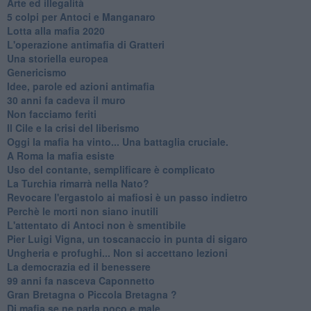
Arte ed illegalità
​5 colpi per Antoci e Manganaro
Lotta alla mafia 2020
L'operazione antimafia di Gratteri
Una storiella europea
Genericismo
Idee, parole ed azioni antimafia
30 anni fa cadeva il muro
Non facciamo feriti
Il Cile e la crisi del liberismo
Oggi la mafia ha vinto... Una battaglia cruciale.
A Roma la mafia esiste
Uso del contante, semplificare è complicato
La Turchia rimarrà nella Nato?
Revocare l'ergastolo ai mafiosi è un passo indietro
Perchè le morti non siano inutili
L'attentato di Antoci non è smentibile
Pier Luigi Vigna, un toscanaccio in punta di sigaro
Ungheria e profughi... Non si accettano lezioni
La democrazia ed il benessere
99 anni fa nasceva Caponnetto
Gran Bretagna o Piccola Bretagna ?
Di mafia se ne parla poco e male