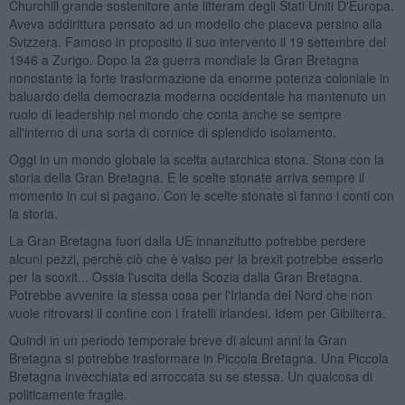
Churchill grande sostenitore ante litteram degli Stati Uniti D'Europa.
Aveva addirittura pensato ad un modello che piaceva persino alla
Svizzera. Famoso in proposito il suo intervento il 19 settembre del
1946 a Zurigo. Dopo la 2a guerra mondiale la Gran Bretagna
nonostante la forte trasformazione da enorme potenza coloniale in
baluardo della democrazia moderna occidentale ha mantenuto un
ruolo di leadership nel mondo che conta anche se sempre
all'interno di una sorta di cornice di splendido isolamento.
Oggi in un mondo globale la scelta autarchica stona. Stona con la
storia della Gran Bretagna. E le scelte stonate arriva sempre il
momento in cui si pagano. Con le scelte stonate si fanno i conti con
la storia.
La Gran Bretagna fuori dalla UE innanzitutto potrebbe perdere
alcuni pezzi, perchè ciò che è valso per la brexit potrebbe esserlo
per la scoxit... Ossia l'uscita della Scozia dalla Gran Bretagna.
Potrebbe avvenire la stessa cosa per l'Irlanda del Nord che non
vuole ritrovarsi il confine con i fratelli irlandesi. Idem per Gibilterra.
Quindi in un periodo temporale breve di alcuni anni la Gran
Bretagna si potrebbe trasformare in Piccola Bretagna. Una Piccola
Bretagna invecchiata ed arroccata su se stessa. Un qualcosa di
politicamente fragile.