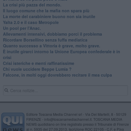
La crisi più pazza del mondo.
Il luogo comune che la mafia non spara più
La morte del carabiniere buono non sia inutile
Yalta 2.0 e il caso Metropole
​Un pool per l'Anac.
Allevamenti intensivi, dobbiamo porci il problema
Ricordare Borsellino senza fuffa mediatica
​Quanto successo a Vittoria è grave, molto grave.
​È inutile girarci intorno la Unione Europea confederale è in
crisi
Crisi isteriche e menti raffinatissime
Chi vuole uccidere Beppe Lumia ?
Falcone, in molti oggi dovrebbero recitare il mea culpa
Editore Toscana Media Channel srl - Via Dei Martelli, 8 - 50129
FIRENZE - info@toscanamediachannel.it. TOSCANA MEDIA
NEWS quotidiano on line registrato presso il Tribunale di Firenze
al n. 5935 del 27.09.2013. Iscrizione ROC 22105 - C.F. e P.Iva