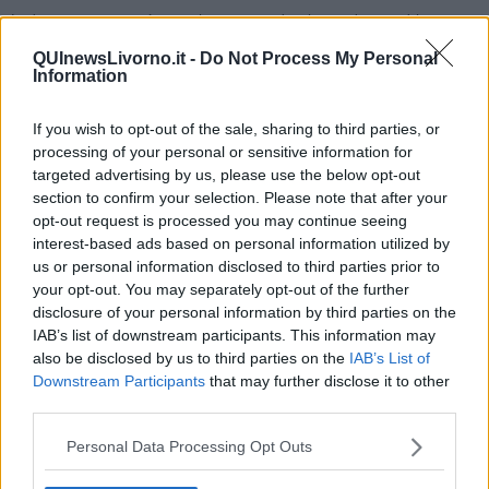
La brexit purtroppo è stata la risposta sbagliata ad un problema
giusto: la lontananza della UE attuale troppo burocratica e
QUInewsLivorno.it -
Do Not Process My Personal
pachidermica dai problemi reali della popolazione. La risposta
Information
giusta sarebbe stata favorire la nascita degli Stati Uniti D'Europa.
La nascita degli Stati Uniti D'Europa in realtà sarebbe una
If you wish to opt-out of the sale, sharing to third parties, or
bellissima opzione per la Gran Bretagna che così rimarrebbe
processing of your personal or sensitive information for
grande ma mi rendo conto della impossibilità che ciò avvenga a
targeted advertising by us, please use the below opt-out
causa di un problema di fondo: la poca capacità di sognare
section to confirm your selection. Please note that after your
dell'attuale classe politica inglese.
opt-out request is processed you may continue seeing
Pertanto bye bye Great Britain... Hello Small Britain.
interest-based ads based on personal information utilized by
us or personal information disclosed to third parties prior to
Salvatore Calleri
your opt-out. You may separately opt-out of the further
disclosure of your personal information by third parties on the
IAB’s list of downstream participants. This information may
also be disclosed by us to third parties on the
IAB’s List of
Downstream Participants
that may further disclose it to other
third parties.
Se vuoi leggere le notizie principali della Toscana iscriviti alla
Newsletter QUInews - ToscanaMedia.
Arriva gratis tutti i giorni
Personal Data Processing Opt Outs
alle 20:00 direttamente nella tua casella di posta.