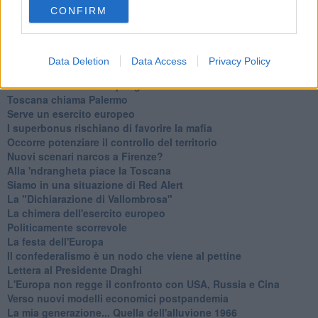
Basta cliccare
QUI
CONFIRM
Ti potrebbe interessare anche:
Articoli dal Blog “Legalità e non solo” di Salvatore Calleri
Data Deletion
Data Access
Privacy Policy
Il “dopo” Matteo Messina Denaro
Vademecum antimafia per gli elettori
Toscana chiama Palermo
Serve un esercito europeo
I superbonus rischiano di favorire la mafia
Occorre potenziare il controllo del territorio
​Nuovi scenari narcos a Firenze?
Alla 'ndrangheta piace la Toscana
Siamo in una situazione di Red Alert
La "Dichiarazione di Vallombrosa"
La chimera dell'esercito europeo
Politicamente scorrevole
La festa dell'Europa
Il confederalismo è un nodo che viene al pettine
Lettera al Presidente Draghi
L'Europa non regge il confronto con USA, Russia e Cina
Verso nuovi modelli economici postpandemia
​La mia generazione... Quella dell'alluvione 1966