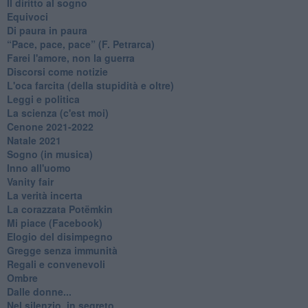
Il diritto al sogno
Equivoci
Di paura in paura
​“Pace, pace, pace” (F. Petrarca)
Farei l'amore, non la guerra
Discorsi come notizie
L'oca farcita (della stupidità e oltre)
Leggi e politica
La scienza (c'est moi)
Cenone 2021-2022
Natale 2021
Sogno (in musica)
Inno all'uomo
Vanity fair
La verità incerta
La corazzata Potëmkin
Mi piace (Facebook)
Elogio del disimpegno
Gregge senza immunità
Regali e convenevoli
Ombre
Dalle donne...
Nel silenzio, in segreto