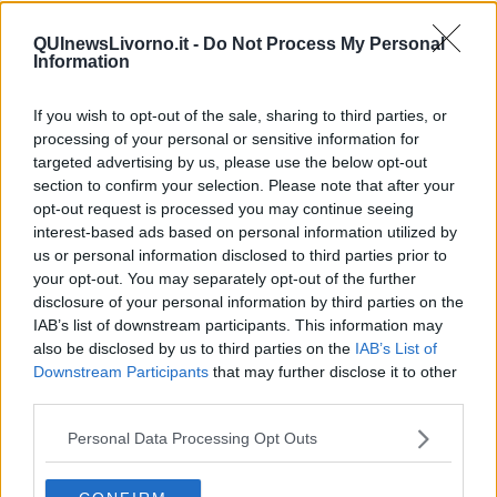
Non avere e non essere
Armiamoci e... avviatevi
QUInewsLivorno.it -
Do Not Process My Personal
Da Capodanno a Carnevale
Information
Schizzi di fango
Sor-riso amaro
If you wish to opt-out of the sale, sharing to third parties, or
Fine anno al ristorante
processing of your personal or sensitive information for
La festa di Capodanno
targeted advertising by us, please use the below opt-out
Natale 2024
section to confirm your selection. Please note that after your
Re e regnanti
opt-out request is processed you may continue seeing
A noi interessa il dito non la luna
interest-based ads based on personal information utilized by
Come rubare allo stato e vivere felici
us or personal information disclosed to third parties prior to
Una performance
your opt-out. You may separately opt-out of the further
Il compagno
disclosure of your personal information by third parties on the
​Io (allo specchio)
IAB’s list of downstream participants. This information may
Tramonto
also be disclosed by us to third parties on the
IAB’s List of
Passato, presente, futuro
La virtù del non fare
Downstream Participants
that may further disclose it to other
Il giorno dei saldi
third parties.
L'ultimo post
Leggendo l'Eneide
Personal Data Processing Opt Outs
​(In)sicurezza stradale
Il decalogo del politico