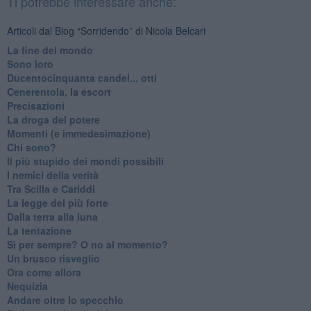
Ti potrebbe interessare anche:
Articoli dal Blog “Sorridendo” di Nicola Belcari
La fine del mondo
Sono loro
Ducentocinquanta candel... otti
Cenerentola, la escort
Precisazioni
La droga del potere
Momenti (e immedesimazione)
Chi sono?
Il più stupido dei mondi possibili
I nemici della verità
Tra Scilla e Cariddi
La legge del più forte
Dalla terra alla luna
La tentazione
​Sì per sempre? O no al momento?
Un brusco risveglio
Ora come allora
Nequizia
Andare oltre lo specchio