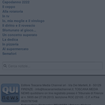
​Capodanno 2222
Il ceppo
Alla rotatoria
In tv
Io, mia moglie e il virologo
Il diritto e il rovescio
Sfortunato al gioco...
Un concetto superato
La dedica
In pizzeria
Al supermercato
Semafori
Editore Toscana Media Channel srl - Via Dei Martelli, 8 - 50129
FIRENZE - info@toscanamediachannel.it. TOSCANA MEDIA
NEWS quotidiano on line registrato presso il Tribunale di Firenze
al n. 5935 del 27.09.2013. Iscrizione ROC 22105 - C.F. e P.Iva
0620787048
Fatturazione Elettronica M5UXCR1 |
Privacy Nielsen