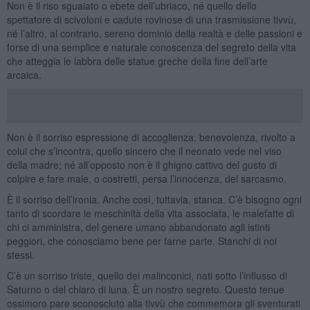
Non è il riso sguaiato o ebete dell’ubriaco, né quello dello
spettatore di scivoloni e cadute rovinose di una trasmissione tivvù,
né l’altro, al contrario, sereno dominio della realtà e delle passioni e
forse di una semplice e naturale conoscenza del segreto della vita
che atteggia le labbra delle statue greche della fine dell’arte
arcaica.
Non è il sorriso espressione di accoglienza, benevolenza, rivolto a
colui che s’incontra, quello sincero che il neonato vede nel viso
della madre; né all’opposto non è il ghigno cattivo del gusto di
colpire e fare male, o costretti, persa l’innocenza, del sarcasmo.
È il sorriso dell’ironia. Anche così, tuttavia, stanca. C’è bisogno ogni
tanto di scordare le meschinità della vita associata, le malefatte di
chi ci amministra, del genere umano abbandonato agli istinti
peggiori, che conosciamo bene per farne parte. Stanchi di noi
stessi.
C’è un sorriso triste, quello dei malinconici, nati sotto l’influsso di
Saturno o del chiaro di luna. È un nostro segreto. Questo tenue
ossimoro pare sconosciuto alla tivvù che commemora gli sventurati