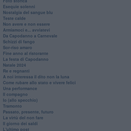
Foto storica
Esequie solenni
Nostalgia del sangue blu
Teste calde
Non avere e non essere
Armiamoci e... avviatevi
Da Capodanno a Carnevale
Schizzi di fango
Sor-riso amaro
Fine anno al ristorante
La festa di Capodanno
Natale 2024
Re e regnanti
A noi interessa il dito non la luna
Come rubare allo stato e vivere felici
Una performance
Il compagno
​Io (allo specchio)
Tramonto
Passato, presente, futuro
La virtù del non fare
Il giorno dei saldi
L'ultimo post