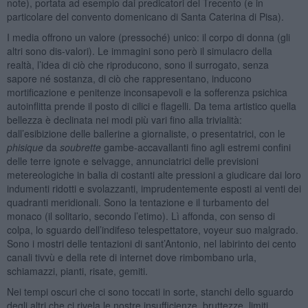
note), portata ad esempio dai predicatori del Trecento (e in
particolare del convento domenicano di Santa Caterina di Pisa).
I media offrono un valore (pressoché) unico: il corpo di donna (gli
altri sono dis-valori). Le immagini sono però il simulacro della
realtà, l’idea di ciò che riproducono, sono il surrogato, senza
sapore né sostanza, di ciò che rappresentano, inducono
mortificazione e penitenze inconsapevoli e la sofferenza psichica
autoinflitta prende il posto di cilici e flagelli. Da tema artistico quella
bellezza è declinata nei modi più vari fino alla trivialità:
dall’esibizione delle ballerine a giornaliste, o presentatrici, con le
phisique
da
soubrette
gambe-accavallanti fino agli estremi confini
delle terre ignote e selvagge, annunciatrici delle previsioni
metereologiche in balia di costanti alte pressioni a giudicare dai loro
indumenti ridotti e svolazzanti, imprudentemente esposti ai venti dei
quadranti meridionali. Sono la tentazione e il turbamento del
monaco (il solitario, secondo l’etimo). Lì affonda, con senso di
colpa, lo sguardo dell’indifeso telespettatore, voyeur suo malgrado.
Sono i mostri delle tentazioni di sant’Antonio, nel labirinto dei cento
canali tivvù e della rete di internet dove rimbombano urla,
schiamazzi, pianti, risate, gemiti.
Nei tempi oscuri che ci sono toccati in sorte, stanchi dello sguardo
degli altri che ci rivela le nostre insufficienze, bruttezze, limiti,