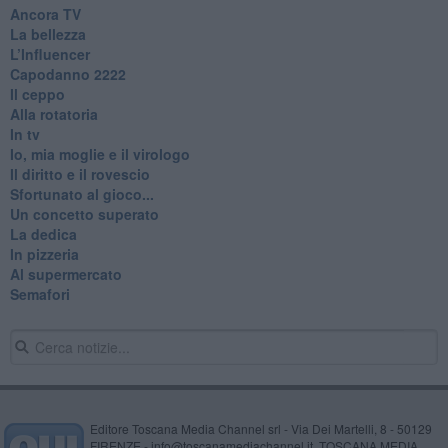
Ancora TV
La bellezza
L’Influencer
​Capodanno 2222
Il ceppo
Alla rotatoria
In tv
Io, mia moglie e il virologo
Il diritto e il rovescio
Sfortunato al gioco...
Un concetto superato
La dedica
In pizzeria
Al supermercato
Semafori
Editore Toscana Media Channel srl - Via Dei Martelli, 8 - 50129
FIRENZE - info@toscanamediachannel.it. TOSCANA MEDIA