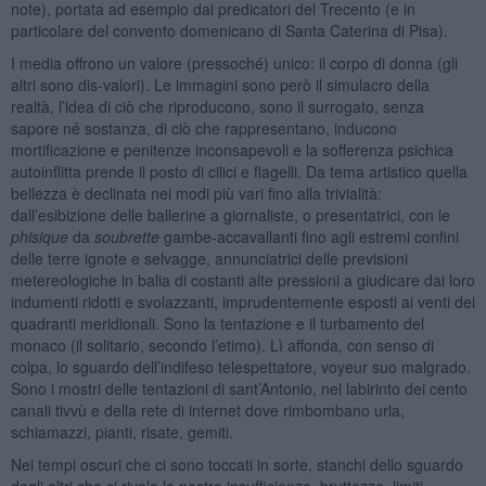
note), portata ad esempio dai predicatori del Trecento (e in
particolare del convento domenicano di Santa Caterina di Pisa).
I media offrono un valore (pressoché) unico: il corpo di donna (gli
altri sono dis-valori). Le immagini sono però il simulacro della
realtà, l’idea di ciò che riproducono, sono il surrogato, senza
sapore né sostanza, di ciò che rappresentano, inducono
mortificazione e penitenze inconsapevoli e la sofferenza psichica
autoinflitta prende il posto di cilici e flagelli. Da tema artistico quella
bellezza è declinata nei modi più vari fino alla trivialità:
dall’esibizione delle ballerine a giornaliste, o presentatrici, con le
phisique
da
soubrette
gambe-accavallanti fino agli estremi confini
delle terre ignote e selvagge, annunciatrici delle previsioni
metereologiche in balia di costanti alte pressioni a giudicare dai loro
indumenti ridotti e svolazzanti, imprudentemente esposti ai venti dei
quadranti meridionali. Sono la tentazione e il turbamento del
monaco (il solitario, secondo l’etimo). Lì affonda, con senso di
colpa, lo sguardo dell’indifeso telespettatore, voyeur suo malgrado.
Sono i mostri delle tentazioni di sant’Antonio, nel labirinto dei cento
canali tivvù e della rete di internet dove rimbombano urla,
schiamazzi, pianti, risate, gemiti.
Nei tempi oscuri che ci sono toccati in sorte, stanchi dello sguardo
degli altri che ci rivela le nostre insufficienze, bruttezze, limiti,