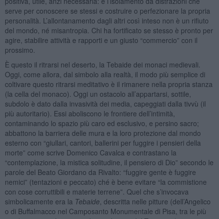
positiva, utile, anzi necessaria: è l’isolamento da distrazioni che
serve per conoscere se stessi e costruire o perfezionare la propria
personalità. L’allontanamento dagli altri così inteso non è un rifiuto
del mondo, né misantropia. Chi ha fortificato se stesso è pronto per
agire, stabilire attività e rapporti e un giusto “commercio” con il
prossimo.
È questo il ritrarsi nel deserto, la Tebaide dei monaci medievali.
Oggi, come allora, dal simbolo alla realtà, il modo più semplice di
coltivare questo ritrarsi meditativo è il rimanere nella propria stanza
(la cella del monaco). Oggi un ostacolo all’appartarsi, sottile,
subdolo è dato dalla invasività dei media, capeggiati dalla tivvù (il
più autoritario). Essi aboliscono le frontiere dell’intimità,
contaminando lo spazio più caro ed esclusivo, e persino sacro;
abbattono la barriera delle mura e la loro protezione dal mondo
esterno con “giullari, cantori, ballerini per fuggire i pensieri della
morte” come scrive Domenico Cavalca e contrastano la
“contemplazione, la mistica solitudine, il pensiero di Dio” secondo le
parole del Beato Giordano da Rivalto: “fuggire gente è fuggire
nemici” (tentazioni e peccato) ché è bene evitare “la commistione
con cose corruttibili e materie terrene”. Quel che s’invocava
simbolicamente era la
Tebaide
, descritta nelle pitture (dell’Angelico
o di Buffalmacco nel Camposanto Monumentale di Pisa, tra le più