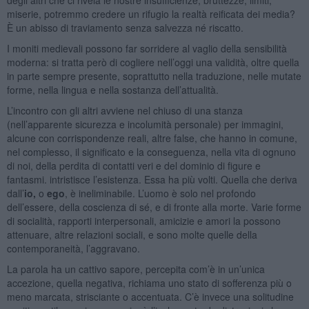
miserie, potremmo credere un rifugio la realtà reificata dei media?
È un abisso di traviamento senza salvezza né riscatto.
I moniti medievali possono far sorridere al vaglio della sensibilità
moderna: si tratta però di cogliere nell’oggi una validità, oltre quella
in parte sempre presente, soprattutto nella traduzione, nelle mutate
forme, nella lingua e nella sostanza dell’attualità.
L’incontro con gli altri avviene nel chiuso di una stanza
(nell’apparente sicurezza e incolumità personale) per immagini,
alcune con corrispondenze reali, altre false, che hanno in comune,
nel complesso, il significato e la conseguenza, nella vita di ognuno
di noi, della perdita di contatti veri e del dominio di figure e
fantasmi. intristisce l’esistenza. Essa ha più volti. Quella che deriva
dall’
io,
o
ego
, è ineliminabile. L’uomo è solo nel profondo
dell’essere, della coscienza di sé, e di fronte alla morte. Varie forme
di socialità, rapporti interpersonali, amicizie e amori la possono
attenuare, altre relazioni sociali, e sono molte quelle della
contemporaneità, l’aggravano.
La parola ha un cattivo sapore, percepita com’è in un’unica
accezione, quella negativa, richiama uno stato di sofferenza più o
meno marcata, strisciante o accentuata. C’è invece una solitudine