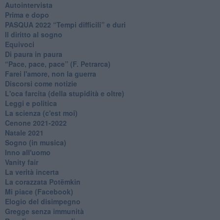
Autointervista
Prima e dopo
​PASQUA 2022 “Tempi difficili” e duri
Il diritto al sogno
Equivoci
Di paura in paura
​“Pace, pace, pace” (F. Petrarca)
Farei l'amore, non la guerra
Discorsi come notizie
L'oca farcita (della stupidità e oltre)
Leggi e politica
La scienza (c'est moi)
Cenone 2021-2022
Natale 2021
Sogno (in musica)
Inno all'uomo
Vanity fair
La verità incerta
La corazzata Potëmkin
Mi piace (Facebook)
Elogio del disimpegno
Gregge senza immunità