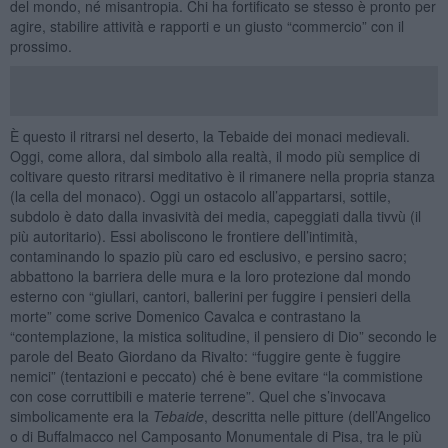
del mondo, né misantropia. Chi ha fortificato se stesso è pronto per
agire, stabilire attività e rapporti e un giusto “commercio” con il
prossimo.
È questo il ritrarsi nel deserto, la Tebaide dei monaci medievali.
Oggi, come allora, dal simbolo alla realtà, il modo più semplice di
coltivare questo ritrarsi meditativo è il rimanere nella propria stanza
(la cella del monaco). Oggi un ostacolo all’appartarsi, sottile,
subdolo è dato dalla invasività dei media, capeggiati dalla tivvù (il
più autoritario). Essi aboliscono le frontiere dell’intimità,
contaminando lo spazio più caro ed esclusivo, e persino sacro;
abbattono la barriera delle mura e la loro protezione dal mondo
esterno con “giullari, cantori, ballerini per fuggire i pensieri della
morte” come scrive Domenico Cavalca e contrastano la
“contemplazione, la mistica solitudine, il pensiero di Dio” secondo le
parole del Beato Giordano da Rivalto: “fuggire gente è fuggire
nemici” (tentazioni e peccato) ché è bene evitare “la commistione
con cose corruttibili e materie terrene”. Quel che s’invocava
simbolicamente era la
Tebaide
, descritta nelle pitture (dell’Angelico
o di Buffalmacco nel Camposanto Monumentale di Pisa, tra le più