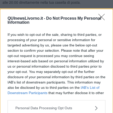
alle 20:00 direttamente nella tua casella di posta.
Basta cliccare
QUI
Ti potrebbe interessare anche:
QUInewsLivorno.it -
Do Not Process My Personal
Information
Articoli dal Blog “Sorridendo” di Nicola Belcari
La fine del mondo
If you wish to opt-out of the sale, sharing to third parties, or
Sono loro
processing of your personal or sensitive information for
Ducentocinquanta candel... otti
targeted advertising by us, please use the below opt-out
Cenerentola, la escort
section to confirm your selection. Please note that after your
Precisazioni
opt-out request is processed you may continue seeing
La droga del potere
interest-based ads based on personal information utilized by
Momenti (e immedesimazione)
us or personal information disclosed to third parties prior to
Chi sono?
your opt-out. You may separately opt-out of the further
Il più stupido dei mondi possibili
disclosure of your personal information by third parties on the
I nemici della verità
IAB’s list of downstream participants. This information may
Tra Scilla e Cariddi
also be disclosed by us to third parties on the
IAB’s List of
La legge del più forte
Downstream Participants
that may further disclose it to other
Dalla terra alla luna
third parties.
La tentazione
​Sì per sempre? O no al momento?
Personal Data Processing Opt Outs
Un brusco risveglio