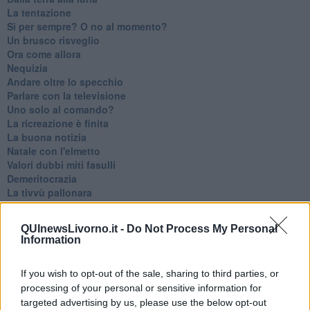
La tentazione
​Sì per sempre? O no al momento?
Un brusco risveglio
Ora come allora
Nequizia
Andare oltre lo specchio
Parlare con la televisione
Uno solo al comando?
La ricreazione è finita
La buona notizia
Natale con l'elmetto
Valori dubbi miti fasulli
Demeritocrazia
La tivvù pallonara
Halloween
​Lucrezia Borgia, una storia di potere
QUInewsLivorno.it -
Do Not Process My Personal
Facile profezia
Information
Il terzo compito
L'abiura di Galileo
If you wish to opt-out of the sale, sharing to third parties, or
Fu vera gloria?
processing of your personal or sensitive information for
La guerricciola delle due rose
La truffa all'anziano
targeted advertising by us, please use the below opt-out