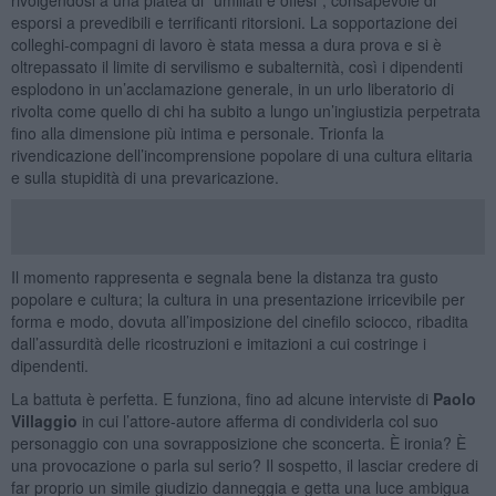
esporsi a prevedibili e terrificanti ritorsioni. La sopportazione dei
colleghi-compagni di lavoro è stata messa a dura prova e si è
oltrepassato il limite di servilismo e subalternità, così i dipendenti
esplodono in un’acclamazione generale, in un urlo liberatorio di
rivolta come quello di chi ha subito a lungo un’ingiustizia perpetrata
fino alla dimensione più intima e personale. Trionfa la
rivendicazione dell’incomprensione popolare di una cultura elitaria
e sulla stupidità di una prevaricazione.
Il momento rappresenta e segnala bene la distanza tra gusto
popolare e cultura; la cultura in una presentazione irricevibile per
forma e modo, dovuta all’imposizione del cinefilo sciocco, ribadita
dall’assurdità delle ricostruzioni e imitazioni a cui costringe i
dipendenti.
La battuta è perfetta. E funziona, fino ad alcune interviste di
Paolo
Villaggio
in cui l’attore-autore afferma di condividerla col suo
personaggio con una sovrapposizione che sconcerta. È ironia? È
una provocazione o parla sul serio? Il sospetto, il lasciar credere di
far proprio un simile giudizio danneggia e getta una luce ambigua