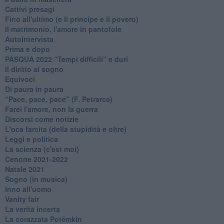
Cattivi presagi
Fino all'ultimo (e Il principe e il povero)
Il matrimonio, l'amore in pantofole
Autointervista
Prima e dopo
​PASQUA 2022 “Tempi difficili” e duri
Il diritto al sogno
Equivoci
Di paura in paura
​“Pace, pace, pace” (F. Petrarca)
Farei l'amore, non la guerra
Discorsi come notizie
L'oca farcita (della stupidità e oltre)
Leggi e politica
La scienza (c'est moi)
Cenone 2021-2022
Natale 2021
Sogno (in musica)
Inno all'uomo
Vanity fair
La verità incerta
La corazzata Potëmkin