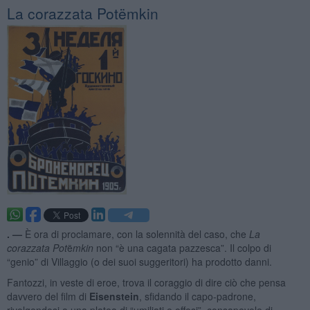
La corazzata Potëmkin
. —
È ora di proclamare, con la solennità del caso, che
La
corazzata Pot
ë
mkin
non “è una cagata pazzesca”. Il colpo di
“genio” di Villaggio (o dei suoi suggeritori) ha prodotto danni.
Fantozzi, in veste di eroe, trova il coraggio di dire ciò che pensa
davvero del film di
Eisenstein
, sfidando il capo-padrone,
rivolgendosi a una platea di “umiliati e offesi”, consapevole di