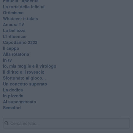
Fiducia "Apocrifa"
La torta della felicità
Ottimismo
Whatever it takes
Ancora TV
La bellezza
L’Influencer
​Capodanno 2222
Il ceppo
Alla rotatoria
In tv
Io, mia moglie e il virologo
Il diritto e il rovescio
Sfortunato al gioco...
Un concetto superato
La dedica
In pizzeria
Al supermercato
Semafori