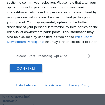
Alla fermata dell'autobus
section to confirm your selection. Please note that after your
La repressione sessuale per sentito dire
opt-out request is processed you may continue seeing
Diseducazione televisiva e inerzia della politica
interest-based ads based on personal information utilized by
Foto storica
us or personal information disclosed to third parties prior to
Esequie solenni
your opt-out. You may separately opt-out of the further
Nostalgia del sangue blu
disclosure of your personal information by third parties on the
Teste calde
IAB’s list of downstream participants. This information may
Non avere e non essere
also be disclosed by us to third parties on the
IAB’s List of
Armiamoci e... avviatevi
Downstream Participants
that may further disclose it to other
Da Capodanno a Carnevale
third parties.
Schizzi di fango
Sor-riso amaro
Personal Data Processing Opt Outs
Fine anno al ristorante
La festa di Capodanno
Natale 2024
CONFIRM
Re e regnanti
A noi interessa il dito non la luna
Come rubare allo stato e vivere felici
Data Deletion
Data Access
Privacy Policy
Una performance
Il compagno
​Io (allo specchio)
Tramonto