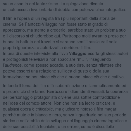
su un aspetto del fantozzismo. La spiegazione diventa
un’autoaccusa involontaria di dubbia competenza cinematografica.
Il film è l’opera di un regista tra i più importanti della storia del
cinema. Se Fantozzi-Villaggio non fosse stato in grado di
apprezzarlo, ma stento a crederlo, sarebbe stato un problema suo
e il discorso si chiuderebbe qui. Purtroppo molti avranno preso per
buona la battuta del travet e si saranno sentiti rassicurati nella
propria ignoranza e autorizzati a deridere il film.
In una di queste interviste alla tivvù
Villaggio
esorta gli stessi autori
e protagonisti televisivi a non spacciare “m…”, inseguendo
l’
audience
, come spesso accade, a suo dire, senza riflettere che
poteva esserci una relazione sull’idea di gusto e della sua
formazione: se non piace ciò che è buono, piace ciò che è cattivo.
In fondo il tema del film è l’insubordinazione e l’ammutinamento ed
è proprio ciò che fanno
Fantozzi
e i dipendenti vessati: la coerenza
del personaggio protagonista diviene una sottile contraddizione
nell’idea del comico-attore. Non che non sia lecito criticare, e
qualsiasi opera è criticabile, ma giudicare noioso il film magari
perché muto e in bianco e nero, senza inquadrarlo nel suo periodo
storico e nell’ambito dello sviluppo del linguaggio cinematografico e
delle sue possibilità tecniche, è un errore; come è discutibile