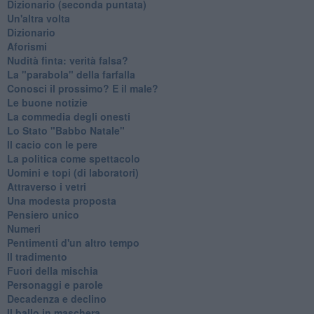
​Dizionario (seconda puntata)
Un'altra volta
Dizionario
Aforismi
Nudità finta: verità falsa?
La "parabola" della farfalla
Conosci il prossimo? E il male?
Le buone notizie
La commedia degli onesti
Lo Stato "Babbo Natale"
Il cacio con le pere
La politica come spettacolo
Uomini e topi (di laboratori)
Attraverso i vetri
Una modesta proposta
Pensiero unico
Numeri
Pentimenti d'un altro tempo
Il tradimento
Fuori della mischia
Personaggi e parole
Decadenza e declino
Il ballo in maschera