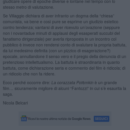
giudicare opere di epoche diverse e lontane nel tempo con lo
stesso metro di valutazione.
Se Villaggio dichiara di aver infranto un dogma della “chiesa”
comunista, va bene e così pure se esprime un giudizio estetico
contro tendenza; vantarsi di aver ricevuto un’ovazione (seppure
non i novantadue minuti di applausi degli esasperati succubi del
fanatismo dirigenziale) per averla riproposta in un incontro col
pubblico è invece non rendersi conto di svalutare la propria battuta,
da lui medesimo definita (con un pizzico di esagerazione?)
epocale, annullandone il senso vero e il pregio della denuncia di un
pretenzioso intellettualismo. La battuta è straordinaria in quanto
battuta, come dichiarazione seria e commento del film è ridicola; di
un ridicolo che non fa ridere.
Ecco perché occorre dire:
La corazzata Pot
ë
mkin
è un grande
film… sicuramente migliore di alcuni “Fantozzi” in cui s’è esaurita la
saga.
Nicola Belcari