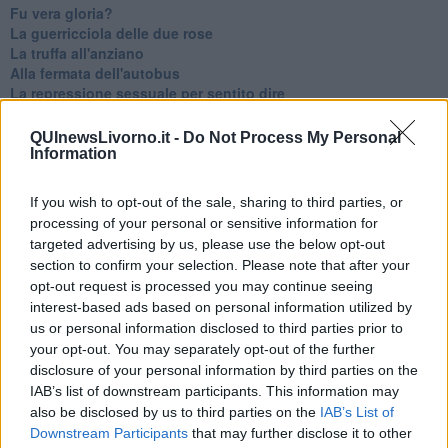
Fu vera gloria?
La guerricciola delle due rose
La truffa all'anziano
Alla fermata dell'autobus
La repressione sessuale per sentito dire
Diseducazione televisiva e inerzia della politica
Foto storica
QUInewsLivorno.it -
Do Not Process My Personal
Esequie solenni
Information
Nostalgia del sangue blu
Teste calde
If you wish to opt-out of the sale, sharing to third parties, or
Non avere e non essere
processing of your personal or sensitive information for
Armiamoci e... avviatevi
targeted advertising by us, please use the below opt-out
Da Capodanno a Carnevale
section to confirm your selection. Please note that after your
Schizzi di fango
opt-out request is processed you may continue seeing
Sor-riso amaro
interest-based ads based on personal information utilized by
Fine anno al ristorante
us or personal information disclosed to third parties prior to
La festa di Capodanno
your opt-out. You may separately opt-out of the further
Natale 2024
disclosure of your personal information by third parties on the
Re e regnanti
A noi interessa il dito non la luna
IAB’s list of downstream participants. This information may
Come rubare allo stato e vivere felici
also be disclosed by us to third parties on the
IAB’s List of
Una performance
Downstream Participants
that may further disclose it to other