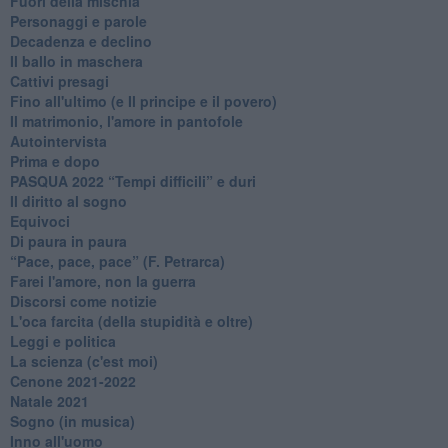
Fuori della mischia
Personaggi e parole
Decadenza e declino
Il ballo in maschera
Cattivi presagi
Fino all'ultimo (e Il principe e il povero)
Il matrimonio, l'amore in pantofole
Autointervista
Prima e dopo
​PASQUA 2022 “Tempi difficili” e duri
Il diritto al sogno
Equivoci
Di paura in paura
​“Pace, pace, pace” (F. Petrarca)
Farei l'amore, non la guerra
Discorsi come notizie
L'oca farcita (della stupidità e oltre)
Leggi e politica
La scienza (c'est moi)
Cenone 2021-2022
Natale 2021
Sogno (in musica)
Inno all'uomo