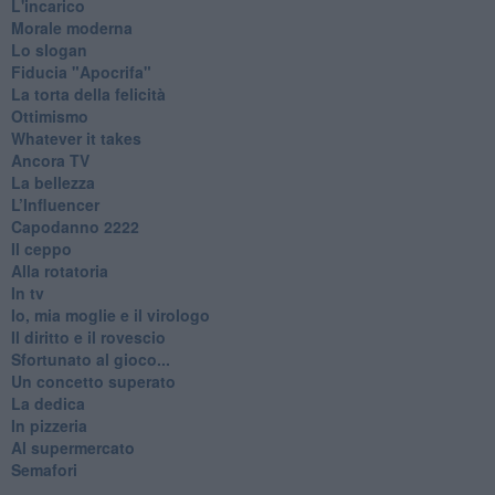
L'incarico
Morale moderna
Lo slogan
Fiducia "Apocrifa"
La torta della felicità
Ottimismo
Whatever it takes
Ancora TV
La bellezza
L’Influencer
​Capodanno 2222
Il ceppo
Alla rotatoria
In tv
Io, mia moglie e il virologo
Il diritto e il rovescio
Sfortunato al gioco...
Un concetto superato
La dedica
In pizzeria
Al supermercato
Semafori