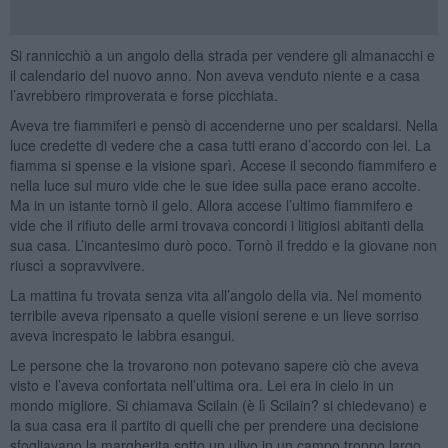
Si rannicchiò a un angolo della strada per vendere gli almanacchi e
il calendario del nuovo anno. Non aveva venduto niente e a casa
l’avrebbero rimproverata e forse picchiata.
Aveva tre fiammiferi e pensò di accenderne uno per scaldarsi. Nella
luce credette di vedere che a casa tutti erano d’accordo con lei. La
fiamma si spense e la visione sparì. Accese il secondo fiammifero e
nella luce sul muro vide che le sue idee sulla pace erano accolte.
Ma in un istante tornò il gelo. Allora accese l’ultimo fiammifero e
vide che il rifiuto delle armi trovava concordi i litigiosi abitanti della
sua casa. L’incantesimo durò poco. Tornò il freddo e la giovane non
riuscì a sopravvivere.
La mattina fu trovata senza vita all’angolo della via. Nel momento
terribile aveva ripensato a quelle visioni serene e un lieve sorriso
aveva increspato le labbra esangui.
Le persone che la trovarono non potevano sapere ciò che aveva
visto e l’aveva confortata nell’ultima ora. Lei era in cielo in un
mondo migliore. Si chiamava Scilain (è lì Scilain? si chiedevano) e
la sua casa era il partito di quelli che per prendere una decisione
sfogliavano la margherita sotto un ulivo in un campo troppo largo