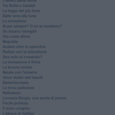
I nemici della verità
Tra Scilla e Cariddi
La legge del più forte
Dalla terra alla luna
La tentazione
​Sì per sempre? O no al momento?
Un brusco risveglio
Ora come allora
Nequizia
Andare oltre lo specchio
Parlare con la televisione
Uno solo al comando?
La ricreazione è finita
La buona notizia
Natale con l'elmetto
Valori dubbi miti fasulli
Demeritocrazia
La tivvù pallonara
Halloween
​Lucrezia Borgia, una storia di potere
Facile profezia
Il terzo compito
L'abiura di Galileo