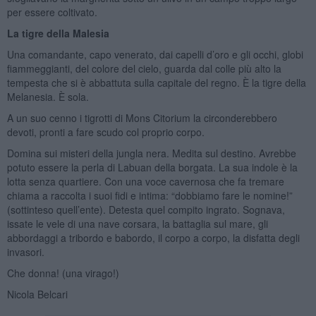
per essere coltivato.
La tigre della Malesia
Una comandante, capo venerato, dai capelli d’oro e gli occhi, globi
fiammeggianti, del colore del cielo, guarda dal colle più alto la
tempesta che si è abbattuta sulla capitale del regno. È la tigre della
Melanesia. È sola.
A un suo cenno i tigrotti di Mons Citorium la circonderebbero
devoti, pronti a fare scudo col proprio corpo.
Domina sui misteri della jungla nera. Medita sul destino. Avrebbe
potuto essere la perla di Labuan della borgata. La sua indole è la
lotta senza quartiere. Con una voce cavernosa che fa tremare
chiama a raccolta i suoi fidi e intima: “dobbiamo fare le nomine!”
(sottinteso quell’ente). Detesta quel compito ingrato. Sognava,
issate le vele di una nave corsara, la battaglia sul mare, gli
abbordaggi a tribordo e babordo, il corpo a corpo, la disfatta degli
invasori.
Che donna! (una virago!)
Nicola Belcari