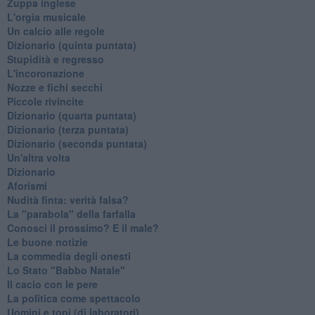
Zuppa inglese
L'orgia musicale
Un calcio alle regole
Dizionario (quinta puntata)
Stupidità e regresso
L'incoronazione
Nozze e fichi secchi
Piccole rivincite
​Dizionario (quarta puntata)
​Dizionario (terza puntata)
​Dizionario (seconda puntata)
Un'altra volta
Dizionario
Aforismi
Nudità finta: verità falsa?
La "parabola" della farfalla
Conosci il prossimo? E il male?
Le buone notizie
La commedia degli onesti
Lo Stato "Babbo Natale"
Il cacio con le pere
La politica come spettacolo
Uomini e topi (di laboratori)