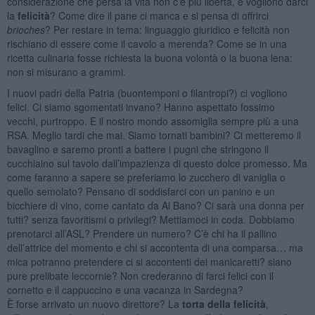
considerazione che persa la vita non c’è più libertà, e vogliono darci
la
felicità
? Come dire il pane ci manca e si pensa di offrirci
brioches
? Per restare in tema: linguaggio giuridico e felicità non
rischiano di essere come il cavolo a merenda? Come se in una
ricetta culinaria fosse richiesta la buona volontà o la buona lena:
non si misurano a grammi.
I nuovi padri della Patria (buontemponi o filantropi?) ci vogliono
felici. Ci siamo sgomentati invano? Hanno aspettato fossimo
vecchi, purtroppo. E il nostro mondo assomiglia sempre più a una
RSA. Meglio tardi che mai. Siamo tornati bambini? Ci metteremo il
bavaglino e saremo pronti a battere i pugni che stringono il
cucchiaino sul tavolo dall’impazienza di questo dolce promesso. Ma
come faranno a sapere se preferiamo lo zucchero di vaniglia o
quello semolato? Pensano di soddisfarci con un panino e un
bicchiere di vino, come cantato da Al Bano? Ci sarà una donna per
tutti? senza favoritismi o privilegi? Mettiamoci in coda. Dobbiamo
prenotarci all’ASL? Prendere un numero? C’è chi ha il pallino
dell’attrice del momento e chi si accontenta di una comparsa… ma
mica potranno pretendere ci si accontenti dei manicaretti? siano
pure prelibate leccornie? Non crederanno di farci felici con il
cornetto e il cappuccino e una vacanza in Sardegna?
È forse arrivato un nuovo direttore? La
torta della felicità
,