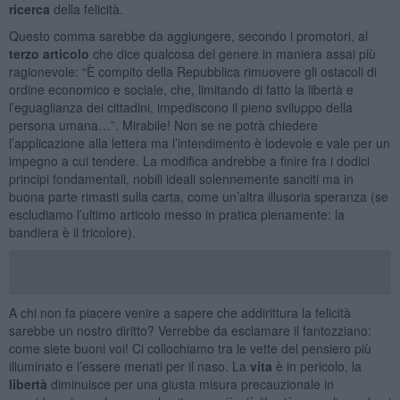
ricerca
della felicità.
Questo comma sarebbe da aggiungere, secondo i promotori, al
terzo articolo
che dice qualcosa del genere in maniera assai più
ragionevole: “È compito della Repubblica rimuovere gli ostacoli di
ordine economico e sociale, che, limitando di fatto la libertà e
l’eguaglianza dei cittadini, impediscono il pieno sviluppo della
persona umana…”. Mirabile! Non se ne potrà chiedere
l’applicazione alla lettera ma l’intendimento è lodevole e vale per un
impegno a cui tendere. La modifica andrebbe a finire fra i dodici
principi fondamentali, nobili ideali solennemente sanciti ma in
buona parte rimasti sulla carta, come un’altra illusoria speranza (se
escludiamo l’ultimo articolo messo in pratica pienamente: la
bandiera è il tricolore).
A chi non fa piacere venire a sapere che addirittura la felicità
sarebbe un nostro diritto? Verrebbe da esclamare il fantozziano:
come siete buoni voi! Ci collochiamo tra le vette del pensiero più
illuminato e l’essere menati per il naso. La
vita
è in pericolo, la
libertà
diminuisce per una giusta misura precauzionale in