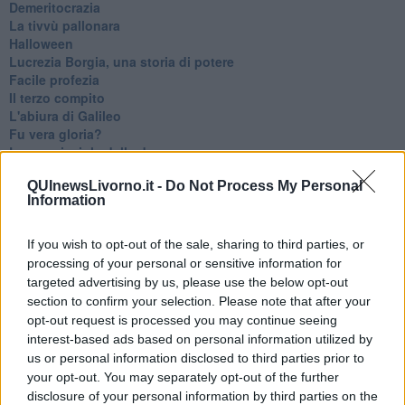
Demeritocrazia
La tivvù pallonara
Halloween
​Lucrezia Borgia, una storia di potere
Facile profezia
Il terzo compito
L'abiura di Galileo
Fu vera gloria?
La guerricciola delle due rose
La truffa all'anziano
QUInewsLivorno.it -
Do Not Process My Personal
Alla fermata dell'autobus
Information
La repressione sessuale per sentito dire
Diseducazione televisiva e inerzia della politica
Foto storica
If you wish to opt-out of the sale, sharing to third parties, or
Esequie solenni
processing of your personal or sensitive information for
Nostalgia del sangue blu
targeted advertising by us, please use the below opt-out
Teste calde
section to confirm your selection. Please note that after your
Non avere e non essere
opt-out request is processed you may continue seeing
Armiamoci e... avviatevi
interest-based ads based on personal information utilized by
Da Capodanno a Carnevale
us or personal information disclosed to third parties prior to
Schizzi di fango
your opt-out. You may separately opt-out of the further
Sor-riso amaro
disclosure of your personal information by third parties on the
Fine anno al ristorante