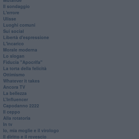
Il sondaggio
L'errore
Ulisse
Luoghi comuni
Sui social
Libertà d'espressione
L'incarico
Morale moderna
Lo slogan
Fiducia "Apocrifa"
La torta della felicità
Ottimismo
Whatever it takes
Ancora TV
La bellezza
L’Influencer
​Capodanno 2222
Il ceppo
Alla rotatoria
In tv
Io, mia moglie e il virologo
Il diritto e il rovescio