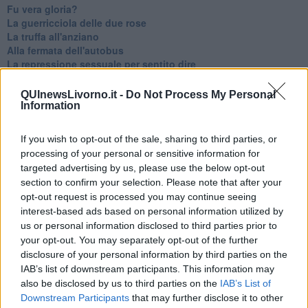
Fu vera gloria?
La guerricciola delle due rose
La truffa all'anziano
Alla fermata dell'autobus
La repressione sessuale per sentito dire
Diseducazione televisiva e inerzia della politica
Foto storica
QUInewsLivorno.it -
Do Not Process My Personal
Esequie solenni
Information
Nostalgia del sangue blu
Teste calde
If you wish to opt-out of the sale, sharing to third parties, or
Non avere e non essere
processing of your personal or sensitive information for
Armiamoci e... avviatevi
targeted advertising by us, please use the below opt-out
Da Capodanno a Carnevale
section to confirm your selection. Please note that after your
Schizzi di fango
opt-out request is processed you may continue seeing
Sor-riso amaro
interest-based ads based on personal information utilized by
Fine anno al ristorante
us or personal information disclosed to third parties prior to
La festa di Capodanno
your opt-out. You may separately opt-out of the further
Natale 2024
disclosure of your personal information by third parties on the
Re e regnanti
A noi interessa il dito non la luna
IAB’s list of downstream participants. This information may
Come rubare allo stato e vivere felici
also be disclosed by us to third parties on the
IAB’s List of
Una performance
Downstream Participants
that may further disclose it to other