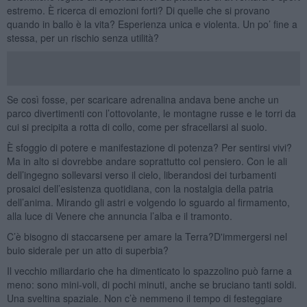
estremo. È ricerca di emozioni forti? Di quelle che si provano
quando in ballo è la vita? Esperienza unica e violenta. Un po’ fine a
stessa, per un rischio senza utilità?
Se così fosse, per scaricare adrenalina andava bene anche un
parco divertimenti con l’ottovolante, le montagne russe e le torri da
cui si precipita a rotta di collo, come per sfracellarsi al suolo.
È sfoggio di potere e manifestazione di potenza? Per sentirsi vivi?
Ma in alto si dovrebbe andare soprattutto col pensiero. Con le ali
dell’ingegno sollevarsi verso il cielo, liberandosi dei turbamenti
prosaici dell’esistenza quotidiana, con la nostalgia della patria
dell’anima. Mirando gli astri e volgendo lo sguardo al firmamento,
alla luce di Venere che annuncia l’alba e il tramonto.
C’è bisogno di staccarsene per amare la Terra?D'immergersi nel
buio siderale per un atto di superbia?
Il vecchio miliardario che ha dimenticato lo spazzolino può farne a
meno: sono mini-voli, di pochi minuti, anche se bruciano tanti soldi.
Una sveltina spaziale. Non c’è nemmeno il tempo di festeggiare