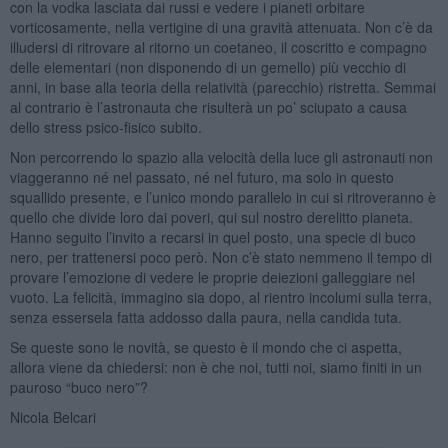
con la vodka lasciata dai russi e vedere i pianeti orbitare
vorticosamente, nella vertigine di una gravità attenuata. Non c’è da
illudersi di ritrovare al ritorno un coetaneo, il coscritto e compagno
delle elementari (non disponendo di un gemello) più vecchio di
anni, in base alla teoria della relatività (parecchio) ristretta. Semmai
al contrario è l’astronauta che risulterà un po’ sciupato a causa
dello stress psico-fisico subito.
Non percorrendo lo spazio alla velocità della luce gli astronauti non
viaggeranno né nel passato, né nel futuro, ma solo in questo
squallido presente, e l’unico mondo parallelo in cui si ritroveranno è
quello che divide loro dai poveri, qui sul nostro derelitto pianeta.
Hanno seguito l’invito a recarsi in quel posto, una specie di buco
nero, per trattenersi poco però. Non c’è stato nemmeno il tempo di
provare l’emozione di vedere le proprie deiezioni galleggiare nel
vuoto. La felicità, immagino sia dopo, al rientro incolumi sulla terra,
senza essersela fatta addosso dalla paura, nella candida tuta.
Se queste sono le novità, se questo è il mondo che ci aspetta,
allora viene da chiedersi: non è che noi, tutti noi, siamo finiti in un
pauroso “buco nero”?
Nicola Belcari