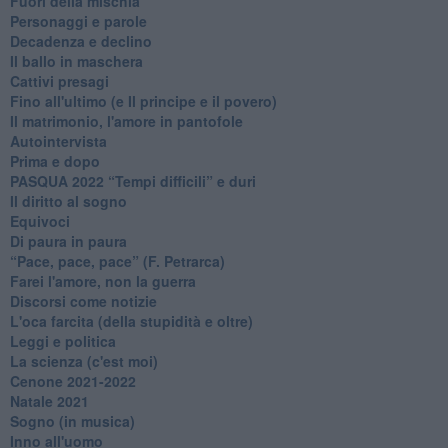
Fuori della mischia
Personaggi e parole
Decadenza e declino
Il ballo in maschera
Cattivi presagi
Fino all'ultimo (e Il principe e il povero)
Il matrimonio, l'amore in pantofole
Autointervista
Prima e dopo
​PASQUA 2022 “Tempi difficili” e duri
Il diritto al sogno
Equivoci
Di paura in paura
​“Pace, pace, pace” (F. Petrarca)
Farei l'amore, non la guerra
Discorsi come notizie
L'oca farcita (della stupidità e oltre)
Leggi e politica
La scienza (c'est moi)
Cenone 2021-2022
Natale 2021
Sogno (in musica)
Inno all'uomo