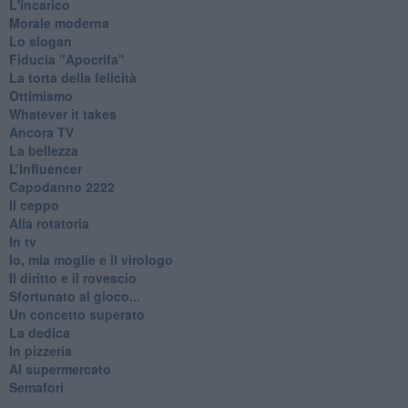
L'incarico
Morale moderna
Lo slogan
Fiducia "Apocrifa"
La torta della felicità
Ottimismo
Whatever it takes
Ancora TV
La bellezza
L’Influencer
​Capodanno 2222
Il ceppo
Alla rotatoria
In tv
Io, mia moglie e il virologo
Il diritto e il rovescio
Sfortunato al gioco...
Un concetto superato
La dedica
In pizzeria
Al supermercato
Semafori