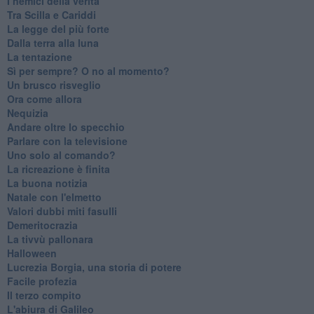
I nemici della verità
Tra Scilla e Cariddi
La legge del più forte
Dalla terra alla luna
La tentazione
​Sì per sempre? O no al momento?
Un brusco risveglio
Ora come allora
Nequizia
Andare oltre lo specchio
Parlare con la televisione
Uno solo al comando?
La ricreazione è finita
La buona notizia
Natale con l'elmetto
Valori dubbi miti fasulli
Demeritocrazia
La tivvù pallonara
Halloween
​Lucrezia Borgia, una storia di potere
Facile profezia
Il terzo compito
L'abiura di Galileo