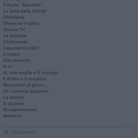
Fiducia "Apocrifa"
La torta della felicità
Ottimismo
Whatever it takes
Ancora TV
La bellezza
L’Influencer
​Capodanno 2222
Il ceppo
Alla rotatoria
In tv
Io, mia moglie e il virologo
Il diritto e il rovescio
Sfortunato al gioco...
Un concetto superato
La dedica
In pizzeria
Al supermercato
Semafori