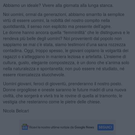
Abbiamo un ideale? Vivere alla giornata alla lunga stanca.
Noi uomini, ormai da generazioni, abbiamo smarrito la semplice
virtù di essere uomini, la nobiltà del nostro compito nella
quotidianità, il senso non esplicito ma presente dell’agire.
Le donne hanno ancora quella “femminilità” che le distingueva e le
rendeva più belle degli uomini? Noi provenienti dal popolo non
sappiamo se mai c’è stata, siamo testimoni d’una sana rozzezza
contadina. Oggi, troppo spesso, le giovani copiano la volgarità dei
ragazzi o s’atteggiano in maniera leziosa e artefatta. L’insieme di
cultura, gusto, elegante compostezza, è un dono che s’anima solo
nella naturalezza e spontaneità; non può essere né studiato, né
essere ricercatezza stucchevole.
Uomini giovani, feroci di gioventù, prenderanno il nostro posto.
Donne orgogliose e oneste saranno le future madri di una nuova
civiltà, che sorgerà e vivrà tra le rovine di quella al tramonto, le
vestigia che resteranno come le pietre delle chiese.
Nicola Belcari