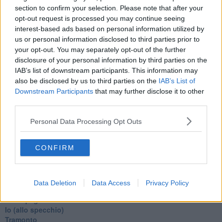
La truffa all'anziano
section to confirm your selection. Please note that after your
Alla fermata dell'autobus
opt-out request is processed you may continue seeing
La repressione sessuale per sentito dire
interest-based ads based on personal information utilized by
Diseducazione televisiva e inerzia della politica
us or personal information disclosed to third parties prior to
Foto storica
your opt-out. You may separately opt-out of the further
Esequie solenni
Nostalgia del sangue blu
disclosure of your personal information by third parties on the
Teste calde
IAB’s list of downstream participants. This information may
Non avere e non essere
also be disclosed by us to third parties on the
IAB’s List of
Armiamoci e... avviatevi
Downstream Participants
that may further disclose it to other
Da Capodanno a Carnevale
third parties.
Schizzi di fango
Sor-riso amaro
Personal Data Processing Opt Outs
Fine anno al ristorante
La festa di Capodanno
CONFIRM
Natale 2024
Re e regnanti
A noi interessa il dito non la luna
Come rubare allo stato e vivere felici
Data Deletion
Data Access
Privacy Policy
Una performance
Il compagno
​Io (allo specchio)
Tramonto