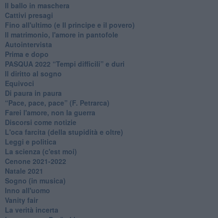
Il ballo in maschera
Cattivi presagi
Fino all'ultimo (e Il principe e il povero)
Il matrimonio, l'amore in pantofole
Autointervista
Prima e dopo
​PASQUA 2022 “Tempi difficili” e duri
Il diritto al sogno
Equivoci
Di paura in paura
​“Pace, pace, pace” (F. Petrarca)
Farei l'amore, non la guerra
Discorsi come notizie
L'oca farcita (della stupidità e oltre)
Leggi e politica
La scienza (c'est moi)
Cenone 2021-2022
Natale 2021
Sogno (in musica)
Inno all'uomo
Vanity fair
La verità incerta