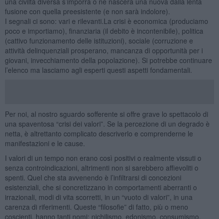
una civiltà diversa s’imporrà o ne nascerà una nuova dalla lenta
fusione con quella preesistente (e non sarà indolore).
I segnali ci sono: vari e rilevanti.La crisi è economica (produciamo
poco e importiamo), finanziaria (il debito è incontenibile), politica
(cattivo funzionamento delle istituzioni), sociale (corruzione e
attività delinquenziali prosperano, mancanza di opportunità per i
giovani, invecchiamento della popolazione). Si potrebbe continuare
l’elenco ma lasciamo agli esperti questi aspetti fondamentali.
Per noi, al nostro sguardo sofferente si offre grave lo spettacolo di
una spaventosa “crisi dei valori”. Se la percezione di un degrado è
netta, è altrettanto complicato descriverlo e comprenderne le
manifestazioni e le cause.
I valori di un tempo non erano così positivi o realmente vissuti o
senza controindicazioni, altrimenti non si sarebbero affievoliti o
spenti. Quel che sta avvenendo è l’infiltrarsi di concezioni
esistenziali, che si concretizzano in comportamenti aberranti o
irrazionali, modi di vita scorretti, in un “vuoto di valori”, in una
carenza di riferimenti. Queste “filosofie” di fatto, più o meno
coscienti, hanno tanti nomi: nichilismo, edonismo, consumismo,