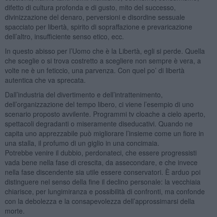
difetto di cultura profonda e di gusto, mito del successo,
divinizzazione del denaro, perversioni e disordine sessuale
spacciato per libertà, spirito di sopraffazione e prevaricazione
dell’altro, insufficiente senso etico, ecc.
In questo abisso per l’Uomo che è la Libertà, egli si perde. Quella
che sceglie o si trova costretto a scegliere non sempre è vera, a
volte ne è un feticcio, una parvenza. Con quel po’ di libertà
autentica che va sprecata.
Dall’industria del divertimento e dell’intrattenimento,
dell’organizzazione del tempo libero, ci viene l’esempio di uno
scenario proposto avvilente. Programmi tv cloache a cielo aperto,
spettacoli degradanti o miseramente diseducativi. Quando ne
capita uno apprezzabile può migliorare l’insieme come un fiore in
una stalla, il profumo di un giglio in una concimaia.
Potrebbe venire il dubbio, perdonateci, che essere progressisti
vada bene nella fase di crescita, da assecondare, e che invece
nella fase discendente sia utile essere conservatori. È arduo poi
distinguere nel senso della fine il declino personale: la vecchiaia
chiarisce, per lungimiranza e possibilità di confronti, ma confonde
con la debolezza e la consapevolezza dell’approssimarsi della
morte.