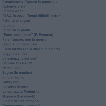
Il matrimonio, l'amore in pantofole
Autointervista
Prima e dopo
​PASQUA 2022 “Tempi difficili” e duri
Il diritto al sogno
Equivoci
Di paura in paura
​“Pace, pace, pace” (F. Petrarca)
Farei l'amore, non la guerra
Discorsi come notizie
L'oca farcita (della stupidità e oltre)
Leggi e politica
La scienza (c'est moi)
Cenone 2021-2022
Natale 2021
Sogno (in musica)
Inno all'uomo
Vanity fair
La verità incerta
La corazzata Potëmkin
Mi piace (Facebook)
Elogio del disimpegno
Gregge senza immunità