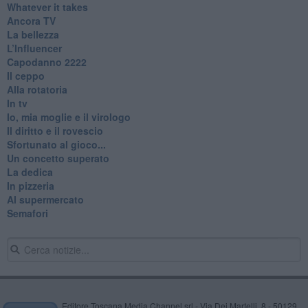
Whatever it takes
Ancora TV
La bellezza
L’Influencer
​Capodanno 2222
Il ceppo
Alla rotatoria
In tv
Io, mia moglie e il virologo
Il diritto e il rovescio
Sfortunato al gioco...
Un concetto superato
La dedica
In pizzeria
Al supermercato
Semafori
Editore Toscana Media Channel srl - Via Dei Martelli, 8 - 50129