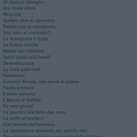
Un brusco risveglio
Ora come allora
Nequizia
Andare oltre lo specchio
Parlare con la televisione
Uno solo al comando?
La ricreazione è finita
La buona notizia
Natale con l'elmetto
Valori dubbi miti fasulli
Demeritocrazia
La tivvù pallonara
Halloween
​Lucrezia Borgia, una storia di potere
Facile profezia
Il terzo compito
L'abiura di Galileo
Fu vera gloria?
La guerricciola delle due rose
La truffa all'anziano
Alla fermata dell'autobus
La repressione sessuale per sentito dire
Diseducazione televisiva e inerzia della politica