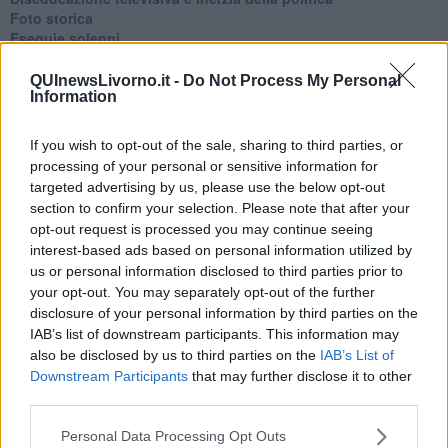
Foto storica
Esequie solenni
Nostalgia del sangue blu
Teste calde
QUInewsLivorno.it -
Do Not Process My Personal
Information
Non avere e non essere
Armiamoci e... avviatevi
Da Capodanno a Carnevale
If you wish to opt-out of the sale, sharing to third parties, or
Schizzi di fango
processing of your personal or sensitive information for
Sor-riso amaro
targeted advertising by us, please use the below opt-out
Fine anno al ristorante
section to confirm your selection. Please note that after your
La festa di Capodanno
opt-out request is processed you may continue seeing
Natale 2024
interest-based ads based on personal information utilized by
Re e regnanti
us or personal information disclosed to third parties prior to
A noi interessa il dito non la luna
your opt-out. You may separately opt-out of the further
Come rubare allo stato e vivere felici
disclosure of your personal information by third parties on the
Una performance
IAB’s list of downstream participants. This information may
Il compagno
also be disclosed by us to third parties on the
IAB’s List of
​Io (allo specchio)
Downstream Participants
that may further disclose it to other
Tramonto
Passato, presente, futuro
third parties.
La virtù del non fare
Il giorno dei saldi
Personal Data Processing Opt Outs