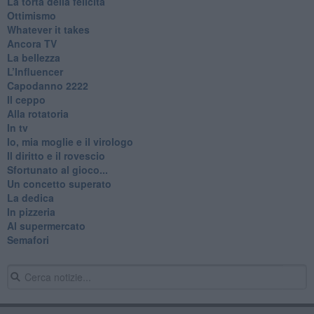
La torta della felicità
Ottimismo
Whatever it takes
Ancora TV
La bellezza
L’Influencer
​Capodanno 2222
Il ceppo
Alla rotatoria
In tv
Io, mia moglie e il virologo
Il diritto e il rovescio
Sfortunato al gioco...
Un concetto superato
La dedica
In pizzeria
Al supermercato
Semafori