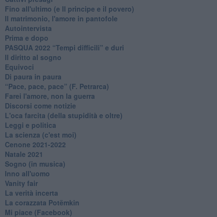
Fino all'ultimo (e Il principe e il povero)
Il matrimonio, l'amore in pantofole
Autointervista
Prima e dopo
​PASQUA 2022 “Tempi difficili” e duri
Il diritto al sogno
Equivoci
Di paura in paura
​“Pace, pace, pace” (F. Petrarca)
Farei l'amore, non la guerra
Discorsi come notizie
L'oca farcita (della stupidità e oltre)
Leggi e politica
La scienza (c'est moi)
Cenone 2021-2022
Natale 2021
Sogno (in musica)
Inno all'uomo
Vanity fair
La verità incerta
La corazzata Potëmkin
Mi piace (Facebook)