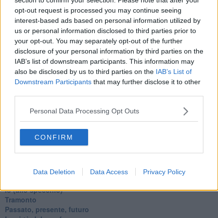
La repressione sessuale per sentito dire
opt-out request is processed you may continue seeing
Diseducazione televisiva e inerzia della politica
interest-based ads based on personal information utilized by
Foto storica
us or personal information disclosed to third parties prior to
Esequie solenni
your opt-out. You may separately opt-out of the further
Nostalgia del sangue blu
disclosure of your personal information by third parties on the
Teste calde
IAB’s list of downstream participants. This information may
Non avere e non essere
also be disclosed by us to third parties on the
IAB’s List of
Armiamoci e... avviatevi
Downstream Participants
that may further disclose it to other
Da Capodanno a Carnevale
Schizzi di fango
third parties.
Sor-riso amaro
Fine anno al ristorante
Personal Data Processing Opt Outs
La festa di Capodanno
Natale 2024
CONFIRM
Re e regnanti
A noi interessa il dito non la luna
Come rubare allo stato e vivere felici
Una performance
Data Deletion
Data Access
Privacy Policy
Il compagno
​Io (allo specchio)
Tramonto
Passato, presente, futuro