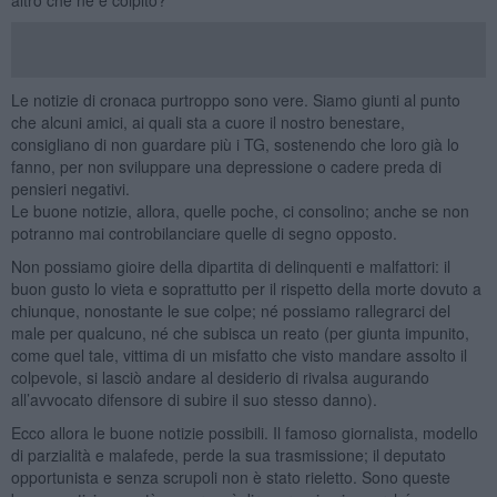
Le notizie di cronaca purtroppo sono vere. Siamo giunti al punto
che alcuni amici, ai quali sta a cuore il nostro benestare,
consigliano di non guardare più i TG, sostenendo che loro già lo
fanno, per non sviluppare una depressione o cadere preda di
pensieri negativi.
Le buone notizie, allora, quelle poche, ci consolino; anche se non
potranno mai controbilanciare quelle di segno opposto.
Non possiamo gioire della dipartita di delinquenti e malfattori: il
buon gusto lo vieta e soprattutto per il rispetto della morte dovuto a
chiunque, nonostante le sue colpe; né possiamo rallegrarci del
male per qualcuno, né che subisca un reato (per giunta impunito,
come quel tale, vittima di un misfatto che visto mandare assolto il
colpevole, si lasciò andare al desiderio di rivalsa augurando
all’avvocato difensore di subire il suo stesso danno).
Ecco allora le buone notizie possibili. Il famoso giornalista, modello
di parzialità e malafede, perde la sua trasmissione; il deputato
opportunista e senza scrupoli non è stato rieletto. Sono queste