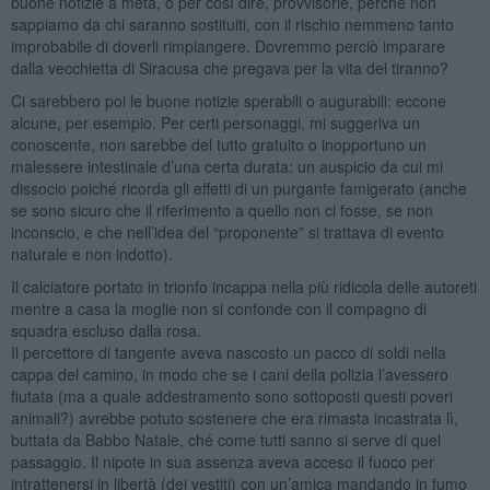
buone notizie a metà, o per così dire, provvisorie, perché non
sappiamo da chi saranno sostituiti, con il rischio nemmeno tanto
improbabile di doverli rimpiangere. Dovremmo perciò imparare
dalla vecchietta di Siracusa che pregava per la vita del tiranno?
Ci sarebbero poi le buone notizie sperabili o augurabili: eccone
alcune, per esempio. Per certi personaggi, mi suggeriva un
conoscente, non sarebbe del tutto gratuito o inopportuno un
malessere intestinale d’una certa durata: un auspicio da cui mi
dissocio poiché ricorda gli effetti di un purgante famigerato (anche
se sono sicuro che il riferimento a quello non ci fosse, se non
inconscio, e che nell’idea del “proponente” si trattava di evento
naturale e non indotto).
Il calciatore portato in trionfo incappa nella più ridicola delle autoreti
mentre a casa la moglie non si confonde con il compagno di
squadra escluso dalla rosa.
Il percettore di tangente aveva nascosto un pacco di soldi nella
cappa del camino, in modo che se i cani della polizia l’avessero
fiutata (ma a quale addestramento sono sottoposti questi poveri
animali?) avrebbe potuto sostenere che era rimasta incastrata lì,
buttata da Babbo Natale, ché come tutti sanno si serve di quel
passaggio. Il nipote in sua assenza aveva acceso il fuoco per
intrattenersi in libertà (dei vestiti) con un’amica mandando in fumo