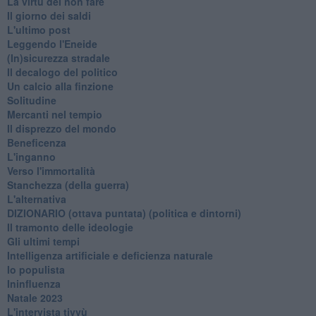
La virtù del non fare
Il giorno dei saldi
L'ultimo post
Leggendo l'Eneide
​(In)sicurezza stradale
Il decalogo del politico
Un calcio alla finzione
Solitudine
Mercanti nel tempio
Il disprezzo del mondo
Beneficenza
L'inganno
Verso l'immortalità
Stanchezza (della guerra)
L'alternativa
​DIZIONARIO (ottava puntata) (politica e dintorni)
Il tramonto delle ideologie
Gli ultimi tempi
Intelligenza artificiale e deficienza naturale
Io populista
Ininfluenza
Natale 2023
L'intervista tivvù