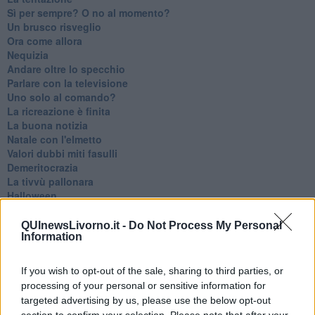
​Sì per sempre? O no al momento?
Un brusco risveglio
Ora come allora
Nequizia
Andare oltre lo specchio
Parlare con la televisione
Uno solo al comando?
La ricreazione è finita
La buona notizia
Natale con l'elmetto
Valori dubbi miti fasulli
Demeritocrazia
La tivvù pallonara
Halloween
​Lucrezia Borgia, una storia di potere
Facile profezia
QUInewsLivorno.it -
Do Not Process My Personal
Information
Il terzo compito
L'abiura di Galileo
Fu vera gloria?
If you wish to opt-out of the sale, sharing to third parties, or
La guerricciola delle due rose
processing of your personal or sensitive information for
La truffa all'anziano
targeted advertising by us, please use the below opt-out
Alla fermata dell'autobus
section to confirm your selection. Please note that after your