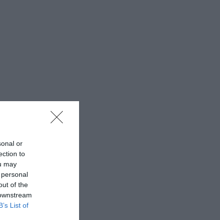
sonal or
ection to
ou may
 personal
out of the
 downstream
B’s List of