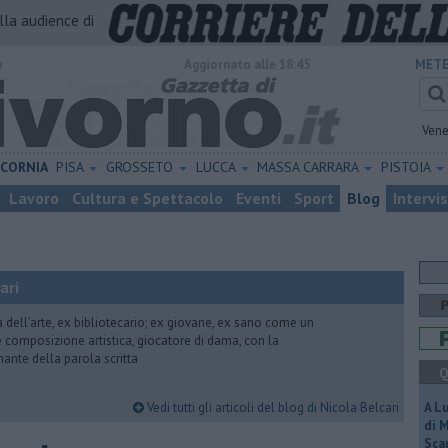
alla audience di
o
Aggiornato alle 18:45
METE
Vene
ICORNIA
PISA
GROSSETO
LUCCA
MASSA CARRARA
PISTOIA
Lavoro
Cultura e Spettacolo
Eventi
Sport
Blog
Intervi
ari
ria dell’arte, ex bibliotecario; ex giovane, ex sano come un
 e composizione artistica, giocatore di dama, con la
mante della parola scritta
Q
Vedi tutti gli articoli del blog di Nicola Belcari
A L
di 
Scar