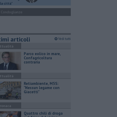
la città"
Condoglianze
imi articoli
Vedi tutti
ttualità
Parco eolico in mare,
Confagricoltura
contraria
ttualità
Retiambiente, M5S:
"Nessun legame con
Giacetti"
ronaca
Quattro chili di droga