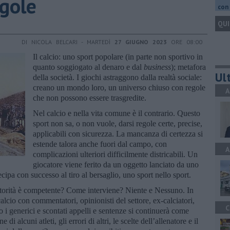
egole
con 
QUI
DI NICOLA BELCARI - MARTEDÌ
27 GIUGNO 2023
ORE 08:00
Il calcio: uno sport popolare (in parte non sportivo in
quanto soggiogato al denaro e dal
business
); metafora
Ult
della società. I giochi astraggono dalla realtà sociale:
creano un mondo loro, un universo chiuso con regole
A
che non possono essere trasgredite.
Nel calcio e nella vita comune è il contrario. Questo
sport non sa, o non vuole, darsi regole certe, precise,
applicabili con sicurezza. La mancanza di certezza si
estende talora anche fuori dal campo, con
A
complicazioni ulteriori difficilmente districabili. Un
giocatore viene ferito da un oggetto lanciato da uno
ecipa con successo al tiro al bersaglio, uno sport nello sport.
torità è competente? Come interviene? Niente e Nessuno. In
 calcio con commentatori, opinionisti del settore, ex-calciatori,
C
 generici e scontati appelli e sentenze si continuerà come
 di alcuni atleti, gli errori di altri, le scelte dell’allenatore e il