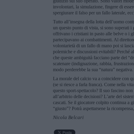
giudizio sul suo operato. Sono valori moder
involontari, la simulazione, fingere di essere 
spergiurare il falso per un fallo laterale, ec
Tutto all’insegna della lotta dell’uomo cont
un questo punto di vista, si sono superati i
offrivano i cristiani in pasto alle belve o i 
partecipavano ai combattimenti. Al direttore 
volontarietà di un fallo di mano poi si las
polemiche e discussioni evitabili? Perché a
che queste ambiguità facciano parte del “d
scatenare (indignazione, rabbia, frustrazion
modo perderebbe la sua “natura” negativa
La morale del calcio va a coincidere con qu
(se si riesce a farla franca). Come nella vit
questo sport-spettacolo? Il suo fascino non p
all’arbitrio delle decisioni? L’arte del sis
cascati. Se il giocatore colpito continua a 
“giusto”? Potrà aspettarsene la ricompensa,
Nicola Belcari