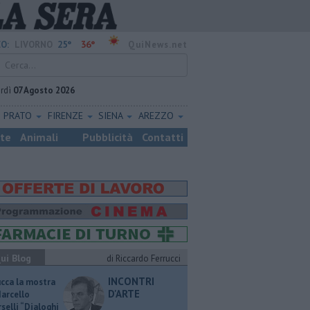
25°
36°
O:
LIVORNO
QuiNews.net
rdì
07 Agosto 2026
PRATO
FIRENZE
SIENA
AREZZO
ste
Animali
Pubblicità
Contatti
ui Blog
di Riccardo Ferrucci
INCONTRI
ucca la mostra
D'ARTE
Marcello
selli “Dialoghi