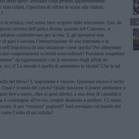
ni dello sport? assestare colpi proibiti apparentemente
stati colpiti, l’ipocrisia di offrire le scuse alla vittima,
c.?
A
ro la tecnica, cioè senza farsi scoprire dalle telecamere. Qui, da
 giochi circensi dell’antica Roma, quando nel Colosseo, si
gladiatori combattevano per la vita: lì, gli spettatori non
di gara è lasciata l’interpretazione di una trattenuta o la
cia nell’impotenza in una situazione come quella? Per alimentare
lcuni comportamenti scorretti sono tollerati? Possiamo sospettare
ramma” da rappresentare con la mozione degli affetti da
e, ecc.)? La morale è quella di ammettere la slealtà? Che in tal
.
ella del tifoso? L’importante è vincere. Qualsiasi mezzo è lecito
a. Qual è il ruolo del calcio? Quale funzione il potere attribuisce a
uò fare a meno, oltre ai gesti atletici, a una dose di casualità e
tema è costringere all’ovvio, sempre destinato a perdere. Ci siamo
giocare, il suo “eroismo” pagherà? Sarà premiato col trionfo del
 come l’esito di un’ordalia?