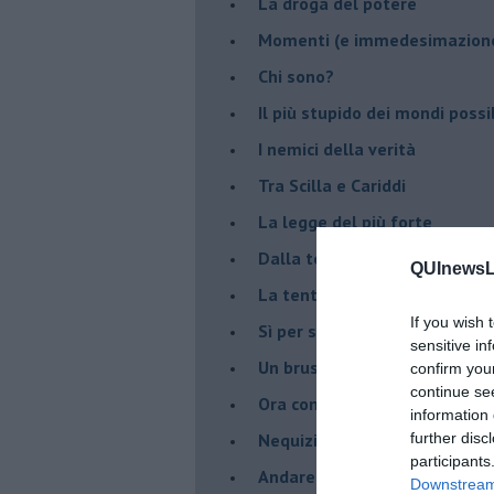
La droga del potere
Momenti (e immedesimazion
Chi sono?
Il più stupido dei mondi possib
I nemici della verità
Tra Scilla e Cariddi
La legge del più forte
Dalla terra alla luna
QUInewsLi
La tentazione
If you wish 
​Sì per sempre? O no al mom
sensitive in
Un brusco risveglio
confirm you
continue se
Ora come allora
information 
Nequizia
further disc
participants
Andare oltre lo specchio
Downstream 