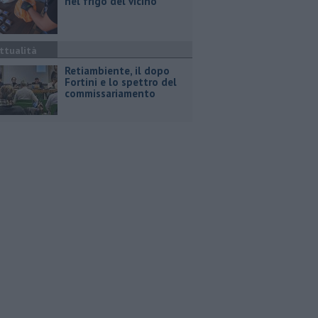
nel frigo del vicino
ttualità
Retiambiente, il dopo
Fortini e lo spettro del
commissariamento