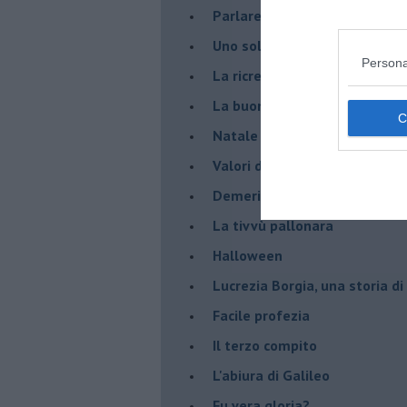
Parlare con la televisione
Uno solo al comando?
Persona
La ricreazione è finita
La buona notizia
Natale con l'elmetto
Valori dubbi miti fasulli
Demeritocrazia
La tivvù pallonara
Halloween
​Lucrezia Borgia, una storia d
Facile profezia
Il terzo compito
L'abiura di Galileo
Fu vera gloria?