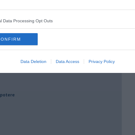
l Data Processing Opt Outs
CONFIRM
Data Deletion
Data Access
Privacy Policy
i potere