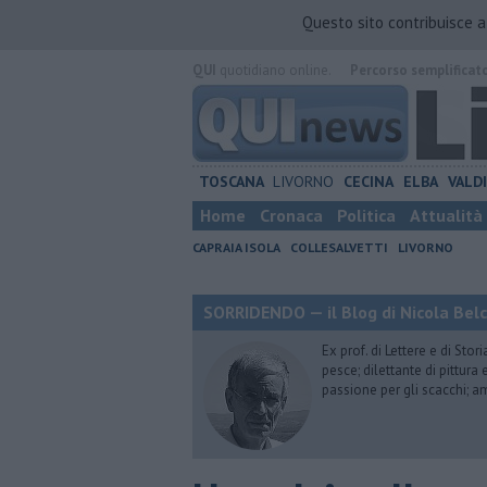
Questo sito contribuisce 
QUI
quotidiano online.
Percorso semplificat
TOSCANA
LIVORNO
CECINA
ELBA
VALD
Home
Cronaca
Politica
Attualità
CAPRAIA ISOLA
COLLESALVETTI
LIVORNO
SORRIDENDO — il Blog di Nicola Belc
Ex prof. di Lettere e di Sto
pesce; dilettante di pittura
passione per gli scacchi; a