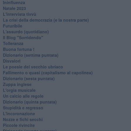
Ininfluenza
Natale 2023
L'intervista tivvù
La crisi della democrazia (e la nostra parte)
Futuribile
L'assurdo (quotidiano)
Il Blog "Sorridendo"
Tolleranza
Buona fortuna !
​Dizionario (settima puntata)
Disvalori
Le poesie del vecchio ubriaco
Fallimento o quasi (capitalismo al capolinea)
Dizionario (sesta puntata)
Zuppa inglese
L'orgia musicale
Un calcio alle regole
Dizionario (quinta puntata)
Stupidità e regresso
L'incoronazione
Nozze e fichi secchi
Piccole rivincite
​Dizionario (quarta puntata)