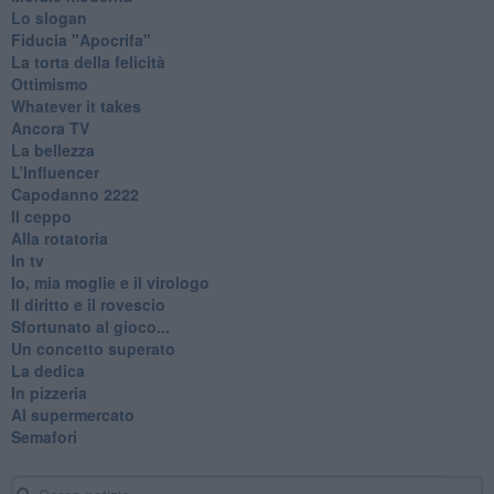
Lo slogan
Fiducia "Apocrifa"
La torta della felicità
Ottimismo
Whatever it takes
Ancora TV
La bellezza
L’Influencer
​Capodanno 2222
Il ceppo
Alla rotatoria
In tv
Io, mia moglie e il virologo
Il diritto e il rovescio
Sfortunato al gioco...
Un concetto superato
La dedica
In pizzeria
Al supermercato
Semafori