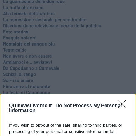
La guerricciola delle due rose
La truffa all'anziano
Alla fermata dell'autobus
La repressione sessuale per sentito dire
Diseducazione televisiva e inerzia della politica
Foto storica
Esequie solenni
Nostalgia del sangue blu
Teste calde
Non avere e non essere
Armiamoci e... avviatevi
Da Capodanno a Carnevale
Schizzi di fango
Sor-riso amaro
Fine anno al ristorante
La festa di Capodanno
Natale 2024
Re e regnanti
QUInewsLivorno.it -
Do Not Process My Personal
A noi interessa il dito non la luna
Information
Come rubare allo stato e vivere felici
Una performance
If you wish to opt-out of the sale, sharing to third parties, or
Il compagno
processing of your personal or sensitive information for
​Io (allo specchio)