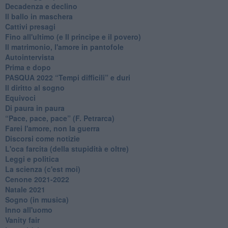
Decadenza e declino
Il ballo in maschera
Cattivi presagi
Fino all'ultimo (e Il principe e il povero)
Il matrimonio, l'amore in pantofole
Autointervista
Prima e dopo
​PASQUA 2022 “Tempi difficili” e duri
Il diritto al sogno
Equivoci
Di paura in paura
​“Pace, pace, pace” (F. Petrarca)
Farei l'amore, non la guerra
Discorsi come notizie
L'oca farcita (della stupidità e oltre)
Leggi e politica
La scienza (c'est moi)
Cenone 2021-2022
Natale 2021
Sogno (in musica)
Inno all'uomo
Vanity fair