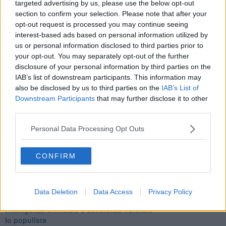
targeted advertising by us, please use the below opt-out
Tramonto
section to confirm your selection. Please note that after your
Passato, presente, futuro
opt-out request is processed you may continue seeing
La virtù del non fare
interest-based ads based on personal information utilized by
Il giorno dei saldi
us or personal information disclosed to third parties prior to
L'ultimo post
your opt-out. You may separately opt-out of the further
Leggendo l'Eneide
disclosure of your personal information by third parties on the
​(In)sicurezza stradale
IAB’s list of downstream participants. This information may
Il decalogo del politico
also be disclosed by us to third parties on the
IAB’s List of
Un calcio alla finzione
Solitudine
Downstream Participants
that may further disclose it to other
Mercanti nel tempio
third parties.
Il disprezzo del mondo
Beneficenza
Personal Data Processing Opt Outs
L'inganno
Verso l'immortalità
CONFIRM
Stanchezza (della guerra)
L'alternativa
​DIZIONARIO (ottava puntata) (politica e dintorni)
Il tramonto delle ideologie
Data Deletion
Data Access
Privacy Policy
Gli ultimi tempi
Intelligenza artificiale e deficienza naturale
Io populista