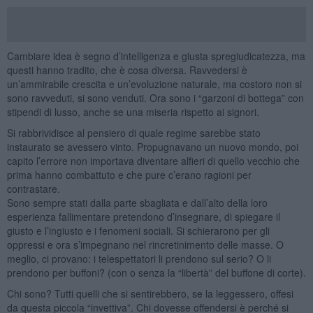
Cambiare idea è segno d’intelligenza e giusta spregiudicatezza, ma
questi hanno tradito, che è cosa diversa. Ravvedersi è
un’ammirabile crescita e un’evoluzione naturale, ma costoro non si
sono ravveduti, si sono venduti. Ora sono i “garzoni di bottega” con
stipendi di lusso, anche se una miseria rispetto ai signori.
Si rabbrividisce al pensiero di quale regime sarebbe stato
instaurato se avessero vinto. Propugnavano un nuovo mondo, poi
capito l’errore non importava diventare alfieri di quello vecchio che
prima hanno combattuto e che pure c’erano ragioni per
contrastare.
Sono sempre stati dalla parte sbagliata e dall’alto della loro
esperienza fallimentare pretendono d’insegnare, di spiegare il
giusto e l’ingiusto e i fenomeni sociali. Si schierarono per gli
oppressi e ora s’impegnano nel rincretinimento delle masse. O
meglio, ci provano: i telespettatori li prendono sul serio? O li
prendono per buffoni? (con o senza la “libertà” del buffone di corte).
Chi sono? Tutti quelli che si sentirebbero, se la leggessero, offesi
da questa piccola “invettiva”. Chi dovesse offendersi è perché si