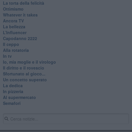
La torta della felicità
Ottimismo
Whatever it takes
Ancora TV
La bellezza
L’Influencer
​Capodanno 2222
Il ceppo
Alla rotatoria
In tv
Io, mia moglie e il virologo
Il diritto e il rovescio
Sfortunato al gioco...
Un concetto superato
La dedica
In pizzeria
Al supermercato
Semafori