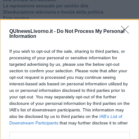
La repressione sessuale per sentito dire
Diseducazione televisiva e inerzia della politica
Foto storica
Esequie solenni
Nostalgia del sangue blu
QUInewsLivorno.it -
Do Not Process My Personal
Information
Teste calde
Non avere e non essere
Armiamoci e... avviatevi
If you wish to opt-out of the sale, sharing to third parties, or
Da Capodanno a Carnevale
processing of your personal or sensitive information for
Schizzi di fango
targeted advertising by us, please use the below opt-out
Sor-riso amaro
section to confirm your selection. Please note that after your
Fine anno al ristorante
opt-out request is processed you may continue seeing
La festa di Capodanno
interest-based ads based on personal information utilized by
Natale 2024
us or personal information disclosed to third parties prior to
Re e regnanti
your opt-out. You may separately opt-out of the further
A noi interessa il dito non la luna
disclosure of your personal information by third parties on the
Come rubare allo stato e vivere felici
IAB’s list of downstream participants. This information may
Una performance
also be disclosed by us to third parties on the
IAB’s List of
Il compagno
Downstream Participants
that may further disclose it to other
​Io (allo specchio)
Tramonto
third parties.
Passato, presente, futuro