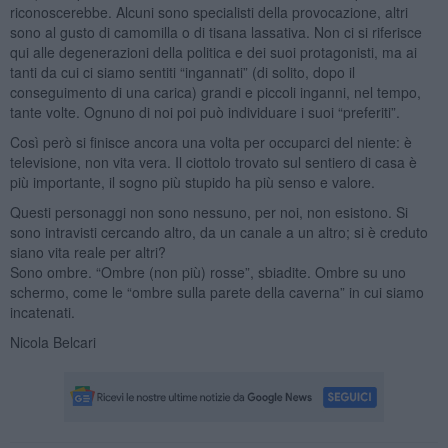
riconoscerebbe. Alcuni sono specialisti della provocazione, altri
sono al gusto di camomilla o di tisana lassativa. Non ci si riferisce
qui alle degenerazioni della politica e dei suoi protagonisti, ma ai
tanti da cui ci siamo sentiti “ingannati” (di solito, dopo il
conseguimento di una carica) grandi e piccoli inganni, nel tempo,
tante volte. Ognuno di noi poi può individuare i suoi “preferiti”.
Così però si finisce ancora una volta per occuparci del niente: è
televisione, non vita vera. Il ciottolo trovato sul sentiero di casa è
più importante, il sogno più stupido ha più senso e valore.
Questi personaggi non sono nessuno, per noi, non esistono. Si
sono intravisti cercando altro, da un canale a un altro; si è creduto
siano vita reale per altri?
Sono ombre. “Ombre (non più) rosse”, sbiadite. Ombre su uno
schermo, come le “ombre sulla parete della caverna” in cui siamo
incatenati.
Nicola Belcari