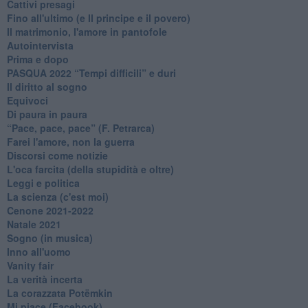
Cattivi presagi
Fino all'ultimo (e Il principe e il povero)
Il matrimonio, l'amore in pantofole
Autointervista
Prima e dopo
​PASQUA 2022 “Tempi difficili” e duri
Il diritto al sogno
Equivoci
Di paura in paura
​“Pace, pace, pace” (F. Petrarca)
Farei l'amore, non la guerra
Discorsi come notizie
L'oca farcita (della stupidità e oltre)
Leggi e politica
La scienza (c'est moi)
Cenone 2021-2022
Natale 2021
Sogno (in musica)
Inno all'uomo
Vanity fair
La verità incerta
La corazzata Potëmkin
Mi piace (Facebook)