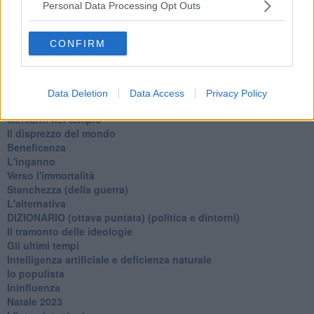
La virtù del non fare
Personal Data Processing Opt Outs
Il giorno dei saldi
L'ultimo post
CONFIRM
Leggendo l'Eneide
​(In)sicurezza stradale
Il decalogo del politico
Un calcio alla finzione
Data Deletion
Data Access
Privacy Policy
Solitudine
Mercanti nel tempio
Il disprezzo del mondo
Beneficenza
L'inganno
Verso l'immortalità
Stanchezza (della guerra)
L'alternativa
​DIZIONARIO (ottava puntata) (politica e dintorni)
Il tramonto delle ideologie
Gli ultimi tempi
Intelligenza artificiale e deficienza naturale
Io populista
Ininfluenza
Natale 2023