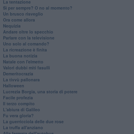
La tentazione
​Sì per sempre? O no al momento?
Un brusco risveglio
Ora come allora
Nequizia
Andare oltre lo specchio
Parlare con la televisione
Uno solo al comando?
La ricreazione è finita
La buona notizia
Natale con l'elmetto
Valori dubbi miti fasulli
Demeritocrazia
La tivvù pallonara
Halloween
​Lucrezia Borgia, una storia di potere
Facile profezia
Il terzo compito
L'abiura di Galileo
Fu vera gloria?
La guerricciola delle due rose
La truffa all'anziano
Alla fermata dell'autobus