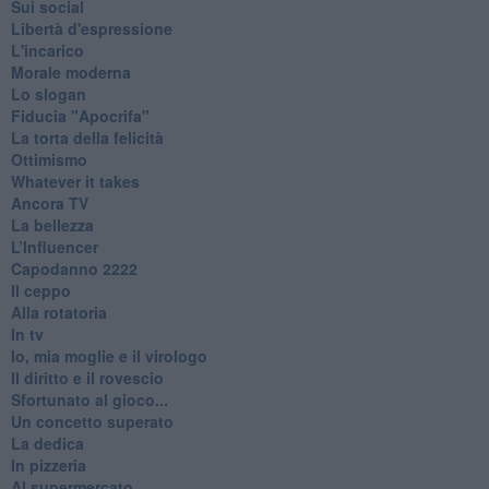
Sui social
Libertà d'espressione
L'incarico
Morale moderna
Lo slogan
Fiducia "Apocrifa"
La torta della felicità
Ottimismo
Whatever it takes
Ancora TV
La bellezza
L’Influencer
​Capodanno 2222
Il ceppo
Alla rotatoria
In tv
Io, mia moglie e il virologo
Il diritto e il rovescio
Sfortunato al gioco...
Un concetto superato
La dedica
In pizzeria
Al supermercato