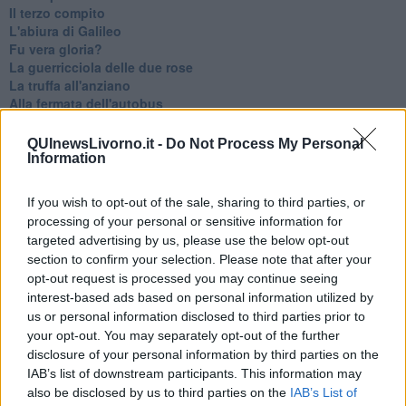
Il terzo compito
L'abiura di Galileo
Fu vera gloria?
La guerricciola delle due rose
La truffa all'anziano
Alla fermata dell'autobus
La repressione sessuale per sentito dire
Diseducazione televisiva e inerzia della politica
QUInewsLivorno.it -
Do Not Process My Personal
Foto storica
Information
Esequie solenni
Nostalgia del sangue blu
If you wish to opt-out of the sale, sharing to third parties, or
Teste calde
processing of your personal or sensitive information for
Non avere e non essere
targeted advertising by us, please use the below opt-out
Armiamoci e... avviatevi
section to confirm your selection. Please note that after your
Da Capodanno a Carnevale
opt-out request is processed you may continue seeing
Schizzi di fango
interest-based ads based on personal information utilized by
Sor-riso amaro
us or personal information disclosed to third parties prior to
Fine anno al ristorante
your opt-out. You may separately opt-out of the further
La festa di Capodanno
disclosure of your personal information by third parties on the
Natale 2024
IAB’s list of downstream participants. This information may
Re e regnanti
A noi interessa il dito non la luna
also be disclosed by us to third parties on the
IAB’s List of