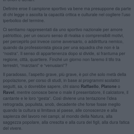
Definire eroe il campione sportivo va bene ma presuppone da parte
di chi legge o ascolta la capacità critica e culturale nel cogliere l’uso
iperbolico del termine.
Ci sentiamo rappresentati da uno sportivo nazionale per amore
patriottico, per un oscuro senso di rivalsa o comprensibili motivi,
per percepirlo poi invece come avversario, o addirittura nemico,
quando da professionista gioca per una squadra che non è la
“nostra”. Il senso di appartenenza dopo si divide, si frantuma per
regione, città, quartiere. Finché un giorno non faremo il tifo tra
terrestri, “marziani” e “venusiani”?
Il paradosso, l’aspetto grave, più grave, è poi che solo metà della
popolazione, per corso di studi, in base ai programmi scolatici
seguiti, sa, o dovrebbe sapere, chi siano
Raffaello
,
Platone
o
Ravel
, mentre conosce bene o male il presentatore, il calciatore, il
cantante e le loro “gesta”. Così diviene una tentazione l’idea
retrograda, populista, snob, decadente che forse fosse meglio
quando la cultura si limitava al paese, alle conoscenze e alla
sapienza del lavoro nei campi, al mondo della Natura, alla
saggezza popolare, alla crescita e alla cura dei figli, alla dura fatica
del vivere.