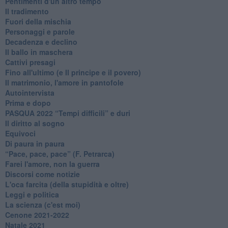
Pentimenti d'un altro tempo
Il tradimento
Fuori della mischia
Personaggi e parole
Decadenza e declino
Il ballo in maschera
Cattivi presagi
Fino all'ultimo (e Il principe e il povero)
Il matrimonio, l'amore in pantofole
Autointervista
Prima e dopo
​PASQUA 2022 “Tempi difficili” e duri
Il diritto al sogno
Equivoci
Di paura in paura
​“Pace, pace, pace” (F. Petrarca)
Farei l'amore, non la guerra
Discorsi come notizie
L'oca farcita (della stupidità e oltre)
Leggi e politica
La scienza (c'est moi)
Cenone 2021-2022
Natale 2021