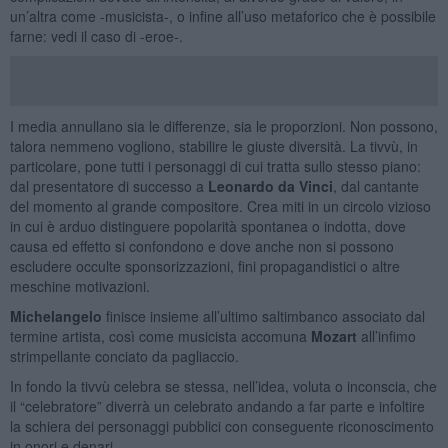
un’altra come -musicista-, o infine all’uso metaforico che è possibile
farne: vedi il caso di -eroe-.
I media annullano sia le differenze, sia le proporzioni. Non possono,
talora nemmeno vogliono, stabilire le giuste diversità. La tivvù, in
particolare, pone tutti i personaggi di cui tratta sullo stesso piano:
dal presentatore di successo a
Leonardo da Vinci
, dal cantante
del momento al grande compositore. Crea miti in un circolo vizioso
in cui è arduo distinguere popolarità spontanea o indotta, dove
causa ed effetto si confondono e dove anche non si possono
escludere occulte sponsorizzazioni, fini propagandistici o altre
meschine motivazioni.
Michelangelo
finisce insieme all’ultimo saltimbanco associato dal
termine artista, così come musicista accomuna
Mozart
all’infimo
strimpellante conciato da pagliaccio.
In fondo la tivvù celebra se stessa, nell’idea, voluta o inconscia, che
il “celebratore” diverrà un celebrato andando a far parte e infoltire
la schiera dei personaggi pubblici con conseguente riconoscimento
in onori e denari.