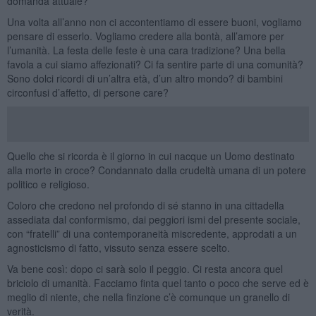
domanda attuale?
Una volta all’anno non ci accontentiamo di essere buoni, vogliamo
pensare di esserlo. Vogliamo credere alla bontà, all’amore per
l’umanità. La festa delle feste è una cara tradizione? Una bella
favola a cui siamo affezionati? Ci fa sentire parte di una comunità?
Sono dolci ricordi di un’altra età, d’un altro mondo? di bambini
circonfusi d’affetto, di persone care?
Quello che si ricorda è il giorno in cui nacque un Uomo destinato
alla morte in croce? Condannato dalla crudeltà umana di un potere
politico e religioso.
Coloro che credono nel profondo di sé stanno in una cittadella
assediata dal conformismo, dai peggiori ismi del presente sociale,
con “fratelli” di una contemporaneità miscredente, approdati a un
agnosticismo di fatto, vissuto senza essere scelto.
Va bene così: dopo ci sarà solo il peggio. Ci resta ancora quel
briciolo di umanità. Facciamo finta quel tanto o poco che serve ed è
meglio di niente, che nella finzione c’è comunque un granello di
verità.