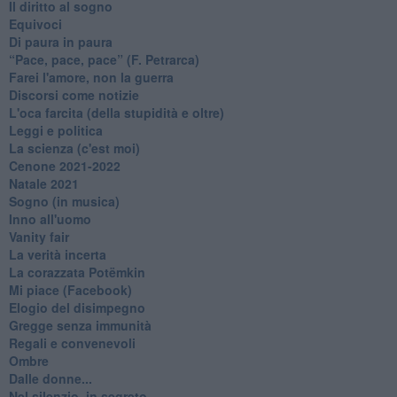
Il diritto al sogno
Equivoci
Di paura in paura
​“Pace, pace, pace” (F. Petrarca)
Farei l'amore, non la guerra
Discorsi come notizie
L'oca farcita (della stupidità e oltre)
Leggi e politica
La scienza (c'est moi)
Cenone 2021-2022
Natale 2021
Sogno (in musica)
Inno all'uomo
Vanity fair
La verità incerta
La corazzata Potëmkin
Mi piace (Facebook)
Elogio del disimpegno
Gregge senza immunità
Regali e convenevoli
Ombre
Dalle donne...
Nel silenzio, in segreto