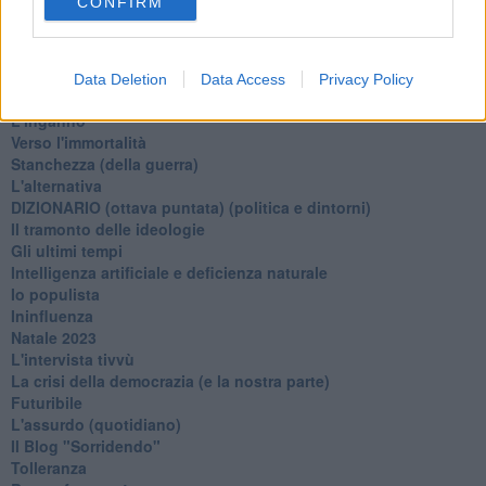
CONFIRM
Un calcio alla finzione
Solitudine
Mercanti nel tempio
Il disprezzo del mondo
Data Deletion
Data Access
Privacy Policy
Beneficenza
L'inganno
Verso l'immortalità
Stanchezza (della guerra)
L'alternativa
​DIZIONARIO (ottava puntata) (politica e dintorni)
Il tramonto delle ideologie
Gli ultimi tempi
Intelligenza artificiale e deficienza naturale
Io populista
Ininfluenza
Natale 2023
L'intervista tivvù
La crisi della democrazia (e la nostra parte)
Futuribile
L'assurdo (quotidiano)
Il Blog "Sorridendo"
Tolleranza