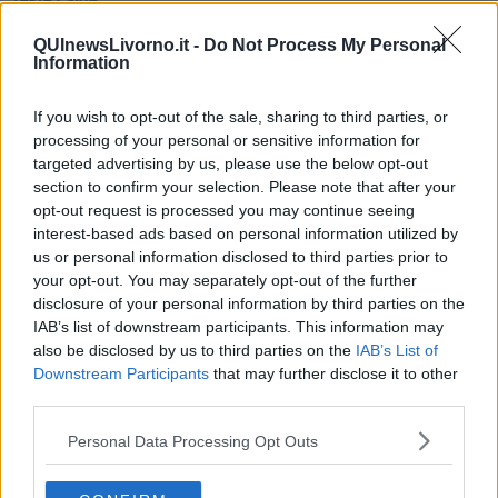
Non avere e non essere
Armiamoci e... avviatevi
QUInewsLivorno.it -
Do Not Process My Personal
Information
Da Capodanno a Carnevale
Schizzi di fango
Sor-riso amaro
If you wish to opt-out of the sale, sharing to third parties, or
Fine anno al ristorante
processing of your personal or sensitive information for
La festa di Capodanno
targeted advertising by us, please use the below opt-out
Natale 2024
section to confirm your selection. Please note that after your
Re e regnanti
opt-out request is processed you may continue seeing
A noi interessa il dito non la luna
interest-based ads based on personal information utilized by
Come rubare allo stato e vivere felici
us or personal information disclosed to third parties prior to
Una performance
your opt-out. You may separately opt-out of the further
Il compagno
disclosure of your personal information by third parties on the
​Io (allo specchio)
IAB’s list of downstream participants. This information may
Tramonto
also be disclosed by us to third parties on the
IAB’s List of
Passato, presente, futuro
Downstream Participants
that may further disclose it to other
La virtù del non fare
Il giorno dei saldi
third parties.
L'ultimo post
Personal Data Processing Opt Outs
Leggendo l'Eneide
​(In)sicurezza stradale
Il decalogo del politico