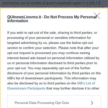
commercio con la vendita di guanti casalinghi taglia 11 o XXL? È
forse colpa dei pregiudizi? Degli addetti alla vendita al dettaglio? Di
modelli economici obsoleti?
QUInewsLivorno.it -
Do Not Process My Personal
Gianni Micheli
Information
If you wish to opt-out of the sale, sharing to third parties, or
processing of your personal or sensitive information for
targeted advertising by us, please use the below opt-out
section to confirm your selection. Please note that after your
Se vuoi leggere le notizie principali della Toscana iscriviti alla
opt-out request is processed you may continue seeing
Newsletter QUInews - ToscanaMedia.
Arriva gratis tutti i giorni
interest-based ads based on personal information utilized by
alle 20:00 direttamente nella tua casella di posta.
us or personal information disclosed to third parties prior to
Basta cliccare
QUI
your opt-out. You may separately opt-out of the further
disclosure of your personal information by third parties on the
Ti potrebbe interessare anche:
IAB’s list of downstream participants. This information may
also be disclosed by us to third parties on the
IAB’s List of
Articoli dal Blog “Pagine allegre” di Gianni Micheli
Downstream Participants
that may further disclose it to other
​Ricciotti Ensemble: ovunque e per tutti
third parties.
Ode ai lacci
​L’elenco telefonico
Personal Data Processing Opt Outs
​La ris(u)onanza