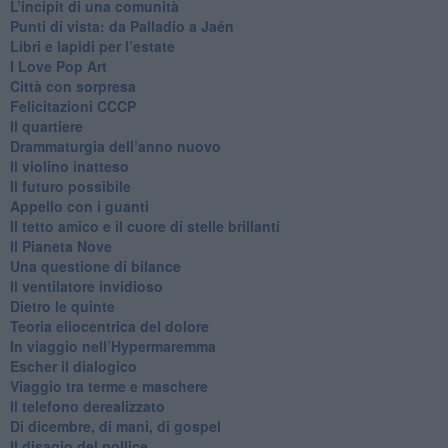
​L’incipit di una comunità
Punti di vista: da Palladio a Jaén
​Libri e lapidi per l’estate
​I Love Pop Art
Città con sorpresa
Felicitazioni CCCP
​Il quartiere
​Drammaturgia dell’anno nuovo
​Il violino inatteso
​Il futuro possibile
​Appello con i guanti
​Il tetto amico e il cuore di stelle brillanti
​Il Pianeta Nove
​Una questione di bilance
​Il ventilatore invidioso
​Dietro le quinte
​Teoria eliocentrica del dolore
In viaggio nell’Hypermaremma
​Escher il dialogico
​Viaggio tra terme e maschere
Il telefono derealizzato
​Di dicembre, di mani, di gospel
​Il disagio del pollice