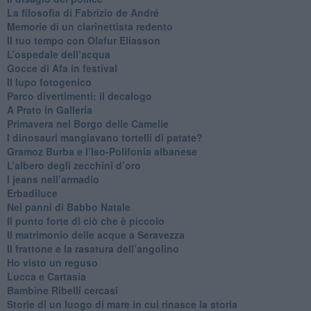
​La filosofia di Fabrizio de André
Memorie di un clarinettista redento
​Il tuo tempo con Olafur Eliasson
​L’ospedale dell’acqua
​Gocce di Afa in festival
​Il lupo fotogenico
​Parco divertimenti: il decalogo
​A Prato in Galleria
​Primavera nel Borgo delle Camelie
I dinosauri mangiavano tortelli di patate?
​Gramoz Burba e l’Iso-Polifonia albanese
L’albero degli zecchini d’oro
​I jeans nell’armadio
Erbadiluce
Nei panni di Babbo Natale
​Il punto forte di ciò che è piccolo
​Il matrimonio delle acque a Seravezza
​Il frattone e la rasatura dell’angolino
​Ho visto un reguso
Lucca e Cartasia
Bambine Ribelli cercasi
Storie di un luogo di mare in cui rinasce la storia