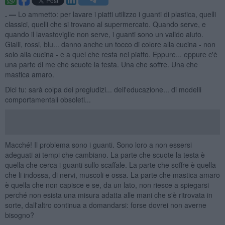
. —
Lo ammetto: per lavare i piatti utilizzo i guanti di plastica, quelli
classici, quelli che si trovano al supermercato. Quando serve, e
quando il lavastoviglie non serve, i guanti sono un valido aiuto.
Gialli, rossi, blu... danno anche un tocco di colore alla cucina - non
solo alla cucina - e a quel che resta nel piatto. Eppure... eppure c'è
una parte di me che scuote la testa. Una che soffre. Una che
mastica amaro.
Dici tu: sarà colpa dei pregiudizi... dell'educazione... di modelli
comportamentali obsoleti...
Macché! Il problema sono i guanti. Sono loro a non essersi
adeguati ai tempi che cambiano. La parte che scuote la testa è
quella che cerca i guanti sullo scaffale. La parte che soffre è quella
che li indossa, di nervi, muscoli e ossa. La parte che mastica amaro
è quella che non capisce e se, da un lato, non riesce a spiegarsi
perché non esista una misura adatta alle mani che s'è ritrovata in
sorte, dall'altro continua a domandarsi: forse dovrei non averne
bisogno?