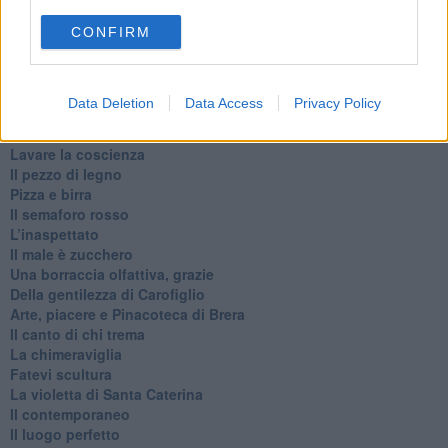
​Il caffè Mattia Moreni
CONFIRM
​In casa ho una macchina del tempo
Professione: reporter
Architettura che abbaglia
​Senza tasche, un po’ come me
Data Deletion
Data Access
Privacy Policy
​Il presepe di San Martino
​Il mare d’autunno
​Lavare la coscienza
​Il pezzo di legno
​Pizza e birra
​Il semaforo rosso
​L’inaspettato
​Il male è zucchero
​Una borraccia olfattiva, grazie
​Della gentilezza di Carofiglio
Arte, piacere e Pinacoteca di Brera
​Il canto di chi trema
La chimeraviglia
​Fatevi scultura
​La violetta di Santa Caterina
​Il contemporaneo
​Il luogo perfetto