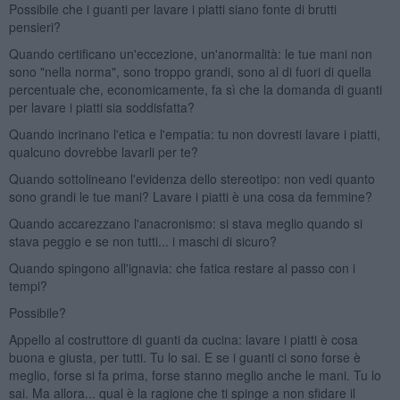
Possibile che i guanti per lavare i piatti siano fonte di brutti
pensieri?
Quando certificano un'eccezione, un'anormalità: le tue mani non
sono "nella norma", sono troppo grandi, sono al di fuori di quella
percentuale che, economicamente, fa sì che la domanda di guanti
per lavare i piatti sia soddisfatta?
Quando incrinano l'etica e l'empatia: tu non dovresti lavare i piatti,
qualcuno dovrebbe lavarli per te?
Quando sottolineano l'evidenza dello stereotipo: non vedi quanto
sono grandi le tue mani? Lavare i piatti è una cosa da femmine?
Quando accarezzano l'anacronismo: si stava meglio quando si
stava peggio e se non tutti... i maschi di sicuro?
Quando spingono all'ignavia: che fatica restare al passo con i
tempi?
Possibile?
Appello al costruttore di guanti da cucina: lavare i piatti è cosa
buona e giusta, per tutti. Tu lo sai. E se i guanti ci sono forse è
meglio, forse si fa prima, forse stanno meglio anche le mani. Tu lo
sai. Ma allora... qual è la ragione che ti spinge a non sfidare il